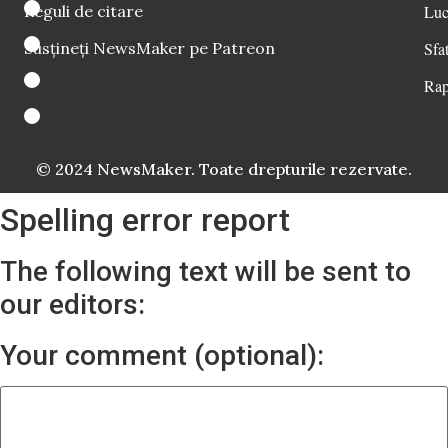
Reguli de citare
Luc
Susțineți NewsMaker pe Patreon
Sfat
Rap
© 2024 NewsMaker. Toate drepturile rezervate.
Spelling error report
The following text will be sent to
our editors:
Your comment (optional):