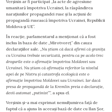
Verșinin ar fi participat „la acte de agresiune
umanitară împotriva Ucrainei, la răspândirea
narațiunilor propagandei ruse și la acțiuni de
propagandă rusească împotriva Ucrainei, Republicii
Moldova și UE”.
În reacție, parlamentarul a menționat că a fost
inclus în baza de date „Mirotvoreț” din cauza
declarațiilor sale. „
Nu știam că dacă afirmi că granița
cu Ucraina trebuie securizată, pentru ca pe acolo trec
drogurile este o afirmație împotriva Moldovei sau
Ucrainei. Nu știam că afirmația referitor la nivelul
apei de pe Nistru și catastrofa ecologică este o
afirmație împotriva Moldovei sau Ucrainei. Iar dacă
presa de propagandă de la Kremlin preia o declarație,
devii automat „putinist”
”, a spus el.
Verșinin și-a mai exprimat nemulțumirea față de
faptul că a ajuns în aceeași bază de date cu Ilan Șor,