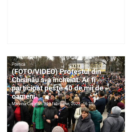
Politică
(FOTO/VIDEO) Protestul din
Chișinău s-a încheiat. Ar fi
participat peste 40 de mii de
oameni
Malvina Cojocari
|
19 februarie, 2023
16:21