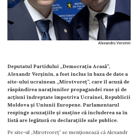
Alexandru Versinin
Deputatul Partidului „Democrația Acasă”,
Alexandr Verșinin, a fost inclus în baza de date a
site-ului ucrainean „Mirotvoreț”, care îl acuză de
răspândirea narațiunilor propagandei ruse și de
acțiuni îndreptate împotriva Ucrainei, Republicii
Moldova și Uniunii Europene. Parlamentarul
respinge acuzațiile și susține că includerea sa în
listă are legătură cu declarațiile sale publice.
Pe site-ul „Mirotvoreț” se menționează că Alexandr