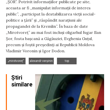
„ȘOR”. Potrivit informațiilor publicate pe site,
aceasta ar fi „manipulat informații de interes
public”, „participat la destabilizarea vieții social-
politice a țării” și „răspândit narațiuni ale
propagandei de la Kremlin”. În baza de date
„Mirotvoreț” au mai fost incluși oligarhul fugar Ilan
Șor, fosta bașcană a Găgăuziei, Evghenia Guțul,
precum și foștii președinți ai Republicii Moldova
Vladimir Voronin și Igor Dodon.
,
,
„mirotvoreț”
alexandr verșinin
top
Știri
similare