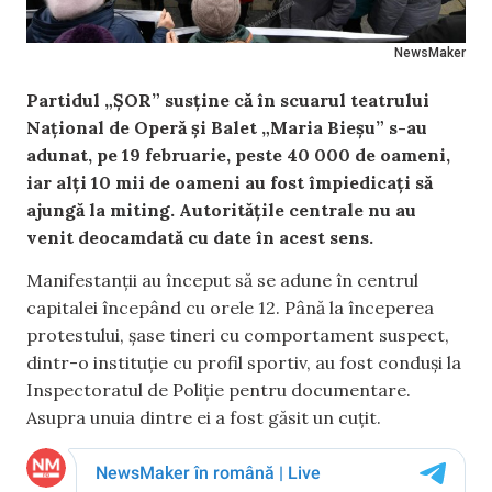
NewsMaker
Partidul „ȘOR” susține că în scuarul teatrului
Național de Operă și Balet „Maria Bieșu” s-au
adunat, pe 19 februarie, peste 40 000 de oameni,
iar alți 10 mii de oameni au fost împiedicați să
ajungă la miting. Autoritățile centrale nu au
venit deocamdată cu date în acest sens.
Manifestanții au început să se adune în centrul
capitalei începând cu orele 12. Până la începerea
protestului, șase tineri cu comportament suspect,
dintr-o instituție cu profil sportiv, au fost conduși la
Inspectoratul de Poliție pentru documentare.
Asupra unuia dintre ei a fost găsit un cuțit.