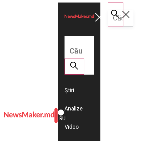
Știri
Analize
ROMÂNĂ
RU
Video