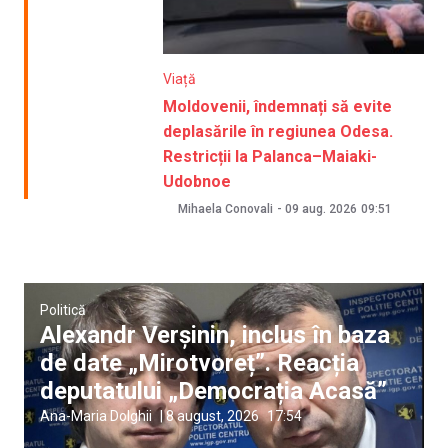
Viață
Moldovenii, îndemnați să evite
deplasările în regiunea Odesa.
Restricții la Palanca–Maiaki-
Udobnoe
Mihaela Conovali
-
09 aug. 2026
09:51
Politică
Alexandr Verșinin, inclus în baza
de date „Mirotvoreț”. Reacția
deputatului „Democrația Acasă”
Ana-Maria Dolghii
|
8 august, 2026
17:54