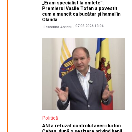
„Eram specialist la omlete”:
Premierul Vasile Tofan a povestit
cum a muncit ca bucătar și hamal în
Olanda
07.08.2026 13:04
Ecaterina Arvintii
Politică
ANI a refuzat controlul averii lui Ion
Ceban, după o sesizare privind banii