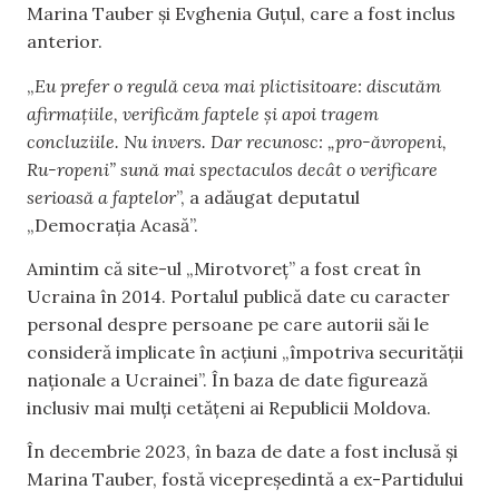
Marina Tauber și Evghenia Guțul, care a fost inclus
anterior.
„
Eu prefer o regulă ceva mai plictisitoare: discutăm
afirmațiile, verificăm faptele și apoi tragem
concluziile. Nu invers. Dar recunosc: „pro-ăvropeni,
Ru-ropeni” sună mai spectaculos decât o verificare
serioasă a faptelor
”, a adăugat deputatul
„Democrația Acasă”.
Amintim că site-ul „Mirotvoreț” a fost creat în
Ucraina în 2014. Portalul publică date cu caracter
personal despre persoane pe care autorii săi le
consideră implicate în acțiuni „împotriva securității
naționale a Ucrainei”. În baza de date figurează
inclusiv mai mulți cetățeni ai Republicii Moldova.
În decembrie 2023, în baza de date a fost inclusă și
Marina Tauber, fostă vicepreședintă a ex-Partidului