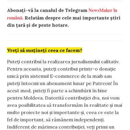
NewsMaker în
Abonați-vă la canalul de Telegram
română.
Relatăm despre cele mai importante știri
din țară și de peste hotare.
Vreți să susțineți ceea ce facem?
Puteți contribui la realizarea jurnalismului calitativ.
Pentru aceasta, puteți contribui printr-o donație
unică prin sistemul E-commerce de la maib sau
puteți întocmi un abonament lunar pe Patreon! În
acest mod, puteți fi parte a schimbării în bine
pentru Moldova. Datorită contribuției dvs, noi vom
avea posibilitatea să transformăm în realitate și mai
multe proiecte noi și importante și, ceea ce este la
fel de important, să rămânem independenți.
Indiferent de mărimea contribuției, veți primi un