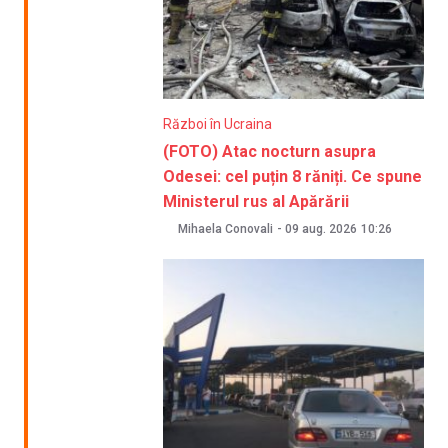
Război în Ucraina
(FOTO) Atac nocturn asupra
Odesei: cel puțin 8 răniți. Ce spune
Ministerul rus al Apărării
Mihaela Conovali
-
09 aug. 2026
10:26