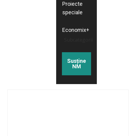
Proiecte
speciale
Economix+
Subcategorii
Susține
NM