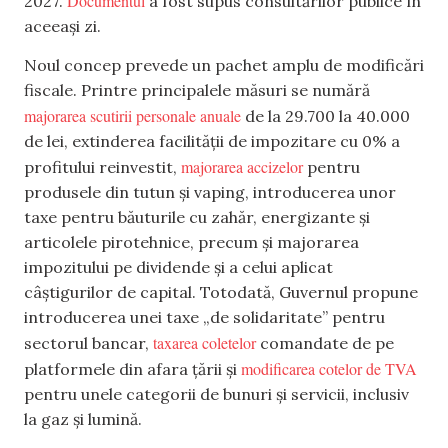
Documentul
2027.
a fost supus consultărilor publice în
aceeași zi.
Noul concep prevede un pachet amplu de modificări
fiscale. Printre principalele măsuri se numără
majorarea scutirii personale anuale
de la 29.700 la 40.000
de lei, extinderea facilității de impozitare cu 0% a
majorarea accizelor
profitului reinvestit,
pentru
produsele din tutun și vaping, introducerea unor
taxe pentru băuturile cu zahăr, energizante și
articolele pirotehnice, precum și majorarea
impozitului pe dividende și a celui aplicat
câștigurilor de capital. Totodată, Guvernul propune
introducerea unei taxe „de solidaritate” pentru
taxarea coletelor
sectorul bancar,
comandate de pe
modificarea cotelor de TVA
platformele din afara țării și
pentru unele categorii de bunuri și servicii, inclusiv
la gaz și lumină.