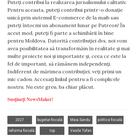
Puteți contribui la realizarea jurnalismului calitativ.
Pentru aceasta, puteți contribui printr-o donație
unică prin sistemul E-commerce de la maib sau
puteți întocmi un abonament lunar pe Patreon! În
acest mod, puteți fi parte a schimbării în bine
pentru Moldova. Datorită contribuției dvs, noi vom
avea posibilitatea să transformăm în realitate și mai
multe proiecte noi și importante și, ceea ce este la
fel de important, să rămânem independenți.
Indiferent de mărimea contribuției, veți primi un
mic cadou. Accesați linkul pentru a fi complicele
nostru. Nu este greu, ba chiar plăcut.
Susțineți NewsMaker!
,
,
,
,
2027
bugetar-fiscală
Maia Sandu
politica fiscală
,
,
reforma fiscală
top
Vasile Tofan