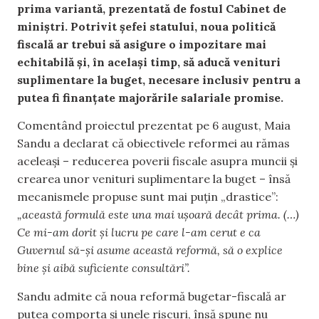
prima variantă, prezentată de fostul Cabinet de
miniștri. Potrivit șefei statului, noua politică
fiscală ar trebui să asigure o impozitare mai
echitabilă și, în același timp, să aducă venituri
suplimentare la buget, necesare inclusiv pentru a
putea fi finanțate majorările salariale promise.
Comentând proiectul prezentat pe 6 august, Maia
Sandu a declarat că obiectivele reformei au rămas
aceleași – reducerea poverii fiscale asupra muncii și
crearea unor venituri suplimentare la buget – însă
mecanismele propuse sunt mai puțin „drastice”:
„această formulă este una mai ușoară decât prima. (…)
Ce mi-am dorit și lucru pe care l-am cerut e ca
Guvernul să-și asume această reformă, să o explice
bine și aibă suficiente consultări”.
Sandu admite că noua reformă bugetar-fiscală ar
putea comporta și unele riscuri, însă spune nu