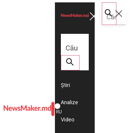
Știri
Analize
ROMÂNĂ
RU
Video