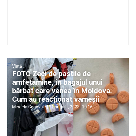
Viață
FOTO Zeci de pastile de
amfetamine, în bagajul unui
bărbat care venea în Moldova.
Cum au reacționat vameșii
Mihaela Conovali
|
11 august, 2023
10:16