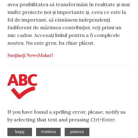
avea posibilitatea să transformăm în realitate și mai
multe proiecte noi și importante și, ceea ce este la
fel de important, să rămânem independenți.
Indiferent de mărimea contribuției, veți primi un
mic cadou. Accesați linkul pentru a fi complicele
nostru. Nu este greu, ba chiar plăcut.
Susțineți NewsMaker!
If you have found a spelling error, please, notify us
by selecting that text and pressing
Ctrl+Enter
.
,
,
,
bagaj
moldova
palanca