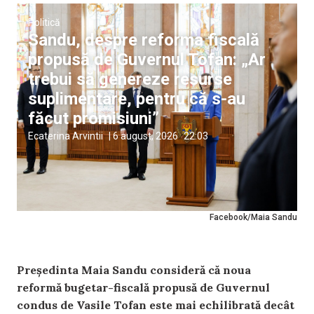
Politică
Sandu, despre reforma fiscală
propusă de Guvernul Tofan: „Ar
trebui să genereze resurse
suplimentare, pentru că s-au
făcut promisiuni”
Ecaterina Arvintii
|
6 august, 2026
22:03
Facebook/Maia Sandu
Președinta Maia Sandu consideră că noua
reformă bugetar-fiscală propusă de Guvernul
condus de Vasile Tofan este mai echilibrată decât