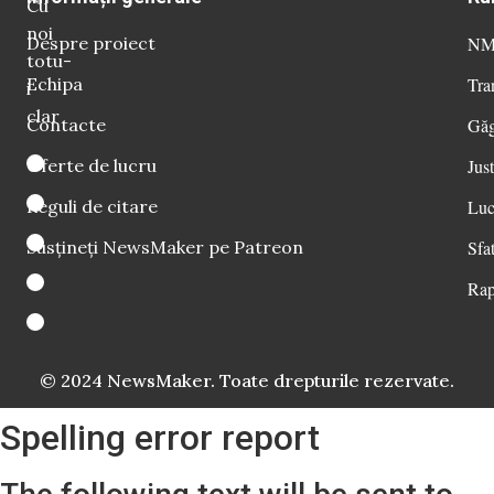
Cu
noi
Despre proiect
NM 
totu-
Echipa
Tra
i
clar
Contacte
Găg
Oferte de lucru
Just
Reguli de citare
Luc
Susțineți NewsMaker pe Patreon
Sfat
Rap
© 2024 NewsMaker. Toate drepturile rezervate.
Spelling error report