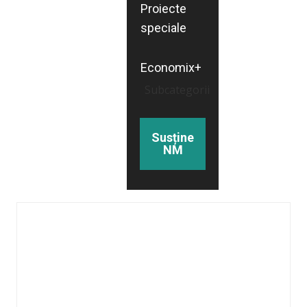
Proiecte
speciale
Economix+
Subcategorii
Susține
NM