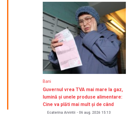
Bani
Guvernul vrea TVA mai mare la gaz,
lumină și unele produse alimentare:
Cine va plăti mai mult și de când
Ecaterina Arvintii
-
06 aug. 2026
15:13