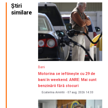
Știri
similare
Bani
Motorina se ieftinește cu 29 de
bani în weekend. ANRE: Mai sunt
benzinării fără stocuri
Ecaterina Arvintii
-
07 aug. 2026
14:33