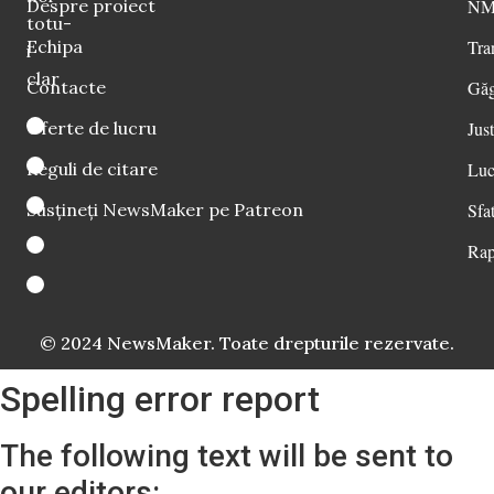
Despre proiect
NM 
totu-
Echipa
Tra
i
clar
Contacte
Găg
Oferte de lucru
Just
Reguli de citare
Luc
Susțineți NewsMaker pe Patreon
Sfat
Rap
© 2024 NewsMaker. Toate drepturile rezervate.
Spelling error report
The following text will be sent to
our editors: