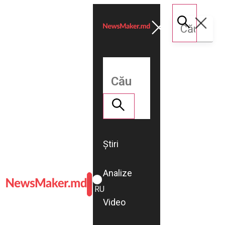
Știri
Analize
ROMÂNĂ
RU
Video