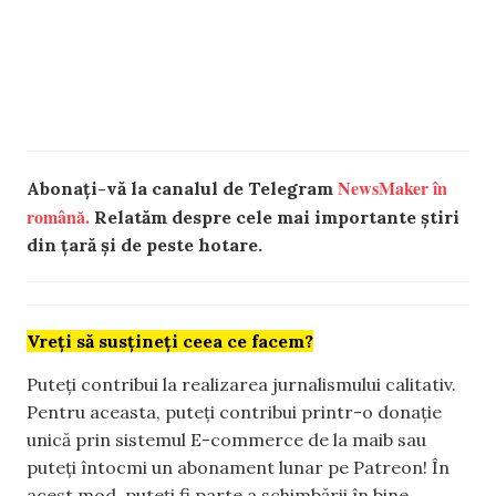
NewsMaker în
Abonați-vă la canalul de Telegram
română.
Relatăm despre cele mai importante știri
din țară și de peste hotare.
Vreți să susțineți ceea ce facem?
Puteți contribui la realizarea jurnalismului calitativ.
Pentru aceasta, puteți contribui printr-o donație
unică prin sistemul E-commerce de la maib sau
puteți întocmi un abonament lunar pe Patreon! În
acest mod, puteți fi parte a schimbării în bine