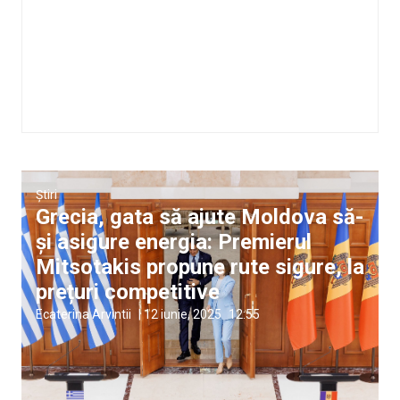
Știri
Grecia, gata să ajute Moldova să-
și asigure energia: Premierul
Mitsotakis propune rute sigure, la
prețuri competitive
Ecaterina Arvintii
|
12 iunie, 2025
12:55