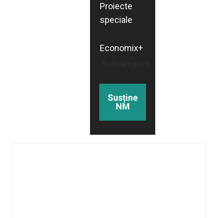
Proiecte
speciale
Economix+
Subcategorii
Susține
NM