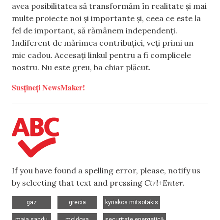
avea posibilitatea să transformăm în realitate și mai
multe proiecte noi și importante și, ceea ce este la
fel de important, să rămânem independenți.
Indiferent de mărimea contribuției, veți primi un
mic cadou. Accesați linkul pentru a fi complicele
nostru. Nu este greu, ba chiar plăcut.
Susțineți NewsMaker!
If you have found a spelling error, please, notify us
by selecting that text and pressing
Ctrl+Enter
.
,
,
,
gaz
grecia
kyriakos mitsotakis
,
,
,
maia sandu
moldova
securitate energetică