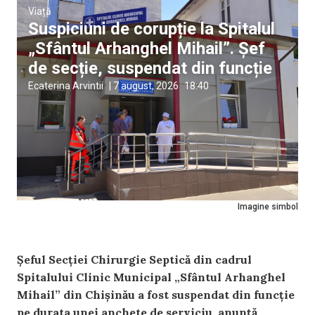
Viață
Suspiciuni de corupție la Spitalul
„Sfântul Arhanghel Mihail”. Șef
de secție, suspendat din funcție
Ecaterina Arvintii
|
7 august, 2026
18:40
Imagine simbol
Șeful Secției Chirurgie Septică din cadrul
Spitalului Clinic Municipal „Sfântul Arhanghel
Mihail” din Chișinău a fost suspendat din funcție
pe durata unei anchete de serviciu, anunță