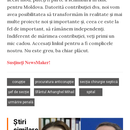
pentru Moldova. Datorită contribuției dvs, noi vom
avea posibilitatea să transformăm în realitate și mai
multe proiecte noi și importante și, ceea ce este la
fel de important, să rămânem independenți.
Indiferent de mărimea contribuției, veți primi un
mic cadou. Accesați linkul pentru a fi complicele
nostru. Nu este greu, ba chiar plăcut.
Susțineți NewsMaker!
,
,
,
corupție
procuratura anticorupție
secția chirurgie septică
,
,
,
șef de secție
Sfântul Arhanghel Mihail
spital
urmărire penală
Știri
similare