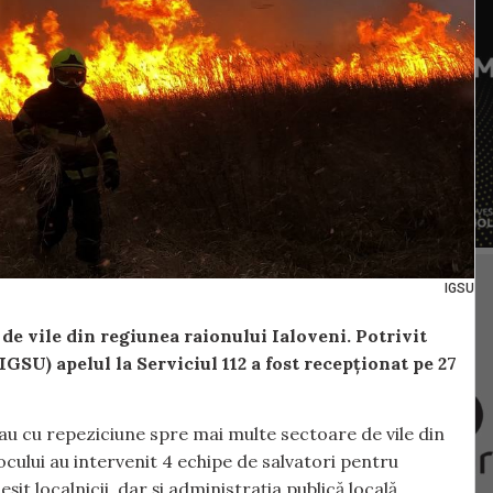
IGSU
de vile din regiunea raionului Ialoveni. Potrivit
GSU) apelul la Serviciul 112 a fost recepționat pe 27
au cu repeziciune spre mai multe sectoare de vile din
locului au intervenit 4 echipe de salvatori pentru
șit localnicii, dar și administrația publică locală,