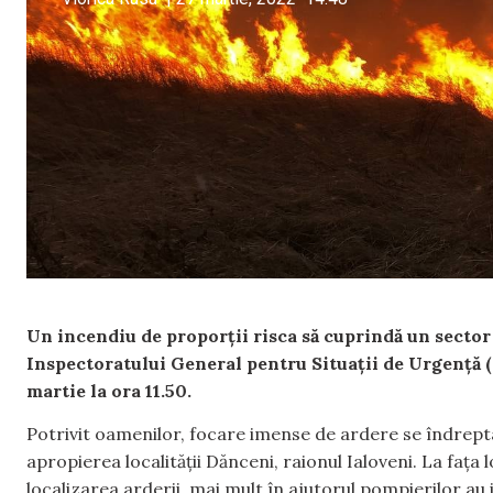
Un incendiu de proporții risca să cuprindă un sector 
Inspectoratului General pentru Situații de Urgență (I
martie la ora 11.50.
Potrivit oamenilor, focare imense de ardere se îndrept
apropierea localității Dănceni, raionul Ialoveni. La fața 
localizarea arderii, mai mult în ajutorul pompierilor au ie