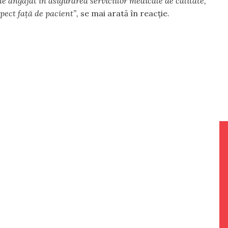
e angajat în asigurarea serviciilor medicale de calitate,
pect față de pacient”,
se mai arată în reacție.