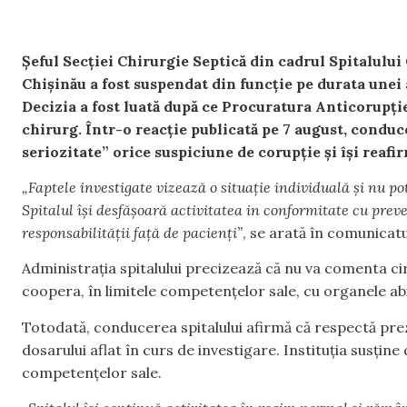
Șeful Secției Chirurgie Septică din cadrul Spitalulu
Chișinău a fost suspendat din funcție pe durata unei 
Decizia a fost luată după ce Procuratura Anticorupție
chirurg. Într-o reacție publicată pe 7 august, conduc
seriozitate” orice suspiciune de corupție și își reafir
„Faptele investigate vizează o situație individuală și nu pot 
Spitalul își desfășoară activitatea in conformitate cu preved
responsabilității față de pacienți”
, se arată în comunicatul
Administrația spitalului precizează că nu va comenta ci
coopera, în limitele competențelor sale, cu organele abi
Totodată, conducerea spitalului afirmă că respectă pre
dosarului aflat în curs de investigare. Instituția susțin
competențelor sale.