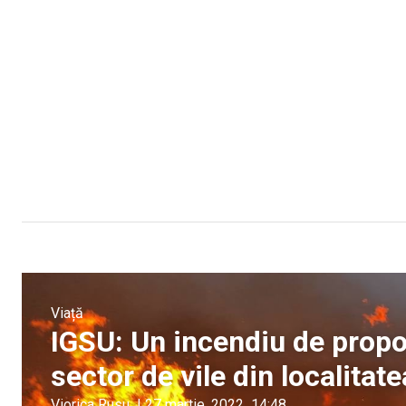
Viață
IGSU: Un incendiu de propor
sector de vile din localitat
Viorica Rusu
|
27 martie, 2022
14:48