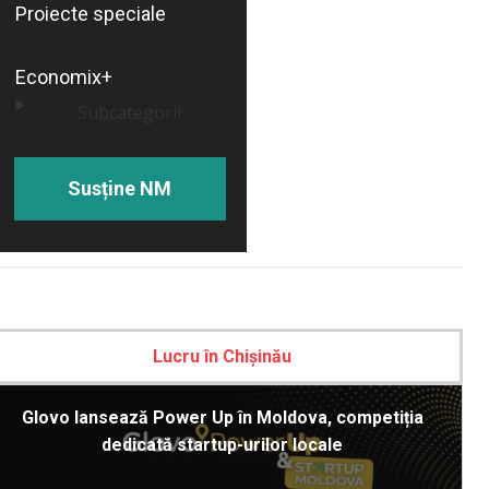
Proiecte speciale
Economix+
Subcategorii
Susține NM
Lucru în Chișinău
Glovo lansează Power Up în Moldova, competiția
dedicată startup-urilor locale