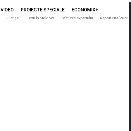
VIDEO
PROIECTE SPECIALE
ECONOMIX+
Justiție
Lucru în Moldova
Sfaturile expertului
Raport NM ‘2025