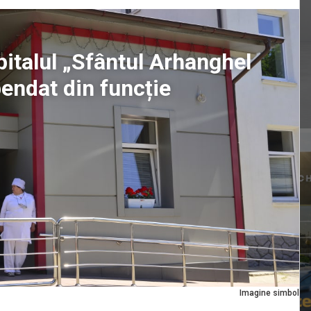
pitalul „Sfântul Arhanghel
pendat din funcție
Imagine simbol