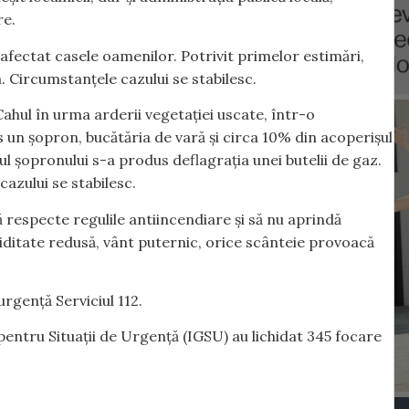
re.
 afectat casele oamenilor. Potrivit primelor estimări,
 Circumstanțele cazului se stabilesc.
 Cahul în urma arderii vegetației uscate, într-o
 un șopron, bucătăria de vară și circa 10% din acoperișul
orul șopronului s-a produs deflagrația unei butelii de gaz.
cazului se stabilesc.
respecte regulile antiincendiare și să nu aprindă
miditate redusă, vânt puternic, orice scânteie provoacă
urgență Serviciul 112.
pentru Situații de Urgență (IGSU) au lichidat 345 focare