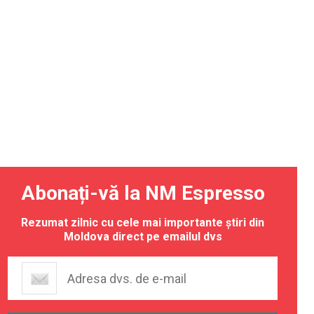
Abonați-vă la NM Espresso
Rezumat zilnic cu cele mai importante știri din
Moldova direct pe emailul dvs