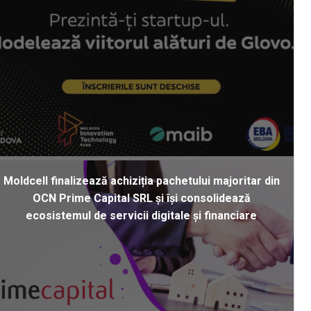
Moldcell finalizează achiziția pachetului majoritar din
OCN Prime Capital SRL și își consolidează
ecosistemul de servicii digitale și financiare