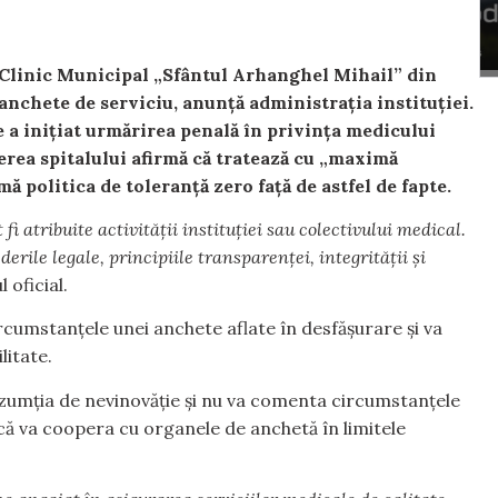
i Clinic Municipal „Sfântul Arhanghel Mihail” din
anchete de serviciu, anunță administrația instituției.
 a inițiat urmărirea penală în privința medicului
erea spitalului afirmă că tratează cu „maximă
mă politica de toleranță zero față de astfel de fapte.
fi atribuite activității instituției sau colectivului medical.
erile legale, principiile transparenței, integrității și
 oficial.
rcumstanțele unei anchete aflate în desfășurare și va
litate.
zumția de nevinovăție și nu va comenta circumstanțele
e că va coopera cu organele de anchetă în limitele