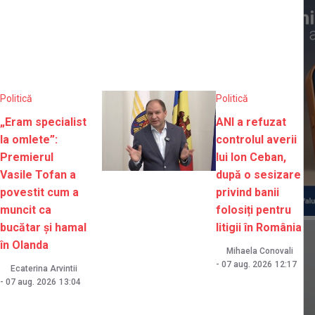
Politică
Politică
„Eram specialist
ANI a refuzat
la omlete”:
controlul averii
Premierul
lui Ion Ceban,
Vasile Tofan a
după o sesizare
povestit cum a
privind banii
muncit ca
folosiți pentru
bucătar și hamal
litigii în România
în Olanda
Mihaela Conovali
-
07 aug. 2026
12:17
Ecaterina Arvintii
-
07 aug. 2026
13:04