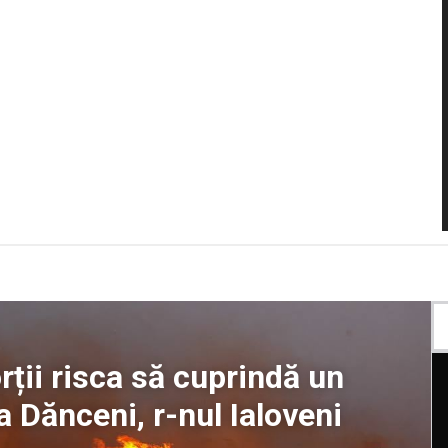
ții risca să cuprindă un
ea Dănceni, r-nul Ialoveni