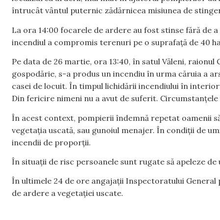
întrucât vântul puternic zădărnicea misiunea de stinge
La ora 14:00 focarele de ardere au fost stinse fără de a
incendiul a compromis terenuri pe o suprafață de 40 ha.
Pe data de 26 martie, ora 13:40, în satul Văleni, raionul
gospodărie, s-a produs un incendiu în urma căruia a ars
casei de locuit. În timpul lichidării incendiului în interi
Din fericire nimeni nu a avut de suferit. Circumstanțele 
În acest context, pompierii îndemnă repetat oamenii să 
vegetația uscată, sau gunoiul menajer. În condiții de u
incendii de proporții.
În situații de risc persoanele sunt rugate să apeleze de 
În ultimele 24 de ore angajații Inspectoratului General 
de ardere a vegetației uscate.