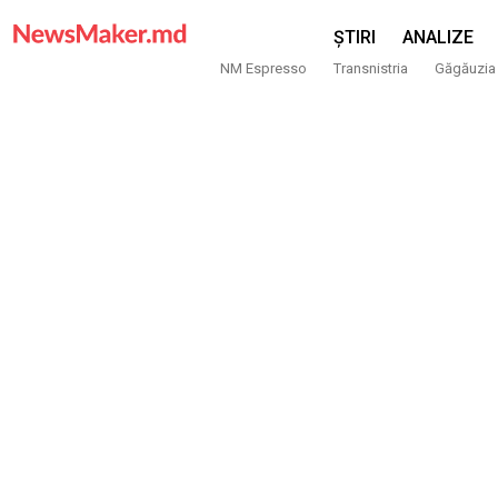
ȘTIRI
ANALIZE
NM Espresso
Transnistria
Găgăuzia