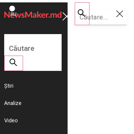
ROMÂNĂ
Susține
RU
NM
Știri
Analize
Video