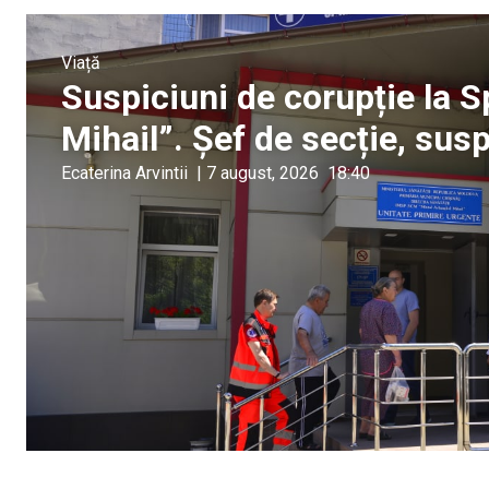
Viață
Suspiciuni de corupție la S
Mihail”. Șef de secție, sus
Ecaterina Arvintii
|
7 august, 2026
18:40