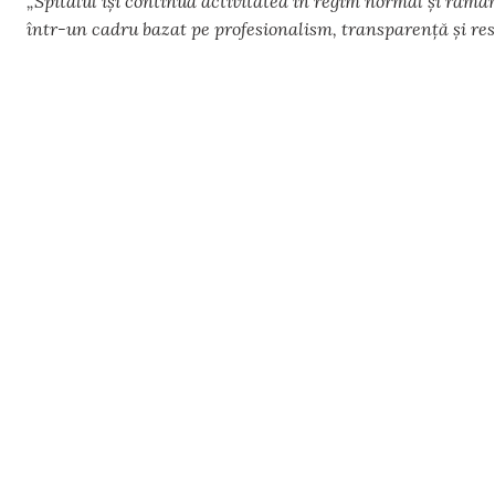
„Spitalul își continuă activitatea în regim normal și rămân
într-un cadru bazat pe profesionalism, transparență și res