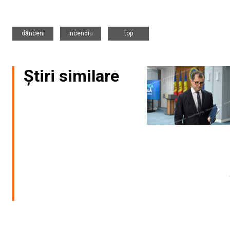
,
,
dănceni
incendiu
top
Știri similare