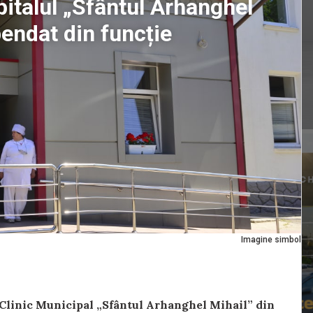
pitalul „Sfântul Arhanghel
pendat din funcție
Imagine simbol
i Clinic Municipal „Sfântul Arhanghel Mihail” din