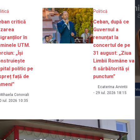
litică
Politică
ban critică
Ceban, după ce
azarea
Guvernul a
igranților în
renunțat la
ăminele UTM.
concertul de pe
rciun: „Își
31 august: „Ziua
nstruiește
Limbii Române va
pital politic pe
fi sărbătorită și
spreț față de
punctum”
ameni”
Ecaterina Arvintii
-
29 iul. 2026
18:15
Mihaela Conovali
0 iul. 2026
10:35