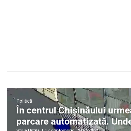
Politică
În centrul Chișinăului urme
parcare automatizată. Unde 
Stela Untila
|
17 septembrie, 2020
08:33