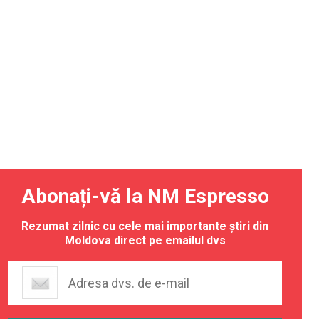
Abonați-vă la NM Espresso
Rezumat zilnic cu cele mai importante știri din
Moldova direct pe emailul dvs