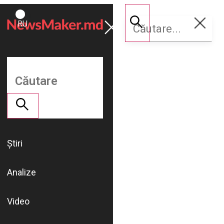
ROMÂNĂ
Susține
RU
NM
Știri
Analize
Video