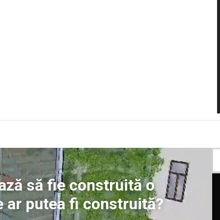
ază să fie construită o
ar putea fi construită?