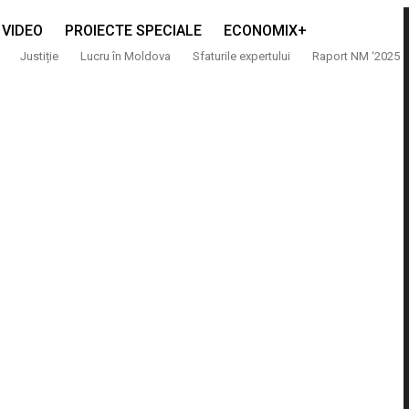
VIDEO
PROIECTE SPECIALE
ECONOMIX+
Justiție
Lucru în Moldova
Sfaturile expertului
Raport NM ‘2025