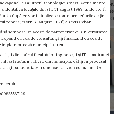
novaţional, cu ajutorul tehnologiei smart. Actualmente
 a identifica locaţiile din str. 31 august 1989, unde vor fi
mpla după ce vor fi finalizate toate procedurile ce ţin
ul reparaţiei str. 31 august 1989”, a sceis Ceban.
ază să semneze un acord de parteneriat cu Universitatea
ncepând cu cea de consultanţă şi finalizând cu cea de
le implementează municipalitatea.
lişti din cadrul facultăților inginerești şi IT a instituţiei
a infrastructurii rutiere din municipiu, cât şi în procesul
orări şi parteneriate frumoase să avem cu mai multe
oiectului.
000825537129