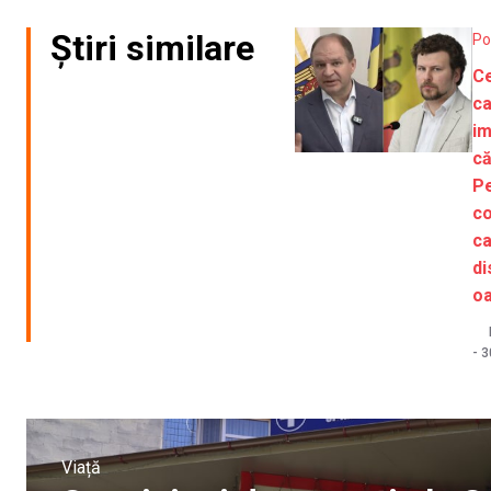
Știri similare
Po
Ce
c
im
c
Pe
co
ca
di
o
-
3
Viață