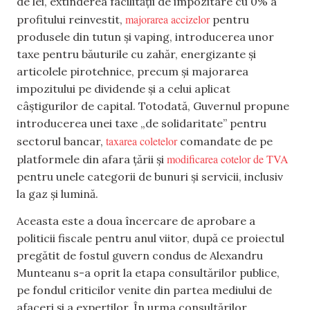
de lei, extinderea facilității de impozitare cu 0% a
majorarea accizelor
profitului reinvestit,
pentru
produsele din tutun și vaping, introducerea unor
taxe pentru băuturile cu zahăr, energizante și
articolele pirotehnice, precum și majorarea
impozitului pe dividende și a celui aplicat
câștigurilor de capital. Totodată, Guvernul propune
introducerea unei taxe „de solidaritate” pentru
taxarea coletelor
sectorul bancar,
comandate de pe
modificarea cotelor de TVA
platformele din afara țării și
pentru unele categorii de bunuri și servicii, inclusiv
la gaz și lumină.
Aceasta este a doua încercare de aprobare a
politicii fiscale pentru anul viitor, după ce proiectul
pregătit de fostul guvern condus de Alexandru
Munteanu s-a oprit la etapa consultărilor publice,
pe fondul criticilor venite din partea mediului de
afaceri și a experților. În urma consultărilor,