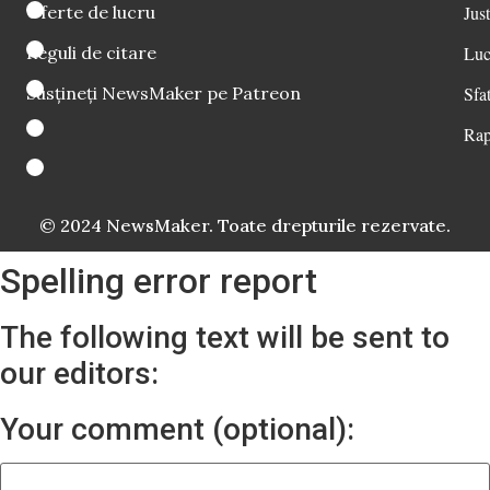
Oferte de lucru
Just
Reguli de citare
Luc
Susțineți NewsMaker pe Patreon
Sfat
Rap
© 2024 NewsMaker. Toate drepturile rezervate.
Spelling error report
The following text will be sent to
our editors:
Your comment (optional):