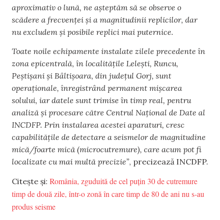
aproximativ o lună, ne aşteptăm să se observe o
scădere a frecvenţei şi a magnitudinii replicilor, dar
nu excludem şi posibile replici mai puternice.
Toate noile echipamente instalate zilele precedente în
zona epicentrală, în localităţile Leleşti, Runcu,
Peştişani şi Bâltişoara, din judeţul Gorj, sunt
operaţionale, înregistrând permanent mişcarea
solului, iar datele sunt trimise în timp real, pentru
analiză şi procesare către Centrul Naţional de Date al
INCDFP. Prin instalarea acestei aparaturi, cresc
capabilităţile de detectare a seismelor de magnitudine
mică/foarte mică (microcutremure), care acum pot fi
localizate cu mai multă precizie”
, precizează INCDFP.
România, zguduită de cel puțin 30 de cutremure
Citește și:
timp de două zile, într-o zonă în care timp de 80 de ani nu s-au
produs seisme