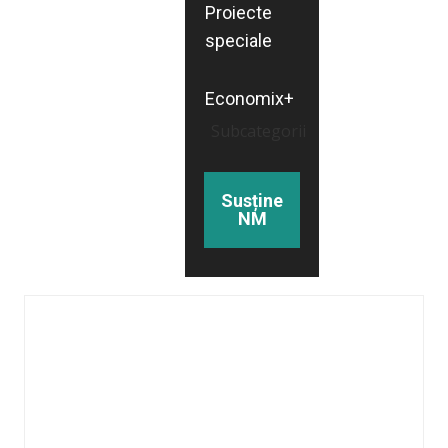
Proiecte
speciale
Economix+
Subcategorii
Susține
NM