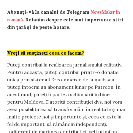
NewsMaker în
Abonați-vă la canalul de Telegram
română.
Relatăm despre cele mai importante știri
din țară și de peste hotare.
Vreți să susțineți ceea ce facem?
Puteți contribui la realizarea jurnalismului calitativ.
Pentru aceasta, puteți contribui printr-o donație
unică prin sistemul E-commerce de la maib sau
puteți întocmi un abonament lunar pe Patreon! În
acest mod, puteți fi parte a schimbării în bine
pentru Moldova. Datorită contribuției dvs, noi vom
avea posibilitatea să transformăm în realitate și mai
multe proiecte noi și importante și, ceea ce este la
fel de important, să rămânem independenți.
Indiferent de mărimea contribuției, veți primi un