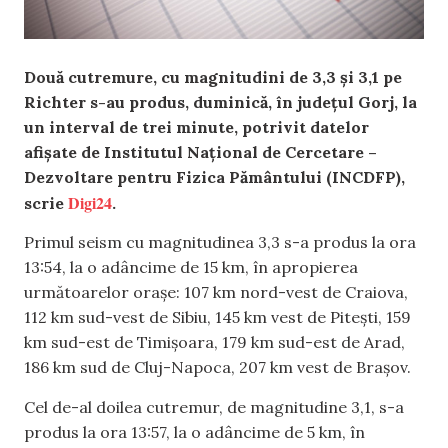
Două cutremure, cu magnitudini de 3,3 şi 3,1 pe
Richter s-au produs, duminică, în judeţul Gorj, la
un interval de trei minute, potrivit datelor
afişate de Institutul Naţional de Cercetare –
Dezvoltare pentru Fizica Pământului (INCDFP),
Digi24
scrie
.
Primul seism cu magnitudinea 3,3 s-a produs la ora
13:54, la o adâncime de 15 km, în apropierea
următoarelor oraşe: 107 km nord-vest de Craiova,
112 km sud-vest de Sibiu, 145 km vest de Piteşti, 159
km sud-est de Timişoara, 179 km sud-est de Arad,
186 km sud de Cluj-Napoca, 207 km vest de Braşov.
Cel de-al doilea cutremur, de magnitudine 3,1, s-a
produs la ora 13:57, la o adâncime de 5 km, în