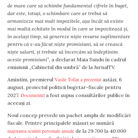
de mare care să schimbe fundamental cifrele în buget,
dar este, totuși, o schimbare care ar trebui să
armonizeze mai mult impozitele, așa încât să existe
mai multă echitate în modul în care se impozitează și,
în același timp, să genereze niște resurse suplimentare
pentru că s-au făcut niște promisiuni, să se crească
niște salarii, și trebuie să încercăm să îndeplinim
aceste promisiuni”,
a declarat Maia Sandu în cadrul
emisiunii „Cabinetul din umbră” de la JurnalTV.
Vasile Tofan a prezentat
Amintim, premierul
astăzi, 6
august, proiectul politicii bugetar-fiscale pentru
Documentul
2027.
a fost supus consultărilor publice în
aceeași zi.
Noul concep prevede un pachet amplu de modificări
fiscale. Printre principalele măsuri se numără
majorarea scutirii personale anuale
de la 29.700 la 40.000