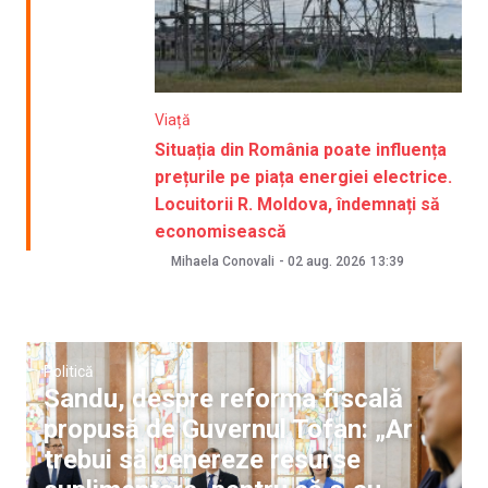
Viață
Situația din România poate influența
prețurile pe piața energiei electrice.
Locuitorii R. Moldova, îndemnați să
economisească
Mihaela Conovali
-
02 aug. 2026
13:39
Politică
Sandu, despre reforma fiscală
propusă de Guvernul Tofan: „Ar
trebui să genereze resurse