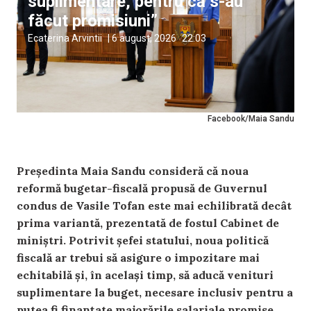
suplimentare, pentru că s-au
făcut promisiuni”
Ecaterina Arvintii
|
6 august, 2026
22:03
Facebook/Maia Sandu
Președinta Maia Sandu consideră că noua
reformă bugetar-fiscală propusă de Guvernul
condus de Vasile Tofan este mai echilibrată decât
prima variantă, prezentată de fostul Cabinet de
miniștri. Potrivit șefei statului, noua politică
fiscală ar trebui să asigure o impozitare mai
echitabilă și, în același timp, să aducă venituri
suplimentare la buget, necesare inclusiv pentru a
putea fi finanțate majorările salariale promise.