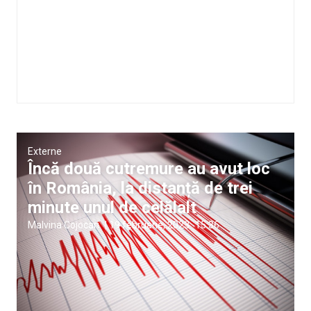
Externe
Încă două cutremure au avut loc
în România, la distanță de trei
minute unul de celălalt
Malvina Cojocari
|
19 februarie, 2023
15:36