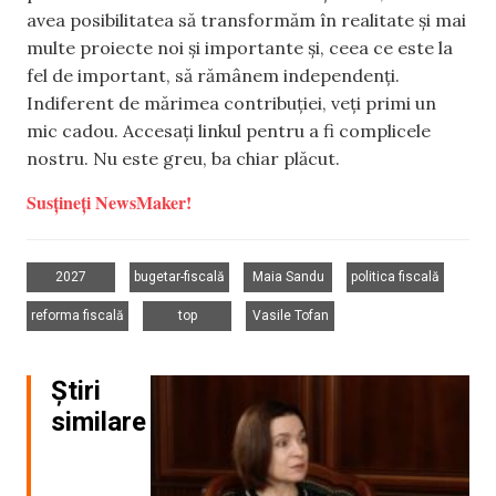
avea posibilitatea să transformăm în realitate și mai
multe proiecte noi și importante și, ceea ce este la
fel de important, să rămânem independenți.
Indiferent de mărimea contribuției, veți primi un
mic cadou. Accesați linkul pentru a fi complicele
nostru. Nu este greu, ba chiar plăcut.
Susțineți NewsMaker!
,
,
,
,
2027
bugetar-fiscală
Maia Sandu
politica fiscală
,
,
reforma fiscală
top
Vasile Tofan
Știri
similare