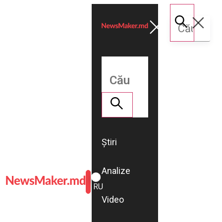
Știri
Analize
ROMÂNĂ
RU
Video