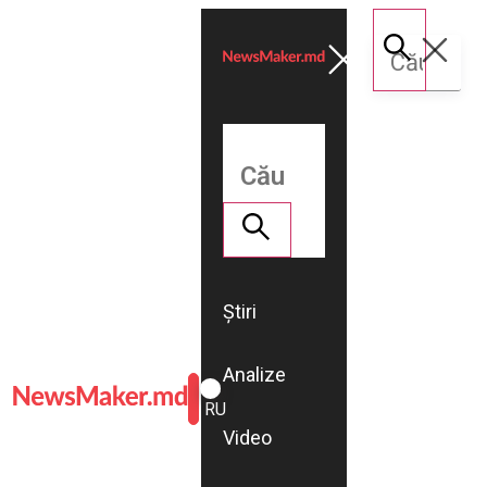
Știri
Analize
ROMÂNĂ
RU
Video