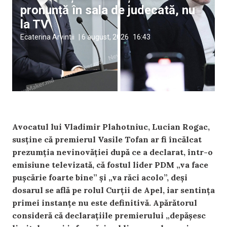
pronunță în sala de judecată, nu
la TV
Ecaterina Arvintii
|
6 august, 2026
16:43
Avocatul lui Vladimir Plahotniuc, Lucian Rogac,
susține că premierul Vasile Tofan ar fi încălcat
prezumția nevinovăției după ce a declarat, într-o
emisiune televizată, că fostul lider PDM „va face
pușcărie foarte bine” și „va răci acolo”, deși
dosarul se află pe rolul Curții de Apel, iar sentința
primei instanțe nu este definitivă. Apărătorul
consideră că declarațiile premierului „depășesc