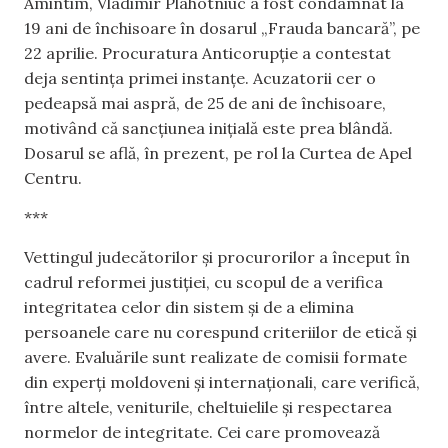
Amintim, Vladimir Plahotniuc a fost condamnat la
19 ani de închisoare în dosarul „Frauda bancară”, pe
22 aprilie. Procuratura Anticorupție a contestat
deja sentința primei instanțe. Acuzatorii cer o
pedeapsă mai aspră, de 25 de ani de închisoare,
motivând că sancțiunea inițială este prea blândă.
Dosarul se află, în prezent, pe rol la Curtea de Apel
Centru.
***
Vettingul judecătorilor și procurorilor a început în
cadrul reformei justiției, cu scopul de a verifica
integritatea celor din sistem și de a elimina
persoanele care nu corespund criteriilor de etică și
avere. Evaluările sunt realizate de comisii formate
din experți moldoveni și internaționali, care verifică,
între altele, veniturile, cheltuielile și respectarea
normelor de integritate. Cei care promovează