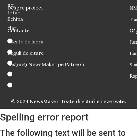
noi
Despre proiect
NM 
totu-
Echipa
Tra
i
clar
Contacte
Găg
Oferte de lucru
Just
Reguli de citare
Luc
Susțineți NewsMaker pe Patreon
Sfat
Rap
© 2024 NewsMaker. Toate drepturile rezervate.
Spelling error report
The following text will be sent to