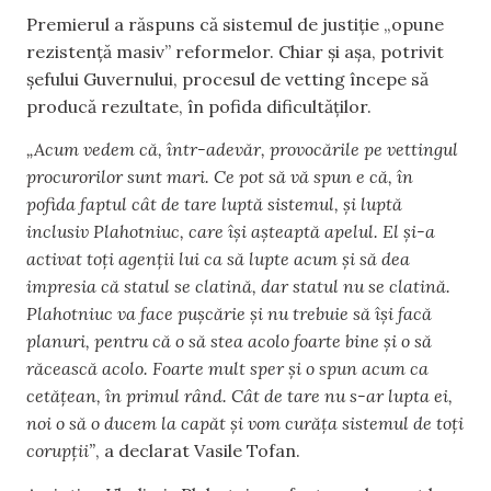
Premierul a răspuns că sistemul de justiție „opune
rezistență masiv” reformelor. Chiar și așa, potrivit
șefului Guvernului, procesul de vetting începe să
producă rezultate, în pofida dificultăților.
„Acum vedem că, într-adevăr, provocările pe vettingul
procurorilor sunt mari. Ce pot să vă spun e că, în
pofida faptul cât de tare luptă sistemul, și luptă
inclusiv Plahotniuc, care își așteaptă apelul. El și-a
activat toți agenții lui ca să lupte acum și să dea
impresia că statul se clatină, dar statul nu se clatină.
Plahotniuc va face pușcărie și nu trebuie să își facă
planuri, pentru că o să stea acolo foarte bine și o să
răcească acolo. Foarte mult sper și o spun acum ca
cetățean, în primul rând. Cât de tare nu s-ar lupta ei,
noi o să o ducem la capăt și vom curăța sistemul de toți
corupții”
, a declarat Vasile Tofan.