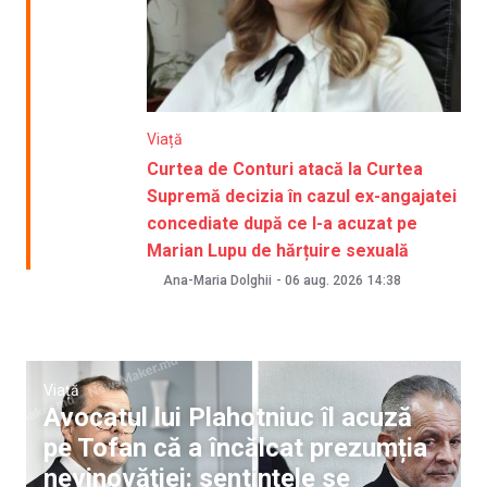
Viață
Curtea de Conturi atacă la Curtea
Supremă decizia în cazul ex-angajatei
concediate după ce l-a acuzat pe
Marian Lupu de hărțuire sexuală
Ana-Maria Dolghii
-
06 aug. 2026
14:38
Viață
Avocatul lui Plahotniuc îl acuză
pe Tofan că a încălcat prezumția
nevinovăției: sentințele se