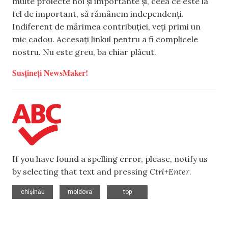
multe proiecte noi și importante și, ceea ce este la
fel de important, să rămânem independenți.
Indiferent de mărimea contribuției, veți primi un
mic cadou. Accesați linkul pentru a fi complicele
nostru. Nu este greu, ba chiar plăcut.
Susțineți NewsMaker!
If you have found a spelling error, please, notify us
by selecting that text and pressing
Ctrl+Enter
.
,
,
chișinău
moldova
top