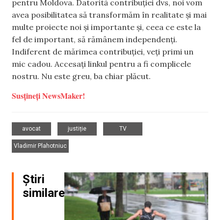
pentru Moldova. Datorită contribuției dvs, noi vom
avea posibilitatea să transformăm în realitate și mai
multe proiecte noi și importante și, ceea ce este la
fel de important, să rămânem independenți.
Indiferent de mărimea contribuției, veți primi un
mic cadou. Accesați linkul pentru a fi complicele
nostru. Nu este greu, ba chiar plăcut.
Susțineți NewsMaker!
,
,
,
avocat
justiție
TV
Vladimir Plahotniuc
Știri
similare