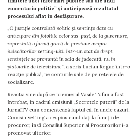
limitele unei informări publice sau ale unui
comentariu politic” și anticipează rezultatul
procesului aflat în desfășurare.
„O justiție controlată politic și sentințe date cu
anticipare din fotoliile celor sus-puși, de la guvernare,
reprezintă o formă gravă de presiune asupra
judecătorilor vetting-uiți. Într-un stat de drept,
sentințele se pronunță în sala de judecată, nu în
platourile de televiziune”
, a scris Lucian Rogac într-o
reacție publică, pe conturile sale de pe rețelele de
socializare.
Reacția vine după ce premierul Vasile Tofan a fost
întrebat, în cadrul emisiunii „Secretele puterii” de la
JurnalTV cum comentează faptul că, în unele cazuri,
Comisia Vetting a respins candidați la funcții de
procuror, însă Consiliul Superior al Procurorilor i-a
promovat ulterior.