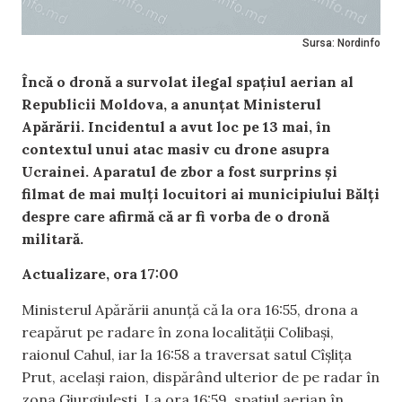
Sursa: Nordinfo
Încă o dronă a survolat ilegal spațiul aerian al
Republicii Moldova, a anunțat Ministerul
Apărării. Incidentul a avut loc pe 13 mai, în
contextul unui atac masiv cu drone asupra
Ucrainei. Aparatul de zbor a fost surprins și
filmat de mai mulți locuitori ai municipiului Bălți
despre care afirmă că ar fi vorba de o dronă
militară.
Actualizare, ora 17:00
Ministerul Apărării anunță că la ora 16:55, drona a
reapărut pe radare în zona localității Colibași,
raionul Cahul, iar la 16:58 a traversat satul Cîșlița
Prut, același raion, dispărând ulterior de pe radar în
zona Giurgiulești. La ora 16:59, spațiul aerian în