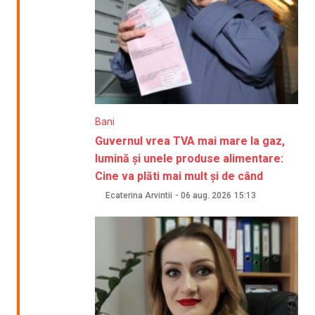
Bani
Guvernul vrea TVA mai mare la gaz,
lumină și unele produse alimentare:
Cine va plăti mai mult și de când
Ecaterina Arvintii
-
06 aug. 2026
15:13