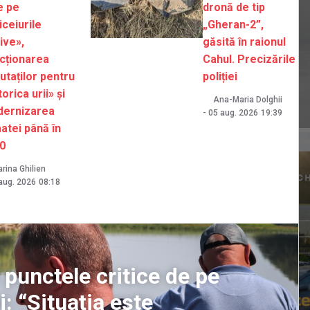
e pe
dronă de tip
iceiurile
„Gheran-2”,
ive»,
găsită în raionul
cționarea
Cahul. Precizările
utaților pentru
poliției
orica urii» și
Ana-Maria Dolghii
ernizarea
-
05 aug. 2026
19:39
atei până în
0
rina Ghilien
aug. 2026
08:18
 punctele critice de pe
i: “Situația este