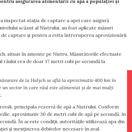
ntru asigurarea alimentării cu apă a populației și
 a inspectat stația de captare a apei care asigură
ivelului scăzut al Nistrului, au fost aplicate măsuri
de captare și pentru a evita întreruperea aprovizionării
ych, situat în amonte pe Nistru. Măsurătorile efectuate
ul râului era de doar 17 metri cubi pe secundă la
 măsurare de la Halych se află la aproximativ 400 km în
un sector în care râul este alimentat și de mai mulți
.
strovsk, principala rezervă de apă a Nistrului. Conform
 medie, aproximativ 30 de metri cubi de apă pe secundă, în
cundă. În aceste condiții, autoritățile utilizează apa din
iei și menținerea debitelor necesare în aval.