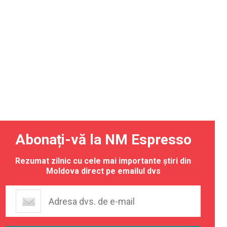
Abonați-vă la NM Espresso
Rezumat zilnic cu cele mai importante știri din
Moldova direct pe emailul dvs