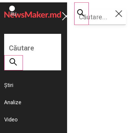
ROMÂNĂ
Susține
RU
NM
Știri
Analize
Video