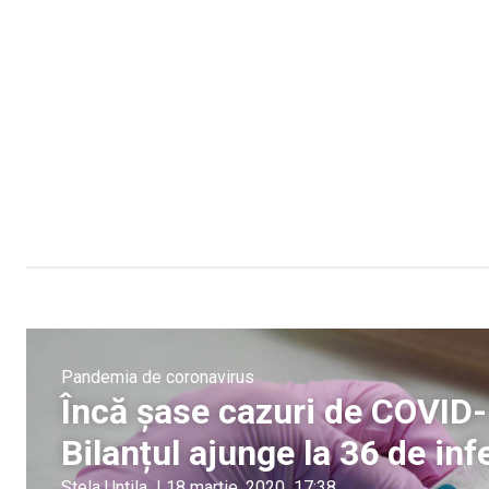
Pandemia de coronavirus
Încă șase cazuri de COVID-
Bilanțul ajunge la 36 de inf
Stela Untila
|
18 martie, 2020
17:38