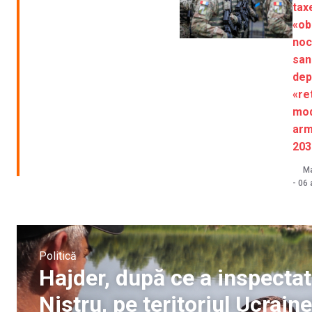
tax
«ob
noc
san
dep
«ret
mod
arm
203
Ma
-
06 
Politică
Hajder, după ce a inspectat
Nistru, pe teritoriul Ucraine