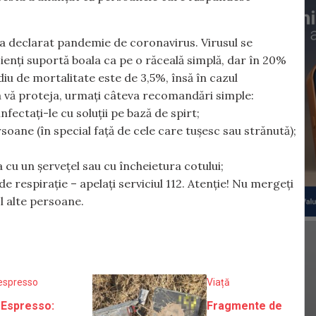
a declarat pandemie de coronavirus. Virusul se
ienți suportă boala ca pe o răceală simplă, dar în 20%
diu de mortalitate este de 3,5%, însă în cazul
 vă proteja, urmați câteva recomandări simple:
nfectați-le cu soluții pe bază de spirt;
soane (în special față de cele care tușesc sau strănută);
ra cu un șervețel sau cu încheietura cotului;
 de respirație – apelați serviciul 112. Atenție! Nu mergeți
ol alte persoane.
espresso
Viață
Espresso:
Fragmente de