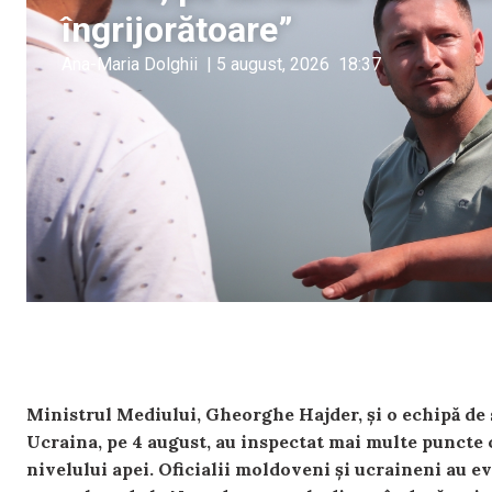
îngrijorătoare”
Ana-Maria Dolghii
|
5 august, 2026
18:37
Ministrul Mediului, Gheorghe Hajder, și o echipă de sp
Ucraina, pe 4 august, au inspectat mai multe puncte c
nivelului apei. Oficialii moldoveni și ucraineni au eva