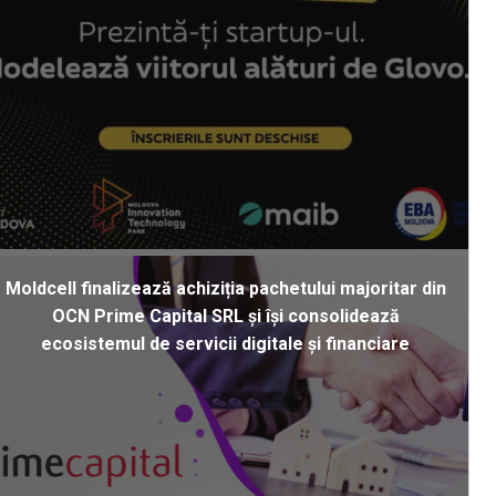
Moldcell finalizează achiziția pachetului majoritar din
OCN Prime Capital SRL și își consolidează
ecosistemul de servicii digitale și financiare