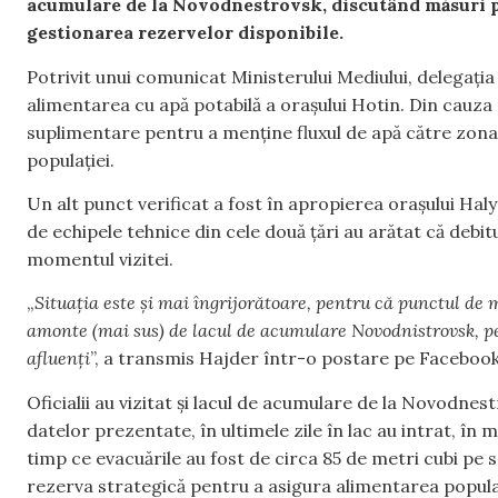
acumulare de la Novodnestrovsk, discutând măsuri pe
gestionarea rezervelor disponibile.
Potrivit unui comunicat Ministerului Mediului, delegația
alimentarea cu apă potabilă a orașului Hotin. Din cauza n
suplimentare pentru a menține fluxul de apă către zona 
populației.
Un alt punct verificat a fost în apropierea orașului Hal
de echipele tehnice din cele două țări au arătat că debit
momentul vizitei.
„
Situația este și mai îngrijorătoare, pentru că punctul de
amonte (mai sus) de lacul de acumulare Novodnistrovsk, pe 
afluenți
”, a transmis Hajder într-o postare pe Facebook
Oficialii au vizitat și lacul de acumulare de la Novodne
datelor prezentate, în ultimele zile în lac au intrat, în
timp ce evacuările au fost de circa 85 de metri cubi pe se
rezerva strategică pentru a asigura alimentarea populaț