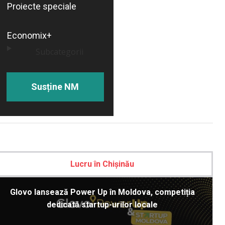
Proiecte speciale
Economix+
Subcategorii
Susține NM
Lucru în Chișinău
Glovo lansează Power Up în Moldova, competiția
dedicată startup-urilor locale