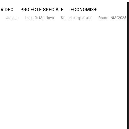
VIDEO
PROIECTE SPECIALE
ECONOMIX+
Justiție
Lucru în Moldova
Sfaturile expertului
Raport NM ‘2025