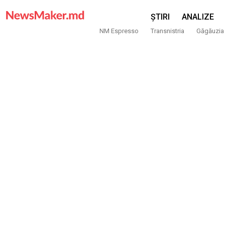
ȘTIRI
ANALIZE
NM Espresso
Transnistria
Găgăuzia