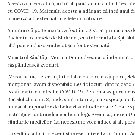
Acesta a precizat că, în total, până acum au fost testa
cu COVID-19. Mai mult, acesta a adăugat că încă unul dint
urmează a fi externat în zilele următoare.
Amintim că pe 18 martie a fost înregistrat primul caz 
Pacienta, o femeie de 61 de ani, era internată la Spitalu
altă pacientă s-a vindecat și a fost externată.
Ministrul Sănătății, Viorica Dumbrăveanu, a îndemnat oam
răspândească zvonuri.
„Vreau să mă refer la știrile false care rulează pe rețe
menționat, avem disponibile 160 de locuri, dintre care 
confirmate cu infecția COVID-19. Pentru a asigura un r
Spitalul clinic nr. 2, unde sunt internați cu suspecții 
numărul impunător de bolnavi sunt nefondate. Toate specu
instituțiile sunt medici epidemiologi. Avem suținerea Un
rândurile medicilor. La necesitate vom aduce și alt per
La ședință a fost prezent și președintele Igor Dodon. 