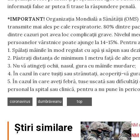
informații false ar putea fi trase la răspundere penală.
*IMPORTANT!
Organizația Mondială a Sănătății (OMS) 
transmite mai ales pe cale respiratorie. 80% dintre pac
dintre cazuri pot avea loc complicații grave. Nivelul me
persoanelor vârstnice poate ajunge la 14-15%. Pentru a
1. Spălați mâinile în mod regulat cu apă și săpun sau dezi
2. Păstrați distanța de minimum 1 metru față de alte per
3. Nu vă atingeți ochii, nasul, gura cu mâinile murdare;
4. În cazul în care tușiți sau strănutați, acoperiți-vă gu
5. În cazul în care aveți febră, tuse uscată sau dificultăți
personal la spital sau clinică, pentru a nu pune în peric
,
,
coronavirus
dumbrăveanu
top
Știri similare
NM 
NM 