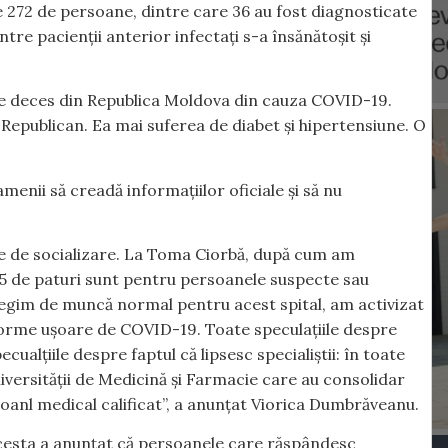
te 272 de persoane, dintre care 36 au fost diagnosticate
re pacienții anterior infectați s-a însănătoșit și
de deces din Republica Moldova din cauza COVID-19.
l Republican. Ea mai suferea de diabet și hipertensiune. O
enii să creadă informațiilor oficiale și să nu
lele de socializare. La Toma Ciorbă, după cum am
75 de paturi sunt pentru persoanele suspecte sau
egim de muncă normal pentru acest spital, am activizat
de forme ușoare de COVID-19. Toate speculațiile despre
alțiile despre faptul că lipsesc specialiștii: în toate
iversității de Medicină și Farmacie care au consolidar
soanl medical calificat”, a anunțat Viorica Dumbrăveanu.
Acesta a anunțat că persoanele care răspândesc