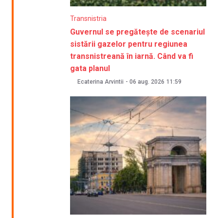
Transnistria
Guvernul se pregătește de scenariul
sistării gazelor pentru regiunea
transnistreană în iarnă. Când va fi
gata planul
Ecaterina Arvintii
-
06 aug. 2026
11:59