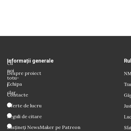
Informații generale
Ru
Cu
noi
Despre proiect
NM 
totu-
Echipa
Tra
i
clar
Contacte
Găg
Oferte de lucru
Just
Reguli de citare
Luc
Susțineți NewsMaker pe Patreon
Sfat