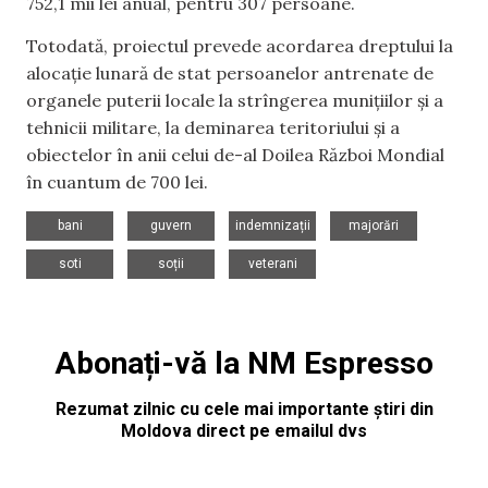
752,1 mii lei anual, pentru 307 persoane.
Totodată, proiectul prevede acordarea dreptului la
alocație lunară de stat persoanelor antrenate de
organele puterii locale la strîngerea muniţiilor şi a
tehnicii militare, la deminarea teritoriului şi a
obiectelor în anii celui de-al Doilea Război Mondial
în cuantum de 700 lei.
,
,
,
,
bani
guvern
indemnizații
majorări
,
,
soti
soții
veterani
Abonați-vă la NM Espresso
Rezumat zilnic cu cele mai importante știri din
Moldova direct pe emailul dvs