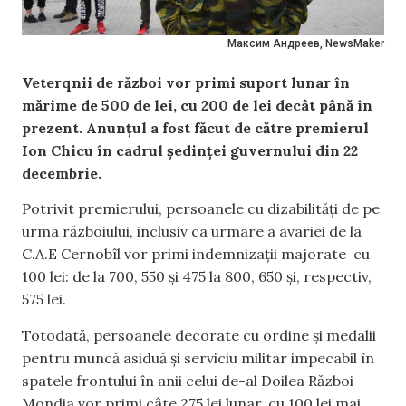
Максим Андреев, NewsMaker
Veterqnii de război vor primi suport lunar în
mărime de 500 de lei, cu 200 de lei decât până în
prezent. Anunțul a fost făcut de către premierul
Ion Chicu în cadrul ședinței guvernului din 22
decembrie.
Potrivit premierului, persoanele cu dizabilități de pe
urma războiului, inclusiv ca urmare a avariei de la
C.A.E Cernobîl vor primi indemnizații majorate cu
100 lei: de la 700, 550 și 475 la 800, 650 și, respectiv,
575 lei.
Totodată, persoanele decorate cu ordine şi medalii
pentru muncă asiduă şi serviciu militar impecabil în
spatele frontului în anii celui de-al Doilea Război
Mondia vor primi câte 275 lei lunar, cu 100 lei mai