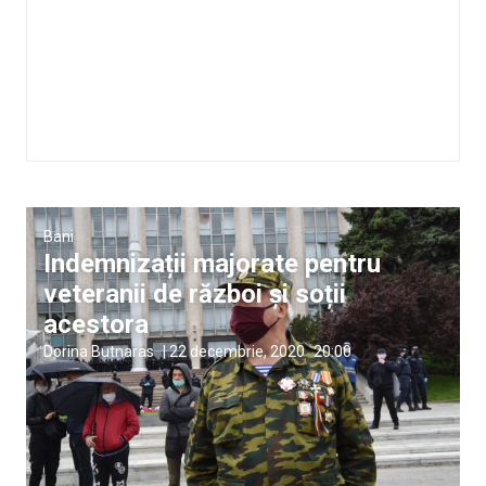
Bani
Indemnizații majorate pentru
veteranii de război și soții
acestora
Dorina Butnaras
|
22 decembrie, 2020
20:00