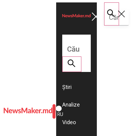
Știri
Analize
ROMÂNĂ
RU
Video