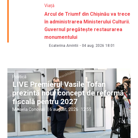
Viață
Arcul de Triumf din Chișinău va trece
în administrarea Ministerului Culturii.
Guvernul pregătește restaurarea
monumentului
Ecaterina Arvintii
-
04 aug. 2026
18:01
Politică
LIVE Premierul Vasile Tofan
prezintă noul concept de reformă
fiscală pentru 2027
Mihaela Conovali
|
6 august, 2026
12:55