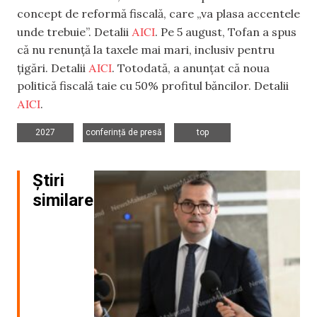
concept de reformă fiscală, care „va plasa accentele
AICI
unde trebuie”. Detalii
. Pe 5 august, Tofan a spus
că nu renunță la taxele mai mari, inclusiv pentru
AICI
țigări. Detalii
. Totodată, a anunțat că noua
politică fiscală taie cu 50% profitul băncilor. Detalii
AICI
.
,
,
2027
conferință de presă
top
Știri
similare