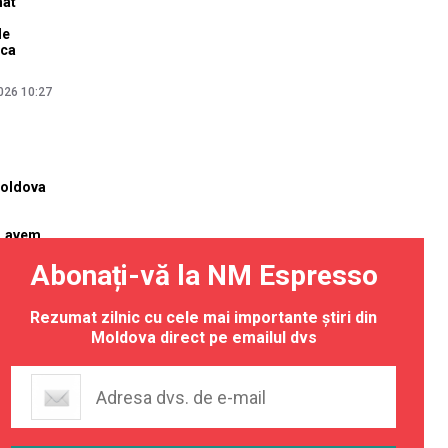
mat
de
ica
026 10:27
Moldova
i „avem
tate”
Abonați-vă la NM Espresso
26 13:51
Rezumat zilnic cu cele mai importante știri din
Moldova direct pe emailul dvs
l averii
n