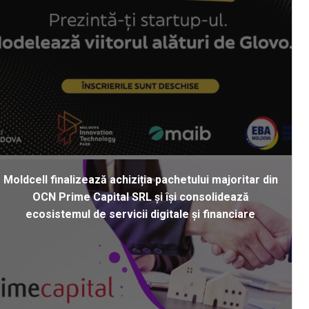
Moldcell finalizează achiziția pachetului majoritar din
OCN Prime Capital SRL și își consolidează
ecosistemul de servicii digitale și financiare