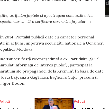
iile, verificăm faptele și apoi tragem concluziile. Nu
pectaculos decât o verificare serioasă a faptelor
”, a
în 2014. Portalul publică date cu caracter personal
e în acțiuni „împotriva securității naționale a Ucrainei”.
Republicii Moldova.
ina Tauber, fostă vicepreședintă a ex-Partidului „ȘOR”.
nipulat informații de interes public”, „participat la
it narațiuni ale propagandei de la Kremlin”. În baza de date
, fosta bașcană a Găgăuziei, Evghenia Guțul, precum și
și Igor Dodon.
Politică
Politică