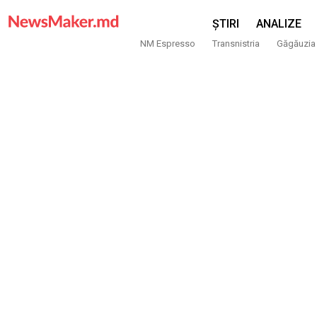
ȘTIRI
ANALIZE
NM Espresso
Transnistria
Găgăuzia