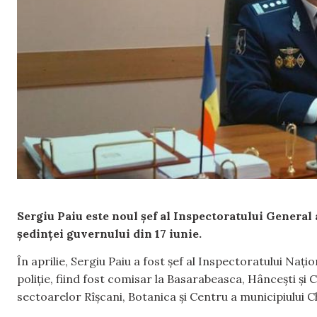
Sergiu Paiu este noul șef al Inspectoratului General a
ședinței guvernului din 17 iunie.
În aprilie, Sergiu Paiu a fost șef al Inspectoratului Naţi
poliție, fiind fost comisar la Basarabeasca, Hâncești și Ci
sectoarelor Rîșcani, Botanica și Centru a municipiului Ch