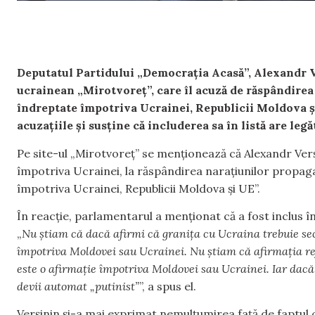
Deputatul Partidului „Democrația Acasă”, Alexandr Ver
ucrainean „Mirotvoreț”, care îl acuză de răspândirea
îndreptate împotriva Ucrainei, Republicii Moldova 
acuzațiile și susține că includerea sa în listă are legă
Pe site-ul „Mirotvoreț” se menționează că Alexandr Verș
împotriva Ucrainei, la răspândirea narațiunilor propag
împotriva Ucrainei, Republicii Moldova și UE”.
În reacție, parlamentarul a menționat că a fost inclus î
„
Nu știam că dacă afirmi că granița cu Ucraina trebuie sec
împotriva Moldovei sau Ucrainei. Nu știam că afirmația refe
este o afirmație împotriva Moldovei sau Ucrainei. Iar dacă
devii automat „putinist”
”, a spus el.
Verșinin și-a mai exprimat nemulțumirea față de faptul c