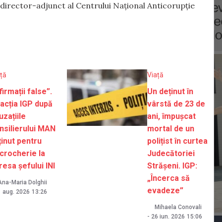
 director-adjunct al Centrului Național Anticorupție
ță
Viață
firmații false”.
Un deținut în
acția IGP după
vârstă de 23 de
uzațiile
ani, împușcat
nsilierului MAN
mortal de un
ținut pentru
polițist în curtea
crocherie la
Judecătoriei
resa șefului INI
Strășeni. IGP:
„Încerca să
Ana-Maria Dolghii
evadeze”
 aug. 2026
13:26
Mihaela Conovali
-
26 iun. 2026
15:06