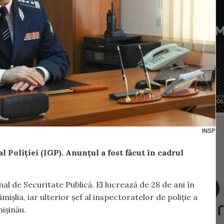
INSP
l Poliției (IGP). Anunțul a fost făcut în cadrul
onal de Securitate Publică. El lucrează de 28 de ani în
mișlia, iar ulterior șef al inspectoratelor de poliție a
ișinău.