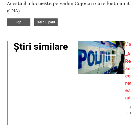
Acesta îl înlocuiește pe Vadim Cojocari care fost numit
(CNA).
,
igp
sergiu paiu
Știri similare
Via
„A
Re
ac
co
re
es
ad
-
01