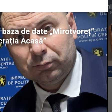
n baza de date „Mirotvoreț”.
crația Acasă”