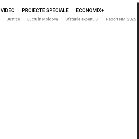
VIDEO
PROIECTE SPECIALE
ECONOMIX+
Justiție
Lucru în Moldova
Sfaturile expertului
Raport NM ‘2025