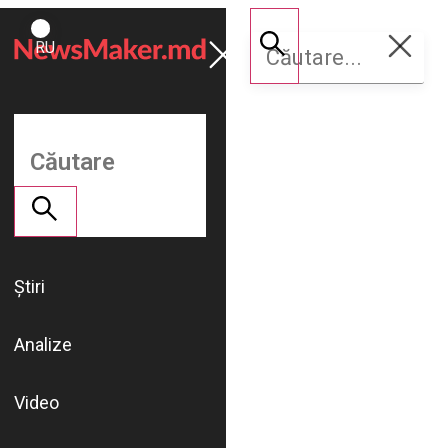
ROMÂNĂ
Susține
RU
NM
Știri
Analize
Video