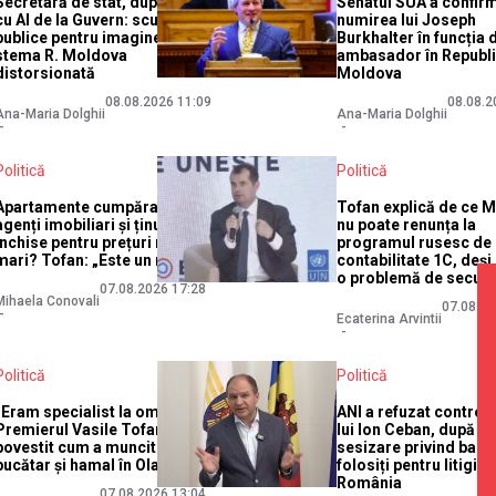
Secretară de stat, după gafa
Senatul SUA a confir
cu AI de la Guvern: scuze
numirea lui Joseph
publice pentru imaginea cu
Burkhalter în funcția 
stema R. Moldova
ambasador în Republ
distorsionată
Moldova
08.08.2026 11:09
08.08.2
Ana-Maria Dolghii
Ana-Maria Dolghii
Politică
Politică
Apartamente cumpărate de
Tofan explică de ce 
agenți imobiliari și ținute
nu poate renunța la
închise pentru prețuri mai
programul rusesc de
mari? Tofan: „Este un mit”
contabilitate 1C, deș
o problemă de securi
07.08.2026 17:28
Mihaela Conovali
07.08.20
Ecaterina Arvintii
Politică
Politică
„Eram specialist la omlete”:
ANI a refuzat controlu
Premierul Vasile Tofan a
lui Ion Ceban, după o
povestit cum a muncit ca
sesizare privind banii
bucătar și hamal în Olanda
folosiți pentru litigii î
România
07.08.2026 13:04