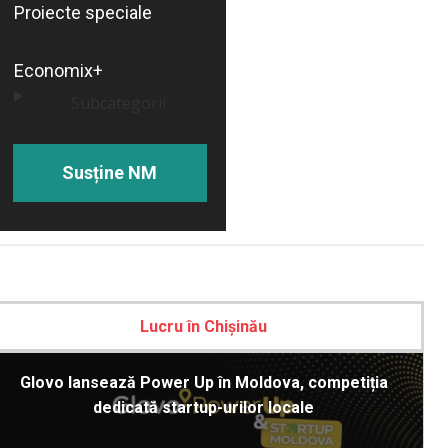
Proiecte speciale
Economix+
Subcategorii
Susține NM
Lucru în Chișinău
Glovo lansează Power Up în Moldova, competiția
dedicată startup-urilor locale