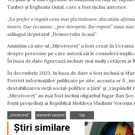
Tauber și Evghenia Guțul, care a fost inclus anterior.
„
Eu prefer o regulă ceva mai plictisitoare: discutăm afirmaț
invers. Dar recunosc: „pro-ăvropeni, Ru-ropeni” sună mai s
adăugat deputatul „Democrația Acasă”.
Amintim că site-ul „Mirotvoreț” a fost creat în Ucraina 
despre persoane pe care autorii săi le consideră implicat
În baza de date figurează inclusiv mai mulți cetățeni ai 
În decembrie 2023, în baza de date a fost inclusă și Mar
Potrivit informațiilor publicate pe site, aceasta ar fi „ma
destabilizarea vieții social-politice a țării” și „răspând
„Mirotvoreț” au mai fost incluși oligarhul fugar Ilan Șor
foștii președinți ai Republicii Moldova Vladimir Voronin 
,
,
„mirotvoreț”
alexandr verșinin
top
Știri similare