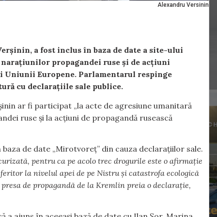
Alexandru Versinin
șinin, a fost inclus în baza de date a site-ului
 narațiunilor propagandei ruse și de acțiuni
și Uniunii Europene. Parlamentarul respinge
tură cu declarațiile sale publice.
inin ar fi participat „la acte de agresiune umanitară
andei ruse și la acțiuni de propagandă rusească
n baza de date „Mirotvoreț” din cauza declarațiilor sale.
urizată, pentru ca pe acolo trec drogurile este o afirmație
ritor la nivelul apei de pe Nistru și catastrofa ecologică
 presa de propagandă de la Kremlin preia o declarație,
ă a ajuns în aceeași bază de date cu Ilan Șor, Marina