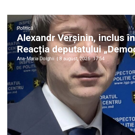
Politică
Alexandr Verșinin, inclus î
Reacția deputatului „Demo
Ana-Maria Dolghii
|
8 august, 2026
17:54