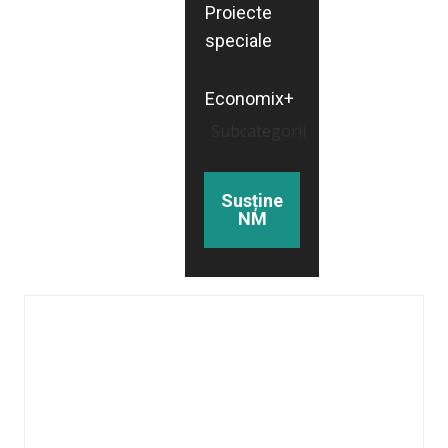
Proiecte
speciale
Economix+
Subcategorii
Susține
NM