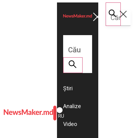
Știri
Analize
ROMÂNĂ
RU
Video