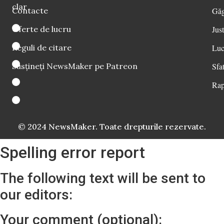
clar
Contacte
Găg
Oferte de lucru
Just
Reguli de citare
Luc
Susțineți NewsMaker pe Patreon
Sfat
Rap
© 2024 NewsMaker. Toate drepturile rezervate.
Spelling error report
The following text will be sent to
our editors:
Your comment (optional):