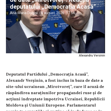
deputatului „Democrația Acasă”
Ana-Maria Dolghii
|
8 august, 2026
17:54
Alexandru Versinin
Deputatul Partidului „Democrația Acasă”,
Alexandr Verșinin, a fost inclus în baza de date a
site-ului ucrainean „Mirotvoreț”, care îl acuză de
răspândirea narațiunilor propagandei ruse și de
acțiuni îndreptate împotriva Ucrainei, Republicii
Moldova și Uniunii Europene. Parlamentarul