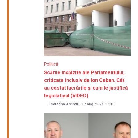
Politică
Scările încălzite ale Parlamentului,
criticate inclusiv de Ion Ceban. Cât
au costat lucrările și cum le justifică
legislativul (VIDEO)
Ecaterina Arvintii
-
07 aug. 2026
12:10