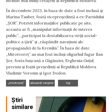
inclusiv mai mulți cetățeni ai Republicii Moldova.
În decembrie 2023, în baza de date a fost inclusă și
Marina Tauber, fostă vicepreședintă a ex-Partidului
„ȘOR”. Potrivit informațiilor publicate pe site,
aceasta ar fi „manipulat informații de interes
public”, „participat la destabilizarea vieții social-
politice a țării” și „răspândit narațiuni ale
propagandei de la Kremlin”. În baza de date
„Mirotvoreț” au mai fost incluși oligarhul fugar Ilan
Șor, fosta bașcană a Găgăuziei, Evghenia Guțul,
precum și foștii președinți ai Republicii Moldova
Vladimir Voronin și Igor Dodon.
,
,
„mirotvoreț”
alexandr verșinin
top
Știri
similare