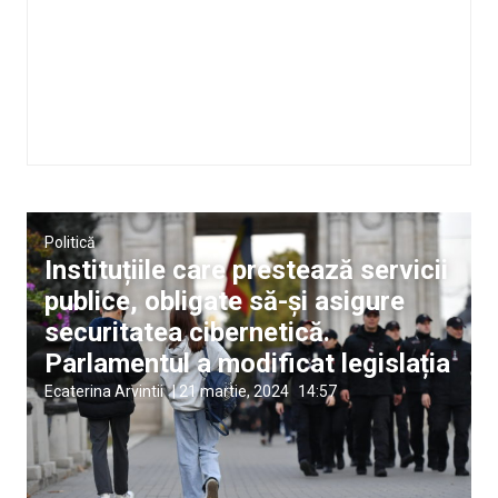
Politică
Instituțiile care prestează servicii
publice, obligate să-și asigure
securitatea cibernetică.
Parlamentul a modificat legislația
Ecaterina Arvintii
|
21 martie, 2024
14:57