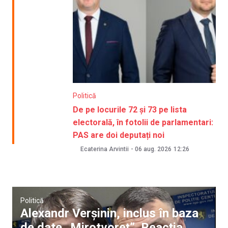
Politică
De pe locurile 72 și 73 pe lista
electorală, în fotolii de parlamentari:
PAS are doi deputați noi
Ecaterina Arvintii
-
06 aug. 2026
12:26
Politică
Alexandr Verșinin, inclus în baza
de date „Mirotvoreț”. Reacția