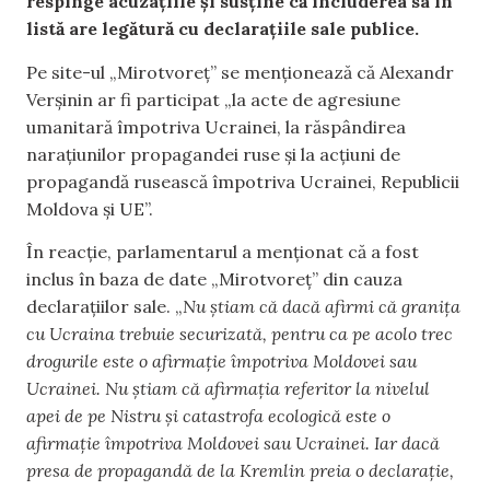
respinge acuzațiile și susține că includerea sa în
listă are legătură cu declarațiile sale publice.
Pe site-ul „Mirotvoreț” se menționează că Alexandr
Verșinin ar fi participat „la acte de agresiune
umanitară împotriva Ucrainei, la răspândirea
narațiunilor propagandei ruse și la acțiuni de
propagandă rusească împotriva Ucrainei, Republicii
Moldova și UE”.
În reacție, parlamentarul a menționat că a fost
inclus în baza de date „Mirotvoreț” din cauza
declarațiilor sale. „
Nu știam că dacă afirmi că granița
cu Ucraina trebuie securizată, pentru ca pe acolo trec
drogurile este o afirmație împotriva Moldovei sau
Ucrainei. Nu știam că afirmația referitor la nivelul
apei de pe Nistru și catastrofa ecologică este o
afirmație împotriva Moldovei sau Ucrainei. Iar dacă
presa de propagandă de la Kremlin preia o declarație,