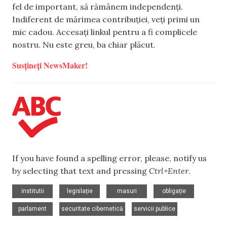
fel de important, să rămânem independenți.
Indiferent de mărimea contribuției, veți primi un
mic cadou. Accesați linkul pentru a fi complicele
nostru. Nu este greu, ba chiar plăcut.
Susțineți NewsMaker!
If you have found a spelling error, please, notify us
by selecting that text and pressing
Ctrl+Enter
.
,
,
,
,
institutii
legislație
masuri
obligație
,
,
parlament
securitate cibernetică
servicii publice