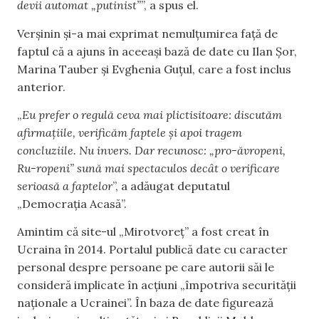
devii automat „putinist”
”, a spus el.
Verșinin și-a mai exprimat nemulțumirea față de
faptul că a ajuns în aceeași bază de date cu Ilan Șor,
Marina Tauber și Evghenia Guțul, care a fost inclus
anterior.
„
Eu prefer o regulă ceva mai plictisitoare: discutăm
afirmațiile, verificăm faptele și apoi tragem
concluziile. Nu invers. Dar recunosc: „pro-ăvropeni,
Ru-ropeni” sună mai spectaculos decât o verificare
serioasă a faptelor
”, a adăugat deputatul
„Democrația Acasă”.
Amintim că site-ul „Mirotvoreț” a fost creat în
Ucraina în 2014. Portalul publică date cu caracter
personal despre persoane pe care autorii săi le
consideră implicate în acțiuni „împotriva securității
naționale a Ucrainei”. În baza de date figurează