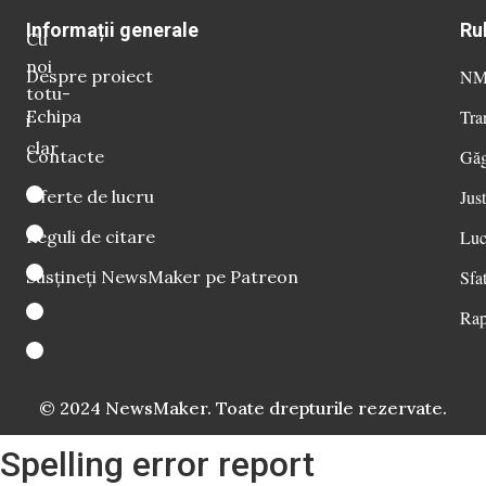
Informații generale
Ru
Cu
noi
Despre proiect
NM 
totu-
Echipa
Tra
i
clar
Contacte
Găg
Oferte de lucru
Just
Reguli de citare
Luc
Susțineți NewsMaker pe Patreon
Sfat
Rap
© 2024 NewsMaker. Toate drepturile rezervate.
Spelling error report