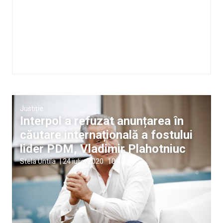
Justiție
Interpol a refuzat anunțarea în
căutare internațională a fostului
lider PDM, Vladimir Plahotniuc
Stela Untila
|
24 iulie, 2020
10:47