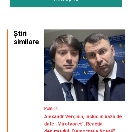
Știri
similare
Politică
Alexandr Verșinin, inclus în baza de
date „Mirotvoreț”. Reacția
deputatului „Democrația Acasă”