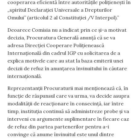
cooperarea eficientă între autorităţile poliţieneşti în
„spiritul Declaraţiei Universale a Drepturilor
Omului” (articolul 2 al Constituţiei /V Interpol).”
Deoarece Comisia nu a indicat prin ce și-a motivat
decizia, Procuratura Generală anunță că se va
adresa Direcției Cooperare Polițienească
Internațională din cadrul IGP cu solicitarea de a
explica motivele care au stat la baza emiterii unei
decizii de refuz în anunțarea învinuitului în căutare
internațională.
Reprezentanții Procuraturii mai menționează că, în
funcție de răspunsul care va urma, va decide asupra
modalității de reacționare în consecință, iar între
timp, instituția continuă să administreze probe și va
interveni cu argumente suplimentare în fiecare caz
de refuz din partea partenerilor pentru a-i
convinge că anume învinuitul este unul dintre