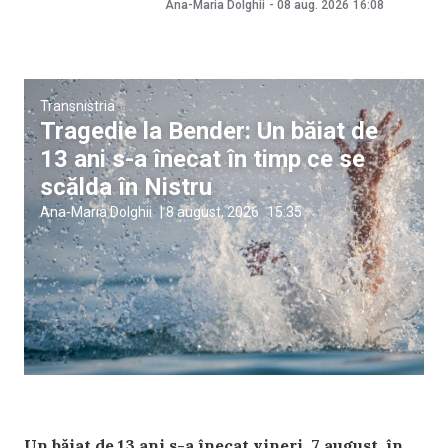
Ana-Maria Dolghii
-
08 aug. 2026
16:08
Transnistria
Tragedie la Bender: Un băiat de
13 ani s-a înecat în timp ce se
scălda în Nistru
Ana-Maria Dolghii
|
8 august, 2026
15:35
Un băiat de 13 ani s-a înecat vineri, 7 august, în