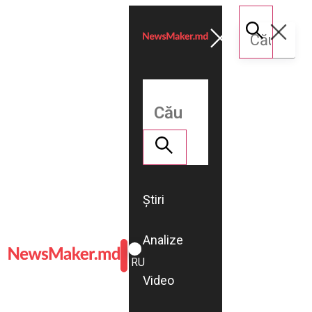
Știri
Analize
ROMÂNĂ
RU
Video