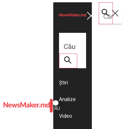
Știri
Analize
ROMÂNĂ
RU
Video