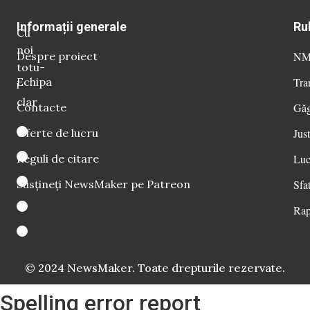
Informații generale
Ru
Cu
noi
Despre proiect
NM 
totu-
Echipa
Tra
i
clar
Contacte
Găg
Oferte de lucru
Just
Reguli de citare
Luc
Susțineți NewsMaker pe Patreon
Sfat
Rap
© 2024 NewsMaker. Toate drepturile rezervate.
Spelling error report