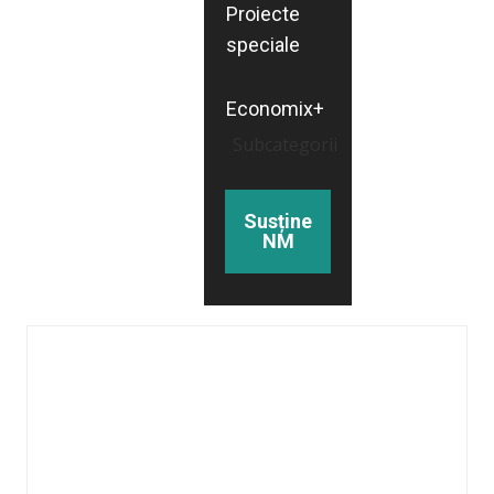
Proiecte
speciale
Economix+
Subcategorii
Susține
NM