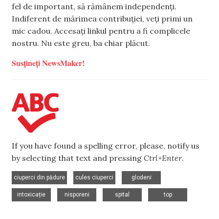
fel de important, să rămânem independenți.
Indiferent de mărimea contribuției, veți primi un
mic cadou. Accesați linkul pentru a fi complicele
nostru. Nu este greu, ba chiar plăcut.
Susțineți NewsMaker!
If you have found a spelling error, please, notify us
by selecting that text and pressing
Ctrl+Enter
.
,
,
,
ciuperci din pădure
cules ciuperci
glodeni
,
,
,
intoxicație
nisporeni
spital
top