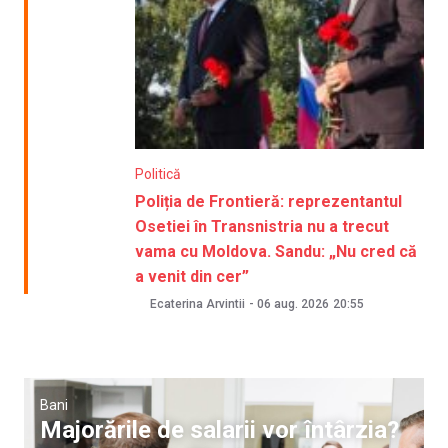
Politică
Poliția de Frontieră: reprezentantul
Osetiei în Transnistria nu a trecut
vama cu Moldova. Sandu: „Nu cred că
a venit din cer”
Ecaterina Arvintii
-
06 aug. 2026
20:55
Bani
Majorările de salarii vor întârzia?