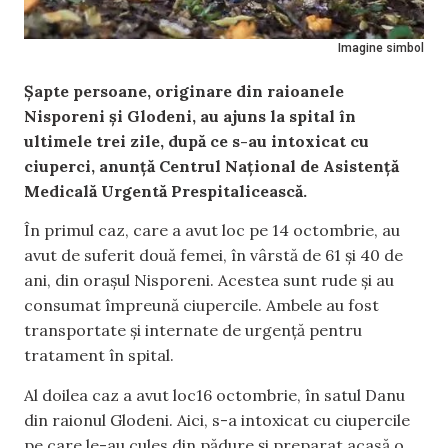
Imagine simbol
Șapte persoane, originare din raioanele
Nisporeni și Glodeni, au ajuns la spital în
ultimele trei zile, după ce s-au intoxicat cu
ciuperci, anunță Centrul Național de Asistență
Medicală Urgentă Prespitalicească.
În primul caz, care a avut loc pe 14 octombrie, au
avut de suferit două femei, în vârstă de 61 și 40 de
ani, din orașul Nisporeni. Acestea sunt rude și au
consumat împreună ciupercile. Ambele au fost
transportate și internate de urgență pentru
tratament în spital.
Al doilea caz a avut loc16 octombrie, în satul Danu
din raionul Glodeni. Aici, s-a intoxicat cu ciupercile
pe care le-au cules din pădure și preparat acasă o