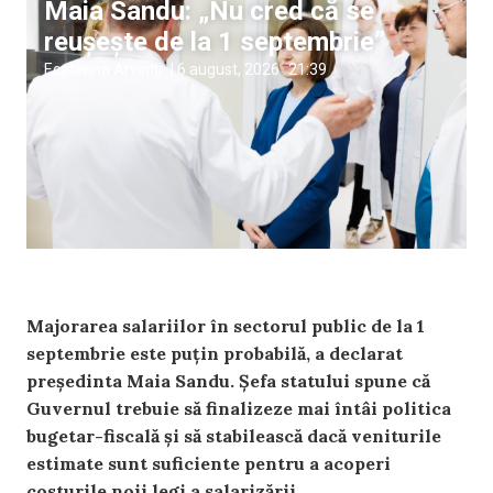
Maia Sandu: „Nu cred că se
reușește de la 1 septembrie”
Ecaterina Arvintii
|
6 august, 2026
21:39
Majorarea salariilor în sectorul public de la 1
septembrie este puțin probabilă, a declarat
președinta Maia Sandu. Șefa statului spune că
Guvernul trebuie să finalizeze mai întâi politica
bugetar-fiscală și să stabilească dacă veniturile
estimate sunt suficiente pentru a acoperi
costurile noii legi a salarizării.