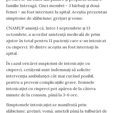
familie întreagă. Cinci membri – 3 bărbați și două
femei – au fost internate la spital. Aceștia prezentau
simptome de slăbiciune; grețuri și vome.
CNAMUP anunță că, între 1 septembrie și 13
octombrie, a acordat asistență medicală de prim
ajutor în total pentru 11 pacienți care s-au intoxicat
cu ciuperci. 10 dintre aceștia au fost internați în
spital.
În cazul oricărei suspiciuni de intoxicație cu
ciuperci, cetățenii sunt îndemnați să solicite
intervenția ambulanței cât mai curând posibil,
pentru a preveni complicațiile grave. Semnele
intoxicației cu ciuperci pot apărea de la câteva
minute de la consum, până la 3-6 ore.
Simptomele intoxicației se manifestă prin:
slăbiciune; grețuri, vomă, amețeli până la tulburări de