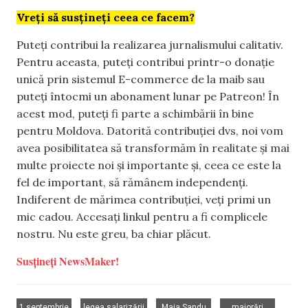
Vreți să susțineți ceea ce facem?
Puteți contribui la realizarea jurnalismului calitativ.
Pentru aceasta, puteți contribui printr-o donație
unică prin sistemul E-commerce de la maib sau
puteți întocmi un abonament lunar pe Patreon! În
acest mod, puteți fi parte a schimbării în bine
pentru Moldova. Datorită contribuției dvs, noi vom
avea posibilitatea să transformăm în realitate și mai
multe proiecte noi și importante și, ceea ce este la
fel de important, să rămânem independenți.
Indiferent de mărimea contribuției, veți primi un
mic cadou. Accesați linkul pentru a fi complicele
nostru. Nu este greu, ba chiar plăcut.
Susțineți NewsMaker!
,
,
,
1 septembrie
legea salarizării
Maia Sandu
majorări