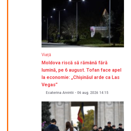
Viață
Moldova riscă să rămână fără
lumină, pe 6 august. Tofan face apel
la economie: „Chișinăul arde ca Las
Vegas”
Ecaterina Arvintii
-
06 aug. 2026
14:15