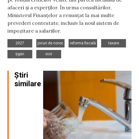
afaceri și a experților. În urma consultărilor,
Ministerul Finanțelor a renunțat la mai multe
prevederi contestate, inclusiv la noul sistem de
impozitare a salariilor.
,
,
,
,
2027
jocuri de noroc
reforma fiscală
taxare
,
țigări
vicii
Știri
similare