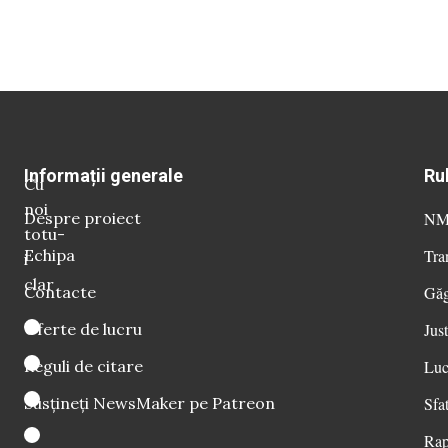
Informații generale
Ru
Cu
noi
Despre proiect
NM 
totu-
Echipa
Tra
i
clar
Contacte
Găg
Oferte de lucru
Just
Reguli de citare
Luc
Susțineți NewsMaker pe Patreon
Sfat
Rap