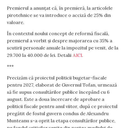
Premierul a anunțat că, în premieră, la articolele
pirotehnice se va introduce o acciză de 25% din
valoare.
În contextul noului concept de reformă fiscală,
premierul a vorbit și despre majorarea cu 35% a
scutirii personale anuale la impozitul pe venit, de la
AICI
29.700 la 40.000 de lei. Detalii
.
***
Precizăm că proiectul politicii bugetar-fiscale
pentru 2027, elaborat de Guvernul Tofan, urmează
să fie supus consultărilor publice începând cu 6
august. Este a doua încercare de aprobare a
politicii fiscale pentru anul viitor, după ce proiectul
pregătit de fostul guvern condus de Alexandru
Munteanu s-a oprit la etapa consultărilor publice,
pe fondul criticilor venite din partea mediului de