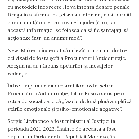
cu metodele incorecte”, le va intenta dosare penale.
Dragalin a afirmat că „ei aveau informație cât de cât
compromițătoare” cu privire la judecători, iar
această informație „se folosea ca să fie șantajați, să
acționeze într-un anumit mod”.
NewsMaker a încercat să ia legătura cu unii dintre
cei vizați de fosta șefă a Procuraturii Anticorupție.
Aceștia nu au răspuns apelurilor și mesajelor
redacției.
Între timp, în urma declarațiilor fostei șefe a
Procuraturii Anticorupție, Iulian Rusu a scris pe o
rețea de socializare că „fazele de lună plină amplifică
stările emoționale și psiho-emoționale negative”.
Sergiu Litvinenco a fost ministru al Justiției în
perioada 2021-2023. Înainte de aceasta a fost
deputat în Parlamentul Republicii Moldova, în