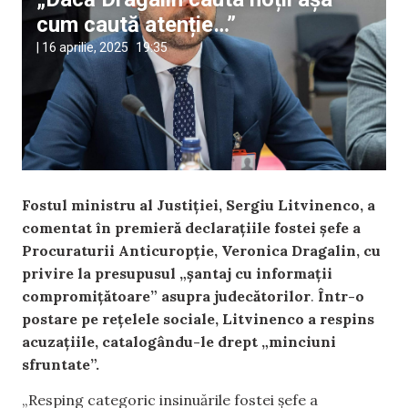
cum caută atenție…”
|
16 aprilie, 2025
19:35
Fostul ministru al Justiției, Sergiu Litvinenco, a
comentat în premieră declarațiile fostei șefe a
Procuraturii Anticuropție, Veronica Dragalin, cu
privire la presupusul „șantaj cu informații
compromițătoare” asupra judecătorilor
.
Într-o
postare pe rețelele sociale, Litvinenco a respins
acuzațiile, catalogându-le drept „minciuni
sfruntate”.
„Resping categoric insinuările fostei șefe a