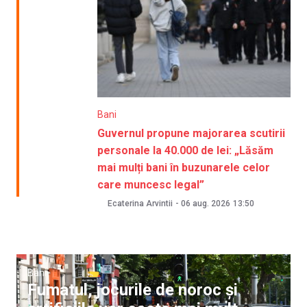
Bani
Guvernul propune majorarea scutirii
personale la 40.000 de lei: „Lăsăm
mai mulți bani în buzunarele celor
care muncesc legal”
Ecaterina Arvintii
-
06 aug. 2026
13:50
Bani
Fumatul, jocurile de noroc și