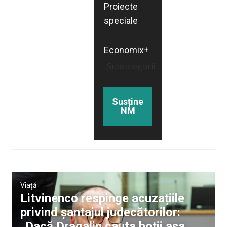
Proiecte
speciale
Economix+
Subcategorii
Susține
NM
Viață
Litvinenco respinge acuzațiile
privind șantajul judecătorilor:
„Dacă Dragalin cauta hoții așa