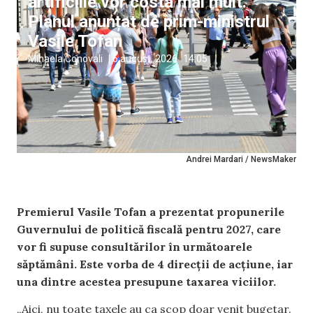
artificiile vor costa mai mult.
Planul anunțat de prim-ministrul
Vasile Tofan
Mihaela Conovali
|
6 august, 2026
14:05
Andrei Mardari / NewsMaker
Premierul Vasile Tofan a prezentat propunerile
Guvernului de politică fiscală pentru 2027, care
vor fi supuse consultărilor în următoarele
săptămâni. Este vorba de 4 direcții de acțiune, iar
una dintre acestea presupune taxarea viciilor.
„Aici, nu toate taxele au ca scop doar venit bugetar.