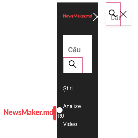
Știri
Analize
ROMÂNĂ
RU
Video