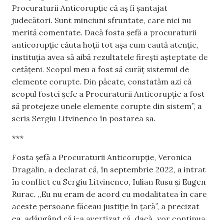
Procuraturii Anticorupție că aș fi șantajat
judecători. Sunt minciuni sfruntate, care nici nu
merită comentate. Dacă fosta șefă a procuraturii
anticorupție căuta hoții tot așa cum caută atenție,
instituția avea să aibă rezultatele firești așteptate de
cetățeni. Scopul meu a fost să curăț sistemul de
elemente corupte. Din păcate, constatăm azi că
scopul fostei șefe a Procuraturii Anticorupție a fost
să protejeze unele elemente corupte din sistem”, a
scris Sergiu Litvinenco în postarea sa.
***
Fosta șefă a Procuraturii Anticorupție, Veronica
Dragalin, a declarat că, în septembrie 2022, a intrat
în conflict cu Sergiu Litvinenco, Iulian Rusu și Eugen
Rurac. „Eu nu eram de acord cu modalitatea în care
aceste persoane făceau justiție în țară”, a precizat
ea, adăugând că i-a avertizat că, dacă „vor continua