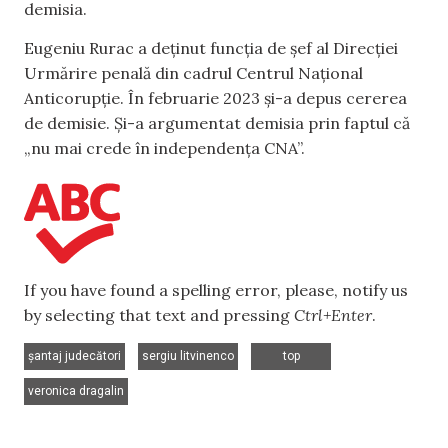
demisia.
Eugeniu Rurac a deținut funcția de șef al Direcției
Urmărire penală din cadrul Centrul Național
Anticorupție. În februarie 2023 și-a depus cererea
de demisie. Și-a argumentat demisia prin faptul că
„nu mai crede în independența CNA”.
If you have found a spelling error, please, notify us
by selecting that text and pressing
Ctrl+Enter
.
,
,
,
șantaj judecători
sergiu litvinenco
top
veronica dragalin