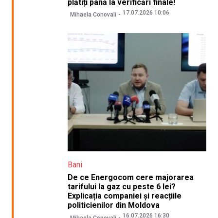
plătiți până la verificări finale!
17.07.2026 10:06
Mihaela Conovali
Bani
De ce Energocom cere majorarea
tarifului la gaz cu peste 6 lei?
Explicația companiei și reacțiile
politicienilor din Moldova
16.07.2026 16:30
Mihaela Conovali