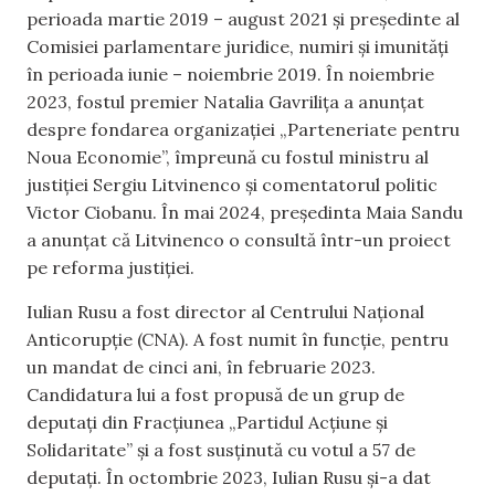
perioada martie 2019 – august 2021 și președinte al
Comisiei parlamentare juridice, numiri și imunități
în perioada iunie – noiembrie 2019. În noiembrie
2023, fostul premier Natalia Gavrilița a anunțat
despre fondarea organizației „Parteneriate pentru
Noua Economie”, împreună cu fostul ministru al
justiției Sergiu Litvinenco și comentatorul politic
Victor Ciobanu. În mai 2024, președinta Maia Sandu
a anunțat că Litvinenco o consultă într-un proiect
pe reforma justiției.
Iulian Rusu a fost director al Centrului Național
Anticorupție (CNA). A fost numit în funcție, pentru
un mandat de cinci ani, în februarie 2023.
Candidatura lui a fost propusă de un grup de
deputați din Fracțiunea „Partidul Acțiune și
Solidaritate” și a fost susținută cu votul a 57 de
deputați. În octombrie 2023, Iulian Rusu și-a dat