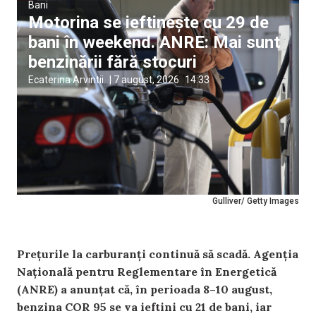
Bani
Motorina se ieftinește cu 29 de
bani în weekend. ANRE: Mai sunt
benzinării fără stocuri
Ecaterina Arvintii
|
7 august, 2026
14:33
Gulliver/ Getty Images
Prețurile la carburanți continuă să scadă. Agenția
Națională pentru Reglementare în Energetică
(ANRE) a anunțat că, în perioada 8–10 august,
benzina COR 95 se va ieftini cu 21 de bani, iar