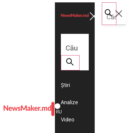
Știri
Analize
ROMÂNĂ
RU
Video