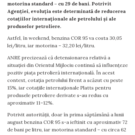
motorina standard – cu 29 de bani. Potrivit
Agenției, evoluția este determinată de reducerea
cotațiilor internaționale ale petrolului și ale
produselor petroliere.
Astfel, în weekend, benzina COR 95 va costa 30,05
lei/litru, iar motorina – 32,20 lei/litru.
ANRE precizează că detensionarea relativă a
situației din Orientul Mijlociu continuă să influențeze
pozitiv piața petrolieră internațională. În acest
context, cotația petrolului Brent a scăzut cu peste
15%, iar cotațiile internaționale Platts pentru
produsele petroliere derivate s-au redus cu
aproximativ 11–12%.
Potrivit autorității, doar în prima săptămână a lunii
august benzina COR 95 s-a ieftinit cu aproximativ 72
de bani pe litru, iar motorina standard – cu circa 62