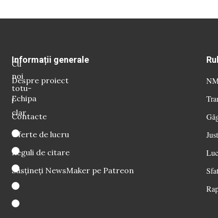
Informații generale
Ru
Cu
noi
Despre proiect
NM 
totu-
Echipa
Tra
i
clar
Contacte
Găg
Oferte de lucru
Just
Reguli de citare
Luc
Susțineți NewsMaker pe Patreon
Sfat
Rap