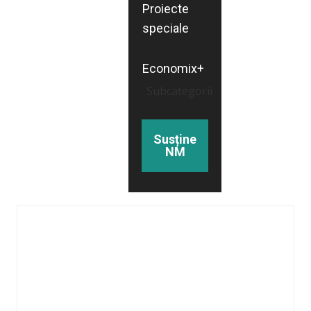
Proiecte
speciale
Economix+
Subcategorii
Susține
NM