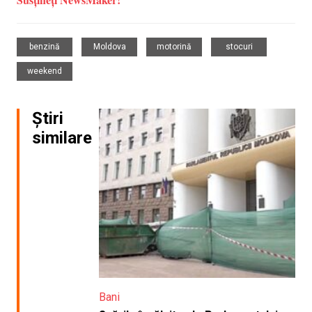
,
,
,
,
benzină
Moldova
motorină
stocuri
weekend
Știri
similare
Bani