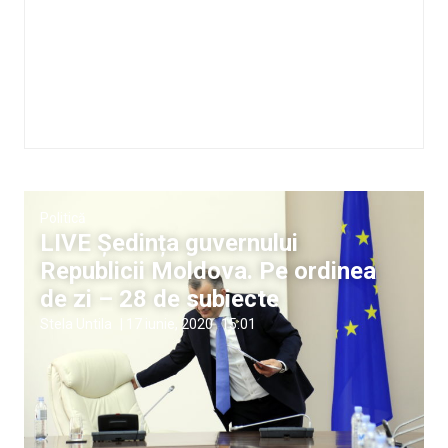
Politică
LIVE Ședința guvernului
Republicii Moldova. Pe ordinea
de zi – 28 de subiecte
Stela Untila
|
17 iunie, 2020
15:01