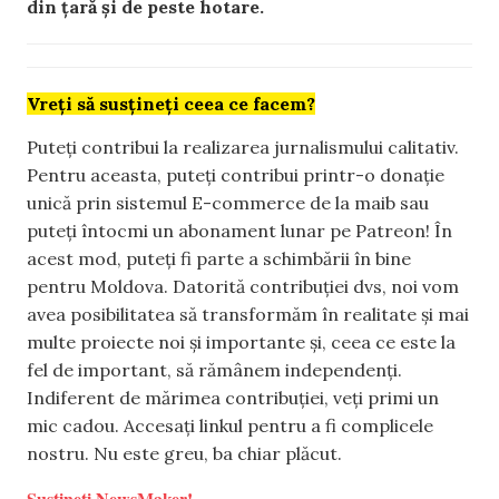
din țară și de peste hotare.
Vreți să susțineți ceea ce facem?
Puteți contribui la realizarea jurnalismului calitativ.
Pentru aceasta, puteți contribui printr-o donație
unică prin sistemul E-commerce de la maib sau
puteți întocmi un abonament lunar pe Patreon! În
acest mod, puteți fi parte a schimbării în bine
pentru Moldova. Datorită contribuției dvs, noi vom
avea posibilitatea să transformăm în realitate și mai
multe proiecte noi și importante și, ceea ce este la
fel de important, să rămânem independenți.
Indiferent de mărimea contribuției, veți primi un
mic cadou. Accesați linkul pentru a fi complicele
nostru. Nu este greu, ba chiar plăcut.
Susțineți NewsMaker!