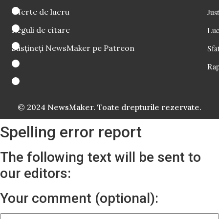
Oferte de lucru
Just
Reguli de citare
Luc
Susțineți NewsMaker pe Patreon
Sfat
Rap
© 2024 NewsMaker. Toate drepturile rezervate.
Spelling error report
The following text will be sent to
our editors:
Your comment (optional):