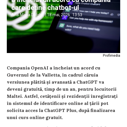
care deține chatbot-ul
Ana-Maria Dolghii
|
18 mai, 2026
13:53
Profimedia
Compania OpenAI a încheiat un acord cu
Guvernul de la Valletta, în cadrul căruia
versiunea plătită și avansată a ChatGPT va
deveni gratuită, timp de un an, pentru locuitorii
Maltei. Astfel, cetățenii și rezidenții înregistrați
în sistemul de identificare online al țării pot
solicita acces la ChatGPT Plus, după finalizarea
unui curs online gratuit.