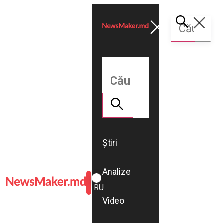
Știri
Analize
ROMÂNĂ
RU
Video