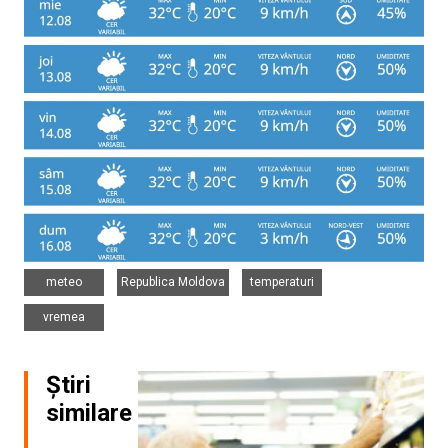
,
,
,
meteo
Republica Moldova
temperaturi
vremea
Știri
similare