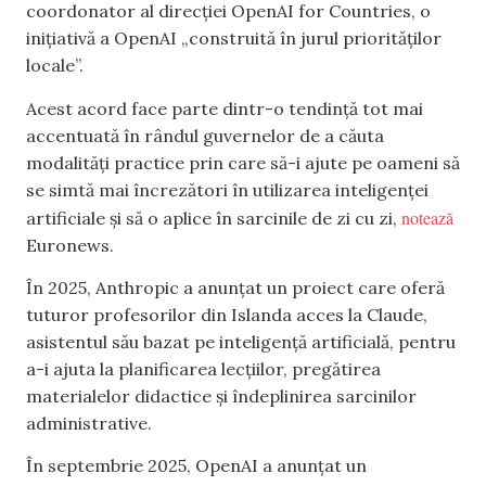
coordonator al direcției OpenAI for Countries, o
inițiativă a OpenAI „construită în jurul priorităților
locale”.
Acest acord face parte dintr-o tendință tot mai
accentuată în rândul guvernelor de a căuta
modalități practice prin care să-i ajute pe oameni să
se simtă mai încrezători în utilizarea inteligenței
notează
artificiale și să o aplice în sarcinile de zi cu zi,
Euronews.
În 2025, Anthropic a anunțat un proiect care oferă
tuturor profesorilor din Islanda acces la Claude,
asistentul său bazat pe inteligență artificială, pentru
a-i ajuta la planificarea lecțiilor, pregătirea
materialelor didactice și îndeplinirea sarcinilor
administrative.
În septembrie 2025, OpenAI a anunțat un