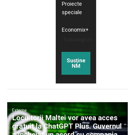
Proiecte
speciale
Economix+
Subcategorii
Susține
NM
Externe
Locuitorii Maltei vor avea acces
gratuit la ChatGPT Plus. Guvernul
a încheiat un acord cu compania