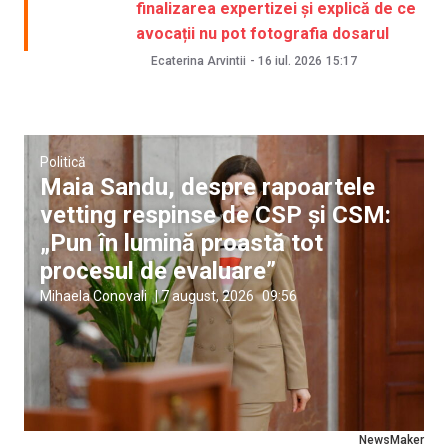
finalizarea expertizei și explică de ce
avocații nu pot fotografia dosarul
Ecaterina Arvintii
-
16 iul. 2026
15:17
Politică
Maia Sandu, despre rapoartele
vetting respinse de CSP și CSM:
„Pun în lumină proastă tot
procesul de evaluare”
Mihaela Conovali
|
7 august, 2026
09:56
NewsMaker