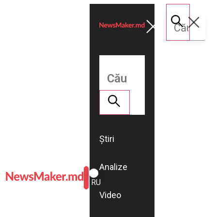
Știri
Analize
ROMÂNĂ
RU
Video