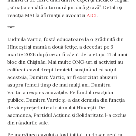
„situația capătă o turnură juridică gravă”. Detalii și
AICI
reacția MAI la afirmațiile avocatei
.
***
Ludmila Vartic, fostă educatoare la o grădiniță din
Hîncești și mamă a două fetițe, a decedat pe 3
martie 2026 după ce ar fi căzut de la etajul 11 al unui
bloc din Chișinău. Mai multe ONG-uri și activiști au
calificat cazul drept femicid, susținând că soțul
acesteia, Dumitru Vartic, ar fi exercitat abuzuri
asupra femeii timp de mai mulți ani. Dumitru
Vartic a respins acuzațiile. Pe fondul reacțiilor
publice, Dumitru Vartic și-a dat demisia din funcția
de vicepreședinte al raionului Hîncești. De
asemenea, Partidul Acțiune și Solidaritate l-a exclus
din rândurile sale.
Pe marginea cazului a fost inițiat un dosar pentru