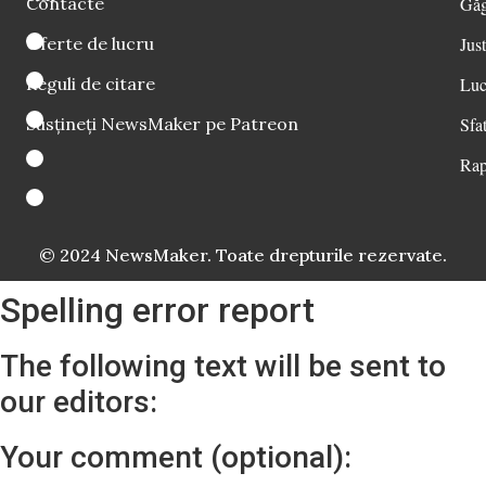
Contacte
Găg
Oferte de lucru
Just
Reguli de citare
Luc
Susțineți NewsMaker pe Patreon
Sfat
Rap
© 2024 NewsMaker. Toate drepturile rezervate.
Spelling error report
The following text will be sent to
our editors:
Your comment (optional):