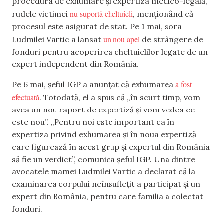
procedura de exhumare și expertiza medico-legală,
nu suportă cheltuieli
rudele victimei
, menționând că
procesul este asigurat de stat. Pe 1 mai, sora
un nou apel
Ludmilei Vartic a lansat
de strângere de
fonduri pentru acoperirea cheltuielilor legate de un
expert independent din România.
a fost
Pe 6 mai, șeful IGP a anunțat că exhumarea
efectuată
. Totodată, el a spus că „în scurt timp, vom
avea un nou raport de expertiză și vom vedea ce
este nou”. „Pentru noi este important ca în
expertiza privind exhumarea și în noua expertiză
care figurează în acest grup și expertul din România
să fie un verdict”, comunica șeful IGP. Una dintre
avocatele mamei Ludmilei Vartic a declarat că la
examinarea corpului neînsuflețit a participat și un
expert din România, pentru care familia a colectat
fonduri.