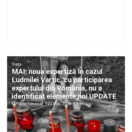
Viață
MAI: noua expertiză în cazul
Ludmilei Vartic, cu participarea
expertului din România, nu a
identificat elemente noi UPDATE
Mihaela Conovali
|
20 mai, 2026
13:36