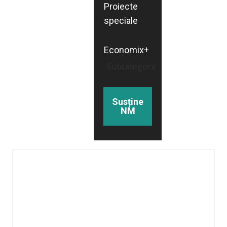
Proiecte
speciale
Economix+
Subcategorii
Susține
NM