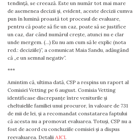
tendință, se creează. Este un număr tot mai mare
de asemenea decizii și, evident, aceste decizii cumva
pun în lumină proastă tot procesul de evaluare,
pentru că poate să fie un caz, poate să se justifice
un caz, dar când numărul crește, atunci nu e clar
unde mergem. (…) Eu nu am cum să le explic (nota
red.: deciziile)”, a comunicat Maia Sandu, adăugând
că „e un semnal negativ”.
***
Amintim că, ultima dată, CSP a respins un raport al
Comisiei Vetting pe 6 august. Comisia Vetting
identificase discrepanțe între veniturile și
cheltuielile familiei unui procuror, în valoare de 731
de mii de lei, și a recomandat constatarea faptului
că acesta nu a promovat evaluarea. Totuși, CSP nu a
fost de acord cu concluziile comisiei și a dispus
AICI
reevaluarea. Detalii
.