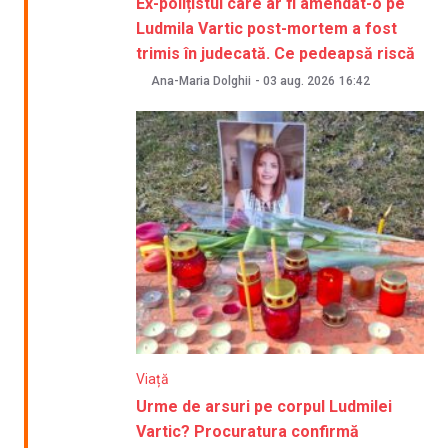
Ex-polițistul care ar fi amendat-o pe
Ludmila Vartic post-mortem a fost
trimis în judecată. Ce pedeapsă riscă
Ana-Maria Dolghii
-
03 aug. 2026
16:42
Viață
Urme de arsuri pe corpul Ludmilei
Vartic? Procuratura confirmă