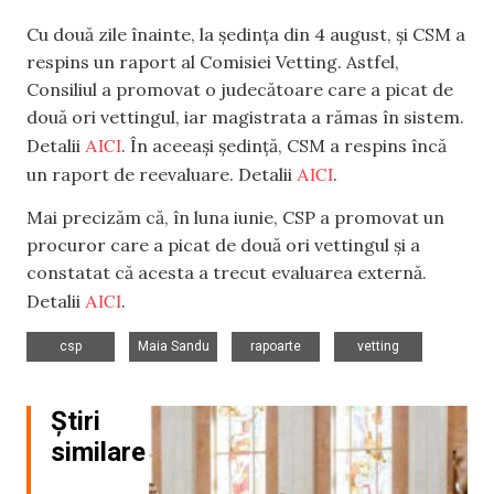
Cu două zile înainte, la ședința din 4 august, și CSM a
respins un raport al Comisiei Vetting. Astfel,
Consiliul a promovat o judecătoare care a picat de
două ori vettingul, iar magistrata a rămas în sistem.
AICI
Detalii
. În aceeași ședință, CSM a respins încă
AICI
un raport de reevaluare. Detalii
.
Mai precizăm că, în luna iunie, CSP a promovat un
procuror care a picat de două ori vettingul și a
constatat că acesta a trecut evaluarea externă.
AICI
Detalii
.
,
,
,
csp
Maia Sandu
rapoarte
vetting
Știri
similare