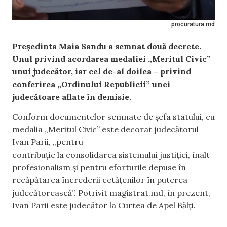
procuratura.md
Președinta Maia Sandu a semnat două decrete.
Unul privind acordarea medaliei „Meritul Civic”
unui judecător, iar cel de-al doilea – privind
conferirea „Ordinului Republicii” unei
judecătoare aflate în demisie.
Conform documentelor semnate de șefa statului, cu
medalia „Meritul Civic” este decorat judecătorul
Ivan Parii, „pentru
contribuție la consolidarea sistemului justiției, înalt
profesionalism și pentru eforturile depuse în
recăpătarea încrederii cetățenilor în puterea
judecătorească”. Potrivit magistrat.md, în prezent,
Ivan Parii este judecător la Curtea de Apel Bălți.