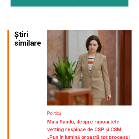
Știri
similare
Politică
Maia Sandu, despre rapoartele
vetting respinse de CSP și CSM:
„Pun în lumină proastă tot procesul