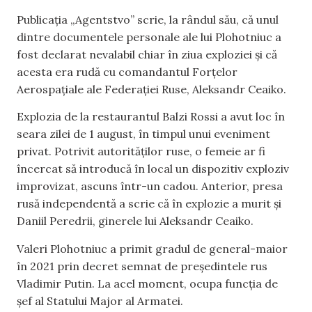
Publicația „Agentstvo” scrie, la rândul său, că unul
dintre documentele personale ale lui Plohotniuc a
fost declarat nevalabil chiar în ziua exploziei și că
acesta era rudă cu comandantul Forțelor
Aerospațiale ale Federației Ruse, Aleksandr Ceaiko.
Explozia de la restaurantul Balzi Rossi a avut loc în
seara zilei de 1 august, în timpul unui eveniment
privat. Potrivit autorităților ruse, o femeie ar fi
încercat să introducă în local un dispozitiv exploziv
improvizat, ascuns într-un cadou. Anterior, presa
rusă independentă a scrie că în explozie a murit și
Daniil Peredrii, ginerele lui Aleksandr Ceaiko.
Valeri Plohotniuc a primit gradul de general-maior
în 2021 prin decret semnat de președintele rus
Vladimir Putin. La acel moment, ocupa funcția de
șef al Statului Major al Armatei.