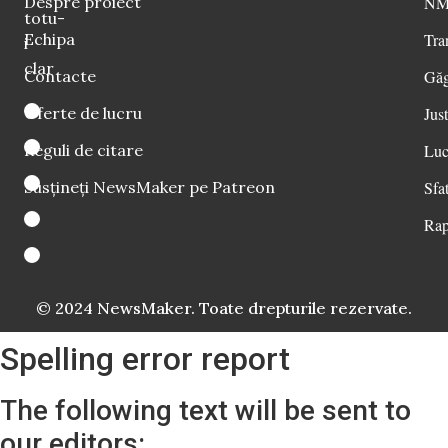
Despre proiect
NM 
totu-
Echipa
Tra
i
clar
Contacte
Găg
Oferte de lucru
Just
Reguli de citare
Luc
Susțineți NewsMaker pe Patreon
Sfat
Rap
© 2024 NewsMaker. Toate drepturile rezervate.
Spelling error report
The following text will be sent to
our editors: