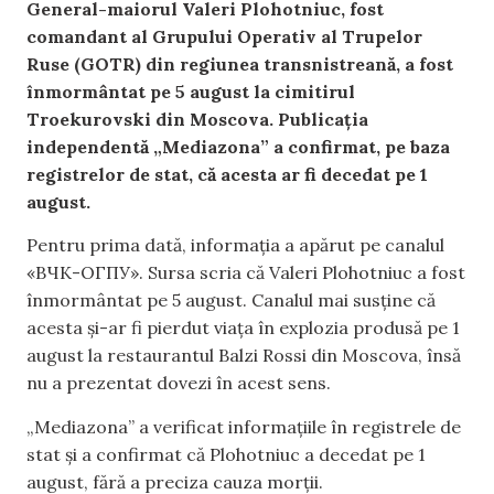
General-maiorul Valeri Plohotniuc, fost
comandant al Grupului Operativ al Trupelor
Ruse (GOTR) din regiunea transnistreană, a fost
înmormântat pe 5 august la cimitirul
Troekurovski din Moscova. Publicația
independentă „Mediazona” a confirmat, pe baza
registrelor de stat, că acesta ar fi decedat pe 1
august.
Pentru prima dată, informația a apărut pe canalul
«ВЧК-ОГПУ». Sursa scria că Valeri Plohotniuc a fost
înmormântat pe 5 august. Canalul mai susține că
acesta și-ar fi pierdut viața în explozia produsă pe 1
august la restaurantul Balzi Rossi din Moscova, însă
nu a prezentat dovezi în acest sens.
„Mediazona” a verificat informațiile în registrele de
stat și a confirmat că Plohotniuc a decedat pe 1
august, fără a preciza cauza morții.