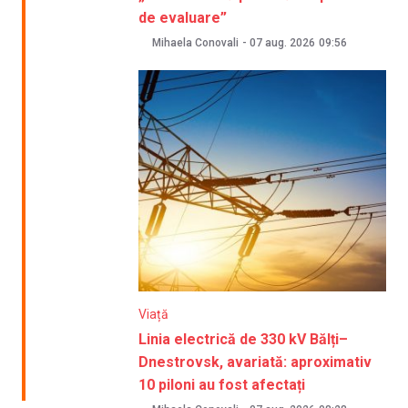
de evaluare”
Mihaela Conovali
-
07 aug. 2026
09:56
Viață
Linia electrică de 330 kV Bălți–
Dnestrovsk, avariată: aproximativ
10 piloni au fost afectați