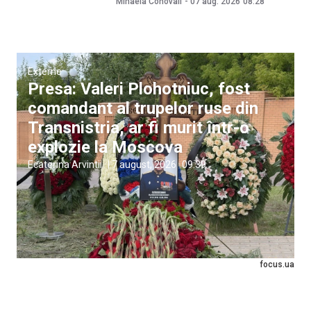
Mihaela Conovali
-
07 aug. 2026
08:28
Externe
Presa: Valeri Plohotniuc, fost
comandant al trupelor ruse din
Transnistria, ar fi murit într-o
explozie la Moscova
Ecaterina Arvintii
|
7 august, 2026
09:39
focus.ua