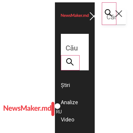
Știri
Analize
ROMÂNĂ
RU
Video