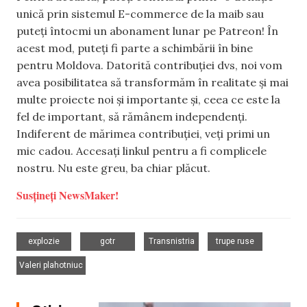
unică prin sistemul E-commerce de la maib sau
puteți întocmi un abonament lunar pe Patreon! În
acest mod, puteți fi parte a schimbării în bine
pentru Moldova. Datorită contribuției dvs, noi vom
avea posibilitatea să transformăm în realitate și mai
multe proiecte noi și importante și, ceea ce este la
fel de important, să rămânem independenți.
Indiferent de mărimea contribuției, veți primi un
mic cadou. Accesați linkul pentru a fi complicele
nostru. Nu este greu, ba chiar plăcut.
Susțineți NewsMaker!
,
,
,
,
explozie
gotr
Transnistria
trupe ruse
Valeri plahotniuc