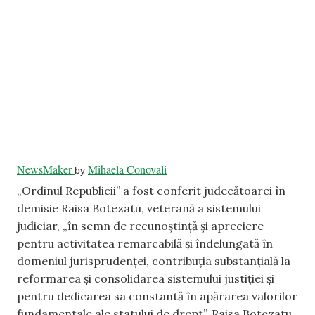
NewsMaker
Mihaela Conovali
by
„Ordinul Republicii” a fost conferit judecătoarei în
demisie Raisa Botezatu, veterană a sistemului
judiciar, „în semn de recunoștință și apreciere
pentru activitatea remarcabilă și îndelungată în
domeniul jurisprudenței, contribuția substanțială la
reformarea și consolidarea sistemului justiției și
pentru dedicarea sa constantă în apărarea valorilor
fundamentale ale statului de drept”. Raisa Botezatu