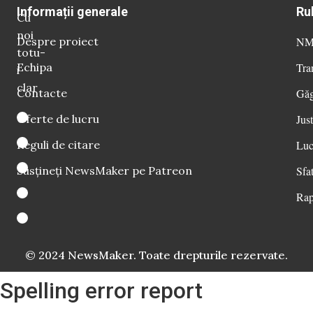
Informații generale
Ru
Cu
noi
Despre proiect
NM 
totu-
Echipa
Tra
i
clar
Contacte
Găg
Oferte de lucru
Just
Reguli de citare
Luc
Susțineți NewsMaker pe Patreon
Sfat
Rap
© 2024 NewsMaker. Toate drepturile rezervate.
Spelling error report