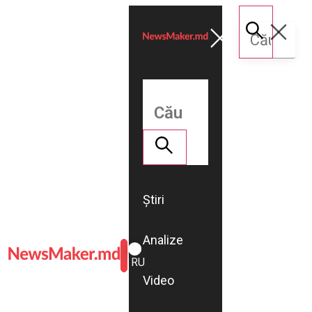
Știri
Analize
ROMÂNĂ
RU
Video