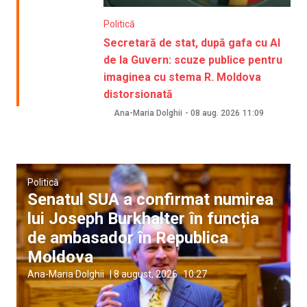
Politică
Secretară de stat, după gafa cu AI
de la Guvern: scuze publice pentru
imaginea cu stema R. Moldova
distorsionată
Ana-Maria Dolghii
-
08 aug. 2026
11:09
Politică
Senatul SUA a confirmat numirea
lui Joseph Burkhalter în funcția
de ambasador în Republica
Moldova
Ana-Maria Dolghii
|
8 august, 2026
10:27