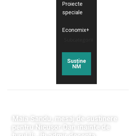
Proiecte
speciale
Economix+
Subcategorii
Susține
NM
Politică
Maia Sandu, mesaj de susținere
pentru Nicușor Dan înainte de
turul II: „Îți admir decența,