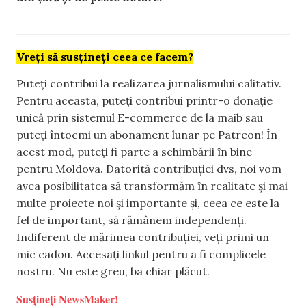
Vreți să susțineți ceea ce facem?
Puteți contribui la realizarea jurnalismului calitativ.
Pentru aceasta, puteți contribui printr-o donație
unică prin sistemul E-commerce de la maib sau
puteți întocmi un abonament lunar pe Patreon! În
acest mod, puteți fi parte a schimbării în bine
pentru Moldova. Datorită contribuției dvs, noi vom
avea posibilitatea să transformăm în realitate și mai
multe proiecte noi și importante și, ceea ce este la
fel de important, să rămânem independenți.
Indiferent de mărimea contribuției, veți primi un
mic cadou. Accesați linkul pentru a fi complicele
nostru. Nu este greu, ba chiar plăcut.
Susțineți NewsMaker!