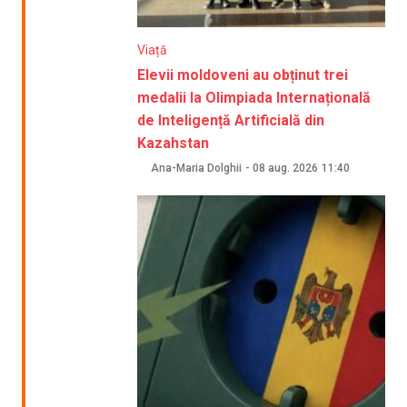
Viață
Elevii moldoveni au obținut trei
medalii la Olimpiada Internațională
de Inteligență Artificială din
Kazahstan
Ana-Maria Dolghii
-
08 aug. 2026
11:40