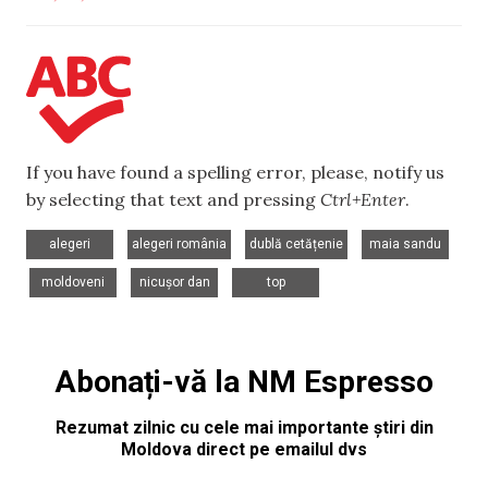
If you have found a spelling error, please, notify us
by selecting that text and pressing
Ctrl+Enter
.
,
,
,
alegeri
alegeri românia
dublă cetățenie
maia sandu
,
,
,
moldoveni
nicușor dan
top
Abonați-vă la NM Espresso
Rezumat zilnic cu cele mai importante știri din
Moldova direct pe emailul dvs