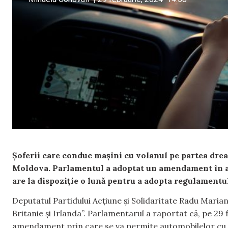
Șoferii care conduc mașini cu volanul pe partea drea
Moldova. Parlamentul a adoptat un amendament în ac
are la dispoziție o lună pentru a adopta regulamentul
Deputatul Partidului Acțiune și Solidaritate Radu Marian
Britanie și Irlanda”. Parlamentarul a raportat că, pe 29
amendament prin care se va permite automobilelor cu v