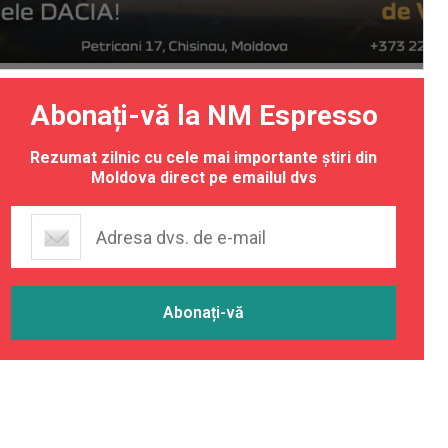
Abonați-vă la NM Espresso
Rezumat zilnic cu cele mai importante știri din
Moldova direct pe emailul dvs