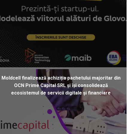
Moldcell finalizează achiziția pachetului majoritar din
OCN Prime Capital SRL și își consolidează
ecosistemul de servicii digitale și financiare