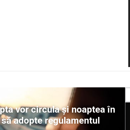
pta vor circula și noaptea în
 să adopte regulamentul