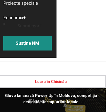
Proiecte speciale
Economix+
Subcategorii
Susține NM
Lucru în Chișinău
Glovo lansează Power Up în Moldova, competiția
dedicată startup-urilor locale