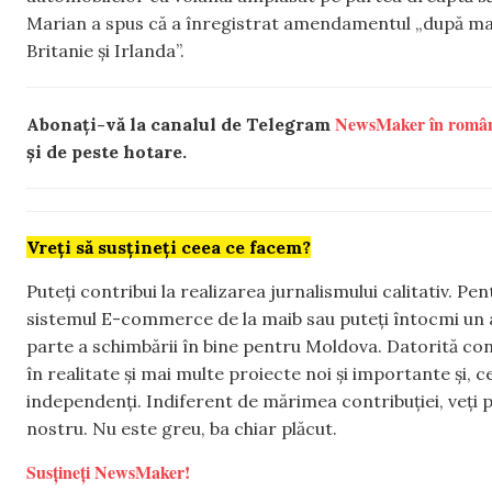
Marian a spus că a înregistrat amendamentul „după mai
Britanie și Irlanda”.
NewsMaker în româ
Abonați-vă la canalul de Telegram
și de peste hotare.
Vreți să susțineți ceea ce facem?
Puteți contribui la realizarea jurnalismului calitativ. Pe
sistemul E-commerce de la maib sau puteți întocmi un 
parte a schimbării în bine pentru Moldova. Datorită con
în realitate și mai multe proiecte noi și importante și,
independenți. Indiferent de mărimea contribuției, veți p
nostru. Nu este greu, ba chiar plăcut.
Susțineți NewsMaker!