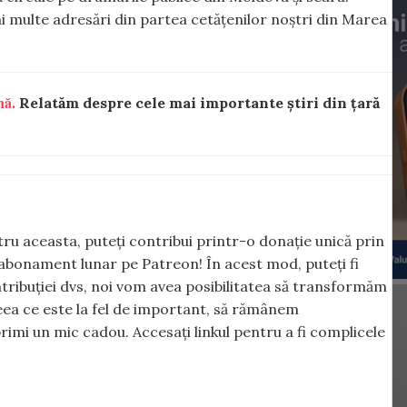
 multe adresări din partea cetățenilor noștri din Marea
nă.
Relatăm despre cele mai importante știri din țară
ntru aceasta, puteți contribui printr-o donație unică prin
abonament lunar pe Patreon! În acest mod, puteți fi
tribuției dvs, noi vom avea posibilitatea să transformăm
 ceea ce este la fel de important, să rămânem
rimi un mic cadou. Accesați linkul pentru a fi complicele