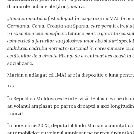
drumurile publice ale țării și seara.
„
Amendamentul a fost adoptat în cooperare cu MAI. În ace
Germania, Cehia, Croația sau Spania, care permit circulați
va executa acele modificări tehnice pentru garantarea sigur
asimetrică a farurilor sau folosirea unor abțibilduri special
stabilirea cadrului normativ național în corespundere cu
cetățenilor de a circula liber și de a veni mai des acasă la 
socializare.
Marian a adăugat că „MAI are la dispoziție o lună pentru
***
În Republica Moldova este interzisă deplasarea pe drumu
au volanul amplasat pe partea dreaptă a axei longitudinal
tranzit.
În noiembrie 2023, deputatul Radu Marian a anunțat că
automobilelor cu volanul amplasat pe partea dreaptă să 