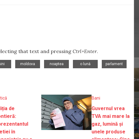
selecting that text and pressing
Ctrl+Enter
.
,
,
,
,
,
ini
moldova
noaptea
o lună
parlament
itică
Bani
iția de
Guvernul vrea
ntieră:
TVA mai mare la
prezentantul
gaz, lumină și
tiei în
unele produse