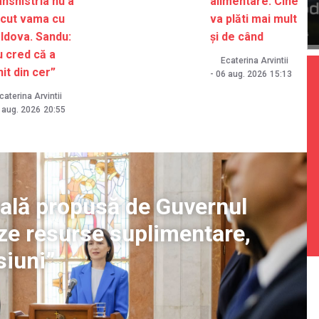
nsnistria nu a
alimentare: Cine
ecut vama cu
va plăti mai mult
ldova. Sandu:
și de când
u cred că a
Ecaterina Arvintii
it din cer”
-
06 aug. 2026
15:13
caterina Arvintii
 aug. 2026
20:55
cală propusă de Guvernul
eze resurse suplimentare,
siuni”