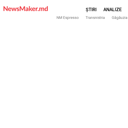
ȘTIRI
ANALIZE
NM Espresso
Transnistria
Găgăuzia