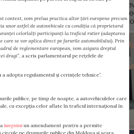
st context, vom prelua practica altor țări europene precum
a unor astfel de autovehicule cu condiția că proprietarul
anței celorlalți participanți la traficul rutier (adaptarea
e care se vor aplica direct pe farurile automobilului). Prin
 cadrul de reglementare european, vom asigura dreptul
cei dragi”
, a scris parlamentarul pe rețelele de
 a adopta regulamentul și cerințele tehnice”.
rile publice, pe timp de noapte, a autovehiculelor care
e, cu excepţia celor aflate în traficul internaţional în
înregistrat
 a
un amendament pentru a permite
circule pe drumurile publice din Moldova și seara.