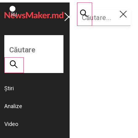
ROMÂNĂ
Susține
RU
NM
Știri
Analize
Video