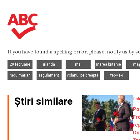
If you have found a spelling error, please, notify us by 
,
,
,
,
29 februarie
irlanda
mai
marea britanie
maș
,
,
,
radu marian
regulament
volanul pe dreapta
термен
Știri similare
Pol
Pol
Fro
re
Ose