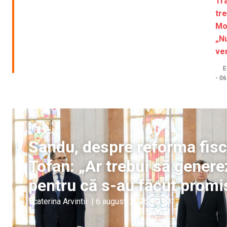
Tra
tr
Mo
„N
ven
E
-
06
Politică
Sandu, despre reforma fis
Tofan: „Ar trebui să gener
pentru că s-au făcut promi
Ecaterina Arvintii
|
6 august, 2026
22:03