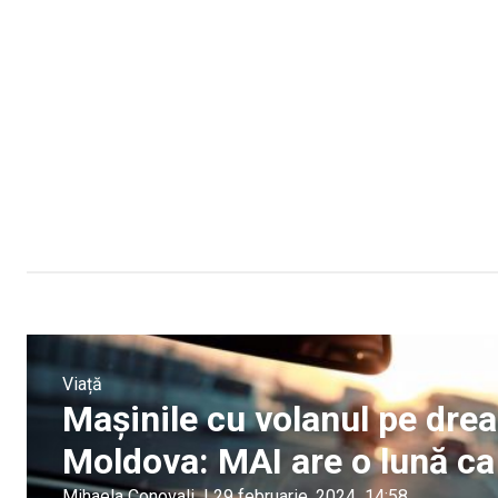
Viață
Mașinile cu volanul pe drea
Moldova: MAI are o lună ca
Mihaela Conovali
|
29 februarie, 2024
14:58