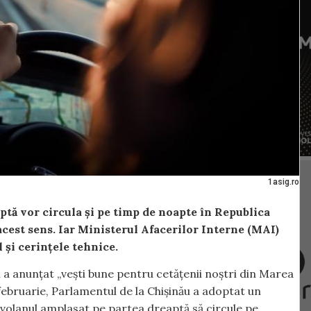
1asig.ro
ptă vor circula și pe timp de noapte în Republica
est sens. Iar Ministerul Afacerilor Interne (MAI)
 și cerințele tehnice.
 a anunțat „vești bune pentru cetățenii noștri din Marea
 februarie, Parlamentul de la Chișinău a adoptat un
olanul amplasat pe partea dreaptă să circule pe