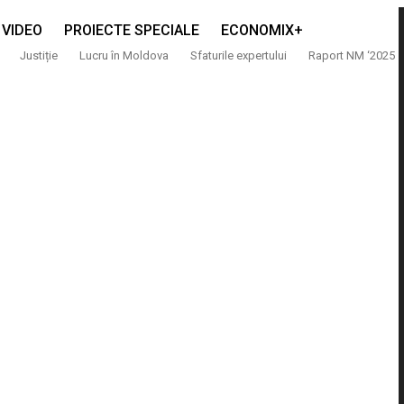
VIDEO
PROIECTE SPECIALE
ECONOMIX+
Justiție
Lucru în Moldova
Sfaturile expertului
Raport NM ‘2025