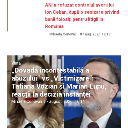
ANI a refuzat controlul averii lui
Ion Ceban, după o sesizare privind
banii folosiți pentru litigii în
România
Mihaela Conovali
-
07 aug. 2026
12:17
Viață
„Dovadă incontestabilă a
abuzului” vs „Victimizare”:
Tatiana Vozian și Marian Lupu,
reacții la decizia instanței
Mihaela Conovali
|
7 august, 2026
16:14