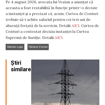
Pe 4 august 2026, avocata lui Vozian a anunțat că
aceasta a fost restabilită în funcție printr-o decizie
a instanței și a precizat că, acum, Curtea de Conturi
trebuie să-i achite salariul pentru cei trei ani de
AICI
absență forțată de la serviciu. Detalii
. Curtea de
Conturi a contestat decizia instanței la Curtea
AICI
Supremă de Justiție. Detalii
.
,
Marian Lupu
Tatiana Vozian
Știri
similare