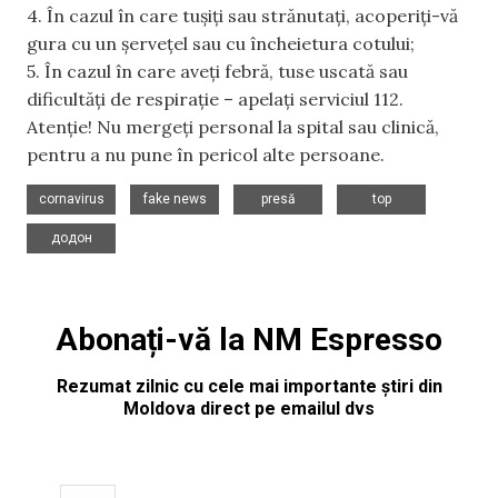
4. În cazul în care tușiți sau strănutați, acoperiți-vă
gura cu un șervețel sau cu încheietura cotului;
5. În cazul în care aveți febră, tuse uscată sau
dificultăți de respirație – apelați serviciul 112.
Atenție! Nu mergeți personal la spital sau clinică,
pentru a nu pune în pericol alte persoane.
,
,
,
,
cornavirus
fake news
presă
top
додон
Abonați-vă la NM Espresso
Rezumat zilnic cu cele mai importante știri din
Moldova direct pe emailul dvs