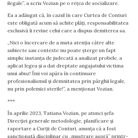
ilegale”, a scris Vozian pe o rețea de socializare.
Ea a adăugat că, în cazul în care Curtea de Conturi
este obligată acum să achite plăți, responsabilitatea
exclusivă îi revine celui care a dispus demiterea sa.
„Nici o încercare de a muta atenția către alte
subiecte sau contexte nu poate șterge un fapt
simplu: instanța de judecată a analizat probele, a
aplicat legea și a dat dreptate angajatului victima
unui abuz! Îmi voi apăra în continuare
profesionalismul și demnitatea prin pârghii legale,
nu prin polemici sterile!”, a menționat Vozian.
***
În aprilie 2023, Tatiana Vozian, pe atunci șefa
Direcției generale metodologie, planificare și
raportare a Curții de Conturi, anunța că a fost
sancționată disciplinar cu „mustrare aspră” printr-