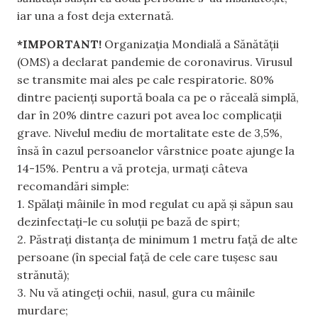
iar una a fost deja externată.
*IMPORTANT!
Organizația Mondială a Sănătății
(OMS) a declarat pandemie de coronavirus. Virusul
se transmite mai ales pe cale respiratorie. 80%
dintre pacienți suportă boala ca pe o răceală simplă,
dar în 20% dintre cazuri pot avea loc complicații
grave. Nivelul mediu de mortalitate este de 3,5%,
însă în cazul persoanelor vârstnice poate ajunge la
14-15%. Pentru a vă proteja, urmați câteva
recomandări simple:
1. Spălați mâinile în mod regulat cu apă și săpun sau
dezinfectați-le cu soluții pe bază de spirt;
2. Păstrați distanța de minimum 1 metru față de alte
persoane (în special față de cele care tușesc sau
strănută);
3. Nu vă atingeți ochii, nasul, gura cu mâinile
murdare;