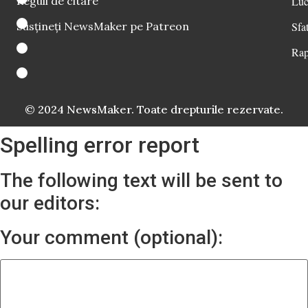
Reguli de citare
Luc
Susțineți NewsMaker pe Patreon
Sfat
Rap
© 2024 NewsMaker. Toate drepturile rezervate.
Spelling error report
The following text will be sent to
our editors:
Your comment (optional):