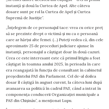
instanță și două la Curtea de Apel. Alte câteva
dosare sunt pe rol la Curtea de Apel și Curtea
Supremă de Justiție”.
„Înțelegem de ce personajul tace: vrea cu orice preț
să se prezinte drept o victimă și nu ca o persoană
care ar hărțui alte femei. (…) Puteți vedea că, din cele
aproximativ 25 de proceduri judiciare ajunse în
instanță, personajul a câștigat doar în două cazuri.
Ceea ce este interesant este că primul litigiu a fost
câștigat în toamna anului 2025, în perioada în care
era reangajată în funcția de consultant în cabinetul
președintelui PAS din Parlament. Cel de-al doilea
dosar îl câștigă în august curent, la câteva luni după
avansarea sa politică în cadrul PAS, când a intrat în
componența conducerii Organizației municipale a
PAS din Chișinău”, a menționat Lupu.