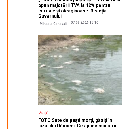
opun majorării TVA la 12% pentru
cereale și oleaginoase. Reacția
Guvernului
07.08.2026 13:16
Mihaela Conovali
Viață
FOTO Sute de pești morți, găsiți în
iazul din Dănceni. Ce spune ministrul