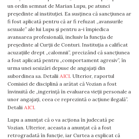
un ordin semnat de Marian Lupu, pe atunci
președinte al instituției. Ea susținea că sancțiunea ar
fi fost aplicată pentru că ar fi refuzat „avansurile
sexuale” ale lui Lupu și pentru a-i împiedica
avansarea profesională, inclusiv la funcția de
președinte al Curții de Conturi. Instituția a calificat
acuzațiile drept „calomnii”, precizând că sancțiunea
a fost aplicată pentru „comportament agresiv”, în
urma unei sesizări depuse de angajați din
AICI
subordinea sa. Detalii
. Ulterior, raportul
Comisiei de disciplină a arătat că Vozian a fost
învinuită de „ingerință în evaluarea vieții personale a
unor angajați, ceea ce reprezintă o acțiune ilegală”.
AICI
Detalii
.
Lupu a anunțat că o va acționa în judecată pe
Vozian. Ulterior, aceasta a anunțat că a fost
retrogradată în funcție, iar Curtea a explicat că