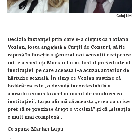
Colaj NM
Decizia instanței prin care s-a dispus ca Tatiana
Vozian, fosta angajată a Curții de Conturi, să fie
repusă în funcție a generat noi acuzații reciproce
între aceasta și Marian Lupu, fostul președinte al
instituției, pe care aceasta l-a acuzat anterior de
hărțuire sexuală. În timp ce Vozian susține că
hotărârea este „o dovadă incontestabilă a
abuzului comis la acel moment de conducerea
instituției”, Lupu afirmă că aceasta „vrea cu orice
preț să se prezinte drept o victimă” și că „situația
e mult mai complexă”.
Ce spune Marian Lupu