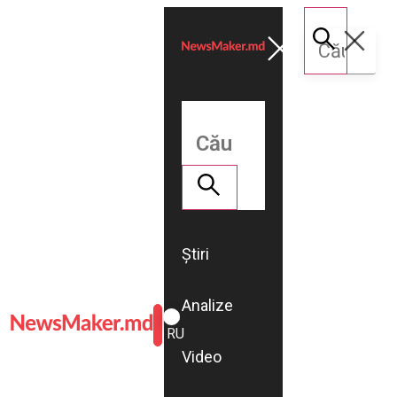
Știri
Analize
ROMÂNĂ
RU
Video