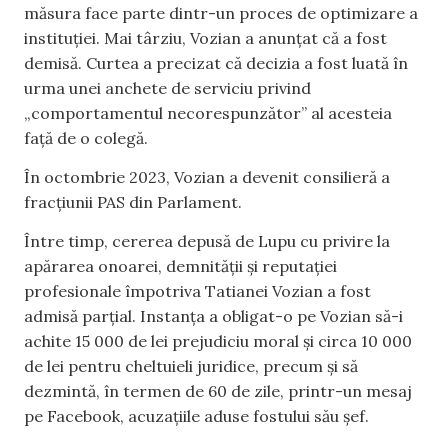
măsura face parte dintr-un proces de optimizare a
instituției. Mai târziu, Vozian a anunțat că a fost
demisă. Curtea a precizat că decizia a fost luată în
urma unei anchete de serviciu privind
„comportamentul necorespunzător” al acesteia
față de o colegă.
În octombrie 2023, Vozian a devenit consilieră a
fracțiunii PAS din Parlament.
Între timp, cererea depusă de Lupu cu privire la
apărarea onoarei, demnității și reputației
profesionale împotriva Tatianei Vozian a fost
admisă parțial. Instanța a obligat-o pe Vozian să-i
achite 15 000 de lei prejudiciu moral și circa 10 000
de lei pentru cheltuieli juridice, precum și să
dezmintă, în termen de 60 de zile, printr-un mesaj
pe Facebook, acuzațiile aduse fostului său șef.