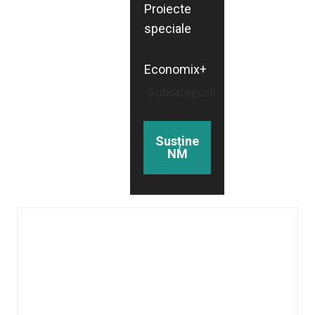
Proiecte
speciale
Economix+
Subcategorii
Susține
NM