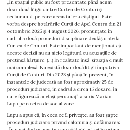
„În spațiul public au fost prezentate până acum
doar două litigii dintre Curtea de Conturi și
reclamantă, pe care aceasta le-a câștigat. Este
vorba despre hotărârile Curții de Apel Centru din 21
octombrie 2025 și 4 august 2026, pronunțate în
cadrul a două proceduri disciplinare desfășurate la
Curtea de Conturi. Este important de menționat că
aceste decizii nu au nicio legătură cu acuzațiile de
pretinsă hărțuire. (…) În realitate însă, situația e mult
mai complexă. Nu există doar două litigii împotriva
Curții de Conturi. Din 2023 și până în prezent, în
instanțele de judecată au fost aproximativ 25 de
proceduri judiciare, în cadrul a circa 15 dosare, în
care figurează același personaj”, a scris Marian
Lupu pe o rețea de socializare.
Lupu a spus că, în ceea ce îl privește, au fost șapte
proceduri judiciare privind calomnia și defăimarea:
„În cinci dintre acestea am câștigat – trei în prima