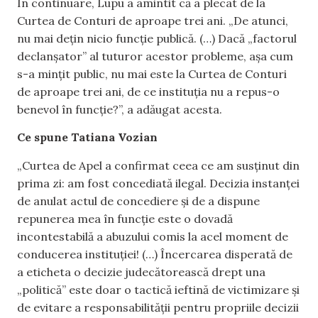
În continuare, Lupu a amintit că a plecat de la
Curtea de Conturi de aproape trei ani. „De atunci,
nu mai dețin nicio funcție publică. (…) Dacă „factorul
declanșator” al tuturor acestor probleme, așa cum
s-a mințit public, nu mai este la Curtea de Conturi
de aproape trei ani, de ce instituția nu a repus-o
benevol în funcție?”, a adăugat acesta.
Ce spune Tatiana Vozian
„Curtea de Apel a confirmat ceea ce am susținut din
prima zi: am fost concediată ilegal. Decizia instanței
de anulat actul de concediere și de a dispune
repunerea mea în funcție este o dovadă
incontestabilă a abuzului comis la acel moment de
conducerea instituției! (…) Încercarea disperată de
a eticheta o decizie judecătorească drept una
„politică” este doar o tactică ieftină de victimizare și
de evitare a responsabilității pentru propriile decizii