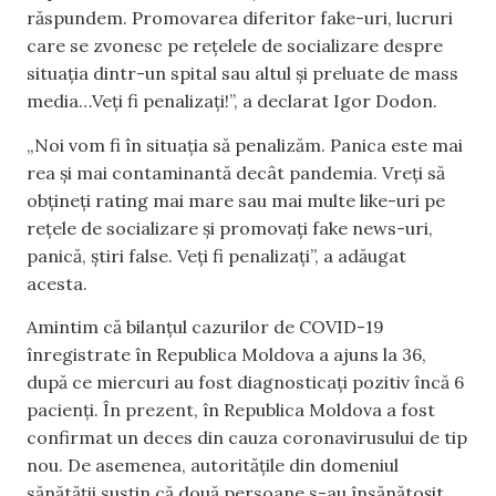
răspundem. Promovarea diferitor fake-uri, lucruri
care se zvonesc pe rețelele de socializare despre
situația dintr-un spital sau altul și preluate de mass
media…Veți fi penalizați!”, a declarat Igor Dodon.
„Noi vom fi în situația să penalizăm. Panica este mai
rea și mai contaminantă decât pandemia. Vreți să
obțineți rating mai mare sau mai multe like-uri pe
rețele de socializare și promovați fake news-uri,
panică, știri false. Veți fi penalizați”, a adăugat
acesta.
Amintim că bilanțul cazurilor de COVID-19
înregistrate în Republica Moldova a ajuns la 36,
după ce miercuri au fost diagnosticați pozitiv încă 6
pacienți. În prezent, în Republica Moldova a fost
confirmat un deces din cauza coronavirusului de tip
nou. De asemenea, autoritățile din domeniul
sănătății susțin că două persoane s-au însănătoșit,