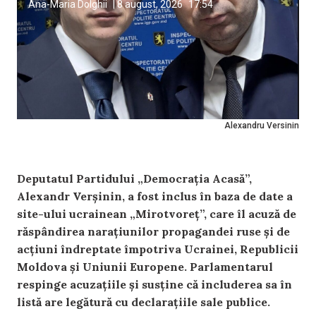
Ana-Maria Dolghii
|
8 august, 2026
17:54
Alexandru Versinin
Deputatul Partidului „Democrația Acasă”,
Alexandr Verșinin, a fost inclus în baza de date a
site-ului ucrainean „Mirotvoreț”, care îl acuză de
răspândirea narațiunilor propagandei ruse și de
acțiuni îndreptate împotriva Ucrainei, Republicii
Moldova și Uniunii Europene. Parlamentarul
respinge acuzațiile și susține că includerea sa în
listă are legătură cu declarațiile sale publice.