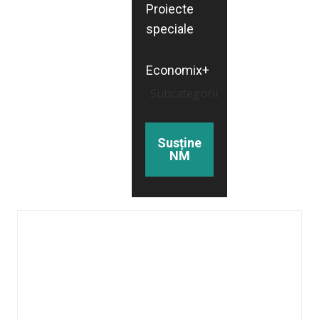
Proiecte
speciale
Economix+
Subcategorii
Susține
NM