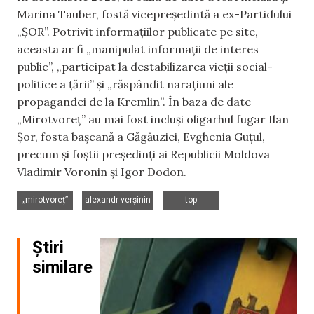
Marina Tauber, fostă vicepreședintă a ex-Partidului
„ȘOR”. Potrivit informațiilor publicate pe site,
aceasta ar fi „manipulat informații de interes
public”, „participat la destabilizarea vieții social-
politice a țării” și „răspândit narațiuni ale
propagandei de la Kremlin”. În baza de date
„Mirotvoreț” au mai fost incluși oligarhul fugar Ilan
Șor, fosta bașcană a Găgăuziei, Evghenia Guțul,
precum și foștii președinți ai Republicii Moldova
Vladimir Voronin și Igor Dodon.
,
,
„mirotvoreț”
alexandr verșinin
top
Știri
similare