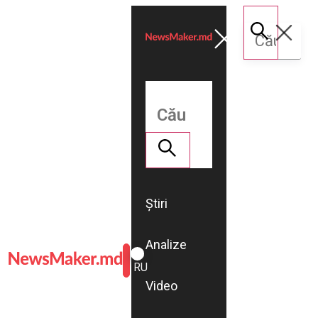
Știri
Analize
ROMÂNĂ
RU
Video