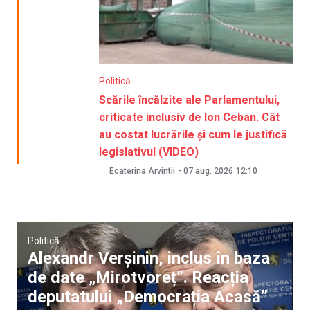
Politică
Scările încălzite ale Parlamentului,
criticate inclusiv de Ion Ceban. Cât
au costat lucrările și cum le justifică
legislativul (VIDEO)
Ecaterina Arvintii
-
07 aug. 2026
12:10
Politică
Alexandr Verșinin, inclus în baza
de date „Mirotvoreț”. Reacția
deputatului „Democrația Acasă”