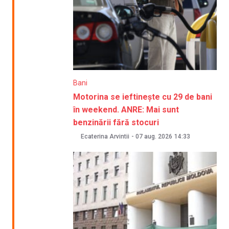
Bani
Motorina se ieftinește cu 29 de bani
în weekend. ANRE: Mai sunt
benzinării fără stocuri
Ecaterina Arvintii
-
07 aug. 2026
14:33