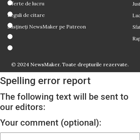
Oferte de lucru
Just
Reguli de citare
Luc
Susțineți NewsMaker pe Patreon
Sfat
Rap
© 2024 NewsMaker. Toate drepturile rezervate.
Spelling error report
The following text will be sent to
our editors:
Your comment (optional):