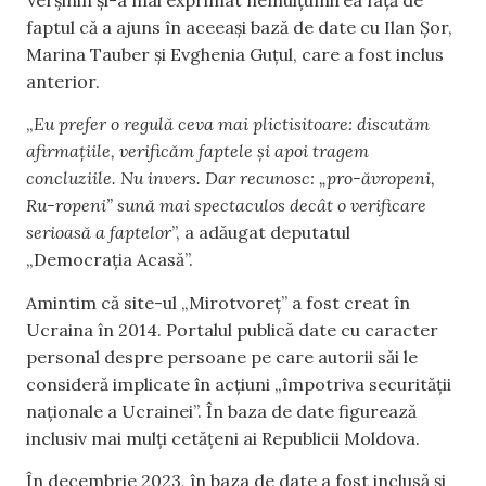
faptul că a ajuns în aceeași bază de date cu Ilan Șor,
Marina Tauber și Evghenia Guțul, care a fost inclus
anterior.
„
Eu prefer o regulă ceva mai plictisitoare: discutăm
afirmațiile, verificăm faptele și apoi tragem
concluziile. Nu invers. Dar recunosc: „pro-ăvropeni,
Ru-ropeni” sună mai spectaculos decât o verificare
serioasă a faptelor
”, a adăugat deputatul
„Democrația Acasă”.
Amintim că site-ul „Mirotvoreț” a fost creat în
Ucraina în 2014. Portalul publică date cu caracter
personal despre persoane pe care autorii săi le
consideră implicate în acțiuni „împotriva securității
naționale a Ucrainei”. În baza de date figurează
inclusiv mai mulți cetățeni ai Republicii Moldova.
În decembrie 2023, în baza de date a fost inclusă și