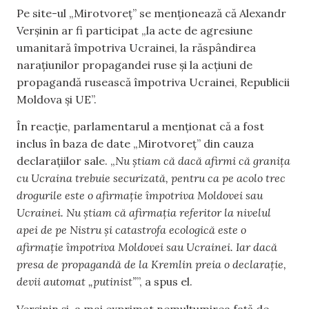
Pe site-ul „Mirotvoreț” se menționează că Alexandr
Verșinin ar fi participat „la acte de agresiune
umanitară împotriva Ucrainei, la răspândirea
narațiunilor propagandei ruse și la acțiuni de
propagandă rusească împotriva Ucrainei, Republicii
Moldova și UE”.
În reacție, parlamentarul a menționat că a fost
inclus în baza de date „Mirotvoreț” din cauza
declarațiilor sale. „
Nu știam că dacă afirmi că granița
cu Ucraina trebuie securizată, pentru ca pe acolo trec
drogurile este o afirmație împotriva Moldovei sau
Ucrainei. Nu știam că afirmația referitor la nivelul
apei de pe Nistru și catastrofa ecologică este o
afirmație împotriva Moldovei sau Ucrainei. Iar dacă
presa de propagandă de la Kremlin preia o declarație,
devii automat „putinist”
”, a spus el.
Verșinin și-a mai exprimat nemulțumirea față de