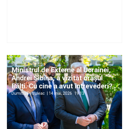
Politică
Ministrul de Externe al Ucrainei,
Andrei Sibiha, a vizitat orașul
Bălți. Cu cine a avut întrevederi?
Dumitru Petruleac
|
14 mai, 2026
19:13