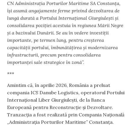
CN Administrația Porturilor Maritime SA Constanța,
își asumă angajamente ferme privind dezvoltarea de
lungă durată a Portului Internațional Giurgiulești și
consolidarea poziției acestuia în regiunea Mării Negre
și a bazinului Dunării. Se au în vedere investiții
importante, pe termen lung, pentru creșterea
capacității portului, îmbunătățirea și modernizarea
infrastructurii, precum pentru consolidarea
importanței sale strategice în zonă
”.
***
Amintim că, în aprilie 2026, România a preluat
compania ICS Danube Logistics, operatorul Portului
Internațional Liber Giurgiulești, de la Banca
Europeană pentru Reconstrucție și Dezvoltare.
Tranzacția a fost realizată prin Compania Națională
„Administrația Porturilor Maritime” Constanța.