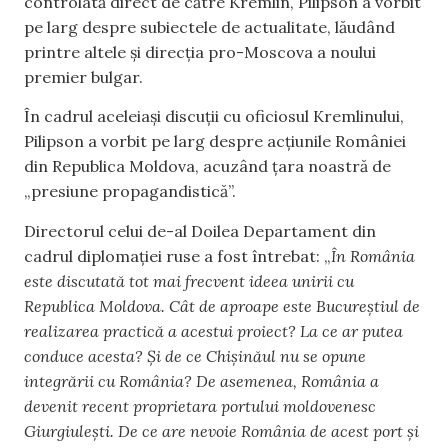
controlată direct de către Kremlin, Pilipson a vorbit
pe larg despre subiectele de actualitate, lăudând
printre altele și direcția pro-Moscova a noului
premier bulgar.
În cadrul aceleiași discuții cu oficiosul Kremlinului,
Pilipson a vorbit pe larg despre acțiunile României
din Republica Moldova, acuzând țara noastră de
„presiune propagandistică”.
Directorul celui de-al Doilea Departament din
cadrul diplomației ruse a fost întrebat: „
În România
este discutată tot mai frecvent ideea unirii cu
Republica Moldova. Cât de aproape este Bucureștiul de
realizarea practică a acestui proiect? La ce ar putea
conduce acesta? Și de ce Chișinăul nu se opune
integrării cu România? De asemenea, România a
devenit recent proprietara portului moldovenesc
Giurgiulești. De ce are nevoie România de acest port și