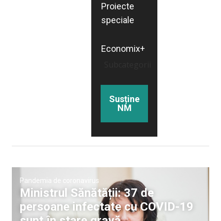
Proiecte
speciale
Economix+
Subcategorii
Susține
NM
Pandemia de coronavirus
Ministrul Sănătății: 37 de
persoane infectate cu COVID-19
sunt în stare gravă