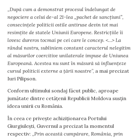
„
După cum a demonstrat procesul îndelungat de
negociere a celui de-al 21-lea „pachet de sancțiuni”,
consecințele politicii ostile antiruse devin tot mai
resimțite de statele Uniunii Europene. Restricțiile îi
lovesc dureros tocmai pe cei care le concep. <…> La
rândul nostru, subliniem constant caracterul nelegitim
al măsurilor coercitive unilaterale impuse de Uniunea
Europeană. Acestea nu sunt în măsură să influențeze
cursul politicii externe a țării noastre
”, a mai precizat
Iuri Pilipson.
Conform ultimului sondaj făcut public, aproape
jumătate dintre cetățenii Republicii Moldova susțin
ideea unirii cu România.
În ceea ce privește achiziționarea Portului
Giurgiulești, Guvernul a precizat la momentul
respectiv: „
Prin această cumpărare, România, prin