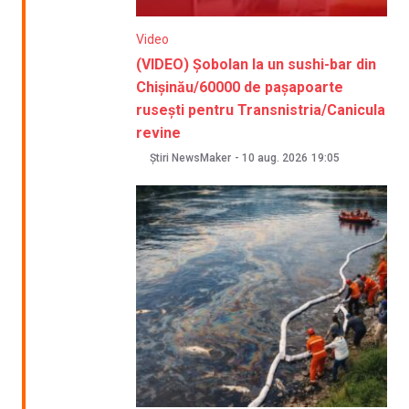
Video
(VIDEO) Șobolan la un sushi-bar din
Chișinău/60000 de pașapoarte
rusești pentru Transnistria/Canicula
revine
Știri NewsMaker
-
10 aug. 2026
19:05