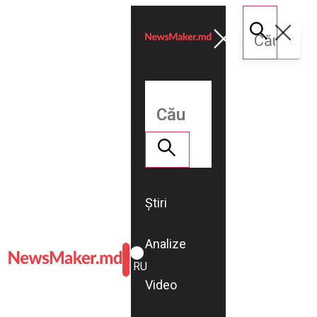
Știri
Analize
ROMÂNĂ
RU
Video