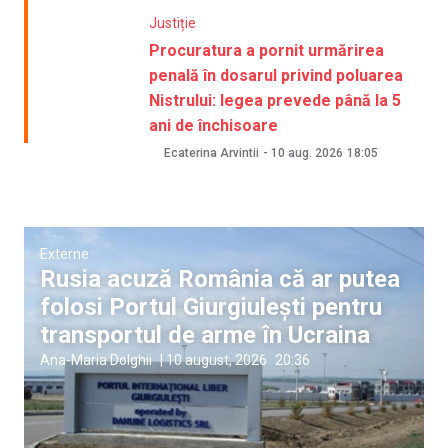
Justiție
Procuratura a pornit urmărirea
penală în dosarul privind poluarea
Nistrului: legea prevede până la 5
ani de închisoare
Ecaterina Arvintii
-
10 aug. 2026
18:05
Externe
Rusia acuză România că ar putea
folosi Portul Giurgiulești pentru
transportul de arme în Ucraina
Ana-Maria Dolghii
|
10 august, 2026
20:36