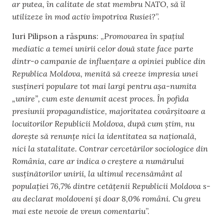
ar putea, în calitate de stat membru NATO, să îl
utilizeze în mod activ împotriva Rusiei?
”.
Iuri Pilipson a răspuns: „
Promovarea în spațiul
mediatic a temei unirii celor două state face parte
dintr-o campanie de influențare a opiniei publice din
Republica Moldova, menită să creeze impresia unei
susțineri populare tot mai largi pentru așa-numita
„unire”, cum este denumit acest proces. În pofida
presiunii propagandistice, majoritatea covârșitoare a
locuitorilor Republicii Moldova, după cum știm, nu
dorește să renunțe nici la identitatea sa națională,
nici la statalitate. Contrar cercetărilor sociologice din
România, care ar indica o creștere a numărului
susținătorilor unirii, la ultimul recensământ al
populației 76,7% dintre cetățenii Republicii Moldova s-
au declarat moldoveni și doar 8,0% români. Cu greu
mai este nevoie de vreun comentariu
”.