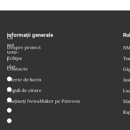
Informații generale
Ru
Cu
noi
Despre proiect
NM 
totu-
Echipa
Tra
i
clar
Contacte
Găg
Oferte de lucru
Just
Reguli de citare
Luc
Susțineți NewsMaker pe Patreon
Sfat
Rap