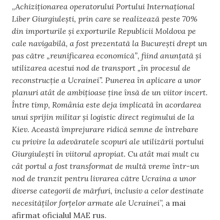
„
Achiziționarea operatorului Portului Internațional
Liber Giurgiulești, prin care se realizează peste 70%
din importurile și exporturile Republicii Moldova pe
cale navigabilă, a fost prezentată la București drept un
pas către „reunificarea economică”, fiind anunțată și
utilizarea acestui nod de transport „în procesul de
reconstrucție a Ucrainei”. Punerea în aplicare a unor
planuri atât de ambițioase ține însă de un viitor incert.
Între timp, România este deja implicată în acordarea
unui sprijin militar și logistic direct regimului de la
Kiev. Această împrejurare ridică semne de întrebare
cu privire la adevăratele scopuri ale utilizării portului
Giurgiulești în viitorul apropiat. Cu atât mai mult cu
cât portul a fost transformat de multă vreme într-un
nod de tranzit pentru livrarea către Ucraina a unor
diverse categorii de mărfuri, inclusiv a celor destinate
necesităților forțelor armate ale Ucrainei
”, a mai
afirmat oficialul MAE rus.