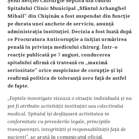
Șeful Secției Chirurgie Septică din cadrul
Spitalului Clinic Municipal „Sfântul Arhanghel
Mihail” din Chișinău a fost suspendat din funcție
pe durata unei anchete de serviciu, anunță
administrația instituției. Decizia a fost luată după
ce Procuratura Anticorupție a inițiat urmărirea
penală în privința medicului chirurg. Într-o
reacție publicată pe 7 august, conducerea
spitalului afirmă că tratează cu „maximă
seriozitate” orice suspiciune de corupție și își
reafirmă politica de toleranță zero față de astfel
de fapte.
„Faptele investigate vizează o situație individuală și nu
pot fi atribuite activității instituției sau colectivului
medical. Spitalul își desfășoară activitatea in
conformitate cu prevederile legale, principiile
transparenței, integrității și responsabilității față de
pacienți”
, se arată în comunicatul oficial.