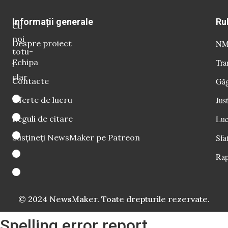
Informații generale
Ru
Cu
noi
Despre proiect
NM 
totu-
Echipa
Tra
i
clar
Contacte
Găg
Oferte de lucru
Just
Reguli de citare
Luc
Susțineți NewsMaker pe Patreon
Sfat
Rap
© 2024 NewsMaker. Toate drepturile rezervate.
Spelling error report