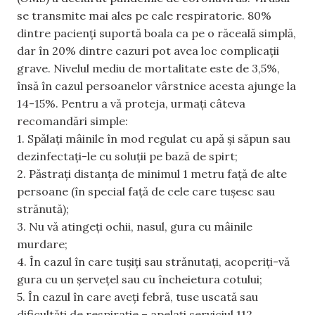
se transmite mai ales pe cale respiratorie. 80%
dintre pacienți suportă boala ca pe o răceală simplă,
dar în 20% dintre cazuri pot avea loc complicații
grave. Nivelul mediu de mortalitate este de 3,5%,
însă în cazul persoanelor vârstnice acesta ajunge la
14-15%. Pentru a vă proteja, urmați câteva
recomandări simple:
1. Spălați mâinile în mod regulat cu apă și săpun sau
dezinfectați-le cu soluții pe bază de spirt;
2. Păstrați distanța de minimul 1 metru față de alte
persoane (în special față de cele care tușesc sau
strănută);
3. Nu vă atingeți ochii, nasul, gura cu mâinile
murdare;
4. În cazul în care tușiți sau strănutați, acoperiți-vă
gura cu un șervețel sau cu încheietura cotului;
5. În cazul în care aveți febră, tuse uscată sau
dificultăți de respirație – apelați serviciul 112.