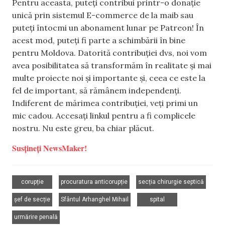
Pentru aceasta, puteți contribui printr-o donație
unică prin sistemul E-commerce de la maib sau
puteți întocmi un abonament lunar pe Patreon! În
acest mod, puteți fi parte a schimbării în bine
pentru Moldova. Datorită contribuției dvs, noi vom
avea posibilitatea să transformăm în realitate și mai
multe proiecte noi și importante și, ceea ce este la
fel de important, să rămânem independenți.
Indiferent de mărimea contribuției, veți primi un
mic cadou. Accesați linkul pentru a fi complicele
nostru. Nu este greu, ba chiar plăcut.
Susțineți NewsMaker!
,
,
,
corupție
procuratura anticorupție
secția chirurgie septică
,
,
,
șef de secție
Sfântul Arhanghel Mihail
spital
urmărire penală