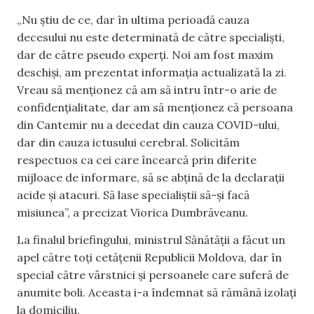
„Nu știu de ce, dar în ultima perioadă cauza
decesului nu este determinată de către specialiști,
dar de către pseudo experți. Noi am fost maxim
deschiși, am prezentat informația actualizată la zi.
Vreau să menționez că am să intru într-o arie de
confidențialitate, dar am să menționez că persoana
din Cantemir nu a decedat din cauza COVID-ului,
dar din cauza ictusului cerebral. Solicităm
respectuos ca cei care încearcă prin diferite
mijloace de informare, să se abțină de la declarații
acide și atacuri. Să lase specialiștii să-și facă
misiunea”, a precizat Viorica Dumbrăveanu.
La finalul briefingului, ministrul Sănătății a făcut un
apel către toți cetățenii Republicii Moldova, dar în
special către vârstnici și persoanele care suferă de
anumite boli. Aceasta i-a îndemnat să rămână izolați
la domiciliu.