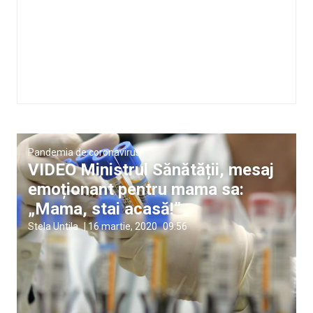
Pandemia de coronavirus
VIDEO Ministrul Sănătății, mesaj
emoționant pentru mama sa:
„Mama, stai acasă!”
Stela Untila
|
16 martie, 2020
09:56