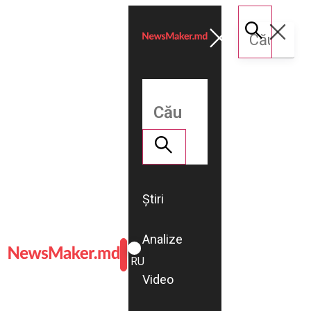
Știri
Analize
ROMÂNĂ
RU
Video