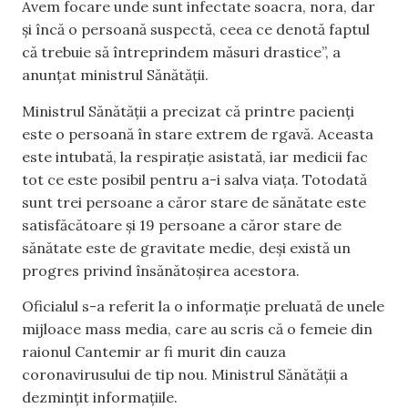
Avem focare unde sunt infectate soacra, nora, dar
și încă o persoană suspectă, ceea ce denotă faptul
că trebuie să întreprindem măsuri drastice”, a
anunțat ministrul Sănătății.
Ministrul Sănătății a precizat că printre pacienți
este o persoană în stare extrem de rgavă. Aceasta
este intubată, la respirație asistată, iar medicii fac
tot ce este posibil pentru a-i salva viața. Totodată
sunt trei persoane a căror stare de sănătate este
satisfăcătoare și 19 persoane a căror stare de
sănătate este de gravitate medie, deși există un
progres privind însănătoșirea acestora.
Oficialul s-a referit la o informație preluată de unele
mijloace mass media, care au scris că o femeie din
raionul Cantemir ar fi murit din cauza
coronavirusului de tip nou. Ministrul Sănătății a
dezmințit informațiile.