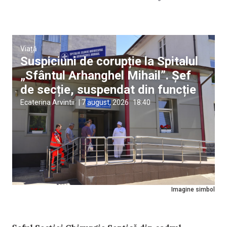
Viață
Suspiciuni de corupție la Spitalul
„Sfântul Arhanghel Mihail”. Șef
de secție, suspendat din funcție
Ecaterina Arvintii
|
7 august, 2026
18:40
Imagine simbol