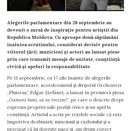
Alegerile parlamentare din 28 septembrie au
devenit o sursă de inspirație pentru artiștii din
Republica Moldova. Cu aproape două săptămâni
înaintea scrutinului, considerat decisiv pentru
viitorul țării, muzicieni și actori au lansat piese
prin care transmit mesaje de unitate, conștiință
civică și apeluri la responsabilitate.
Pe 11 septembrie, cu 17 zile înainte de alegerile
parlamentare, acordeonistul și dirijorul Orchestrei
„Fluieraș”, Edgar Ștefăneț, a lansat în premieră piesa
„Oameni buni, să ne trezim!”
, pe care o descrie drept
expresia propriei sale poziții civice și un apel la
conștiință. Artistul a scris pe rețelele sociale că este
împotriva dezbinării, minciunii și războiului și a
precizat că își dorește pace și „un drum corect