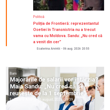
Politică
Poliția de Frontieră: reprezentantul
Osetiei în Transnistria nu a trecut
vama cu Moldova. Sandu: „Nu cred că
a venit din cer”
Ecaterina Arvintii
-
06 aug. 2026
20:55
Bani
Majorările de salarii vor întârzia?
Maia Sandu: „Nu cred că se
reușește de la 1 septembrie”
Ecaterina Arvintii
|
6 august, 2026
21:39