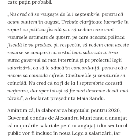
este puțin probabil.
„Nu cred că se reușește de la 1 septembrie, pentru că
acum suntem în august. Trebuie clarificate lucrurile în
raport cu politica fiscală și o să vedem care sunt
resursele estimate de guvern pe care această politică
fiscală le va produce și, respectiv, să vedem cum aceste
resurse se compară cu costul legii salarizării. S-ar
putea guvernul să mai intervină și pe proiectul legii
salarizării, ca să le aducă în concordanță, pentru că e
nevoie să coincidă cifrele. Cheltuielile și veniturile să
coincidă. Nu cred că va fi de la 1 septembrie această
majorare, dar sper totuși să fie mai devreme decât mai
târziu”,
a declarat președinta Maia Sandu.
Amintim că, la elaborarea bugetului pentru 2026,
Guvernul condus de Alexandru Munteanu a anunțat
că majorările salariale pentru angajații din sectorul
public vor fi incluse în noua Lege a salarizării, iar