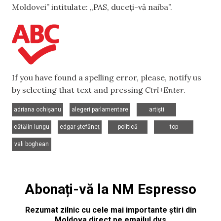
Moldovei” intitulate: „PAS, duceți-vă naiba”.
If you have found a spelling error, please, notify us
by selecting that text and pressing
Ctrl+Enter
.
,
,
,
adriana ochișanu
alegeri parlamentare
artiști
,
,
,
,
cătălin lungu
edgar ștefăneț
politică
top
vali boghean
Abonați-vă la NM Espresso
Rezumat zilnic cu cele mai importante știri din
Moldova direct pe emailul dvs