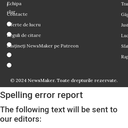
Echipa
Tra
i
clar
Contacte
Găg
Oferte de lucru
Just
Reguli de citare
Luc
Susțineți NewsMaker pe Patreon
Sfat
Rap
© 2024 NewsMaker. Toate drepturile rezervate.
Spelling error report
The following text will be sent to
our editors: