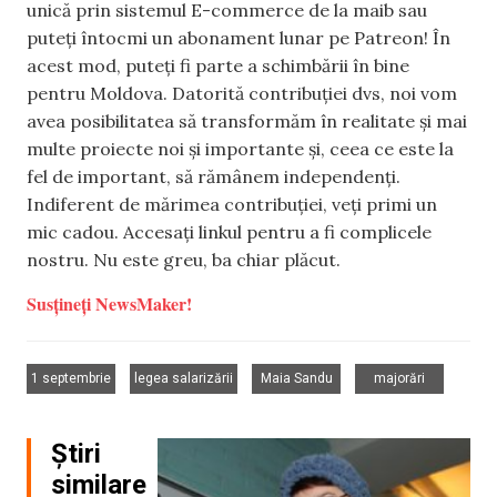
unică prin sistemul E-commerce de la maib sau
puteți întocmi un abonament lunar pe Patreon! În
acest mod, puteți fi parte a schimbării în bine
pentru Moldova. Datorită contribuției dvs, noi vom
avea posibilitatea să transformăm în realitate și mai
multe proiecte noi și importante și, ceea ce este la
fel de important, să rămânem independenți.
Indiferent de mărimea contribuției, veți primi un
mic cadou. Accesați linkul pentru a fi complicele
nostru. Nu este greu, ba chiar plăcut.
Susțineți NewsMaker!
,
,
,
1 septembrie
legea salarizării
Maia Sandu
majorări
Știri
similare