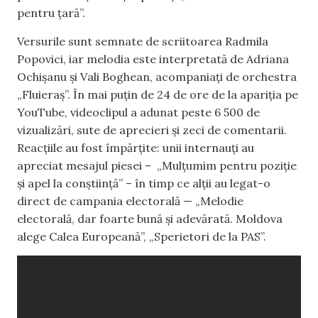
pentru țară”.
Versurile sunt semnate de scriitoarea Radmila
Popovici, iar melodia este interpretată de Adriana
Ochișanu și Vali Boghean, acompaniați de orchestra
„Fluieraș”. În mai puțin de 24 de ore de la apariția pe
YouTube, videoclipul a adunat peste 6 500 de
vizualizări, sute de aprecieri și zeci de comentarii.
Reacțiile au fost împărțite: unii internauți au
apreciat mesajul piesei – „Mulțumim pentru poziție
și apel la conștiință” – în timp ce alții au legat-o
direct de campania electorală — „Melodie
electorală, dar foarte bună și adevărată. Moldova
alege Calea Europeană”, „Sperietori de la PAS”.