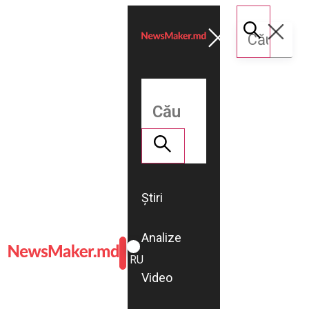
Știri
Analize
ROMÂNĂ
RU
Video