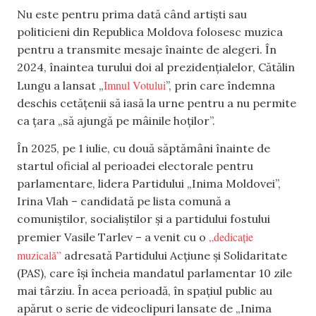
Nu este pentru prima dată când artiști sau
politicieni din Republica Moldova folosesc muzica
pentru a transmite mesaje înainte de alegeri. În
2024, înaintea turului doi al prezidențialelor, Cătălin
Imnul Votului
Lungu a lansat „
”, prin care îndemna
deschis cetățenii să iasă la urne pentru a nu permite
ca țara „să ajungă pe mâinile hoților”.
În 2025, pe 1 iulie, cu două săptămâni înainte de
startul oficial al perioadei electorale pentru
parlamentare, lidera Partidului „Inima Moldovei”,
Irina Vlah – candidată pe lista comună a
comuniștilor, socialiștilor și a partidului fostului
„dedicație
premier Vasile Tarlev – a venit cu o
muzicală”
adresată Partidului Acțiune și Solidaritate
(PAS), care își încheia mandatul parlamentar 10 zile
mai târziu. În acea perioadă, în spațiul public au
apărut o serie de videoclipuri lansate de „Inima