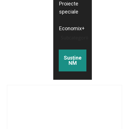
Proiecte
speciale
Economix+
Subcategorii
Susține
NM