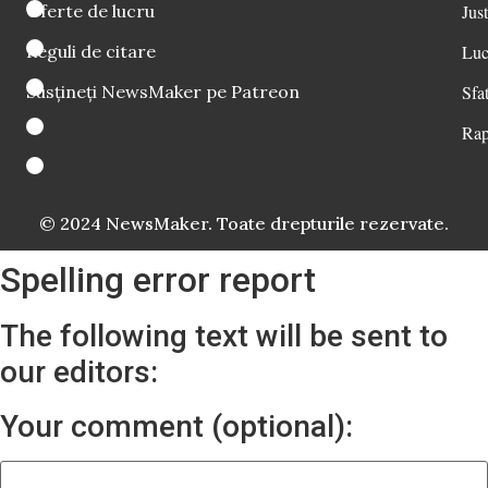
Oferte de lucru
Just
Reguli de citare
Luc
Susțineți NewsMaker pe Patreon
Sfat
Rap
© 2024 NewsMaker. Toate drepturile rezervate.
Spelling error report
The following text will be sent to
our editors:
Your comment (optional):