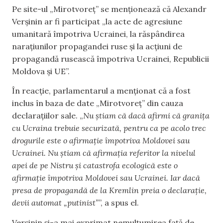
Pe site-ul „Mirotvoreț” se menționează că Alexandr
Verșinin ar fi participat „la acte de agresiune
umanitară împotriva Ucrainei, la răspândirea
narațiunilor propagandei ruse și la acțiuni de
propagandă rusească împotriva Ucrainei, Republicii
Moldova și UE”.
În reacție, parlamentarul a menționat că a fost
inclus în baza de date „Mirotvoreț” din cauza
declarațiilor sale. „
Nu știam că dacă afirmi că granița
cu Ucraina trebuie securizată, pentru ca pe acolo trec
drogurile este o afirmație împotriva Moldovei sau
Ucrainei. Nu știam că afirmația referitor la nivelul
apei de pe Nistru și catastrofa ecologică este o
afirmație împotriva Moldovei sau Ucrainei. Iar dacă
presa de propagandă de la Kremlin preia o declarație,
devii automat „putinist”
”, a spus el.
Verșinin și-a mai exprimat nemulțumirea față de