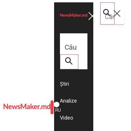
Știri
Analize
ROMÂNĂ
RU
Video