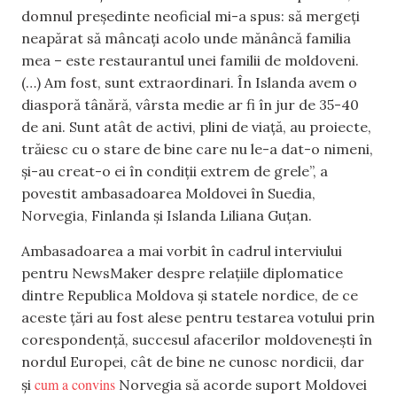
domnul președinte neoficial mi-a spus: să mergeți
neapărat să mâncați acolo unde mănâncă familia
mea – este restaurantul unei familii de moldoveni.
(…) Am fost, sunt extraordinari. În Islanda avem o
diasporă tânără, vârsta medie ar fi în jur de 35-40
de ani. Sunt atât de activi, plini de viață, au proiecte,
trăiesc cu o stare de bine care nu le-a dat-o nimeni,
și-au creat-o ei în condiții extrem de grele”, a
povestit ambasadoarea Moldovei în Suedia,
Norvegia, Finlanda și Islanda Liliana Guțan.
Ambasadoarea a mai vorbit în cadrul interviului
pentru NewsMaker despre relațiile diplomatice
dintre Republica Moldova și statele nordice, de ce
aceste țări au fost alese pentru testarea votului prin
corespondență, succesul afacerilor moldovenești în
nordul Europei, cât de bine ne cunosc nordicii, dar
cum a convins
și
Norvegia să acorde suport Moldovei