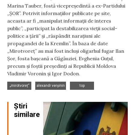
Marina Tauber, fostă vicepreședintă a ex-Partidului
„ȘOR”. Potrivit informațiilor publicate pe site,
aceasta ar fi „manipulat informații de interes
public”, „participat la destabilizarea vieții social-
politice a țării” și „răspândit narațiuni ale
propagandei de la Kremlin”. În baza de date
„Mirotvoreț” au mai fost incluși oligarhul fugar Ilan
Șor, fosta bașcană a Găgăuziei, Evghenia Guțul,
precum și foștii președinți ai Republicii Moldova
Vladimir Voronin și Igor Dodon.
,
,
„mirotvoreț”
alexandr verșinin
top
Știri
similare