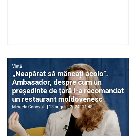
Viață
„Neapărat să mâncați acolo”.
Ambasador, despre cum un
președinte de țară i-a recomandat
un restaurant moldovenesc
Mihaela Conovali
|
13 august, 2024
11:48