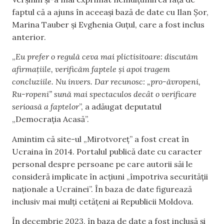
faptul că a ajuns în aceeași bază de date cu Ilan Șor,
Marina Tauber și Evghenia Guțul, care a fost inclus
anterior.
„
Eu prefer o regulă ceva mai plictisitoare: discutăm
afirmațiile, verificăm faptele și apoi tragem
concluziile. Nu invers. Dar recunosc: „pro-ăvropeni,
Ru-ropeni” sună mai spectaculos decât o verificare
serioasă a faptelor
”, a adăugat deputatul
„Democrația Acasă”.
Amintim că site-ul „Mirotvoreț” a fost creat în
Ucraina în 2014. Portalul publică date cu caracter
personal despre persoane pe care autorii săi le
consideră implicate în acțiuni „împotriva securității
naționale a Ucrainei”. În baza de date figurează
inclusiv mai mulți cetățeni ai Republicii Moldova.
În decembrie 2023, în baza de date a fost inclusă și