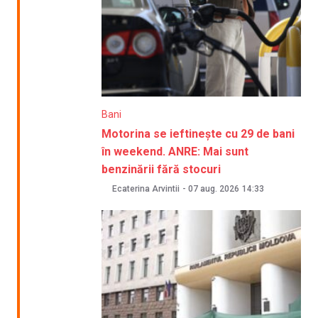
Bani
Motorina se ieftinește cu 29 de bani
în weekend. ANRE: Mai sunt
benzinării fără stocuri
Ecaterina Arvintii
-
07 aug. 2026
14:33