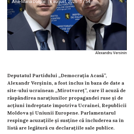
Ana-Maria Dolghii
|
8 august, 2026
17:54
Alexandru Versinin
Deputatul Partidului „Democrația Acasă”,
Alexandr Verșinin, a fost inclus în baza de date a
site-ului ucrainean „Mirotvoreț”, care îl acuză de
răspândirea narațiunilor propagandei ruse și de
acțiuni îndreptate împotriva Ucrainei, Republicii
Moldova și Uniunii Europene. Parlamentarul
respinge acuzațiile și susține că includerea sa în
listă are legătură cu declarațiile sale publice.