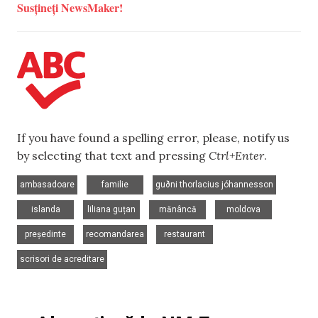
Susțineți NewsMaker!
If you have found a spelling error, please, notify us
by selecting that text and pressing
Ctrl+Enter
.
,
,
,
ambasadoare
familie
guðni thorlacius jóhannesson
,
,
,
,
islanda
liliana guțan
mănâncă
moldova
,
,
,
președinte
recomandarea
restaurant
scrisori de acreditare