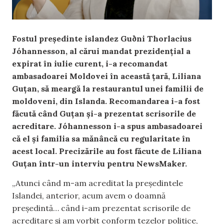
Fostul președinte islandez Guðni Thorlacius
Jóhannesson, al cărui mandat prezidențial a
expirat în iulie curent, i-a recomandat
ambasadoarei Moldovei în această țară, Liliana
Guțan, să meargă la restaurantul unei
familii de
moldoveni, din Islanda.
Recomandarea i-a fost
făcută când Guțan și-a prezentat scrisorile de
acreditare.
Jóhannesson i-a spus ambasadoarei
că el și familia sa mănâncă cu regularitate în
acest local. Precizările au fost făcute de Liliana
Guțan într-un interviu pentru NewsMaker.
„Atunci când m-am acreditat la președintele
Islandei, anterior, acum avem o doamnă
președintă… când i-am prezentat scrisorile de
acreditare și am vorbit conform tezelor politice,