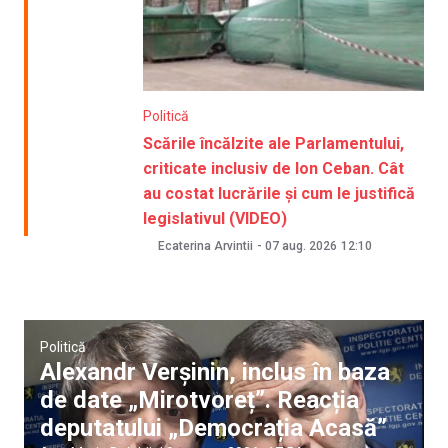
Politică
Scările încălzite ale Parlamentului,
criticate inclusiv de Ion Ceban. Cât
au costat lucrările și cum le justifică
legislativul (VIDEO)
Ecaterina Arvintii
-
07 aug. 2026
12:10
Politică
Alexandr Verșinin, inclus în baza
de date „Mirotvoreț”. Reacția
deputatului „Democrația Acasă”