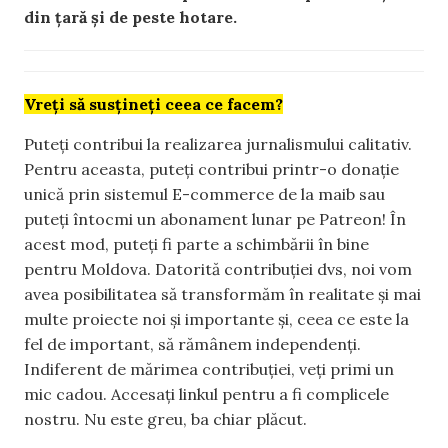
din țară și de peste hotare.
Vreți să susțineți ceea ce facem?
Puteți contribui la realizarea jurnalismului calitativ.
Pentru aceasta, puteți contribui printr-o donație
unică prin sistemul E-commerce de la maib sau
puteți întocmi un abonament lunar pe Patreon! În
acest mod, puteți fi parte a schimbării în bine
pentru Moldova. Datorită contribuției dvs, noi vom
avea posibilitatea să transformăm în realitate și mai
multe proiecte noi și importante și, ceea ce este la
fel de important, să rămânem independenți.
Indiferent de mărimea contribuției, veți primi un
mic cadou. Accesați linkul pentru a fi complicele
nostru. Nu este greu, ba chiar plăcut.