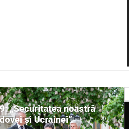
9: „Securitatea noastră
dovei și Ucrainei”