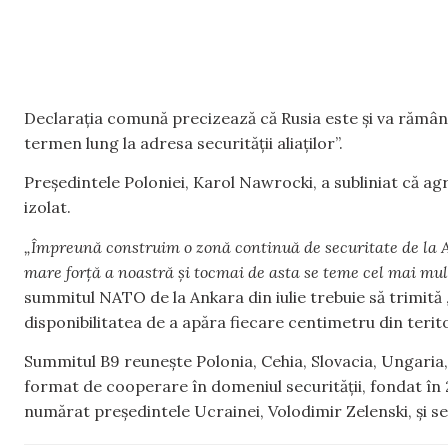
Declarația comună precizează că Rusia este și va rămân
termen lung la adresa securității aliaților”.
Președintele Poloniei, Karol Nawrocki, a subliniat că ag
izolat.
„Împreună construim o zonă continuă de securitate de la 
mare forță a noastră și tocmai de asta se teme cel mai mul
summitul NATO de la Ankara din iulie trebuie să trimită 
disponibilitatea de a apăra fiecare centimetru din teritori
Summitul B9 reunește Polonia, Cehia, Slovacia, Ungaria,
format de cooperare în domeniul securității, fondat în 2
numărat președintele Ucrainei, Volodimir Zelenski, și 