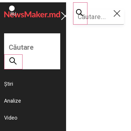
ROMÂNĂ
Susține
RU
NM
Știri
Analize
Video