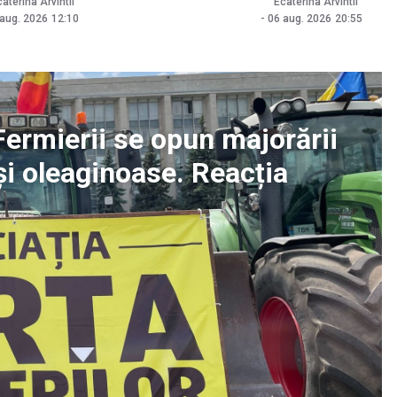
aterina Arvintii
Ecaterina Arvintii
 aug. 2026
12:10
-
06 aug. 2026
20:55
 Fermierii se opun majorării
și oleaginoase. Reacția