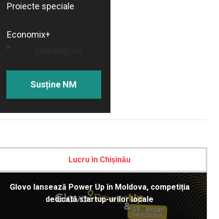
Proiecte speciale
Economix+
Subcategorii
Susține NM
Lucru în Chișinău
Glovo lansează Power Up în Moldova, competiția
dedicată startup-urilor locale