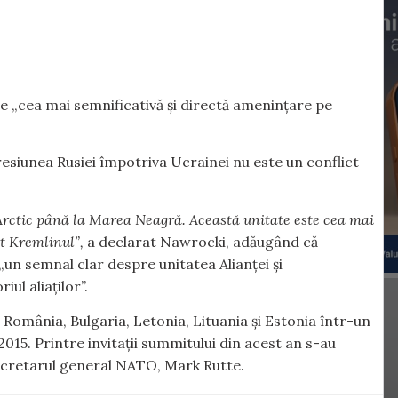
e „cea mai semnificativă și directă amenințare pe
resiunea Rusiei împotriva Ucrainei nu este un conflict
Arctic până la Marea Neagră. Această unitate este cea mai
t Kremlinul”,
a declarat Nawrocki, adăugând că
„un semnal clar despre unitatea Alianței și
ul aliaților”.
 România, Bulgaria, Letonia, Lituania și Estonia într-un
015. Printre invitații summitului din acest an s-au
secretarul general NATO, Mark Rutte.