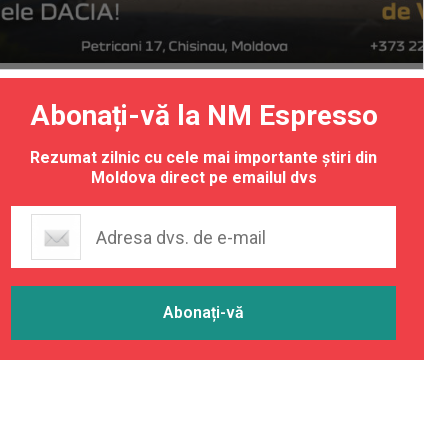
Abonați-vă la NM Espresso
Rezumat zilnic cu cele mai importante știri din
Moldova direct pe emailul dvs