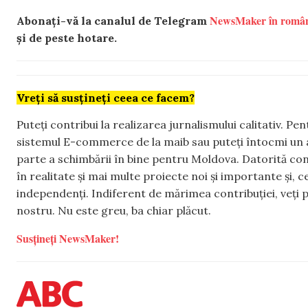
NewsMaker în româ
Abonați-vă la canalul de Telegram
și de peste hotare.
Vreți să susțineți ceea ce facem?
Puteți contribui la realizarea jurnalismului calitativ. Pe
sistemul E-commerce de la maib sau puteți întocmi un 
parte a schimbării în bine pentru Moldova. Datorită con
în realitate și mai multe proiecte noi și importante și,
independenți. Indiferent de mărimea contribuției, veți p
nostru. Nu este greu, ba chiar plăcut.
Susțineți NewsMaker!