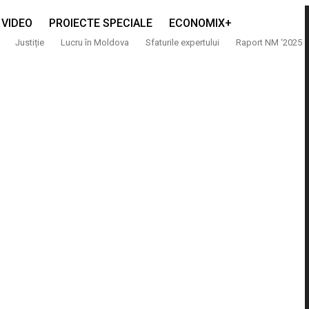
VIDEO
PROIECTE SPECIALE
ECONOMIX+
Justiție
Lucru în Moldova
Sfaturile expertului
Raport NM ‘2025