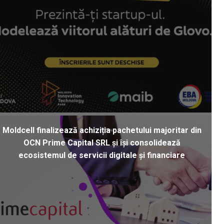
Moldcell finalizează achiziția pachetului majoritar din
OCN Prime Capital SRL și își consolidează
ecosistemul de servicii digitale și financiare