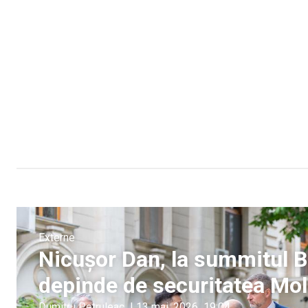
Externe
Nicușor Dan, la summitul B
depinde de securitatea Mol
Dumitru Petruleac
|
13 mai, 2026
19:04