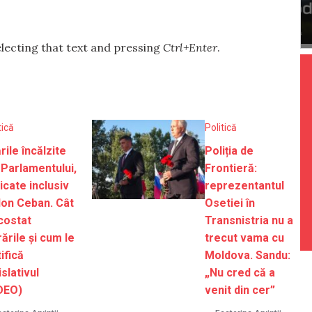
selecting that text and pressing
Ctrl+Enter
.
tică
Politică
rile încălzite
Poliția de
 Parlamentului,
Frontieră:
ticate inclusiv
reprezentantul
Ion Ceban. Cât
Osetiei în
costat
Transnistria nu a
rările și cum le
trecut vama cu
tifică
Moldova. Sandu:
islativul
„Nu cred că a
DEO)
venit din cer”