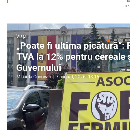
Ec
-
07
Viață
„Poate fi ultima picătură“:
TVA la 12% pentru cereale 
Guvernului
Mihaela Conovali
|
7 august, 2026
13:16