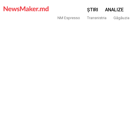
ȘTIRI
ANALIZE
NM Espresso
Transnistria
Găgăuzia