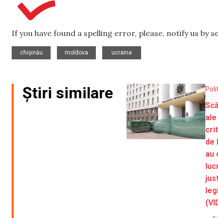
If you have found a spelling error, please, notify us by 
,
,
chișinău
moldova
ucraina
Știri similare
Poli
Scă
ale
cri
de 
au 
luc
jus
leg
(VI