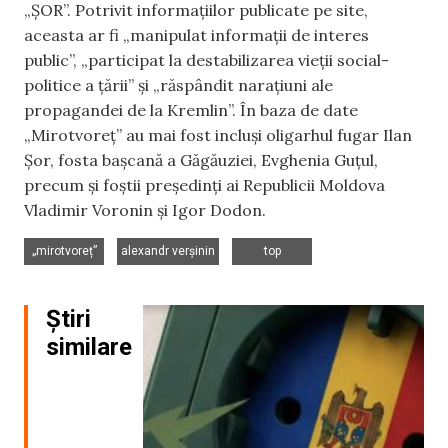
„ȘOR”. Potrivit informațiilor publicate pe site,
aceasta ar fi „manipulat informații de interes
public”, „participat la destabilizarea vieții social-
politice a țării” și „răspândit narațiuni ale
propagandei de la Kremlin”. În baza de date
„Mirotvoreț” au mai fost incluși oligarhul fugar Ilan
Șor, fosta bașcană a Găgăuziei, Evghenia Guțul,
precum și foștii președinți ai Republicii Moldova
Vladimir Voronin și Igor Dodon.
,
,
„mirotvoreț”
alexandr verșinin
top
Știri
similare