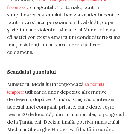
fi comasate
cu agențiile teritoriale, pentru
simplificarea sistemului. Decizia va afecta centre
pentru vârstnici, persoane cu dizabilități, copii
și victime ale violenței. Ministerul Muncii afirmă
că astfel vor exista «mai puțini conducători» și mai
mulți asistenți sociali care lucrează direct
cu oamenii.
Scandalul gunoiului
să permită
Ministerul Mediului intenționează
temporar
utilizarea unor depozite alternative
de deșeuri, după ce Primăria Chișinău a interzis
accesul unei companii private, care deservește
peste 20 de localități din jurul capitalei, la poligonul
de la Țânțăreni. Decizia finală, potrivit ministrului
Mediului Gheorghe Hajder, va fi luată în curând.