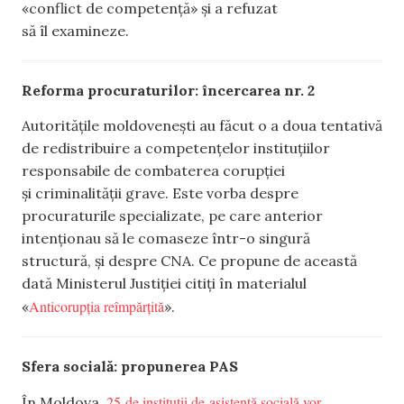
«conflict de competență» și a refuzat
să îl examineze.
Reforma procuraturilor: încercarea nr. 2
Autoritățile moldovenești au făcut o a doua tentativă
de redistribuire a competențelor instituțiilor
responsabile de combaterea corupției
și criminalității grave. Este vorba despre
procuraturile specializate, pe care anterior
intenționau să le comaseze într-o singură
structură, și despre CNA. Ce propune de această
dată Ministerul Justiției citiți în materialul
Anticorupția reîmpărțită
«
».
Sfera socială: propunerea PAS
25 de instituții de asistență socială vor
În Moldova,