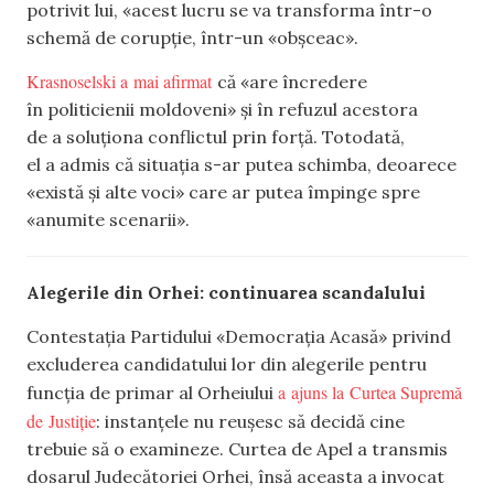
potrivit lui, «acest lucru se va transforma într-o
schemă de corupție, într-un «obșceac».
Krasnoselski a mai afirmat
că «are încredere
în politicienii moldoveni» și în refuzul acestora
de a soluționa conflictul prin forță. Totodată,
el a admis că situația s-ar putea schimba, deoarece
«există și alte voci» care ar putea împinge spre
«anumite scenarii».
Alegerile din Orhei: continuarea scandalului
Contestația Partidului «Democrația Acasă» privind
excluderea candidatului lor din alegerile pentru
a ajuns la Curtea Supremă
funcția de primar al Orheiului
de Justiție
: instanțele nu reușesc să decidă cine
trebuie să o examineze. Curtea de Apel a transmis
dosarul Judecătoriei Orhei, însă aceasta a invocat