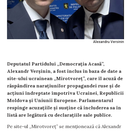
Alexandru Versinin
Deputatul Partidului „Democrația Acasă”,
Alexandr Verșinin, a fost inclus în baza de date a
site-ului ucrainean „Mirotvoreț”, care îl acuză de
răspândirea narațiunilor propagandei ruse și de
acțiuni îndreptate împotriva Ucrainei, Republicii
Moldova și Uniunii Europene. Parlamentarul
respinge acuzațiile și susține că includerea sa în
listă are legătură cu declarațiile sale publice.
Pe site-ul „Mirotvoreț” se menționează că Alexandr