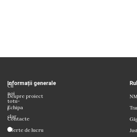
Informații generale
Ru
Cu
noi
Despre proiect
NM 
totu-
Echipa
Tra
i
clar
Contacte
Găg
Oferte de lucru
Just