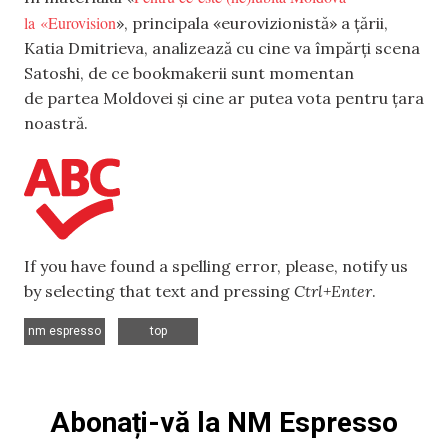
la «Eurovision
», principala «eurovizionistă» a țării,
Katia Dmitrieva, analizează cu cine va împărți scena
Satoshi, de ce bookmakerii sunt momentan
de partea Moldovei și cine ar putea vota pentru țara
noastră.
If you have found a spelling error, please, notify us
by selecting that text and pressing
Ctrl+Enter
.
,
nm espresso
top
Abonați-vă la NM Espresso