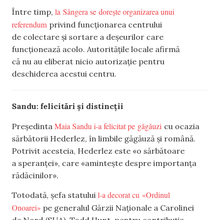
la Sângera se dorește organizarea unui
Între timp,
referendum
privind funcționarea centrului
de colectare și sortare a deșeurilor care
funcționează acolo. Autoritățile locale afirmă
că nu au eliberat nicio autorizație pentru
deschiderea acestui centru.
Sandu: felicitări și distincții
Maia Sandu i-a felicitat pe găgăuzi
Președinta
cu ocazia
sărbătorii Hederlez, în limbile găgăuză și română.
Potrivit acesteia, Hederlez este «o sărbătoare
a speranței», care «amintește despre importanța
rădăcinilor».
l-a decorat cu «Ordinul
Totodată, șefa statului
Onoarei»
pe generalul Gărzii Naționale a Carolinei
de Nord (SUA), Todd Hunt, pentru contribuția