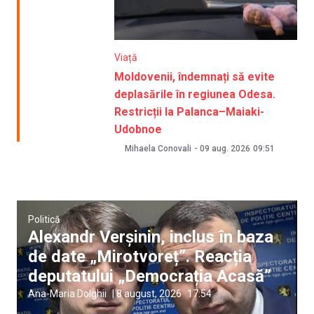
Viață
Moldovenii, îndemnați să evite
deplasările în regiunea Odesa.
Restricții la Palanca–Maiaki-
Udobnoe
Mihaela Conovali
-
09 aug. 2026
09:51
Politică
Alexandr Verșinin, inclus în baza
de date „Mirotvoreț”. Reacția
deputatului „Democrația Acasă”
Ana-Maria Dolghii
|
8 august, 2026
17:54