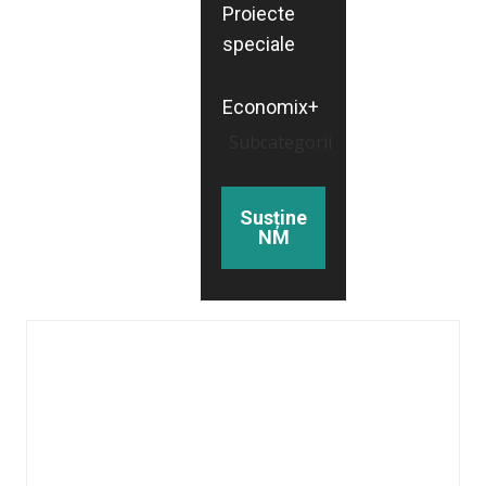
Proiecte
speciale
Economix+
Subcategorii
Susține
NM