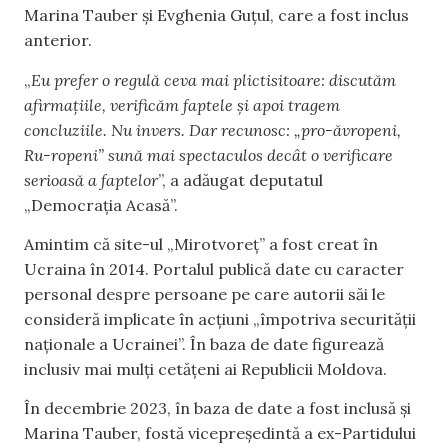
Marina Tauber și Evghenia Guțul, care a fost inclus
anterior.
„
Eu prefer o regulă ceva mai plictisitoare: discutăm
afirmațiile, verificăm faptele și apoi tragem
concluziile. Nu invers. Dar recunosc: „pro-ăvropeni,
Ru-ropeni” sună mai spectaculos decât o verificare
serioasă a faptelor
”, a adăugat deputatul
„Democrația Acasă”.
Amintim că site-ul „Mirotvoreț” a fost creat în
Ucraina în 2014. Portalul publică date cu caracter
personal despre persoane pe care autorii săi le
consideră implicate în acțiuni „împotriva securității
naționale a Ucrainei”. În baza de date figurează
inclusiv mai mulți cetățeni ai Republicii Moldova.
În decembrie 2023, în baza de date a fost inclusă și
Marina Tauber, fostă vicepreședintă a ex-Partidului