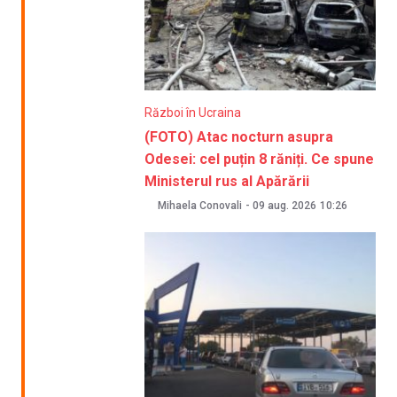
Război în Ucraina
(FOTO) Atac nocturn asupra
Odesei: cel puțin 8 răniți. Ce spune
Ministerul rus al Apărării
Mihaela Conovali
-
09 aug. 2026
10:26