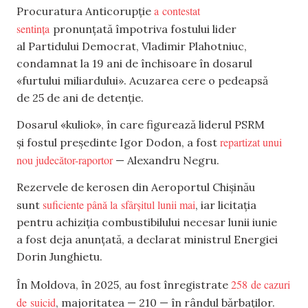
a contestat
Procuratura Anticorupție
sentința
pronunțată împotriva fostului lider
al Partidului Democrat, Vladimir Plahotniuc,
condamnat la 19 ani de închisoare în dosarul
«furtului miliardului». Acuzarea cere o pedeapsă
de 25 de ani de detenție.
Dosarul «kuliok», în care figurează liderul PSRM
repartizat unui
și fostul președinte Igor Dodon, a fost
nou judecător-raportor
— Alexandru Negru.
Rezervele de kerosen din Aeroportul Chișinău
suficiente până la sfârșitul lunii mai
sunt
, iar licitația
pentru achiziția combustibilului necesar lunii iunie
a fost deja anunțată, a declarat ministrul Energiei
Dorin Junghietu.
258 de cazuri
În Moldova, în 2025, au fost înregistrate
de suicid
, majoritatea — 210 — în rândul bărbaților.