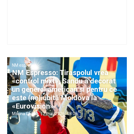
NM espresso
NM Espresso: Tiraspolul vrea
«control mixt», Sandu a decorat
un general american și pentru ce
este (ne)iubită Moldova la
«Eurovision»
Marina Ghilien
|
7 mai, 2026
08:08