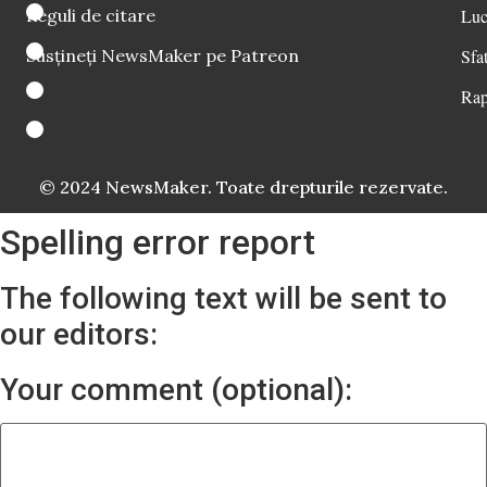
Reguli de citare
Luc
Susțineți NewsMaker pe Patreon
Sfat
Rap
© 2024 NewsMaker. Toate drepturile rezervate.
Spelling error report
The following text will be sent to
our editors:
Your comment (optional):