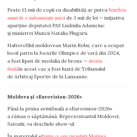
beneficia
Peste 13 mii de copii cu dizabilități ar putea
anual de o indemnizație unică
de 3 mii de lei — inițiativa
aparține deputatei PAS Ludmila Adamciuc
și ministrei Muncii Natalia Plugaru.
Halterofilul moldovean Marin Robu, care a ocupat
locul patru la Jocurile Olimpice de vară din 2024,
decizia
a fost lipsit de medalia de bronz —
finală
în acest caz a fost luată de Tribunalul
de Arbitraj Sportiv de la Lausanne.
Moldova și «Eurovision-2026»
Până la prima semifinală a «Eurovision-2026»
a rămas o săptămână. Reprezentantul Moldovei,
Satoshi, va deschide show-ul.
Pentru ce este (ne)iubită Moldova
În materialul «