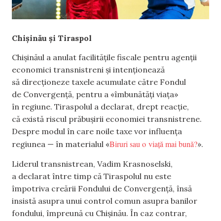
Chișinău și Tiraspol
Chișinăul a anulat facilitățile fiscale pentru agenții
economici transnistreni și intenționează
să direcționeze taxele acumulate către Fondul
de Convergență, pentru a «îmbunătăți viața»
în regiune. Tiraspolul a declarat, drept reacție,
că există riscul prăbușirii economiei transnistrene.
Despre modul în care noile taxe vor influența
Biruri sau o viață mai bună?
regiunea — în materialul «
».
Liderul transnistrean, Vadim Krasnoselski,
a declarat între timp că Tiraspolul nu este
împotriva creării Fondului de Convergență, însă
insistă asupra unui control comun asupra banilor
fondului, împreună cu Chișinău. În caz contrar,