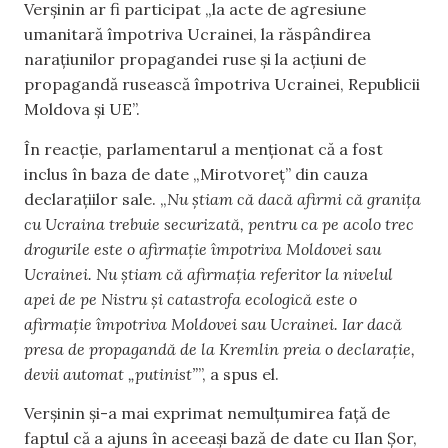
Verșinin ar fi participat „la acte de agresiune
umanitară împotriva Ucrainei, la răspândirea
narațiunilor propagandei ruse și la acțiuni de
propagandă rusească împotriva Ucrainei, Republicii
Moldova și UE”.
În reacție, parlamentarul a menționat că a fost
inclus în baza de date „Mirotvoreț” din cauza
declarațiilor sale. „
Nu știam că dacă afirmi că granița
cu Ucraina trebuie securizată, pentru ca pe acolo trec
drogurile este o afirmație împotriva Moldovei sau
Ucrainei. Nu știam că afirmația referitor la nivelul
apei de pe Nistru și catastrofa ecologică este o
afirmație împotriva Moldovei sau Ucrainei. Iar dacă
presa de propagandă de la Kremlin preia o declarație,
devii automat „putinist”
”, a spus el.
Verșinin și-a mai exprimat nemulțumirea față de
faptul că a ajuns în aceeași bază de date cu Ilan Șor,