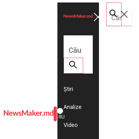
Știri
Analize
ROMÂNĂ
RU
Video