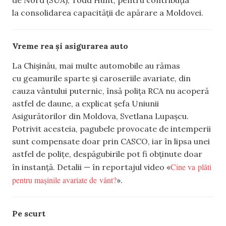
la consolidarea capacității de apărare a Moldovei.
Vreme rea și asigurarea auto
La Chișinău, mai multe automobile au rămas
cu geamurile sparte și caroseriile avariate, din
cauza vântului puternic, însă polița RCA nu acoperă
astfel de daune, a explicat șefa Uniunii
Asigurătorilor din Moldova, Svetlana Lupașcu.
Potrivit acesteia, pagubele provocate de intemperii
sunt compensate doar prin CASCO, iar în lipsa unei
astfel de polițe, despăgubirile pot fi obținute doar
Cine va plăti
în instanță. Detalii — în reportajul video «
pentru mașinile avariate de vânt?
».
Pe scurt