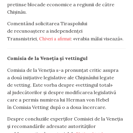
pretinse blocade economice a regiunii de către
Chișinău.
Comentând solicitarea Tiraspolului
de recunoaștere a independenței
Chiveri a afirmat
Transnistriei,
: «vrabia mălai visează».
Comisia de la Veneția și vettingul
Comisia de la Veneția s-a pronunțat critic asupra
a două inițiative legislative ale Chișinăului legate
de vetting. Este vorba despre «vettingul total»
al judecătorilor și despre modificarea legislativă
care a permis numirea lui Herman von Hebel
în Comisia Vetting după o a doua încercare.
Despre concluziile experților Comisiei de la Veneția
și recomandările adresate autorităților