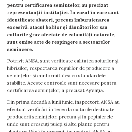
pentru certificarea semințelor, au precizat
reprezentanții instituției. În cazul în care sunt
identificate abateri, precum îmburuienarea
excesivă, atacul bolilor și dăunătorilor sau
culturile grav afectate de calamități naturale,
sunt emise acte de respingere a sectoarelor
semincere.
Potrivit ANSA, sunt verificate calitatea soiurilor și
hibrizilor, respectarea regulilor de producere a
semințelor și conformitatea cu standardele
stabilite. Aceste controale sunt necesare pentru
certificarea semințelor, a precizat Agenția.
Din prima decadă a lunii iunie, inspectorii ANSA au
efectuat verificări în teren la culturile destinate
producerii semințelor, precum și în pepinierele
unde sunt crescuți puieți și alte plante pentru
plantare. Până în prezent, inspectorii ANSA au