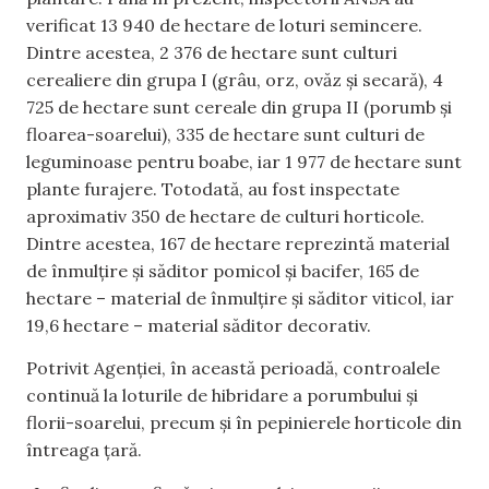
verificat 13 940 de hectare de loturi semincere.
Dintre acestea, 2 376 de hectare sunt culturi
cerealiere din grupa I (grâu, orz, ovăz și secară), 4
725 de hectare sunt cereale din grupa II (porumb și
floarea-soarelui), 335 de hectare sunt culturi de
leguminoase pentru boabe, iar 1 977 de hectare sunt
plante furajere. Totodată, au fost inspectate
aproximativ 350 de hectare de culturi horticole.
Dintre acestea, 167 de hectare reprezintă material
de înmulțire și săditor pomicol și bacifer, 165 de
hectare – material de înmulțire și săditor viticol, iar
19,6 hectare – material săditor decorativ.
Potrivit Agenției, în această perioadă, controalele
continuă la loturile de hibridare a porumbului și
florii-soarelui, precum și în pepinierele horticole din
întreaga țară.