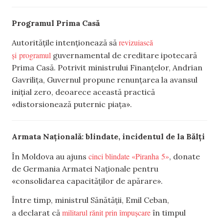
Programul Prima Casă
revizuiască
Autoritățile intenționează să
și programul
guvernamental de creditare ipotecară
Prima Casă. Potrivit ministrului Finanțelor, Andrian
Gavrilița, Guvernul propune renunțarea la avansul
inițial zero, deoarece această practică
«distorsionează puternic piața».
Armata Națională: blindate, incidentul de la Bălți
cinci blindate «Piranha 5»
În Moldova au ajuns
, donate
de Germania Armatei Naționale pentru
«consolidarea capacităților de apărare».
Între timp, ministrul Sănătății, Emil Ceban,
militarul rănit prin împușcare
a declarat că
în timpul