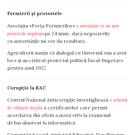
Fermierii și protestele
a amenințat cu un nou
Asociația «Forța Fermierilor»
protest de amploare
pe 24 iunie, dacă negocierile
cu autoritățile nu vor da rezultate.
Agricultorii susțin că dialogul cu Guvernul «nu a avut
loc» și au criticat proiectul politicii fiscal-bugetare
pentru anul 2027.
Corupție la BAC
o schemă
Centrul Național Anticorupție investighează
de obținere ilegală
a certificatelor care permit
acordarea din oficiu a notei «10» la examenul
de bacalaureat la informatică.
Comentând cazul, ministrul Educației, Dan Perciun,