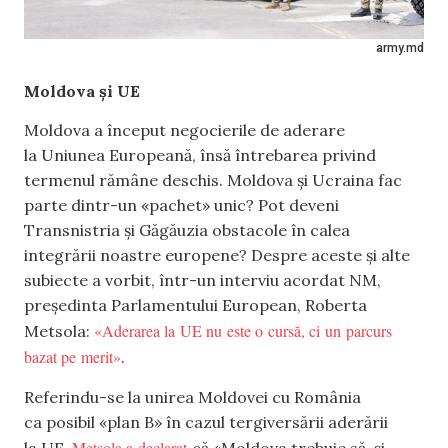
army.md
Moldova și UE
Moldova a început negocierile de aderare
la Uniunea Europeană, însă întrebarea privind
termenul rămâne deschis. Moldova și Ucraina fac
parte dintr-un «pachet» unic? Pot deveni
Transnistria și Găgăuzia obstacole în calea
integrării noastre europene? Despre aceste și alte
subiecte a vorbit, într-un interviu acordat NM,
președinta Parlamentului European, Roberta
«Aderarea la UE nu este o cursă, ci un parcurs
Metsola:
bazat pe merit»
.
Referindu-se la unirea Moldovei cu România
ca posibil «plan B» în cazul tergiversării aderării
Metsola a declarat
la UE,
că «Moldova trebuie să-și