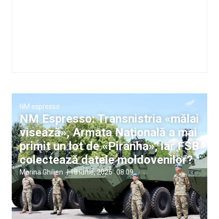
NM espresso
NM Espresso: Transnistria «mălai
visează», Armata Națională a mai
primit un lot de «Piranha», iar FSB
colectează datele moldovenilor?
Marina Ghilien
|
18 iunie, 2026
08:09