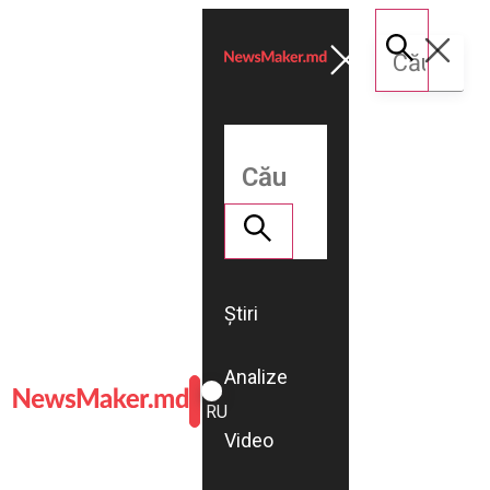
Știri
Analize
ROMÂNĂ
RU
Video