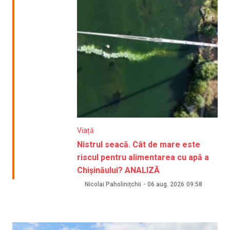
Viață
Nistrul seacă. Cât de mare este
riscul pentru alimentarea cu apă a
Chișinăului? ANALIZĂ
Nicolai Paholinițchii
-
06 aug. 2026
09:58