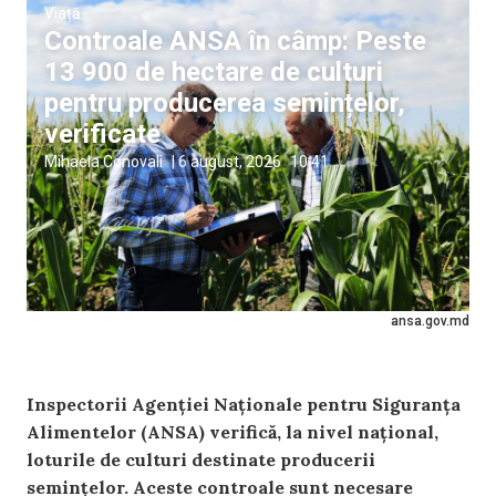
Viață
Controale ANSA în câmp: Peste
13 900 de hectare de culturi
pentru producerea semințelor,
verificate
Mihaela Conovali
|
6 august, 2026
10:41
ansa.gov.md
Inspectorii Agenției Naționale pentru Siguranța
Alimentelor (ANSA) verifică, la nivel național,
loturile de culturi destinate producerii
semințelor. Aceste controale sunt necesare