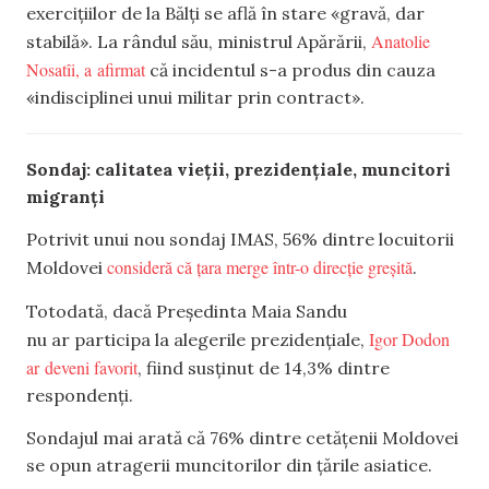
exercițiilor de la Bălți se află în stare «gravă, dar
Anatolie
stabilă». La rândul său, ministrul Apărării,
Nosatîi, a afirmat
că incidentul s-a produs din cauza
«indisciplinei unui militar prin contract».
Sondaj: calitatea vieții, prezidențiale, muncitori
migranți
Potrivit unui nou sondaj IMAS, 56% dintre locuitorii
consideră că țara merge într-o direcție greșită
Moldovei
.
Totodată, dacă Președinta Maia Sandu
Igor Dodon
nu ar participa la alegerile prezidențiale,
ar deveni favorit
, fiind susținut de 14,3% dintre
respondenți.
Sondajul mai arată că 76% dintre cetățenii Moldovei
se opun atragerii muncitorilor din țările asiatice.