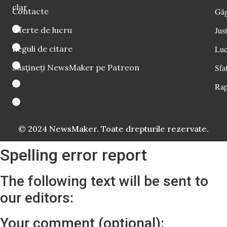
clar
Contacte
Găg
Oferte de lucru
Just
Reguli de citare
Luc
Susțineți NewsMaker pe Patreon
Sfat
Rap
© 2024 NewsMaker. Toate drepturile rezervate.
Spelling error report
The following text will be sent to
our editors:
Your comment (optional):