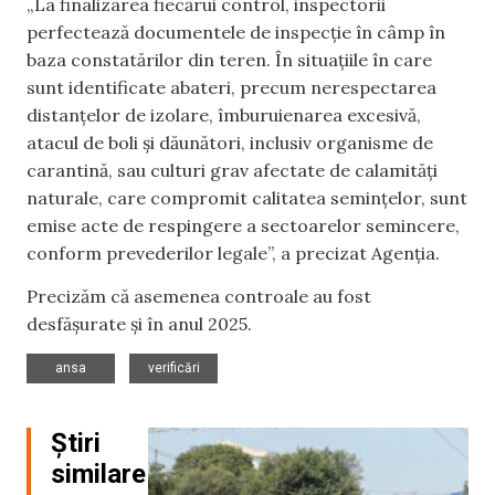
„La finalizarea fiecărui control, inspectorii
perfectează documentele de inspecție în câmp în
baza constatărilor din teren. În situațiile în care
sunt identificate abateri, precum nerespectarea
distanțelor de izolare, îmburuienarea excesivă,
atacul de boli și dăunători, inclusiv organisme de
carantină, sau culturi grav afectate de calamități
naturale, care compromit calitatea semințelor, sunt
emise acte de respingere a sectoarelor semincere,
conform prevederilor legale”, a precizat Agenția.
Precizăm că asemenea controale au fost
desfășurate și în anul 2025.
,
ansa
verificări
Știri
similare