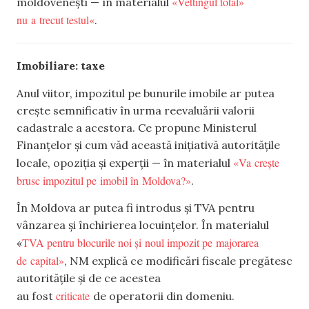
«Vettingul total»
moldovenești — în materialul
nu a trecut testul«
.
Imobiliare: taxe
Anul viitor, impozitul pe bunurile imobile ar putea
crește semnificativ în urma reevaluării valorii
cadastrale a acestora. Ce propune Ministerul
Finanțelor și cum văd această inițiativă autoritățile
«Va crește
locale, opoziția și experții — în materialul
brusc impozitul pe imobil în Moldova?»
.
În Moldova ar putea fi introdus și TVA pentru
vânzarea și închirierea locuințelor. În materialul
TVA pentru blocurile noi și noul impozit pe majorarea
«
de capital»
, NM explică ce modificări fiscale pregătesc
autoritățile și de ce acestea
criticate
au fost
de operatorii din domeniu.