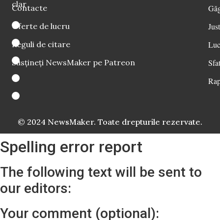
clar
Contacte
Găg
Oferte de lucru
Just
Reguli de citare
Luc
Susțineți NewsMaker pe Patreon
Sfat
Rap
© 2024 NewsMaker. Toate drepturile rezervate.
Spelling error report
The following text will be sent to
our editors:
Your comment (optional):