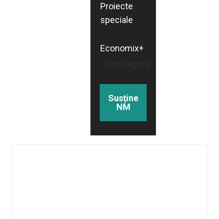
Proiecte
speciale
Economix+
Subcategorii
Susține
NM