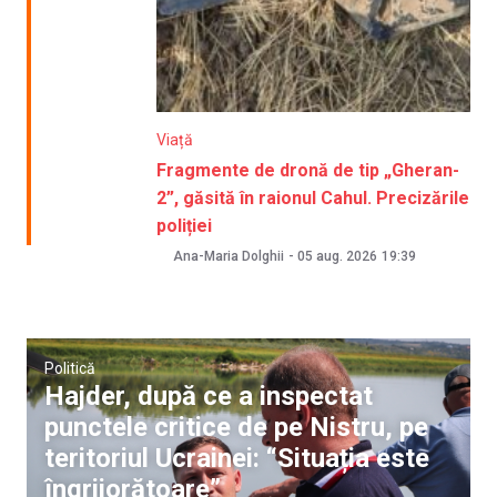
Viață
Fragmente de dronă de tip „Gheran-
2”, găsită în raionul Cahul. Precizările
poliției
Ana-Maria Dolghii
-
05 aug. 2026
19:39
Politică
Hajder, după ce a inspectat
punctele critice de pe Nistru, pe
teritoriul Ucrainei: “Situația este
îngrijorătoare”