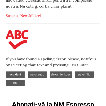
mic cadou. Accesați linkul pentru a fi complicele
nostru. Nu este greu, ba chiar plăcut.
Susțineți NewsMaker!
If you have found a spelling error, please, notify us
by selecting that text and pressing
Ctrl+Enter
.
,
,
,
,
accident
aeronautic
alexander koss
pavel filip
top
Abonați-vă la NM Espresso