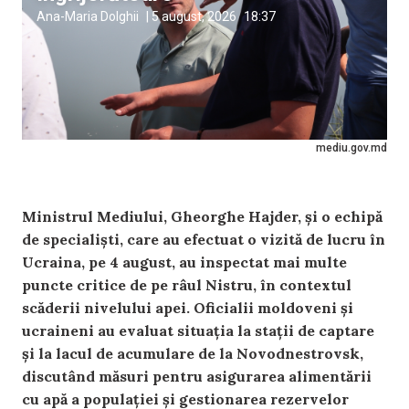
Ana-Maria Dolghii
|
5 august, 2026
18:37
mediu.gov.md
Ministrul Mediului, Gheorghe Hajder, și o echipă
de specialiști, care au efectuat o vizită de lucru în
Ucraina, pe 4 august, au inspectat mai multe
puncte critice de pe râul Nistru, în contextul
scăderii nivelului apei. Oficialii moldoveni și
ucraineni au evaluat situația la stații de captare
și la lacul de acumulare de la Novodnestrovsk,
discutând măsuri pentru asigurarea alimentării
cu apă a populației și gestionarea rezervelor