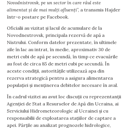
Novodnistrovsk, pe un sector în care râul este
alimentat și de mai mulți afluenți
”, a transmis Hajder
într-o postare pe Facebook.
Oficialii au vizitat și lacul de acumulare de la
Novodnestrovsk, principala rezervă de apă a
Nistrului. Conform datelor prezentate, în ultimele
zile în lac au intrat, în medie, aproximativ 30 de
metri cubi de apă pe secundă, în timp ce evacuările
au fost de circa 85 de metri cubi pe secundă. În
aceste condiții, autoritățile utilizează apa din
rezerva strategică pentru a asigura alimentarea
populației și menținerea debitelor necesare în aval.
În cadrul vizitei au avut loc discuții cu reprezentanții
Agenției de Stat a Resurselor de Apă din Ucraina, ai
Serviciului Hidrometeorologic al Ucrainei și cu
responsabilii de exploatarea stațiilor de captare a
apei. Părțile au analizat prognozele hidrologice,