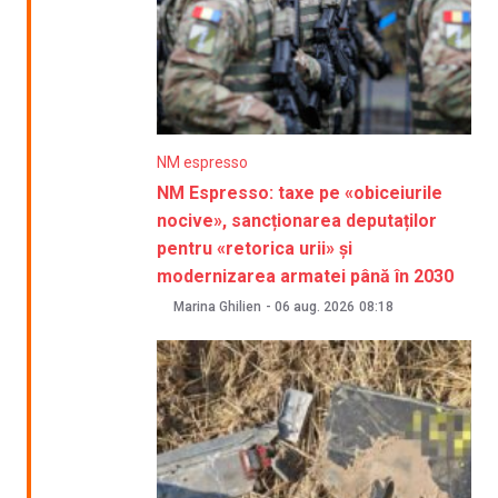
NM espresso
NM Espresso: taxe pe «obiceiurile
nocive», sancționarea deputaților
pentru «retorica urii» și
modernizarea armatei până în 2030
Marina Ghilien
-
06 aug. 2026
08:18