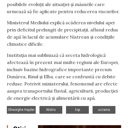
posibilele evoluții ale situației și măsurile care
urmează să fie aplicate pentru reducerea riscurilor.
Ministerul Mediului explică scăderea nivelului apei
prin deficitul prelungit de precipitații, afluxul redus
de apă în lacul de acumulare Nistrean și condițiile
climatice dificile.
Instituția mai subliniază că seceta hidrologică
afectează în prezent mai multe regiuni ale Europei,
inclusiv bazine hidrografice importante precum
Dunărea, Rinul și Elba, care se confruntă cu debite
reduse. Potrivit ministerului, fenomenul are efecte
asupra transportului fluvial, agriculturii, producției
de energie electrică și alimentării cu apă.
,
,
,
Gheorghe Hajder
Nistru
top
ucraina