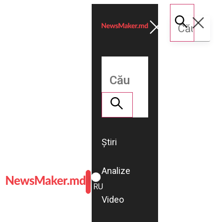
Știri
Analize
ROMÂNĂ
RU
Video