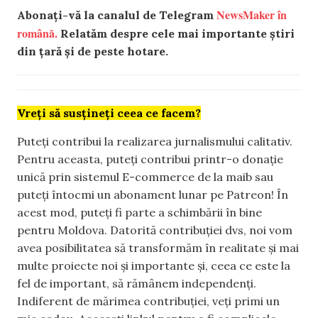
NewsMaker în
Abonați-vă la canalul de Telegram
română.
Relatăm despre cele mai importante știri
din țară și de peste hotare.
Vreți să susțineți ceea ce facem?
Puteți contribui la realizarea jurnalismului calitativ.
Pentru aceasta, puteți contribui printr-o donație
unică prin sistemul E-commerce de la maib sau
puteți întocmi un abonament lunar pe Patreon! În
acest mod, puteți fi parte a schimbării în bine
pentru Moldova. Datorită contribuției dvs, noi vom
avea posibilitatea să transformăm în realitate și mai
multe proiecte noi și importante și, ceea ce este la
fel de important, să rămânem independenți.
Indiferent de mărimea contribuției, veți primi un