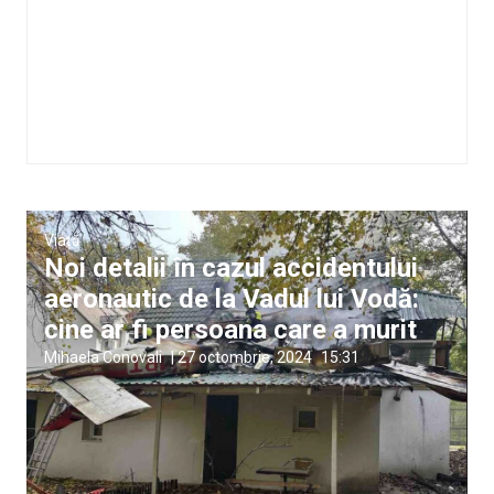
Viață
Noi detalii în cazul accidentului
aeronautic de la Vadul lui Vodă:
cine ar fi persoana care a murit
Mihaela Conovali
|
27 octombrie, 2024
15:31