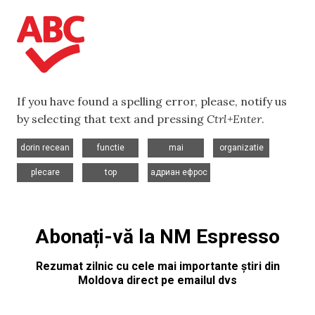
If you have found a spelling error, please, notify us
by selecting that text and pressing
Ctrl+Enter
.
,
,
,
,
dorin recean
functie
mai
organizatie
,
,
plecare
top
адриан ефрос
Abonați-vă la NM Espresso
Rezumat zilnic cu cele mai importante știri din
Moldova direct pe emailul dvs