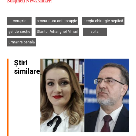
Susțineți NewsMaker!
,
,
,
corupție
procuratura anticorupție
secția chirurgie septică
,
,
,
șef de secție
Sfântul Arhanghel Mihail
spital
urmărire penală
Știri
similare