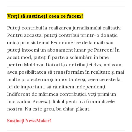
Vreți să susțineți ceea ce facem?
Puteți contribui la realizarea jurnalismului calitativ.
Pentru aceasta, puteți contribui printr-o donație
unică prin sistemul E-commerce de la maib sau
puteți întocmi un abonament lunar pe Patreon! În
acest mod, puteți fi parte a schimbării în bine
pentru Moldova. Datorită contribuției dvs, noi vom
avea posibilitatea să transformăm în realitate și mai
multe proiecte noi și importante și, ceea ce este la
fel de important, să rămânem independenți.
Indiferent de mărimea contribuției, veți primi un
mic cadou. Accesați linkul pentru a fi complicele
nostru. Nu este greu, ba chiar plăcut.
Susțineți NewsMaker!