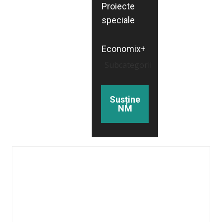
Proiecte
speciale
Economix+
Subcategorii
Susține
NM