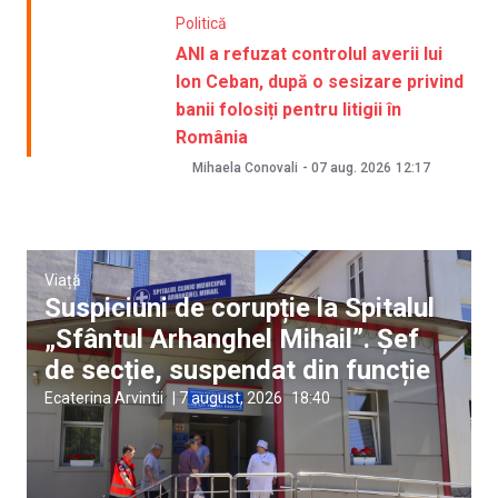
Politică
ANI a refuzat controlul averii lui
Ion Ceban, după o sesizare privind
banii folosiți pentru litigii în
România
Mihaela Conovali
-
07 aug. 2026
12:17
Viață
Suspiciuni de corupție la Spitalul
„Sfântul Arhanghel Mihail”. Șef
de secție, suspendat din funcție
Ecaterina Arvintii
|
7 august, 2026
18:40