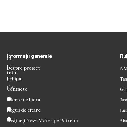
Informații generale
Ru
Cu
noi
Despre proiect
NM 
totu-
Echipa
Tra
i
clar
Contacte
Găg
Oferte de lucru
Just
Reguli de citare
Luc
Susțineți NewsMaker pe Patreon
Sfat