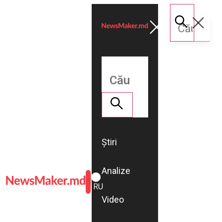
Știri
Analize
ROMÂNĂ
RU
Video