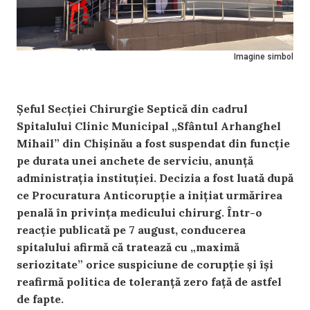
Imagine simbol
Șeful Secției Chirurgie Septică din cadrul
Spitalului Clinic Municipal „Sfântul Arhanghel
Mihail” din Chișinău a fost suspendat din funcție
pe durata unei anchete de serviciu, anunță
administrația instituției. Decizia a fost luată după
ce Procuratura Anticorupție a inițiat urmărirea
penală în privința medicului chirurg. Într-o
reacție publicată pe 7 august, conducerea
spitalului afirmă că tratează cu „maximă
seriozitate” orice suspiciune de corupție și își
reafirmă politica de toleranță zero față de astfel
de fapte.