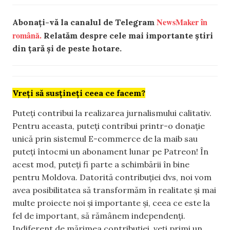
NewsMaker în
Abonați-vă la canalul de Telegram
română.
Relatăm despre cele mai importante știri
din țară și de peste hotare.
Vreți să susțineți ceea ce facem?
Puteți contribui la realizarea jurnalismului calitativ.
Pentru aceasta, puteți contribui printr-o donație
unică prin sistemul E-commerce de la maib sau
puteți întocmi un abonament lunar pe Patreon! În
acest mod, puteți fi parte a schimbării în bine
pentru Moldova. Datorită contribuției dvs, noi vom
avea posibilitatea să transformăm în realitate și mai
multe proiecte noi și importante și, ceea ce este la
fel de important, să rămânem independenți.
Indiferent de mărimea contribuției, veți primi un