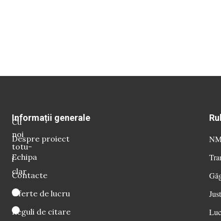
Informații generale
Ru
Cu
noi
Despre proiect
NM 
totu-
Echipa
Tra
i
clar
Contacte
Găg
Oferte de lucru
Just
Reguli de citare
Luc