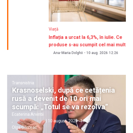
Viață
Inflația a urcat la 6,3%, în iulie. Ce
produse s-au scumpit cel mai mult
Ana-Maria Dolghii
-
10 aug. 2026
12:26
Transnistria
Krasnoselski, după ce cetățenia
rusă a devenit de 10 ori mai
scumpă: „Totul se va rezolva”
Ecaterina Arvintii
,
|
10 august, 2026
14:37
Olga Gorceac