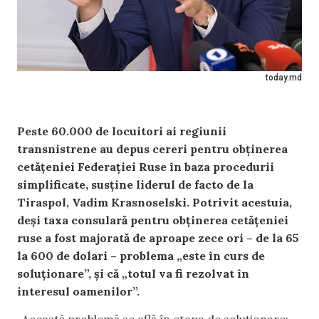
today.md
Peste 60.000 de locuitori ai regiunii
transnistrene au depus cereri pentru obținerea
cetățeniei Federației Ruse în baza procedurii
simplificate, susține liderul de facto de la
Tiraspol, Vadim Krasnoselski. Potrivit acestuia,
deși taxa consulară pentru obținerea cetățeniei
ruse a fost majorată de aproape zece ori – de la 65
la 600 de dolari – problema „este în curs de
soluționare”, și că „totul va fi rezolvat în
interesul oamenilor”.