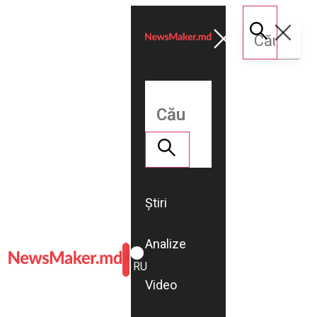
Știri
Analize
ROMÂNĂ
RU
Video