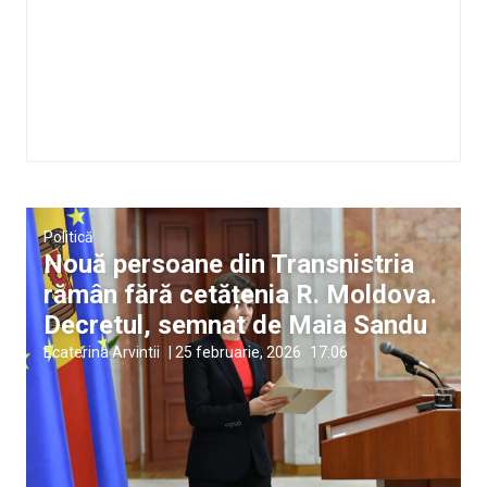
Politică
Nouă persoane din Transnistria
rămân fără cetățenia R. Moldova.
Decretul, semnat de Maia Sandu
Ecaterina Arvintii
|
25 februarie, 2026
17:06