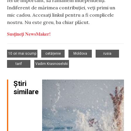
fel de important, să rămânem independenți.
Indiferent de mărimea contribuției, veți primi un
mic cadou. Accesați linkul pentru a fi complicele
nostru. Nu este greu, ba chiar plăcut.
Susțineți NewsMaker!
,
,
,
,
10 ori mai scump
cetățenie
Moldova
rusia
,
tarif
Vadim Krasnoselski
Știri
similare