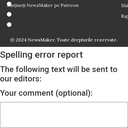
Susțineți NewsMaker pe Patreon
Sfat
Rap
© 2024 NewsMaker. Toate drepturile rezervate.
Spelling error report
The following text will be sent to
our editors:
Your comment (optional):