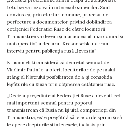
„Această problemă se află în etapa de soluționare:
totul se va rezolva în interesul oamenilor. Sunt
convins că, prin eforturi comune, procesul de
perfectare a documentelor privind dobândirea
cetățeniei Federației Ruse de către locuitorii
Transnistriei va deveni și mai accesibil, mai comod și
mai operativ”, a declarat Krasnoselski într-un
interviu pentru publicația rusă „Izvestia”.
Krasnoselski consideră că decretul semnat de
Vladimir Putin le-a oferit locuitorilor de pe malul
stâng al Nistrului posibilitatea de a-și consolida
legăturile cu Rusia prin obținerea cetățeniei ruse.
„Decizia președintelui Federației Ruse a devenit cel
mai important semnal pentru poporul
transnistrean că Rusia nu își uită compatrioții din
Transnistria, este pregătită să le acorde sprijin și să
le apere drepturile și interesele, inclusiv prin