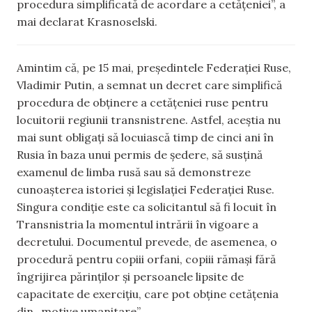
procedura simplificată de acordare a cetățeniei”, a
mai declarat Krasnoselski.
Amintim că, pe 15 mai, președintele Federației Ruse,
Vladimir Putin, a semnat un decret care simplifică
procedura de obținere a cetățeniei ruse pentru
locuitorii regiunii transnistrene. Astfel, aceștia nu
mai sunt obligați să locuiască timp de cinci ani în
Rusia în baza unui permis de ședere, să susțină
examenul de limba rusă sau să demonstreze
cunoașterea istoriei și legislației Federației Ruse.
Singura condiție este ca solicitantul să fi locuit în
Transnistria la momentul intrării în vigoare a
decretului. Documentul prevede, de asemenea, o
procedură pentru copiii orfani, copiii rămași fără
îngrijirea părinților și persoanele lipsite de
capacitate de exercițiu, care pot obține cetățenia
din „motive umanitare”.