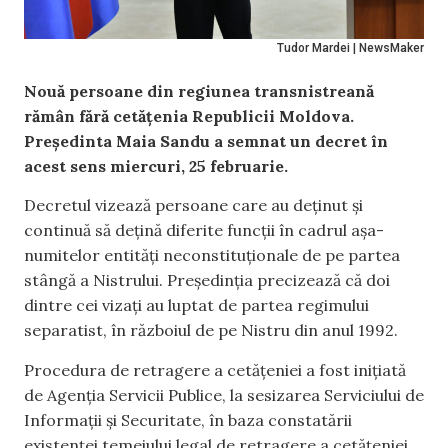
Tudor Mardei | NewsMaker
Nouă persoane din regiunea transnistreană
rămân fără cetățenia Republicii Moldova.
Președinta Maia Sandu a semnat un decret în
acest sens miercuri, 25 februarie.
Decretul vizează persoane care au deținut și
continuă să dețină diferite funcții în cadrul așa-
numitelor entități neconstituționale de pe partea
stângă a Nistrului. Președinția precizează că doi
dintre cei vizați au luptat de partea regimului
separatist, în războiul de pe Nistru din anul 1992.
Procedura de retragere a cetățeniei a fost inițiată
de Agenția Servicii Publice, la sesizarea Serviciului de
Informații și Securitate, în baza constatării
existenței temeiului legal de retragere a cetățeniei