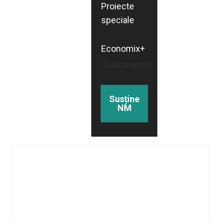
Proiecte
speciale
Economix+
Subcategorii
Susține
NM