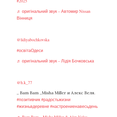
#2025
♬ оригінальний звук – Автомир Nissan
Вінниця
@lidiyabochkovska
#освітаОдеси
♬ оригінальний звук – Лідія Бочковська
@h.k_77
,, Bam Bam ,,Misha Miller и Алекс Веля.
#позитивчик
#радостьжизни
#жизньвдеревне
#настроениенавесьдень
♬ Bam Bam – Misha Miller & Alex Velea