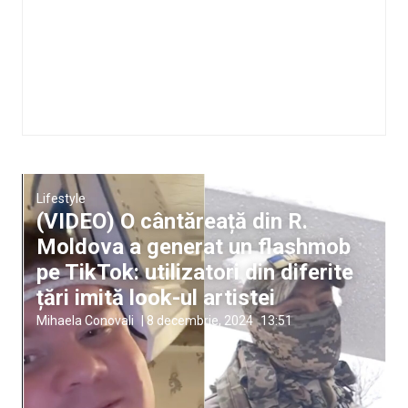
Lifestyle
(VIDEO) O cântăreață din R.
Moldova a generat un flashmob
pe TikTok: utilizatori din diferite
țări imită look-ul artistei
Mihaela Conovali
|
8 decembrie, 2024
13:51