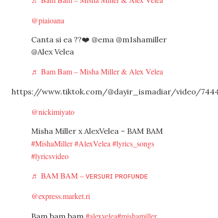
@piaioana
Canta si ea ??❤️ @ema @m1shamiller
@Alex Velea
♬ Bam Bam – Misha Miller & Alex Velea
https://www.tiktok.com/@dayir_ismadiar/video/744
@nickimiyato
Misha Miller x AlexVelea – BAM BAM
#MishaMiller
#AlexVelea
#lyrics_songs
#lyricsvideo
♬ BAM BAM – ᴠᴇʀꜱᴜʀɪ ᴘʀᴏꜰᴜɴᴅᴇ
@express.market.ri
#alexvelea
#mishamiller
Bam bam bam