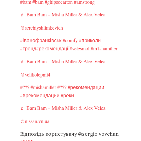
#bam
#bam
#ghipsocarton
#amstrong
♬ Bam Bam – Misha Miller & Alex Velea
@serchiyshlimkevich
#іванофранківськ
#comfy
#приколи
#тренд
#рекомендації
#velesmoll
#m1shamiller
♬ Bam Bam – Misha Miller & Alex Velea
@velikolepnii4
#???
#mishamiller
#???
#рекомендации
#врекомендации
#реки
♬ Bam Bam – Misha Miller & Alex Velea
@nissan.vn.ua
Відповідь користувачу @sergio vovchan