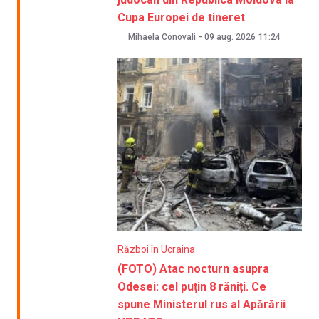
Cupa Europei de tineret
Mihaela Conovali
-
09 aug. 2026
11:24
Război în Ucraina
(FOTO) Atac nocturn asupra
Odesei: cel puțin 8 răniți. Ce
spune Ministerul rus al Apărării