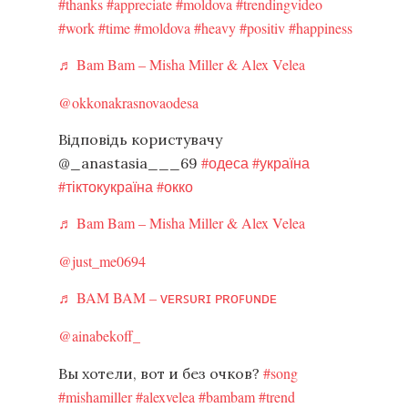
#thanks
#appreciate
#moldova
#trendingvideo
#work
#time
#moldova
#heavy
#positiv
#happiness
♬ Bam Bam – Misha Miller & Alex Velea
@okkonakrasnovaodesa
Відповідь користувачу
#одеса
#україна
@_anastasia___69
#тіктокукраїна
#окко
♬ Bam Bam – Misha Miller & Alex Velea
@just_me0694
♬ BAM BAM – ᴠᴇʀꜱᴜʀɪ ᴘʀᴏꜰᴜɴᴅᴇ
@ainabekoff_
#song
Вы хотели, вот и без очков?
#mishamiller
#alexvelea
#bambam
#trend