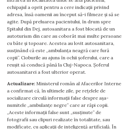
intrarea în localitatea unde se afla pacientul,
echipajul a oprit pentru a cere indicații privind
adresa, însă oamenii au început să-i filmeze și să se
agite. După preluarea pacientului, în drum spre
Spitalul din Dej, autosanitara a fost blocată de un
autoturism din care au coborât mai multe persoane
cu bâte și topoare. Acestea au lovit autosanitara,
susținând că este „ambulanța neagră care fură
copii”. Cioburile au ajuns în ochii șoferului, care a
reușit să conducă până la Cluj-Napoca. Șoferul
autosanitarei a fost ulterior operat.
Actualizare:
Ministerul român al Afacerilor Interne
a confirmat că, în ultimele zile, pe rețelele de
socializare circulă informații false despre așa-
numitele „ambulanțe negre” care ar răpi copii.
„Aceste informații false sunt „susținute” de
fotografii sau clipuri realizate în totalitate, sau
modificate, cu aplicații de inteligență artificială. În