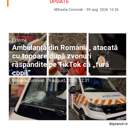
UPDATE
Mihaela Conovali
-
09 aug. 2026
10:26
Externe
Ambulanță din România, atacată
cu topoare după zvonuri
răspândite pe TikTok că „fură
copii”
Mihaela Conovali
|
9 august, 2026
12:31
dejeanul.ro