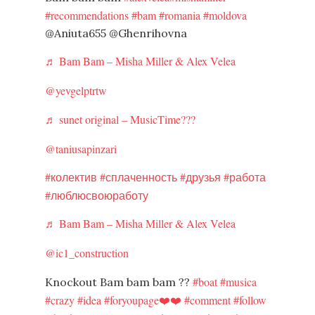
#recommendations
#bam
#romania
#moldova
@Aniuta655 @Ghenrihovna
♬ Bam Bam – Misha Miller & Alex Velea
@yevgelptrtw
♬ sunet original – MusicTime???
@taniusapinzari
#колектив
#сплаченность
#друзья
#работа
#люблюсвоюработу
♬ Bam Bam – Misha Miller & Alex Velea
@ic1_construction
#boat
#musica
Knockout Bam bam bam ??
#crazy
#idea
#foryoupage❤️❤️
#comment
#follow