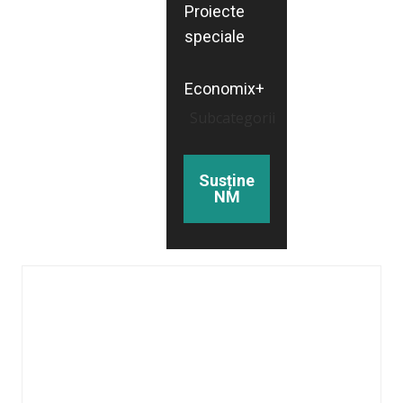
Proiecte
speciale
Economix+
Subcategorii
Susține
NM