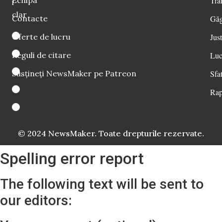
Tra
i
clar
Contacte
Găg
Oferte de lucru
Just
Reguli de citare
Luc
Susțineți NewsMaker pe Patreon
Sfat
Rap
© 2024 NewsMaker. Toate drepturile rezervate.
Spelling error report
The following text will be sent to
our editors: