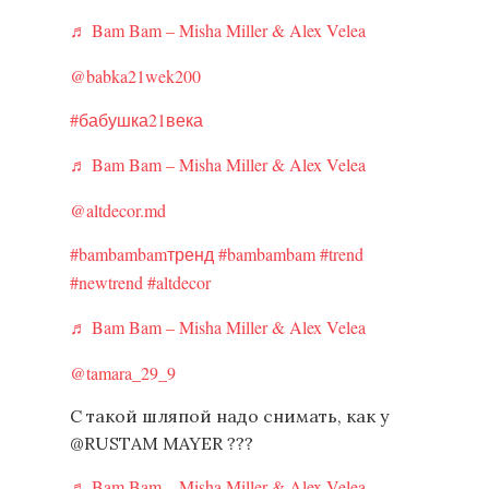
♬ Bam Bam – Misha Miller & Alex Velea
@babka21wek200
#бабушка21века
♬ Bam Bam – Misha Miller & Alex Velea
@altdecor.md
#bambambamтренд
#bambambam
#trend
#newtrend
#altdecor
♬ Bam Bam – Misha Miller & Alex Velea
@tamara_29_9
С такой шляпой надо снимать, как у
@RUSTAM MAYER ???
♬ Bam Bam – Misha Miller & Alex Velea