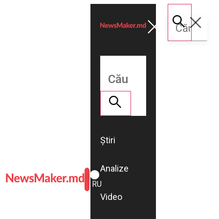
Știri
Analize
ROMÂNĂ
RU
Video