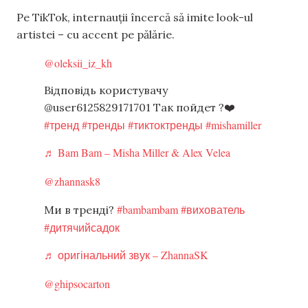
Pe TikTok, internauții încercă să imite look-ul
artistei – cu accent pe pălărie.
@oleksii_iz_kh
Відповідь користувачу
@user6125829171701 Так пойдет ?❤️
#тренд
#тренды
#тиктоктренды
#mishamiller
♬ Bam Bam – Misha Miller & Alex Velea
@zhannask8
#bambambam
#вихователь
Ми в тренді?
#дитячийсадок
♬ оригінальний звук – ZhannaSK
@ghipsocarton