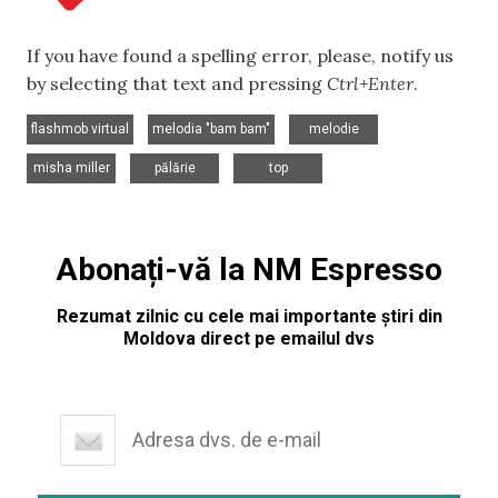
If you have found a spelling error, please, notify us
by selecting that text and pressing
Ctrl+Enter
.
,
,
,
flashmob virtual
melodia "bam bam"
melodie
,
,
misha miller
pălărie
top
Abonați-vă la NM Espresso
Rezumat zilnic cu cele mai importante știri din
Moldova direct pe emailul dvs