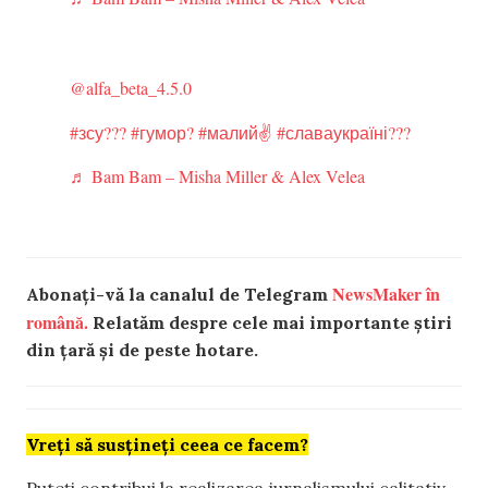
@alfa_beta_4.5.0
#зсу???
#гумор?
#малий✌️
#славаукраїні???
♬ Bam Bam – Misha Miller & Alex Velea
NewsMaker în
Abonați-vă la canalul de Telegram
română.
Relatăm despre cele mai importante știri
din țară și de peste hotare.
Vreți să susțineți ceea ce facem?
Puteți contribui la realizarea jurnalismului calitativ.