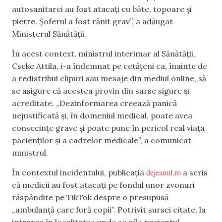
autosanitarei au fost atacați cu bâte, topoare și
pietre. Șoferul a fost rănit grav”, a adăugat
Ministerul Sănătății.
În acest context, ministrul interimar al Sănătății,
Cseke Attila, i-a îndemnat pe cetățeni ca, înainte de
a redistribui clipuri sau mesaje din mediul online, să
se asigure că acestea provin din surse sigure și
acreditate. „Dezinformarea creează panică
nejustificată și, în domeniul medical, poate avea
consecințe grave și poate pune în pericol real viața
pacienților și a cadrelor medicale”, a comunicat
ministrul.
dejeanul.ro
În contextul incidentului, publicația
a scris
că medicii au fost atacați pe fondul unor zvonuri
răspândite pe TikTok despre o presupusă
„ambulanță care fură copii”. Potrivit sursei citate, la