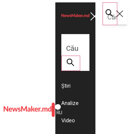
Știri
Analize
ROMÂNĂ
RU
Video