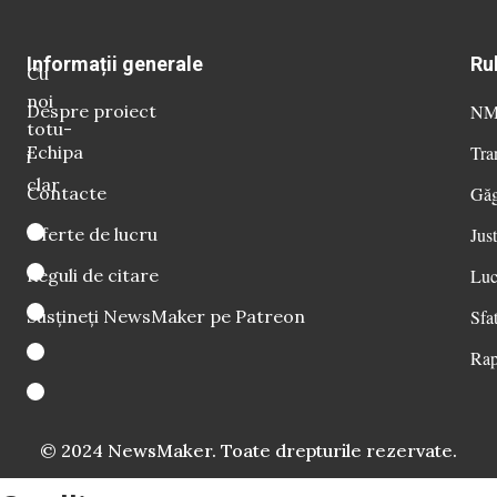
Informații generale
Ru
Cu
noi
Despre proiect
NM 
totu-
Echipa
Tra
i
clar
Contacte
Găg
Oferte de lucru
Just
Reguli de citare
Luc
Susțineți NewsMaker pe Patreon
Sfat
Rap
© 2024 NewsMaker. Toate drepturile rezervate.