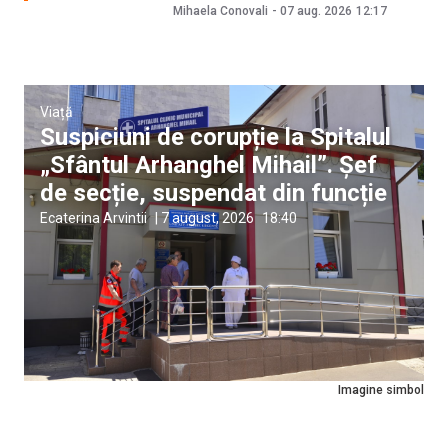
Mihaela Conovali
-
07 aug. 2026
12:17
Viață
Suspiciuni de corupție la Spitalul
„Sfântul Arhanghel Mihail”. Șef
de secție, suspendat din funcție
Ecaterina Arvintii
|
7 august, 2026
18:40
Imagine simbol