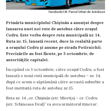
Facebook/I.M. Parcul Urban de Autobuze
Primăria municipiului Chișinău a anunțat despre
lansarea unei noi rute de autobuz către orașul
Codru. Este vorba despre ruta municipală nr. 14.
Ruta nr. 15, lansată recent,
duce în cealaltă parte
a orașului Codru și anume pe strada Potîrnichii.
Precizările au fost făcute, pe 3 octombrie, de
autoritățile capitalei.
Începând cu 3 octombrie, către orașul Codru, a fost
lansată o nouă rută municipală de autobuz – nr. 14,
după ce acum o săptămână către această suburbie a
fost instituită ruta de autobuz nr.15.
Ruta nr. 14 „or. Chișinău (str. Miorița) – or. Codru
(str. Schinoasa Deal)” va avea următorul itinerar: