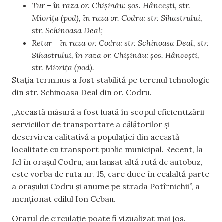
Tur – în raza or. Chișinău: șos. Hâncești, str.
Miorița (pod), în raza or. Codru: str. Sihastrului,
str. Schinoasa Deal;
Retur – în raza or. Codru: str. Schinoasa Deal, str.
Sihastrului, în raza or. Chișinău: șos. Hâncești,
str. Miorița (pod).
Stația terminus a fost stabilită pe terenul tehnologic
din str. Schinoasa Deal din or. Codru.
„Această măsură a fost luată în scopul eficientizării
serviciilor de transportare a călătorilor și
deservirea calitativă a populației din această
localitate cu transport public municipal. Recent, la
fel în orașul Codru, am lansat altă rută de autobuz,
este vorba de ruta nr. 15, care duce în cealaltă parte
a orașului Codru și anume pe strada Potîrnichii”, a
menționat edilul Ion Ceban.
Orarul de circulație poate fi vizualizat mai jos.