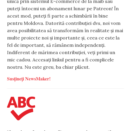
unică prin sistemul E-commerce de la maib sau
puteți întocmi un abonament lunar pe Patreon! În
acest mod, puteți fi parte a schimbării în bine
pentru Moldova. Datorită contribuției dvs, noi vom
avea posibilitatea să transformăm în realitate și mai
multe proiecte noi și importante și, ceea ce este la
fel de important, să rămânem independenți.
Indiferent de mărimea contribuției, veți primi un
mic cadou. Accesați linkul pentru a fi complicele
nostru. Nu este greu, ba chiar plăcut.
Susțineți NewsMaker!