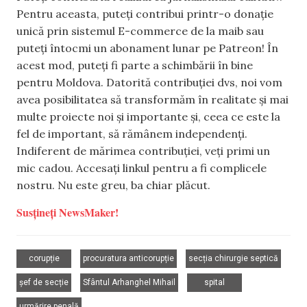
Pentru aceasta, puteți contribui printr-o donație
unică prin sistemul E-commerce de la maib sau
puteți întocmi un abonament lunar pe Patreon! În
acest mod, puteți fi parte a schimbării în bine
pentru Moldova. Datorită contribuției dvs, noi vom
avea posibilitatea să transformăm în realitate și mai
multe proiecte noi și importante și, ceea ce este la
fel de important, să rămânem independenți.
Indiferent de mărimea contribuției, veți primi un
mic cadou. Accesați linkul pentru a fi complicele
nostru. Nu este greu, ba chiar plăcut.
Susțineți NewsMaker!
,
,
,
corupție
procuratura anticorupție
secția chirurgie septică
,
,
,
șef de secție
Sfântul Arhanghel Mihail
spital
urmărire penală