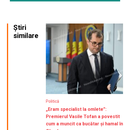
Știri
similare
Politică
„Eram specialist la omlete”:
Premierul Vasile Tofan a povestit
cum a muncit ca bucătar și hamal în