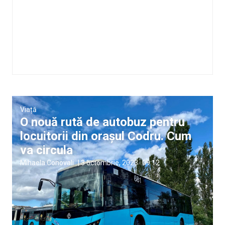
Viață
O nouă rută de autobuz pentru
locuitorii din orașul Codru. Cum
va circula
Mihaela Conovali
|
3 octombrie, 2023
09:12