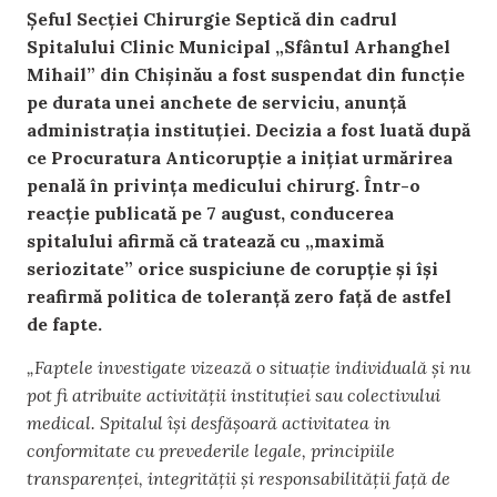
Șeful Secției Chirurgie Septică din cadrul
Spitalului Clinic Municipal „Sfântul Arhanghel
Mihail” din Chișinău a fost suspendat din funcție
pe durata unei anchete de serviciu, anunță
administrația instituției. Decizia a fost luată după
ce Procuratura Anticorupție a inițiat urmărirea
penală în privința medicului chirurg. Într-o
reacție publicată pe 7 august, conducerea
spitalului afirmă că tratează cu „maximă
seriozitate” orice suspiciune de corupție și își
reafirmă politica de toleranță zero față de astfel
de fapte.
„Faptele investigate vizează o situație individuală și nu
pot fi atribuite activității instituției sau colectivului
medical. Spitalul își desfășoară activitatea in
conformitate cu prevederile legale, principiile
transparenței, integrității și responsabilității față de