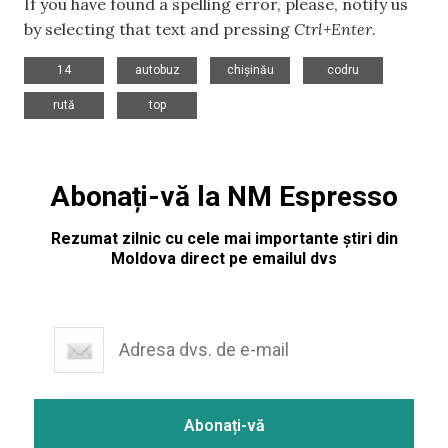
If you have found a spelling error, please, notify us
by selecting that text and pressing
Ctrl+Enter
.
,
,
,
,
14
autobuz
chișinău
codru
,
rută
top
Abonați-vă la NM Espresso
Rezumat zilnic cu cele mai importante știri din
Moldova direct pe emailul dvs