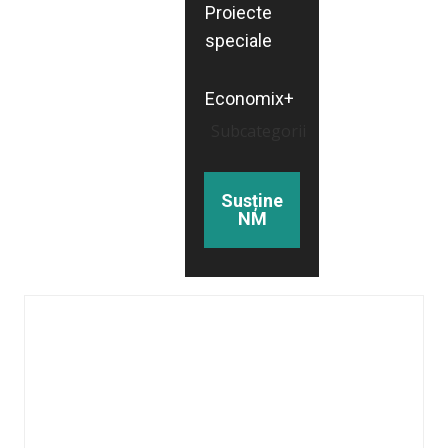
Proiecte
speciale
Economix+
Subcategorii
Susține
NM