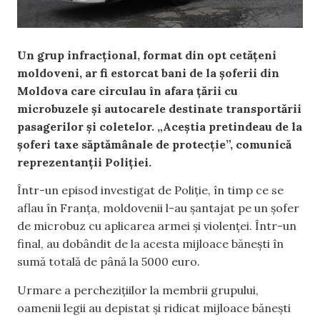
Un grup infracțional, format din opt cetățeni
moldoveni, ar fi estorcat bani
de la șoferii din
Moldova care circulau în afara țării cu
microbuzele și autocarele destinate transportării
pasagerilor și coletelor. „Aceștia pretindeau de la
șoferi taxe săptămânale de protecție”, comunică
reprezentanții Poliției.
Într-un episod investigat de Poliție, în timp ce se
aflau în Franța,
moldovenii l-au șantajat pe un
șofer
de microbuz cu aplicarea armei și violenței. Într-un
final, au dobândit de la acesta mijloace bănești în
sumă totală de până la 5000 euro.
Urmare a perchezițiilor la membrii grupului,
oamenii legii au depistat și ridicat mijloace bănești