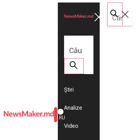
Știri
Analize
ROMÂNĂ
RU
Video