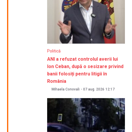
Politică
ANI a refuzat controlul averii lui
Ion Ceban, după o sesizare privind
banii folosiți pentru litigii în
România
Mihaela Conovali
-
07 aug. 2026
12:17