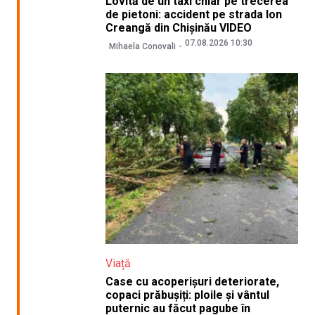
Lovită de un taxi chiar pe trecerea
de pietoni: accident pe strada Ion
Creangă din Chișinău VIDEO
07.08.2026 10:30
Mihaela Conovali
Viață
Case cu acoperișuri deteriorate,
copaci prăbușiți: ploile și vântul
puternic au făcut pagube în