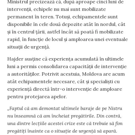
Ministrul precizează că, după aproape cinci luni de
intervenții, echipele nu mai sunt mobilizate
permanent în teren. Totuși, echipamentele sunt
disponibile în cele două depozite atât în nordul, cât
și în centrul țării, astfel încât să poată fi mobilizate
rapid, în funcție de locul și amploarea unei eventuale
situații de urgență.
Hajder susține că experiența acumulată în ultimele
luni a permis consolidarea capacității de intervenție
a autorităților. Potrivit acestuia, Moldova are acum
atât echipamentele necesare, cât și specialiști cu
experiență directă într-o intervenție de amploare
pentru protejarea apelor.
„Faptul că am demontat ultimele baraje de pe Nistru
nu înseamnă că am încheiat pregătirile. Din contră,
una dintre lecțiile acestei crize este că trebuie să fim
pregătiți înainte ca o situație de urgență să apară.