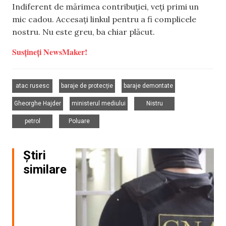
Indiferent de mărimea contribuției, veți primi un
mic cadou. Accesați linkul pentru a fi complicele
nostru. Nu este greu, ba chiar plăcut.
Susțineți NewsMaker!
,
,
,
atac rusesc
baraje de protecție
baraje demontate
,
,
,
Gheorghe Hajder
ministerul mediului
Nistru
,
petrol
Poluare
Știri
similare