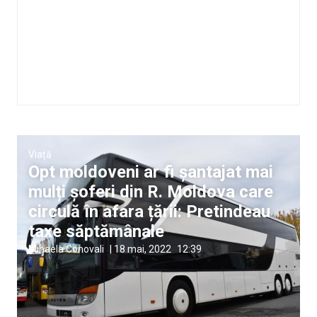
Viață
Opt moldoveni ar fi șantajat mai
mulți șoferi din R. Moldova care
circulă în afara țării: Pretindeau
taxe săptămânale
Mihaela Conovali
|
18 mai, 2022
12:39