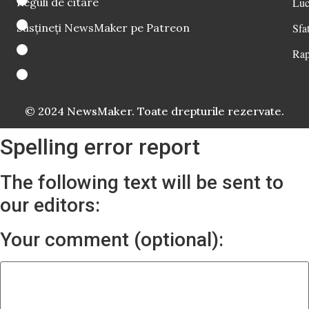
Reguli de citare
Luc
Susțineți NewsMaker pe Patreon
Sfat
Rap
© 2024 NewsMaker. Toate drepturile rezervate.
Spelling error report
The following text will be sent to
our editors:
Your comment (optional):