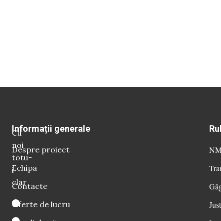
Informații generale
Ru
Cu
noi
Despre proiect
NM 
totu-
Echipa
Tra
i
clar
Contacte
Găg
Oferte de lucru
Just