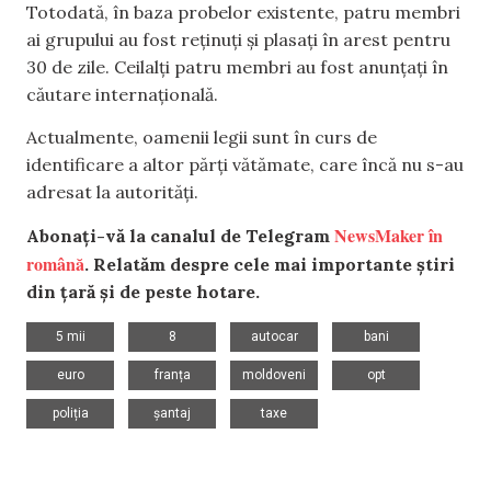
Totodată, în baza probelor existente, patru membri
ai grupului au fost reținuți și plasați în arest pentru
30 de zile. Ceilalți patru membri au fost anunțați în
căutare internațională.
Actualmente, oamenii legii sunt în curs de
identificare a altor părți vătămate, care încă nu s-au
adresat la autorități.
NewsMaker în
Abonați-vă la canalul de Telegram
română
. Relatăm despre cele mai importante știri
din țară și de peste hotare.
,
,
,
,
5 mii
8
autocar
bani
,
,
,
,
euro
franța
moldoveni
opt
,
,
poliția
șantaj
taxe