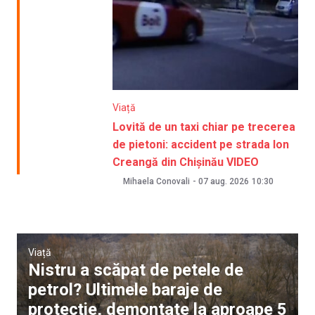
Viață
Lovită de un taxi chiar pe trecerea
de pietoni: accident pe strada Ion
Creangă din Chișinău VIDEO
Mihaela Conovali
-
07 aug. 2026
10:30
Viață
Nistru a scăpat de petele de
petrol? Ultimele baraje de
protecție, demontate la aproape 5