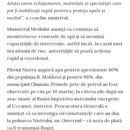
Astăzi avem echipamente, materiale și specialiști care
pot fi mobilizați rapid pentru a proteja apele și
mediul”,
a conchis ministrul.
Ministerul Mediului anunță va continua să
monitorizeze resursele de apă și să mențină
capacitățile de intervenție, astfel încât, în cazul unei
noi situații de risc, autoritățile să poată acționa
rapid și coordonat.
Fluviul Nistru asigură apa pentru aproximativ 80%
din populația R. Moldova și pentru 98%, din
municipiul Chișinău. Primele pete de petrol au fost
observate pe râu pe 10 martie, la câteva zile după un
atac masiv al Rusiei împotriva sistemului energetic
al Ucrainei. Anterior, Procuratura Generală a
anunțat că va investiga circumstanțele care au dus
la poluarea Nistrului, iar Guvernul – că nota de plată
va fi transmisă Rusiei.