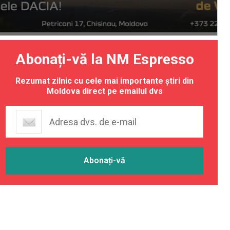
Abonați-vă la NM Espresso
Rezumat zilnic cu cele mai importante știri din
Moldova direct pe emailul dvs