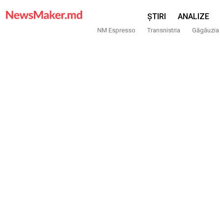
ȘTIRI
ANALIZE
NM Espresso
Transnistria
Găgăuzia