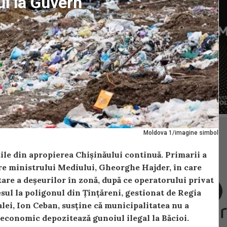
l la Guvern
Moldova 1/imagine simbol
ile din apropierea Chișinăului continuă. Primarii a
oare ministrului Mediului, Gheorghe Hajder, în care
tare a deșeurilor în zonă, după ce operatorului privat
esul la poligonul din Țînțăreni, gestionat de Regia
lei, Ion Ceban, susține că municipalitatea nu a
 economic depozitează gunoiul ilegal la Băcioi.