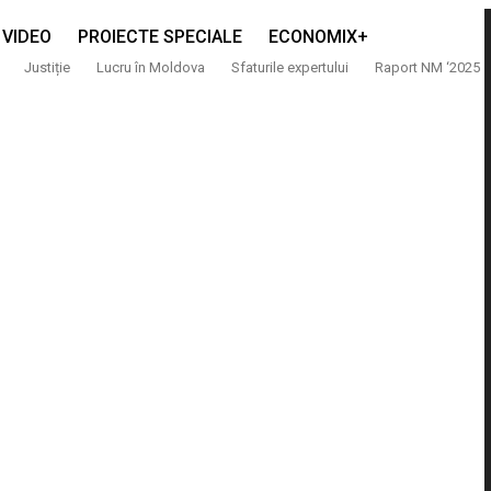
VIDEO
PROIECTE SPECIALE
ECONOMIX+
Justiție
Lucru în Moldova
Sfaturile expertului
Raport NM ‘2025