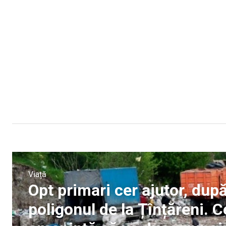
Viață
Opt primari cer ajutor, dup
poligonul de la Țînțăreni. 