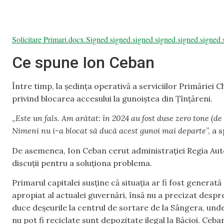
Solicitare Primari.docx.Signed.signed.signed.signed.signed.signed
Ce spune Ion Ceban
Între timp, la ședința operativă a serviciilor Primăriei C
privind blocarea accesului la gunoiștea din Țînțăreni.
„
Este un fals. Am arătat: în 2024 au fost duse zero tone (de 
Nimeni nu i-a blocat să ducă acest gunoi mai departe
”, a 
De asemenea, Ion Ceban cerut administrației Regia Autosa
discuții pentru a soluționa problema.
Primarul capitalei susține că situația ar fi fost generat
apropiat al actualei guvernări, însă nu a precizat despr
duce deșeurile la centrul de sortare de la Sângera, unde
nu pot fi reciclate sunt depozitate ilegal la Băcioi. Ce