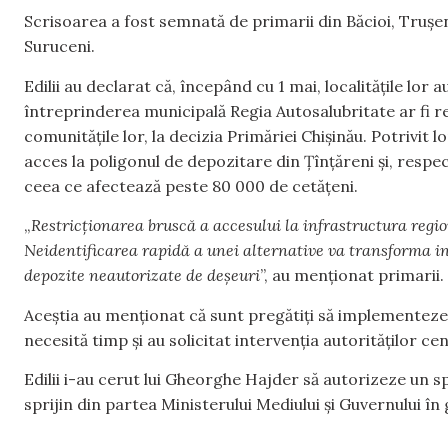
Scrisoarea a fost semnată de primarii din Băcioi, Trușen
Suruceni.
Edilii au declarat că, începând cu 1 mai, localitățile lor 
întreprinderea municipală Regia Autosalubritate ar fi r
comunitățile lor, la decizia Primăriei Chișinău. Potrivit 
acces la poligonul de depozitare din Țînțăreni și, respec
ceea ce afectează peste 80 000 de cetățeni.
„
Restricționarea bruscă a accesului la infrastructura regi
Neidentificarea rapidă a unei alternative va transforma ine
depozite neautorizate de deșeuri
”, au menționat primarii.
Aceștia au menționat că sunt pregătiți să implementeze s
necesită timp și au solicitat intervenția autorităților ce
Edilii i-au cerut lui Gheorghe Hajder să autorizeze un sp
sprijin din partea Ministerului Mediului și Guvernului în