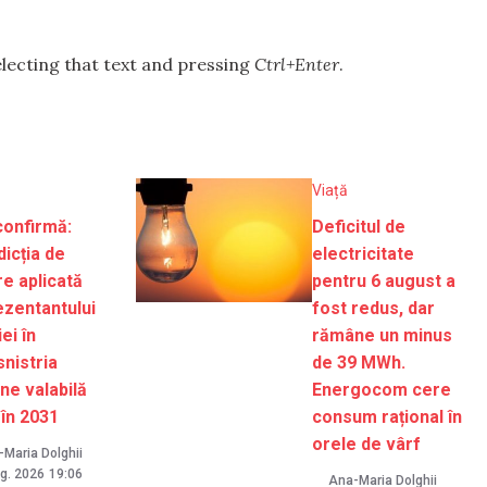
selecting that text and pressing
Ctrl+Enter
.
Viață
confirmă:
Deficitul de
dicția de
electricitate
re aplicată
pentru 6 august a
ezentantului
fost redus, dar
ei în
rămâne un minus
nistria
de 39 MWh.
ne valabilă
Energocom cere
 în 2031
consum rațional în
orele de vârf
Maria Dolghii
g. 2026
19:06
Ana-Maria Dolghii