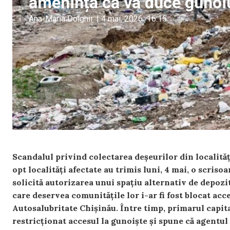
amenință că va duce gunoiu
Ana-Maria Dolghii
|
4 mai, 2026
16:15
Scandalul privind colectarea deșeurilor din localităț
opt localități afectate au trimis luni, 4 mai, o scris
solicită autorizarea unui spațiu alternativ de depozi
care deservea comunitățile lor i-ar fi fost blocat acc
Autosalubritate Chișinău. Între timp, primarul capita
restricționat accesul la gunoiște și spune că agentul