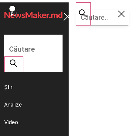
ROMÂNĂ
Susține
RU
NM
Știri
Analize
Video