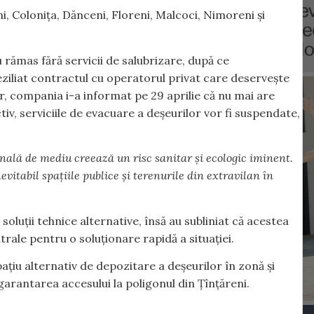
i, Colonița, Dănceni, Floreni, Malcoci, Nimoreni și
au rămas fără servicii de salubrizare, după ce
eziliat contractul cu operatorul privat care deservește
lor, compania i-a informat pe 29 aprilie că nu mai are
tiv, serviciile de evacuare a deșeurilor vor fi suspendate,
onală de mediu creează un risc sanitar și ecologic iminent.
vitabil spațiile publice și terenurile din extravilan în
oluții tehnice alternative, însă au subliniat că acestea
ntrale pentru o soluționare rapidă a situației.
ațiu alternativ de depozitare a deșeurilor în zonă și
 garantarea accesului la poligonul din Țînțăreni.