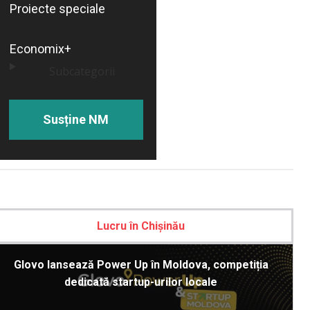
Proiecte speciale
Economix+
Subcategorii
Susține NM
Lucru în Chișinău
Glovo lansează Power Up în Moldova, competiția
dedicată startup-urilor locale