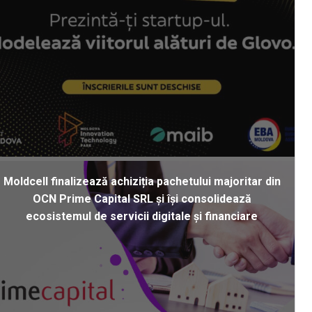
Moldcell finalizează achiziția pachetului majoritar din
OCN Prime Capital SRL și își consolidează
ecosistemul de servicii digitale și financiare