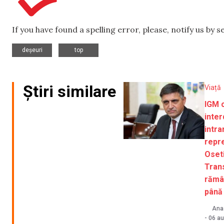
If you have found a spelling error, please, notify us by 
,
deșeuri
top
Știri similare
Viață
IGM 
inter
intra
repr
Oseti
Trans
rămâ
până
Ana-
-
06 au