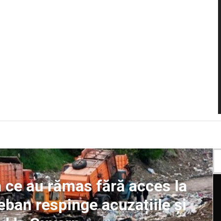
ă ce au rămas fără acces la
Ceban respinge acuzațiile și