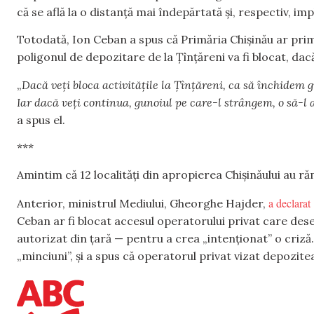
că se află la o distanță mai îndepărtată și, respectiv, i
Totodată, Ion Ceban a spus că Primăria Chișinău ar primi
poligonul de depozitare de la Țînțăreni va fi blocat, da
„
Dacă veți bloca activitățile la Țînțăreni, ca să închidem 
Iar dacă veți continua, gunoiul pe care-l strângem, o să-l
a spus el.
***
Amintim că 12 localități din apropierea Chișinăului au ră
a declarat
Anterior, ministrul Mediului, Gheorghe Hajder,
Ceban ar fi blocat accesul operatorului privat care deser
autorizat din țară — pentru a crea „intenționat” o criză. 
„minciuni”, și a spus că operatorul privat vizat depoziteaz