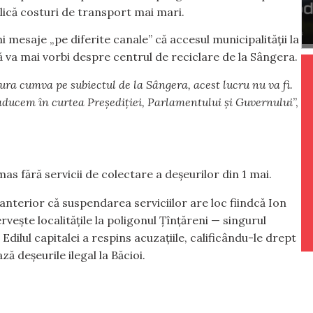
mplică costuri de transport mai mari.
 mesaje „pe diferite canale” că accesul municipalității la
că va mai vorbi despre centrul de reciclare de la Sângera.
gura cumva pe subiectul de la Sângera, acest lucru nu va fi.
 aducem în curtea Președiției, Parlamentului și Guvernului
”,
mas fără servicii de colectare a deșeurilor din 1 mai.
anterior că suspendarea serviciilor are loc fiindcă Ion
vește localitățile la poligonul Țînțăreni — singurul
Edilul capitalei a respins acuzațiile, calificându-le drept
ă deșeurile ilegal la Băcioi.