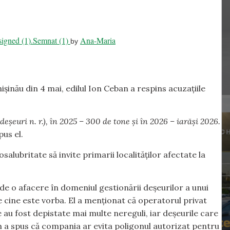
.signed (1).Semnat (1)
Ana-Maria
by
hișinău din 4 mai, edilul Ion Ceban a respins acuzațiile
deșeuri n. r.), în 2025 – 300 de tone și în 2026 – iarăși 2026.
spus el.
lubritate să invite primarii localităților afectate la
ă de o afacere în domeniul gestionării deșeurilor a unui
e cine este vorba. El a menționat că operatorul privat
 au fost depistate mai multe nereguli, iar deșeurile care
ban a spus că compania ar evita poligonul autorizat pentru