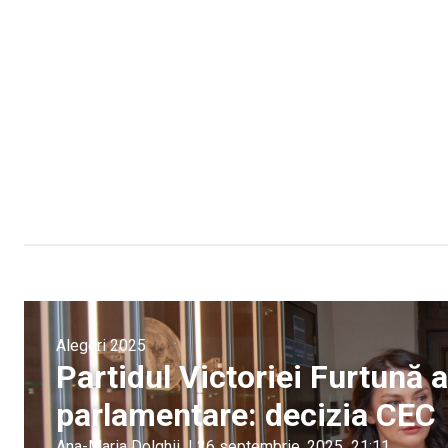
Alegeri 2025
Partidul Victoriei Furtună a
parlamentare: decizia CEC
Ana-Maria Dolghii
|
26 septembrie, 2025
21:11