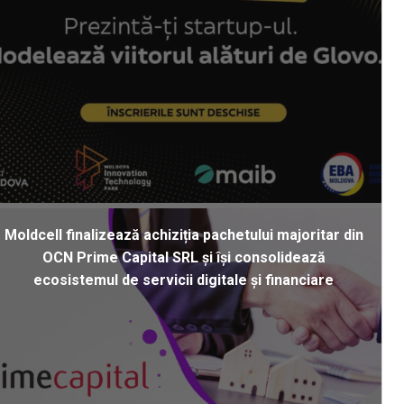
Moldcell finalizează achiziția pachetului majoritar din
OCN Prime Capital SRL și își consolidează
ecosistemul de servicii digitale și financiare