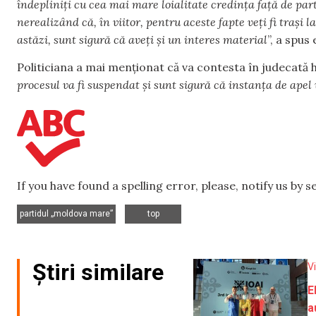
îndepliniți cu cea mai mare loialitate credința față de par
nerealizând că, în viitor, pentru aceste fapte veți fi trași 
astăzi, sunt sigură că aveți și un interes material
”, a spus 
Politiciana a mai menționat că va contesta în judecată 
procesul va fi suspendat și sunt sigură că instanța de apel 
If you have found a spelling error, please, notify us by 
,
partidul „moldova mare”
top
Știri similare
V
E
a