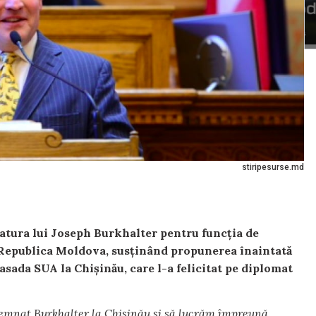
stiripesurse.md
datura lui Joseph Burkhalter pentru funcția de
 Republica Moldova, susținând propunerea înaintată
asada SUA la Chișinău, care l-a felicitat pe diplomat
emnat Burkhalter la Chișinău și să lucrăm împreună