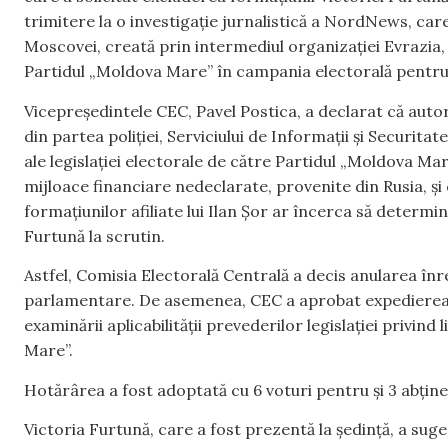
trimitere la o investigație jurnalistică a NordNews, care
Moscovei, creată prin intermediul organizației Evrazia, 
Partidul „Moldova Mare” în campania electorală pentr
Vicepreședintele CEC, Pavel Postica, a declarat că auto
din partea poliției, Serviciului de Informații și Securita
ale legislației electorale de către Partidul „Moldova Mar
mijloace financiare nedeclarate, provenite din Rusia, ș
formațiunilor afiliate lui Ilan Șor ar încerca să determin
Furtună la scrutin.
Astfel, Comisia Electorală Centrală a decis anularea înr
parlamentare. De asemenea, CEC a aprobat expedierea do
examinării aplicabilității prevederilor legislației privind
Mare”.
Hotărârea a fost adoptată cu 6 voturi pentru și 3 abține
Victoria Furtună, care a fost prezentă la ședință, a suge