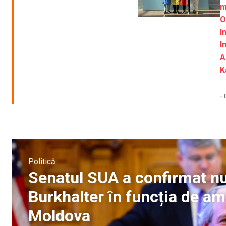
m
O
I
I
A
K
-
Politică
Senatul SUA a confirmat n
Burkhalter în funcția de a
Moldova