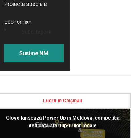
Proiecte speciale
Economix+
Subcategorii
Susține NM
Lucru în Chișinău
Glovo lansează Power Up în Moldova, competiția
dedicată startup-urilor locale