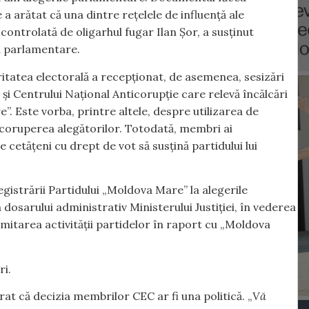
 a arătat că una dintre rețelele de influență ale
controlată de oligarhul fugar Ilan Șor, a susținut
u parlamentare.
ritatea electorală a recepționat, de asemenea, sesizări
te și Centrului Național Anticorupție care relevă încălcări
e”. Este vorba, printre altele, despre utilizarea de
i coruperea alegătorilor. Totodată, membri ai
e cetățeni cu drept de vot să susțină partidului lui
egistrării Partidului „Moldova Mare” la alegerile
sarului administrativ Ministerului Justiției, în vederea
 limitarea activității partidelor în raport cu „Moldova
ri.
rat că decizia membrilor CEC ar fi una politică. „
Vă