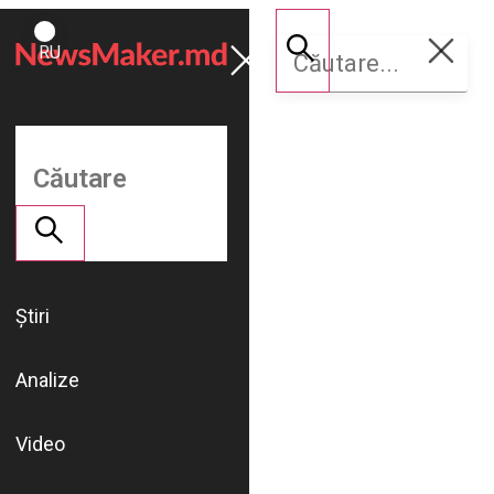
ROMÂNĂ
Susține
RU
NM
Știri
Analize
Video