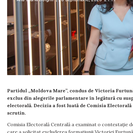
Partidul „Moldova Mare”, condus de Victoria Furtună, 
exclus din alegerile parlamentare în legătură cu susp
electorală. Decizia a fost luată de Comisia Electoral
scrutin.
Comisia Electorală Centrală a examinat o contestație 
care a solicitat excluderea formațiunii Victoriei Furtu