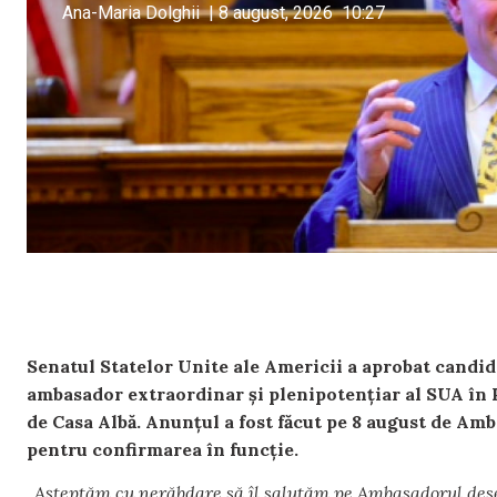
Ana-Maria Dolghii
|
8 august, 2026
10:27
Senatul Statelor Unite ale Americii a aprobat candi
ambasador extraordinar și plenipotențiar al SUA în
de Casa Albă. Anunțul a fost făcut pe 8 august de Amb
pentru confirmarea în funcție.
„
Așteptăm cu nerăbdare să îl salutăm pe Ambasadorul des