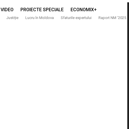
VIDEO
PROIECTE SPECIALE
ECONOMIX+
Justiție
Lucru în Moldova
Sfaturile expertului
Raport NM ‘2025