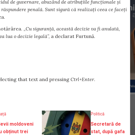
tidul de guvernare, abuzând de atribuțiile funcționale și
la răspundere penală. Sunt sigură că realizați ceea ce faceți
ea.
hotărârea. „
Cu siguranță, această decizie va fi anulată,
va lua o decizie legală
”, a declarat Furtună.
selecting that text and pressing
Ctrl+Enter
.
iață
Politică
levii moldoveni
Secretară de
u obținut trei
stat, după gafa