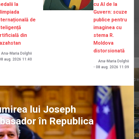
edalii la
cu AI de la
limpiada
Guvern: scuze
nternațională de
publice pentru
nteligență
imaginea cu
rtificială din
stema R.
azahstan
Moldova
distorsionată
Ana-Maria Dolghii
08 aug. 2026
11:40
Ana-Maria Dolghii
-
08 aug. 2026
11:09
umirea lui Joseph
mbasador în Republica