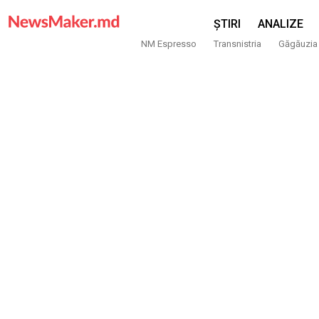
ȘTIRI
ANALIZE
NM Espresso
Transnistria
Găgăuzia