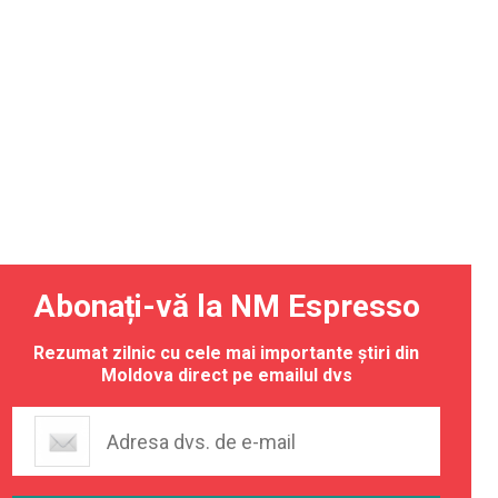
Abonați-vă la NM Espresso
Rezumat zilnic cu cele mai importante știri din
Moldova direct pe emailul dvs