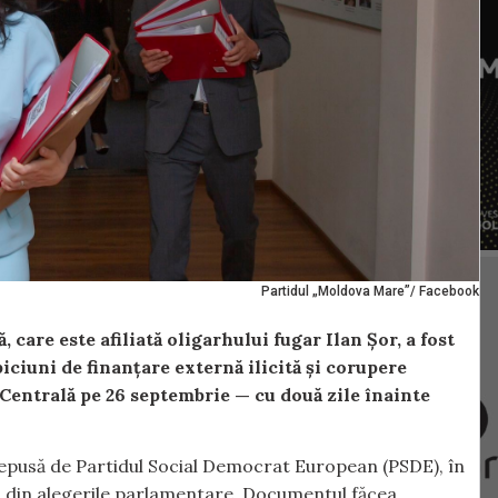
Partidul „Moldova Mare”/ Facebook
care este afiliată oligarhului fugar Ilan Șor, a fost
iciuni de finanțare externă ilicită și corupere
ă Centrală pe 26 septembrie — cu două zile înainte
depusă de Partidul Social Democrat European (PSDE), în
nă din alegerile parlamentare. Documentul făcea