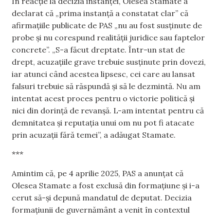
În reacție la decizia instanței, Olesea Stamate a
declarat că „prima instanță a constatat clar” că
afirmațiile publicate de PAS „nu au fost susținute de
probe și nu corespund realității juridice sau faptelor
concrete”. „S-a făcut dreptate. Într-un stat de
drept, acuzațiile grave trebuie susținute prin dovezi,
iar atunci când acestea lipsesc, cei care au lansat
falsuri trebuie să răspundă și să le dezmintă. Nu am
intentat acest proces pentru o victorie politică și
nici din dorință de revanșă. L-am intentat pentru că
demnitatea și reputația unui om nu pot fi atacate
prin acuzații fără temei”, a adăugat Stamate.
***
Amintim că, pe 4 aprilie 2025, PAS a anunțat că
Olesea Stamate a fost exclusă din formațiune și i-a
cerut să-și depună mandatul de deputat. Decizia
formațiunii de guvernământ a venit în contextul