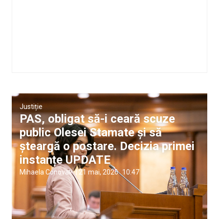
Justiție
PAS, obligat să-i ceară scuze
public Olesei Stamate și să
șteargă o postare. Decizia primei
instanțe UPDATE
Mihaela Conovali
|
21 mai, 2026
10:47