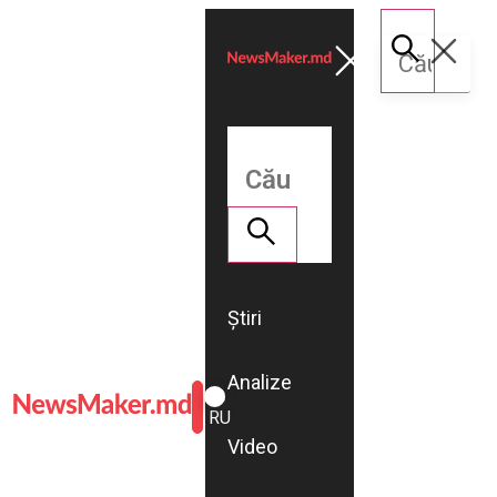
Știri
Analize
ROMÂNĂ
RU
Video