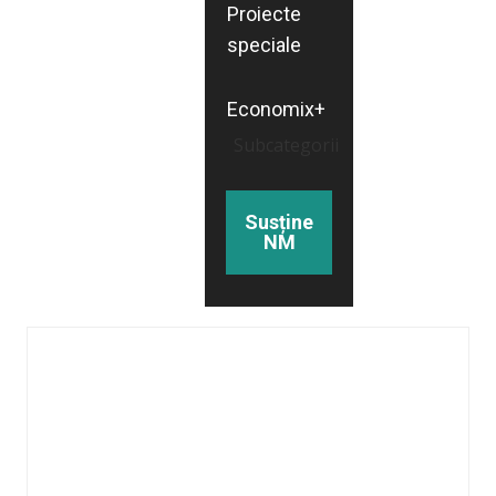
Proiecte
speciale
Economix+
Subcategorii
Susține
NM