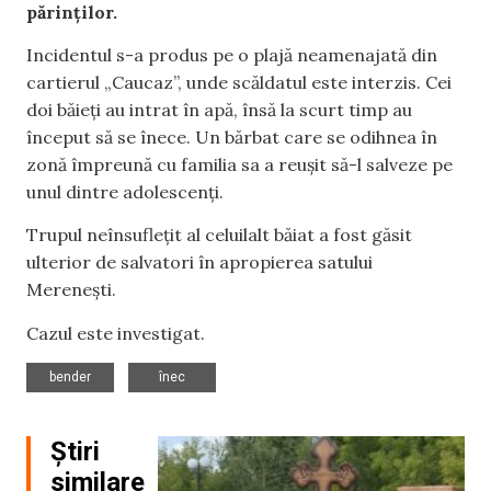
părinților.
Incidentul s-a produs pe o plajă neamenajată din
cartierul „Caucaz”, unde scăldatul este interzis. Cei
doi băieți au intrat în apă, însă la scurt timp au
început să se înece. Un bărbat care se odihnea în
zonă împreună cu familia sa a reușit să-l salveze pe
unul dintre adolescenți.
Trupul neînsuflețit al celuilalt băiat a fost găsit
ulterior de salvatori în apropierea satului
Merenești.
Cazul este investigat.
,
bender
înec
Știri
similare