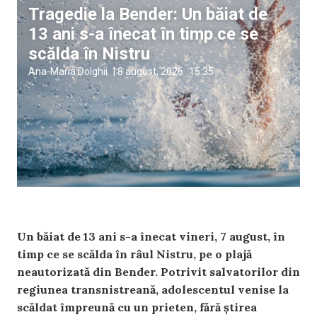
Tragedie la Bender: Un băiat de
13 ani s-a înecat în timp ce se
scălda în Nistru
Ana-Maria Dolghii
|
8 august, 2026
15:35
Un băiat de 13 ani s-a înecat vineri, 7 august, în
timp ce se scălda în râul Nistru, pe o plajă
neautorizată din Bender. Potrivit salvatorilor din
regiunea transnistreană, adolescentul venise la
scăldat împreună cu un prieten, fără știrea