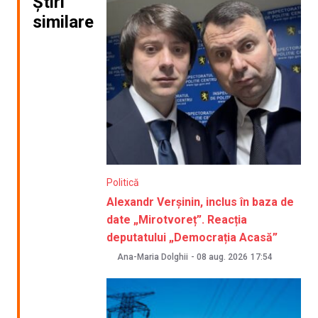
Știri
similare
Politică
Alexandr Verșinin, inclus în baza de
date „Mirotvoreț”. Reacția
deputatului „Democrația Acasă”
Ana-Maria Dolghii
-
08 aug. 2026
17:54