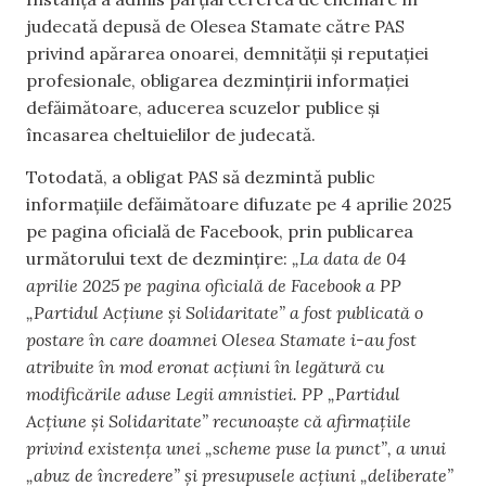
judecată depusă de Olesea Stamate către PAS
privind apărarea onoarei, demnității și reputației
profesionale, obligarea dezmințirii informației
defăimătoare, aducerea scuzelor publice și
încasarea cheltuielilor de judecată.
Totodată, a obligat PAS să dezmintă public
informațiile defăimătoare difuzate pe 4 aprilie 2025
pe pagina oficială de Facebook, prin publicarea
următorului text de dezmințire:
„La data de 04
aprilie 2025 pe
pagina oficială de Facebook a PP
„Partidul Acțiune și Solidaritate” a fost publicată o
postare
în care doamnei Olesea Stamate i-au fost
atribuite în mod eronat acţiuni în legătură cu
modificările aduse Legii amnistiei. PP „Partidul
Acţiune şi Solidaritate” recunoaşte că
afirmaţiile
privind existenţa unei „scheme puse la punct”, a unui
„abuz de încredere” şi
presupusele acţiuni „deliberate”