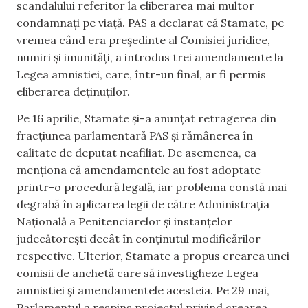
scandalului referitor la eliberarea mai multor
condamnați pe viață. PAS a declarat că Stamate, pe
vremea când era președinte al Comisiei juridice,
numiri și imunități, a introdus trei amendamente la
Legea amnistiei, care, într-un final, ar fi permis
eliberarea deținuților.
Pe 16 aprilie, Stamate și-a anunțat retragerea din
fracțiunea parlamentară PAS și rămânerea în
calitate de deputat neafiliat. De asemenea, ea
menționa că amendamentele au fost adoptate
printr-o procedură legală, iar problema constă mai
degrabă în aplicarea legii de către Administrația
Națională a Penitenciarelor și instanțelor
judecătorești decât în conținutul modificărilor
respective. Ulterior, Stamate a propus crearea unei
comisii de anchetă care să investigheze Legea
amnistiei și amendamentele acesteia. Pe 29 mai,
Parlamentul a respins proiectul privind crearea