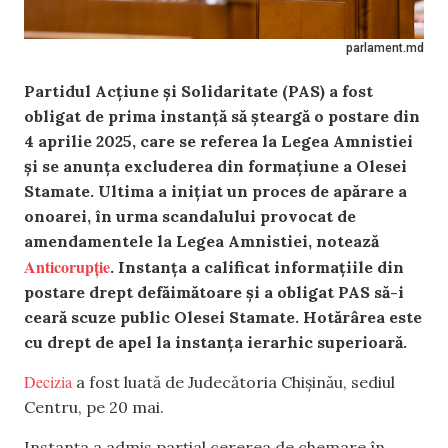
parlament.md
Partidul Acțiune și Solidaritate (PAS) a fost
obligat de prima instanță să șteargă o postare din
4 aprilie 2025, care se referea la Legea Amnistiei
și se anunța excluderea din formațiune a Olesei
Stamate. Ultima a inițiat un proces de apărare a
onoarei, în urma scandalului provocat de
amendamentele la Legea Amnistiei
, notează
Anticorupție
.
Instanța a calificat informațiile din
postare drept defăimătoare și a obligat PAS să-i
ceară scuze public Olesei Stamate. Hotărârea este
cu drept de apel la instanța ierarhic superioară.
Decizia
a fost luată de Judecătoria Chișinău, sediul
Centru, pe 20 mai.
Instanța a admis parțial cererea de chemare în