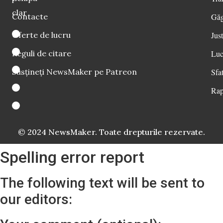
i
clar
Contacte
Găg
Oferte de lucru
Just
Reguli de citare
Luc
Susțineți NewsMaker pe Patreon
Sfat
Rap
© 2024 NewsMaker. Toate drepturile rezervate.
Spelling error report
The following text will be sent to
our editors: