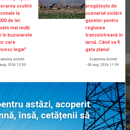
orarea scutirii
pregătește de
sonale la
scenariul sistării
000 de lei:
gazelor pentru
săm mai mulți
regiunea
i în buzunarele
transnistreană în
or care
iarnă. Când va fi
cesc legal”
gata planul
aterina Arvintii
Ecaterina Arvintii
aug. 2026
13:50
-
06 aug. 2026
11:59
entru astăzi, acoperit
nă, însă, cetățenii să