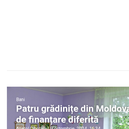
Bani
Patru grădinițe din Moldov
de finanțare diferită
Anatol Cibotari
|
9 octombrie, 2024
16:34