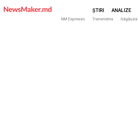
ȘTIRI
ANALIZE
NM Espresso
Transnistria
Găgăuzia