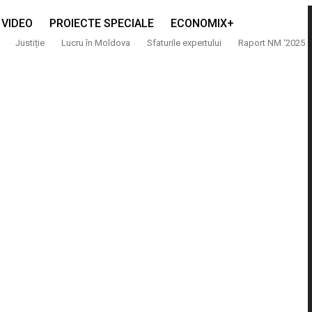
VIDEO
PROIECTE SPECIALE
ECONOMIX+
Justiție
Lucru în Moldova
Sfaturile expertului
Raport NM ‘2025