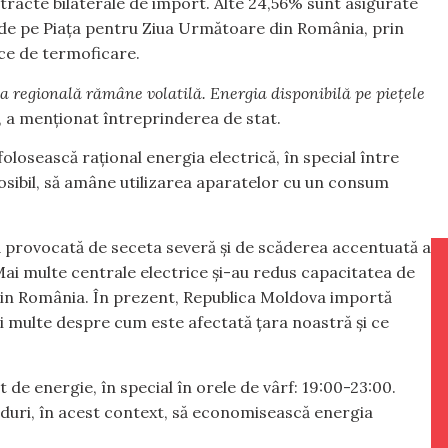
tracte bilaterale de import. Alte 24,56% sunt asigurate
 de pe Piața pentru Ziua Următoare din România, prin
ice de termoficare.
ia regională rămâne volatilă. Energia disponibilă pe piețele
”, a menționat întreprinderea de stat.
osească rațional energia electrică, în special între
e posibil, să amâne utilizarea aparatelor cu un consum
 provocată de seceta severă și de scăderea accentuată a
Mai multe centrale electrice și-au redus capacitatea de
din România. În prezent, Republica Moldova importă
 multe despre cum este afectată țara noastră și ce
t de energie, în special în orele de vârf: 19:00-23:00.
ânduri, în acest context, să economisească energia