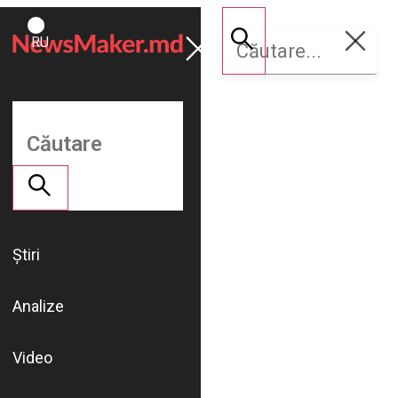
ROMÂNĂ
Susține
RU
NM
Știri
Analize
Video