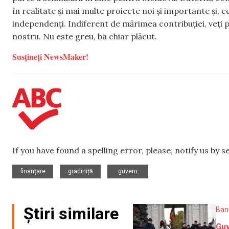
în realitate și mai multe proiecte noi și importante și,
independenți. Indiferent de mărimea contribuției, veți p
nostru. Nu este greu, ba chiar plăcut.
Susțineți NewsMaker!
If you have found a spelling error, please, notify us by 
,
,
finanțare
gradiniță
guvern
Știri similare
Ban
Guv