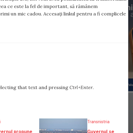
 ceea ce este la fel de important, să rămânem
rimi un mic cadou. Accesați linkul pentru a fi complicele
selecting that text and pressing
Ctrl+Enter
.
i
Transnistria
ernul propune
Guvernul se