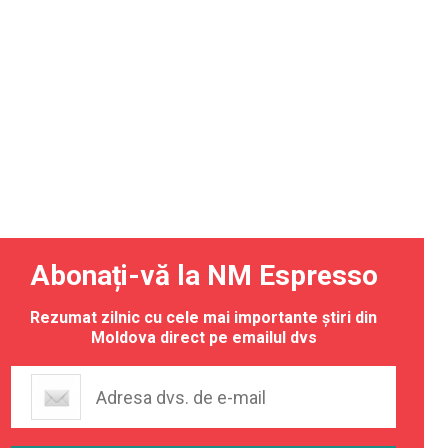
Abonați-vă la NM Espresso
Rezumat zilnic cu cele mai importante știri din
Moldova direct pe emailul dvs