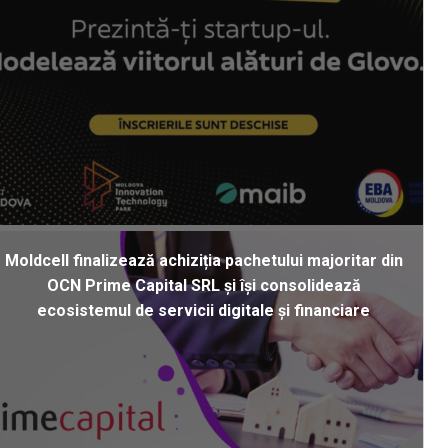
Moldcell finalizează achiziția pachetului majoritar din
OCN Prime Capital SRL și își consolidează
ecosistemul de servicii digitale și financiare