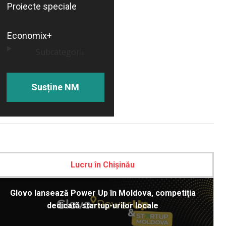
Proiecte speciale
Economix+
Subcategorii
Susține NM
Lucru în Chișinău
Glovo lansează Power Up în Moldova, competiția
dedicată startup-urilor locale