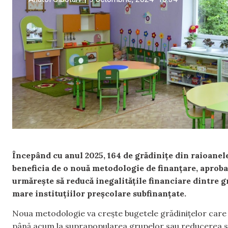
Începând cu anul 2025, 164 de grădinițe din raioanele
beneficia de o nouă metodologie de finanțare, aproba
urmărește să reducă inegalitățile financiare dintre g
mare instituțiilor preșcolare subfinanțate.
Noua metodologie va crește bugetele grădinițelor care 
până acum la suprapopularea grupelor sau reducerea ser