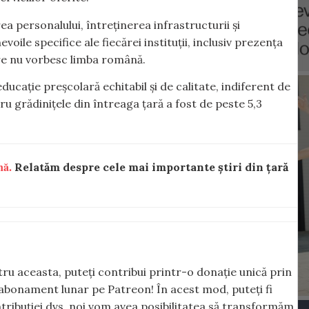
rea personalului, întreținerea infrastructurii și
voile specifice ale fiecărei instituții, inclusiv prezența
are nu vorbesc limba română.
ucație preșcolară echitabil și de calitate, indiferent de
ru grădinițele din întreaga țară a fost de peste 5,3
nă.
Relatăm despre cele mai importante știri din țară
ntru aceasta, puteți contribui printr-o donație unică prin
abonament lunar pe Patreon! În acest mod, puteți fi
tribuției dvs, noi vom avea posibilitatea să transformăm