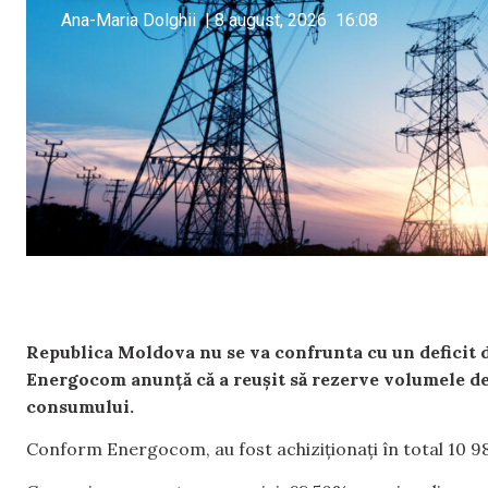
Ana-Maria Dolghii
|
8 august, 2026
16:08
Republica Moldova nu se va confrunta cu un deficit d
Energocom anunță că a reușit să rezerve volumele de
consumului.
Conform Energocom, au fost achiziționați în total 10 9