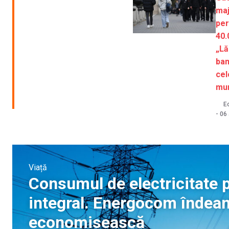
maj
per
40.
„Lă
ban
cel
mun
Ec
-
06 
Viață
Consumul de electricitate p
integral. Energocom îndeam
economisească