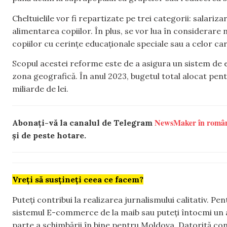
Cheltuielile vor fi repartizate pe trei categorii: salariza
alimentarea copiilor. În plus, se vor lua în considerare ne
copiilor cu cerințe educaționale speciale sau a celor c
Scopul acestei reforme este de a asigura un sistem de ed
zona geografică. În anul 2023, bugetul total alocat pent
miliarde de lei.
NewsMaker în româ
Abonați-vă la canalul de Telegram
și de peste hotare.
Vreți să susțineți ceea ce facem?
Puteți contribui la realizarea jurnalismului calitativ. Pe
sistemul E-commerce de la maib sau puteți întocmi un 
parte a schimbării în bine pentru Moldova. Datorită con