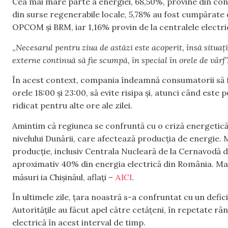
Cea mai mare parte a energiei, 68,50%, provine din con
din surse regenerabile locale, 5,78% au fost cumpărate
OPCOM și BRM, iar 1,16% provin de la centralele electr
„
Necesarul pentru ziua de astăzi este acoperit, însă situaț
externe continuă să fie scumpă, în special în orele de vârf
În acest context, compania îndeamnă consumatorii să fol
orele 18:00 și 23:00, să evite risipa și, atunci când est
ridicat pentru alte ore ale zilei.
Amintim că regiunea se confruntă cu o criză energetică
nivelului Dunării, care afectează producția de energie. 
producție, inclusiv Centrala Nucleară de la Cernavodă 
aproximativ 40% din energia electrică din România. Mai
AICI
măsuri ia Chișinăul, aflați –
.
În ultimele zile, țara noastră s-a confruntat cu un defici
Autoritățile au făcut apel către cetățeni, în repetate r
electrică în acest interval de timp.