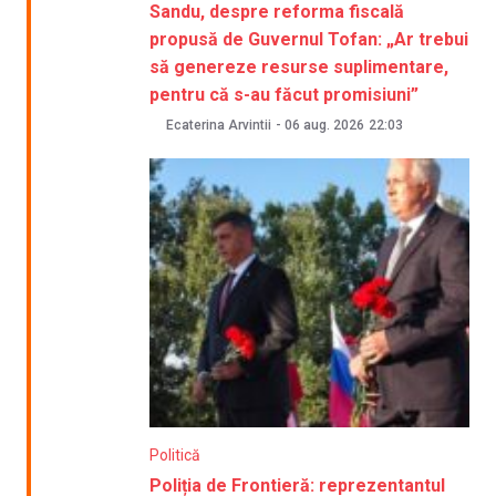
Sandu, despre reforma fiscală
propusă de Guvernul Tofan: „Ar trebui
să genereze resurse suplimentare,
pentru că s-au făcut promisiuni”
Ecaterina Arvintii
-
06 aug. 2026
22:03
Politică
Poliția de Frontieră: reprezentantul