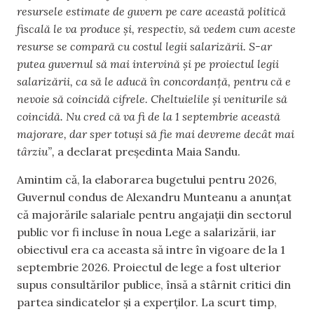
resursele estimate de guvern pe care această politică
fiscală le va produce și, respectiv, să vedem cum aceste
resurse se compară cu costul legii salarizării. S-ar
putea guvernul să mai intervină și pe proiectul legii
salarizării, ca să le aducă în concordanță, pentru că e
nevoie să coincidă cifrele. Cheltuielile și veniturile să
coincidă. Nu cred că va fi de la 1 septembrie această
majorare, dar sper totuși să fie mai devreme decât mai
târziu”,
a declarat președinta Maia Sandu.
Amintim că, la elaborarea bugetului pentru 2026,
Guvernul condus de Alexandru Munteanu a anunțat
că majorările salariale pentru angajații din sectorul
public vor fi incluse în noua Lege a salarizării, iar
obiectivul era ca aceasta să intre în vigoare de la 1
septembrie 2026. Proiectul de lege a fost ulterior
supus consultărilor publice, însă a stârnit critici din
partea sindicatelor și a experților. La scurt timp,