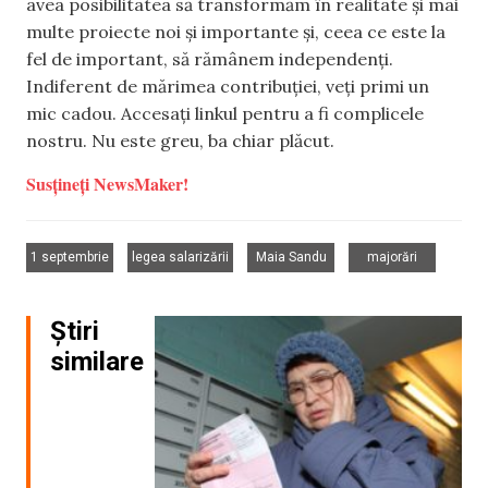
avea posibilitatea să transformăm în realitate și mai
multe proiecte noi și importante și, ceea ce este la
fel de important, să rămânem independenți.
Indiferent de mărimea contribuției, veți primi un
mic cadou. Accesați linkul pentru a fi complicele
nostru. Nu este greu, ba chiar plăcut.
Susțineți NewsMaker!
,
,
,
1 septembrie
legea salarizării
Maia Sandu
majorări
Știri
similare