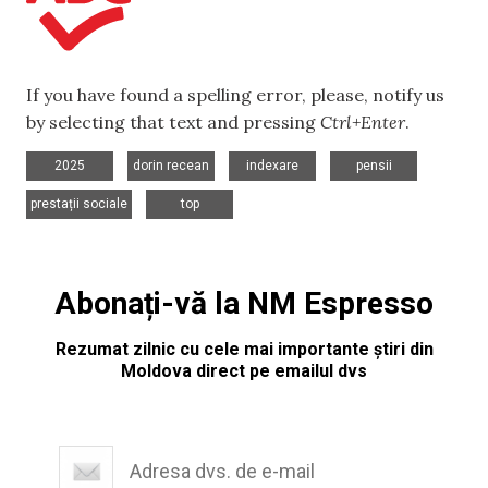
If you have found a spelling error, please, notify us
by selecting that text and pressing
Ctrl+Enter
.
,
,
,
,
2025
dorin recean
indexare
pensii
,
prestații sociale
top
Abonați-vă la NM Espresso
Rezumat zilnic cu cele mai importante știri din
Moldova direct pe emailul dvs