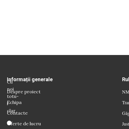
Informații generale
Ru
Cu
noi
Despre proiect
NM 
totu-
Echipa
Tra
i
clar
Contacte
Găg
Oferte de lucru
Just