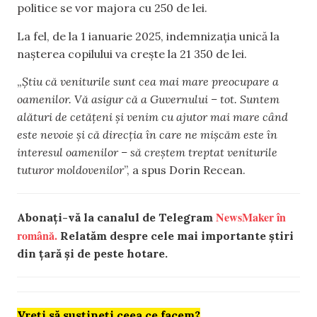
politice se vor majora cu 250 de lei.
La fel, de la 1 ianuarie 2025, indemnizația unică la
nașterea copilului va crește la 21 350 de lei.
„
Știu că veniturile sunt cea mai mare preocupare a
oamenilor. Vă asigur că a Guvernului – tot. Suntem
alături de cetățeni și venim cu ajutor mai mare când
este nevoie și că direcția în care ne mișcăm este în
interesul oamenilor – să creștem treptat veniturile
tuturor moldovenilor
”, a spus Dorin Recean.
NewsMaker în
Abonați-vă la canalul de Telegram
română.
Relatăm despre cele mai importante știri
din țară și de peste hotare.
Vreți să susțineți ceea ce facem?