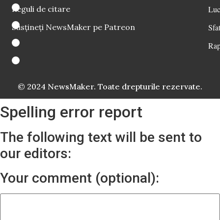
Reguli de citare
Luc
Susțineți NewsMaker pe Patreon
Sfat
Rap
© 2024 NewsMaker. Toate drepturile rezervate.
Spelling error report
The following text will be sent to
our editors:
Your comment (optional):