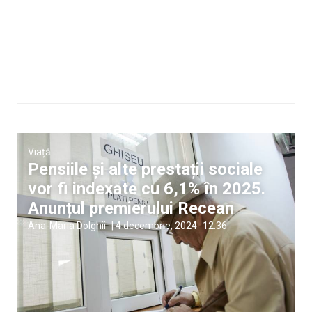
Viață
Pensiile și alte prestații sociale
vor fi indexate cu 6,1% în 2025.
Anunțul premierului Recean
Ana-Maria Dolghii
|
4 decembrie, 2024
12:36