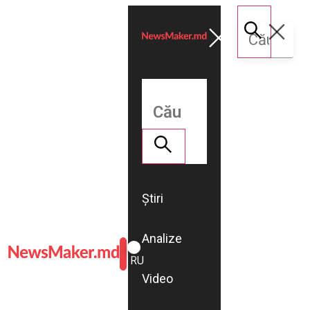
Știri
Analize
ROMÂNĂ
RU
Video