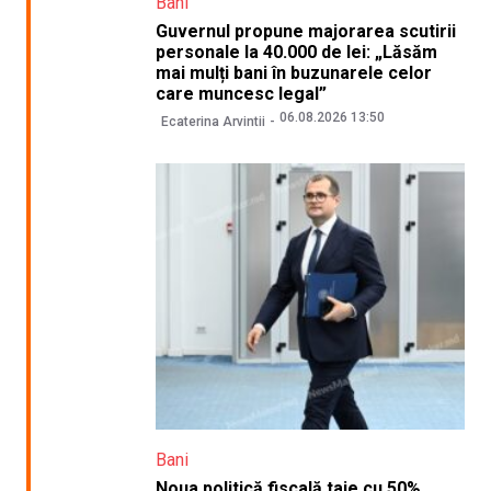
Bani
Guvernul propune majorarea scutirii
personale la 40.000 de lei: „Lăsăm
mai mulți bani în buzunarele celor
care muncesc legal”
06.08.2026 13:50
Ecaterina Arvintii
Bani
Noua politică fiscală taie cu 50%