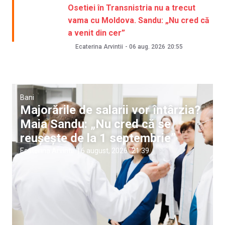
Osetiei în Transnistria nu a trecut
vama cu Moldova. Sandu: „Nu cred că
a venit din cer”
Ecaterina Arvintii
-
06 aug. 2026
20:55
Bani
Majorările de salarii vor întârzia?
Maia Sandu: „Nu cred că se
reușește de la 1 septembrie”
Ecaterina Arvintii
|
6 august, 2026
21:39