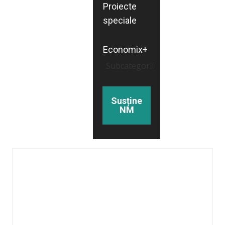
Proiecte
speciale
Economix+
Subcategorii
Susține
NM