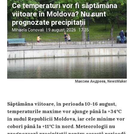
Ce temperaturi vor fi săptămâna
viitoare în Moldova? Nu sunt
prognozate precipitații
Mihaela Conovali
|
9 august, 2026
17:35
Максим Андреев, NewsMaker
Săptămâna viitoare, în perioada 10-16 august,
temperaturile maxime vor ajunge până la +34°C
în sudul Republicii Moldova, iar cele minime vor
coborî până la +11°C în nord. Meteorologii nu
prognozează precipitații pentru această perioadă.