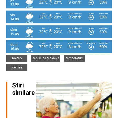
,
,
,
meteo
Republica Moldova
temperaturi
vremea
Știri
similare