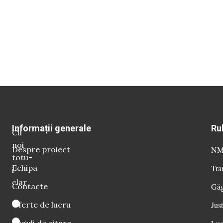
Informații generale
Ru
Cu
noi
Despre proiect
NM 
totu-
Echipa
Tra
i
clar
Contacte
Găg
Oferte de lucru
Just
Reguli de citare