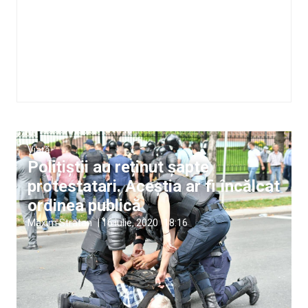
Viață
Polițiștii au reținut șapte
protestatari. Aceștia ar fi încălcat
ordinea publică
Maxim Stratan
|
16 iulie, 2020
18:16