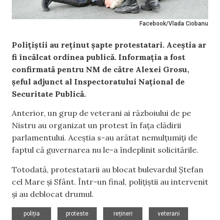
Facebook/Vlada Ciobanu
Polițiștii au reținut șapte protestatari. Aceștia ar
fi încălcat ordinea publică. Informația a fost
confirmată pentru NM de către Alexei Grosu,
șeful adjunct al Inspectoratului Național de
Securitate Publică.
Anterior, un grup de veterani ai războiului de pe
Nistru au organizat un protest în fața clădirii
parlamentului. Aceștia s-au arătat nemulțumiți de
faptul că guvernarea nu le-a îndeplinit solicitările.
Totodată, protestatarii au blocat bulevardul Ștefan
cel Mare și Sfânt. Într-un final, polițiștii au intervenit
și au deblocat drumul.
,
,
,
poliția
proteste
rețineri
veterani