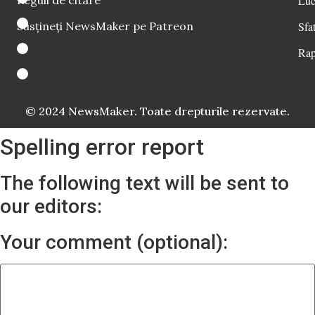
Luc
Susțineți NewsMaker pe Patreon
Sfat
Rap
© 2024 NewsMaker. Toate drepturile rezervate.
Spelling error report
The following text will be sent to
our editors:
Your comment (optional):