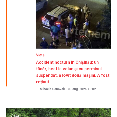
Viață
Accident nocturn în Chișinău: un
tânăr, beat la volan și cu permisul
suspendat, a lovit două mașini. A fost
reținut
Mihaela Conovali
-
09 aug. 2026
13:02
Viață