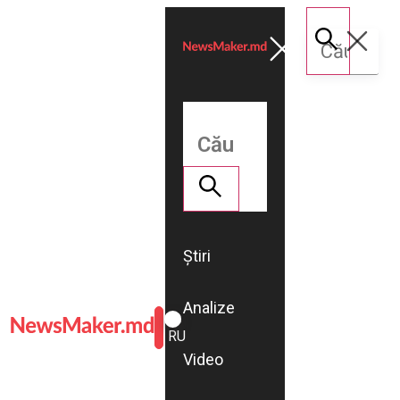
Știri
Analize
ROMÂNĂ
RU
Video