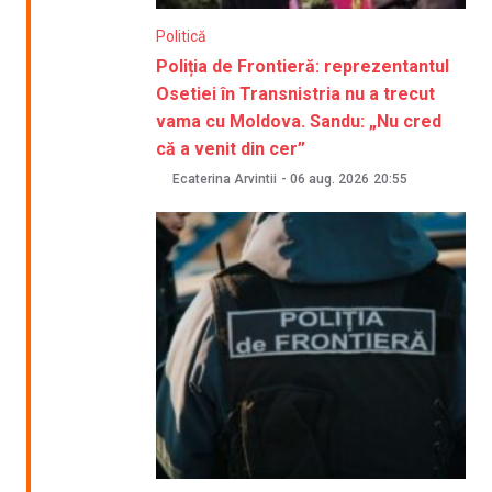
Politică
Poliția de Frontieră: reprezentantul
Osetiei în Transnistria nu a trecut
vama cu Moldova. Sandu: „Nu cred
că a venit din cer”
Ecaterina Arvintii
-
06 aug. 2026
20:55