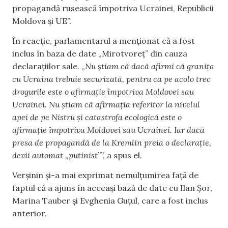
propagandă rusească împotriva Ucrainei, Republicii
Moldova și UE”.
În reacție, parlamentarul a menționat că a fost
inclus în baza de date „Mirotvoreț” din cauza
declarațiilor sale. „
Nu știam că dacă afirmi că granița
cu Ucraina trebuie securizată, pentru ca pe acolo trec
drogurile este o afirmație împotriva Moldovei sau
Ucrainei. Nu știam că afirmația referitor la nivelul
apei de pe Nistru și catastrofa ecologică este o
afirmație împotriva Moldovei sau Ucrainei. Iar dacă
presa de propagandă de la Kremlin preia o declarație,
devii automat „putinist”
”, a spus el.
Verșinin și-a mai exprimat nemulțumirea față de
faptul că a ajuns în aceeași bază de date cu Ilan Șor,
Marina Tauber și Evghenia Guțul, care a fost inclus
anterior.