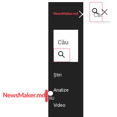
Știri
Analize
ROMÂNĂ
RU
Video