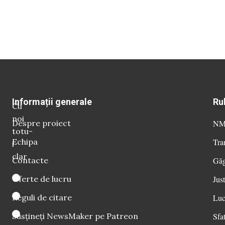
Informații generale
Ru
Cu
noi
Despre proiect
NM 
totu-
Echipa
Tra
i
clar
Contacte
Găg
Oferte de lucru
Just
Reguli de citare
Luc
Susțineți NewsMaker pe Patreon
Sfat