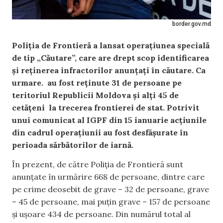
border.gov.md
Poliția de Frontieră a lansat operațiunea specială
de tip „Căutare”, care are drept scop identificarea
și reținerea infractorilor anunțați în căutare. Ca
urmare. au fost reținute 31 de persoane pe
teritoriul Republicii Moldova și alți 45 de
cetățeni la trecerea frontierei de stat. Potrivit
unui comunicat al IGPF din 15 ianuarie acțiunile
din cadrul operațiunii au fost desfășurate în
perioada sărbătorilor de iarnă.
În prezent, de către Poliția de Frontieră sunt
anunțate în urmărire 668 de persoane, dintre care
pe crime deosebit de grave – 32 de persoane, grave
– 45 de persoane, mai puțin grave – 157 de persoane
și ușoare 434 de persoane. Din numărul total al