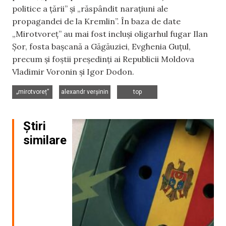
politice a țării” și „răspândit narațiuni ale
propagandei de la Kremlin”. În baza de date
„Mirotvoreț” au mai fost incluși oligarhul fugar Ilan
Șor, fosta bașcană a Găgăuziei, Evghenia Guțul,
precum și foștii președinți ai Republicii Moldova
Vladimir Voronin și Igor Dodon.
,
,
„mirotvoreț”
alexandr verșinin
top
Știri
similare