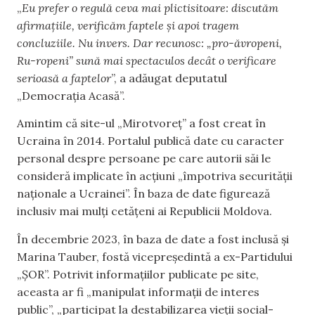
„
Eu prefer o regulă ceva mai plictisitoare: discutăm
afirmațiile, verificăm faptele și apoi tragem
concluziile. Nu invers. Dar recunosc: „pro-ăvropeni,
Ru-ropeni” sună mai spectaculos decât o verificare
serioasă a faptelor
”, a adăugat deputatul
„Democrația Acasă”.
Amintim că site-ul „Mirotvoreț” a fost creat în
Ucraina în 2014. Portalul publică date cu caracter
personal despre persoane pe care autorii săi le
consideră implicate în acțiuni „împotriva securității
naționale a Ucrainei”. În baza de date figurează
inclusiv mai mulți cetățeni ai Republicii Moldova.
În decembrie 2023, în baza de date a fost inclusă și
Marina Tauber, fostă vicepreședintă a ex-Partidului
„ȘOR”. Potrivit informațiilor publicate pe site,
aceasta ar fi „manipulat informații de interes
public”, „participat la destabilizarea vieții social-