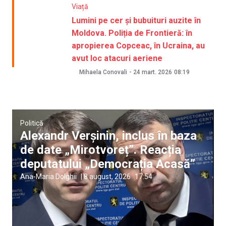
Viață
Lumini pe cer și bubuituri auzite în
Moldova. Poliția de Frontieră: în
apropierea Copceac, în Ucraina, au
avut loc atacuri aeriene
Mihaela Conovali
-
24 mart. 2026
08:19
Politică
Alexandr Verșinin, inclus în baza
de date „Mirotvoreț”. Reacția
deputatului „Democrația Acasă”
Ana-Maria Dolghii
|
8 august, 2026
17:54