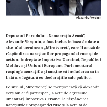
Alexandru Versinin
Deputatul Partidului „Democrația Acasă”,
Alexandr Verșinin, a fost inclus în baza de date a
site-ului ucrainean „Mirotvoreț”, care îl acuză de
răspândirea narațiunilor propagandei ruse și de
acțiuni îndreptate împotriva Ucrainei, Republicii
Moldova și Uniunii Europene. Parlamentarul
respinge acuzațiile și susține că includerea sa în
listă are legătură cu declarațiile sale publice.
Pe site-ul „Mirotvoreț” se menționează că Alexandr
Verșinin ar fi participat „la acte de agresiune
umanitară împotriva Ucrainei, la răspândirea
narațiunilor propagandei ruse și la acțiuni de