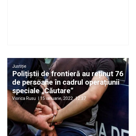
Justiție
Polițiștii de frontieră au reținut 76
de persoane în cadrul operațiunii
speciale „Căutare”
Viorica Rusu
|
15 ianuarie, 2022
12:37