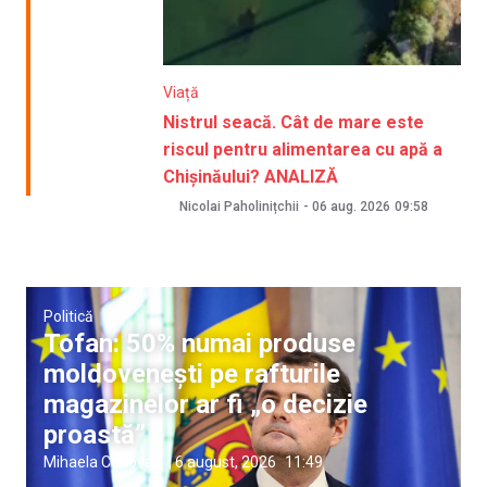
Viață
Nistrul seacă. Cât de mare este
riscul pentru alimentarea cu apă a
Chișinăului? ANALIZĂ
Nicolai Paholinițchii
-
06 aug. 2026
09:58
Politică
Tofan: 50% numai produse
moldovenești pe rafturile
magazinelor ar fi „o decizie
proastă”
Mihaela Conovali
|
6 august, 2026
11:49