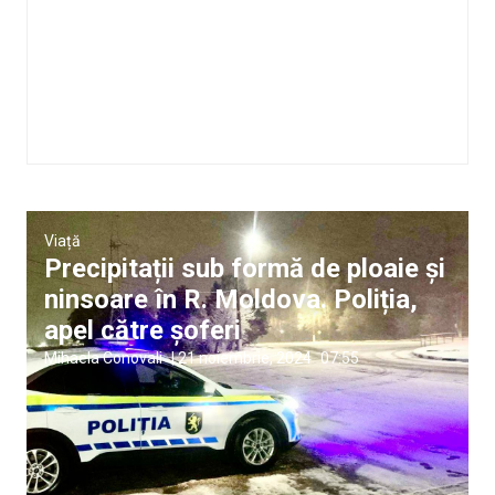
Viață
Precipitații sub formă de ploaie și
ninsoare în R. Moldova. Poliția,
apel către șoferi
Mihaela Conovali
|
21 noiembrie, 2024
07:55