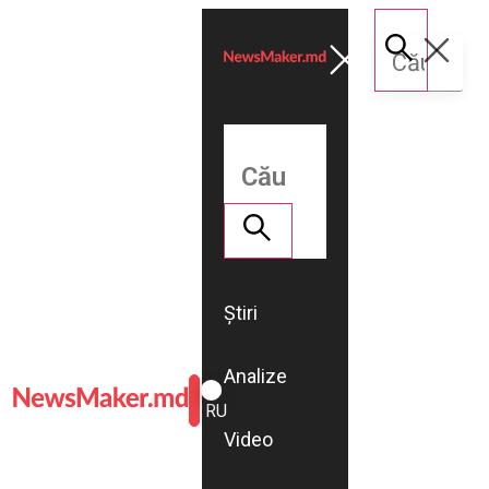
Știri
Analize
ROMÂNĂ
RU
Video