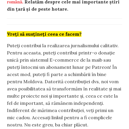
română.
Relatăm despre cele mai importante știri
din țară și de peste hotare.
Vreți să susțineți ceea ce facem?
Puteți contribui la realizarea jurnalismului calitativ.
Pentru aceasta, puteți contribui printr-o donație
unică prin sistemul E-commerce de la maib sau
puteți întocmi un abonament lunar pe Patreon! În
acest mod, puteți fi parte a schimbării în bine
pentru Moldova. Datorită contribuției dvs, noi vom
avea posibilitatea să transformăm în realitate și mai
multe proiecte noi și importante și, ceea ce este la
fel de important, să rămânem independenți.
Indiferent de mărimea contribuției, veți primi un
mic cadou. Accesați linkul pentru a fi complicele
nostru. Nu este greu, ba chiar plăcut.