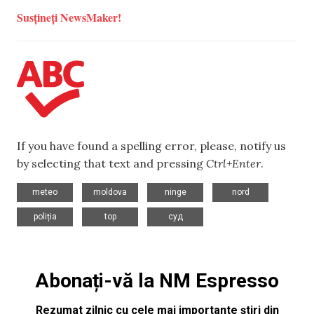
Susțineți NewsMaker!
If you have found a spelling error, please, notify us
by selecting that text and pressing
Ctrl+Enter
.
,
,
,
,
meteo
moldova
ninge
nord
,
,
poliția
top
суд
Abonați-vă la NM Espresso
Rezumat zilnic cu cele mai importante știri din