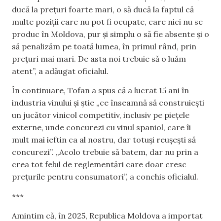
ducă la prețuri foarte mari, o să ducă la faptul că
multe poziții care nu pot fi ocupate, care nici nu se
produc în Moldova, pur și simplu o să fie absente și o
să penalizăm pe toată lumea, în primul rând, prin
prețuri mai mari. De asta noi trebuie să o luăm
atent”, a adăugat oficialul.
În continuare, Tofan a spus că a lucrat 15 ani în
industria vinului și știe „ce înseamnă să construiești
un jucător vinicol competitiv, inclusiv pe piețele
externe, unde concurezi cu vinul spaniol, care îi
mult mai ieftin ca al nostru, dar totuși reușești să
concurezi”. „Acolo trebuie să batem, dar nu prin a
crea tot felul de reglementări care doar cresc
prețurile pentru consumatori”, a conchis oficialul.
***
Amintim că, în 2025, Republica Moldova a importat