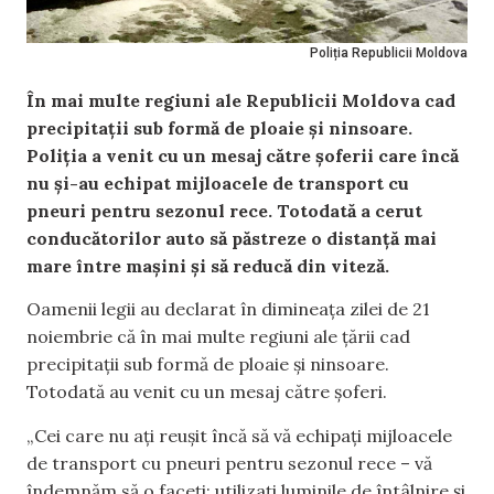
Poliția Republicii Moldova
În mai multe regiuni ale Republicii Moldova cad
precipitații sub formă de ploaie și ninsoare.
Poliția a venit cu un mesaj către șoferii care încă
nu și-au echipat mijloacele de transport cu
pneuri pentru sezonul rece. Totodată a cerut
conducătorilor auto să păstreze o distanță mai
mare între mașini și să reducă din viteză.
Oamenii legii au declarat în dimineața zilei de 21
noiembrie că în mai multe regiuni ale țării cad
precipitații sub formă de ploaie și ninsoare.
Totodată au venit cu un mesaj către șoferi.
„Cei care nu ați reușit încă să vă echipați mijloacele
de transport cu pneuri pentru sezonul rece – vă
îndemnăm să o faceți; utilizați luminile de întâlnire și