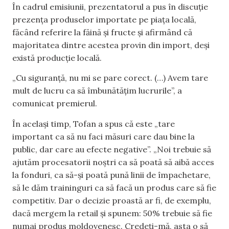
În cadrul emisiunii, prezentatorul a pus în discuție
prezența produselor importate pe piața locală,
făcând referire la făină și fructe și afirmând că
majoritatea dintre acestea provin din import, deși
există producție locală.
„Cu siguranță, nu mi se pare corect. (…) Avem tare
mult de lucru ca să îmbunătățim lucrurile”, a
comunicat premierul.
În același timp, Tofan a spus că este „tare
important ca să nu faci măsuri care dau bine la
public, dar care au efecte negative”. „Noi trebuie să
ajutăm procesatorii noștri ca să poată să aibă acces
la fonduri, ca să-și poată pună linii de împachetare,
să le dăm traininguri ca să facă un produs care să fie
competitiv. Dar o decizie proastă ar fi, de exemplu,
dacă mergem la retail și spunem: 50% trebuie să fie
numai produs moldovenesc. Credeți-mă, asta o să