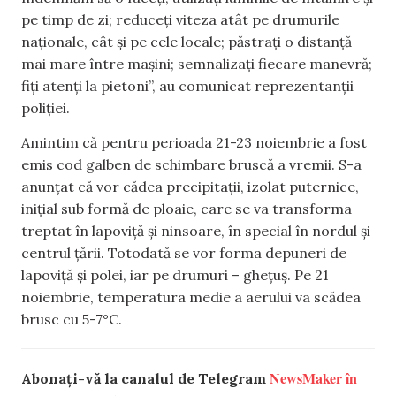
pe timp de zi; reduceți viteza atât pe drumurile
naționale, cât și pe cele locale; păstrați o distanță
mai mare între mașini; semnalizați fiecare manevră;
fiți atenți la pietoni”, au comunicat reprezentanții
poliției.
Amintim că pentru perioada 21-23 noiembrie a fost
emis cod galben de schimbare bruscă a vremii. S-a
anunțat că vor cădea precipitații, izolat puternice,
inițial sub formă de ploaie, care se va transforma
treptat în lapoviță și ninsoare, în special în nordul și
centrul țării. Totodată se vor forma depuneri de
lapoviță și polei, iar pe drumuri – ghețuș. Pe 21
noiembrie, temperatura medie a aerului va scădea
brusc cu 5-7°C.
NewsMaker în
Abonați-vă la canalul de Telegram