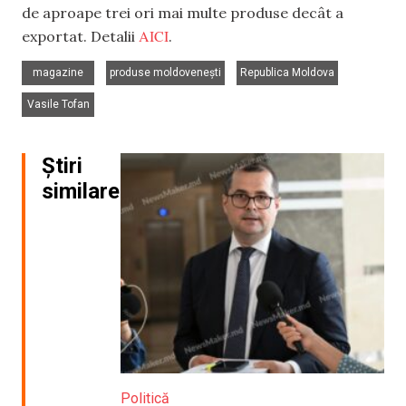
de aproape trei ori mai multe produse decât a
AICI
exportat. Detalii
.
,
,
,
magazine
produse moldovenești
Republica Moldova
Vasile Tofan
Știri
similare
Politică