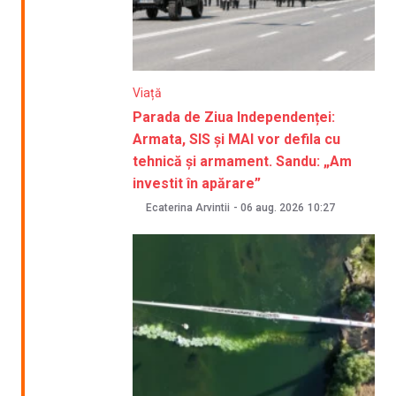
Viață
Parada de Ziua Independenței:
Armata, SIS și MAI vor defila cu
tehnică și armament. Sandu: „Am
investit în apărare”
Ecaterina Arvintii
-
06 aug. 2026
10:27