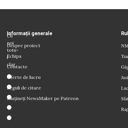
Informații generale
Ru
Cu
noi
Despre proiect
NM 
totu-
Echipa
Tra
i
clar
Contacte
Găg
Oferte de lucru
Just
Reguli de citare
Luc
Susțineți NewsMaker pe Patreon
Sfat
Rap