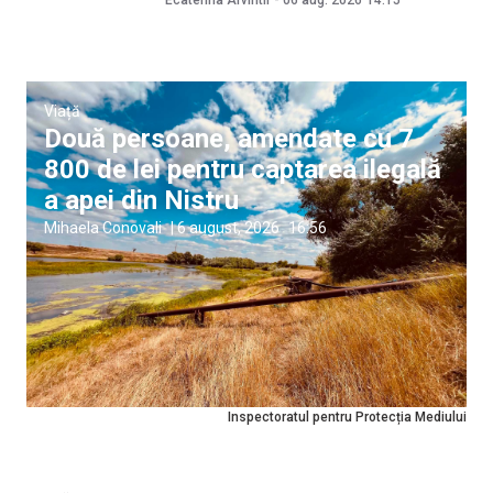
Ecaterina Arvintii
-
06 aug. 2026
14:15
Viață
Două persoane, amendate cu 7
800 de lei pentru captarea ilegală
a apei din Nistru
Mihaela Conovali
|
6 august, 2026
16:56
Inspectoratul pentru Protecția Mediului