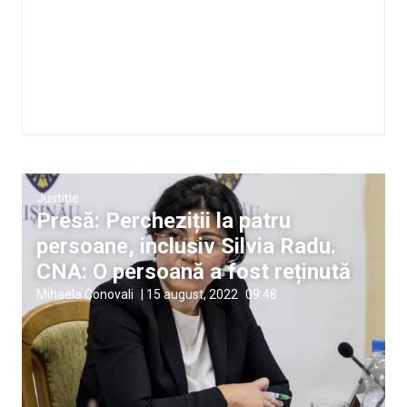
Justiție
Presă: Percheziții la patru
persoane, inclusiv Silvia Radu.
CNA: O persoană a fost reținută
Mihaela Conovali
|
15 august, 2022
09:48