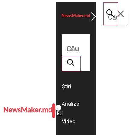
Știri
Analize
ROMÂNĂ
RU
Video