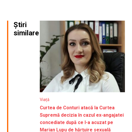
Știri
similare
Viață
Curtea de Conturi atacă la Curtea
Supremă decizia în cazul ex-angajatei
concediate după ce l-a acuzat pe
Marian Lupu de hărțuire sexuală