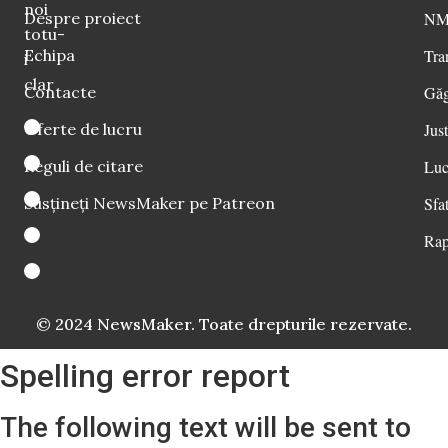
noi
Despre proiect
NM 
totu-
Echipa
Tra
i
clar
Contacte
Găg
Oferte de lucru
Just
Reguli de citare
Luc
Susțineți NewsMaker pe Patreon
Sfat
Rap
© 2024 NewsMaker. Toate drepturile rezervate.
Spelling error report
The following text will be sent to