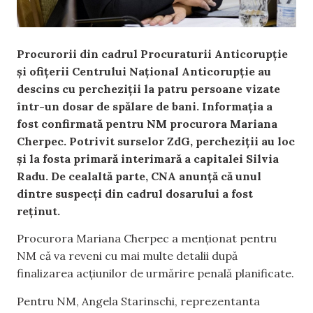
Procurorii din cadrul Procuraturii Anticorupție
și ofițerii Centrului Național Anticorupție au
descins cu percheziții la patru persoane vizate
într-un dosar de spălare de bani. Informația a
fost confirmată pentru NM procurora Mariana
Cherpec. Potrivit surselor ZdG, percheziții au loc
și la fosta primară interimară a capitalei Silvia
Radu. De cealaltă parte, CNA anunță că unul
dintre suspecți din cadrul dosarului a fost
reținut.
Procurora Mariana Cherpec a menționat pentru
NM că va reveni cu mai multe detalii după
finalizarea acțiunilor de urmărire penală planificate.
Pentru NM, Angela Starinschi, reprezentanta