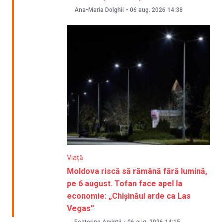
Ana-Maria Dolghii
-
06 aug. 2026
14:38
Viață
Moldova riscă să rămână fără lumină,
pe 6 august. Tofan face apel la
economie: „Chișinăul arde ca Las
Vegas”