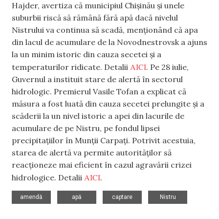
Hajder, avertiza că municipiul Chișinău și unele
suburbii riscă să rămână fără apă dacă nivelul
Nistrului va continua să scadă, menționând că apa
din lacul de acumulare de la Novodnestrovsk a ajuns
la un minim istoric din cauza secetei și a
AICI
temperaturilor ridicate. Detalii
. Pe 28 iulie,
Guvernul a instituit stare de alertă în sectorul
hidrologic. Premierul Vasile Tofan a explicat că
măsura a fost luată din cauza secetei prelungite și a
scăderii la un nivel istoric a apei din lacurile de
acumulare de pe Nistru, pe fondul lipsei
precipitațiilor în Munții Carpați. Potrivit acestuia,
starea de alertă va permite autorităților să
reacționeze mai eficient în cazul agravării crizei
AICI
hidrologice. Detalii
.
,
,
,
amendă
apă
captare
Nistru