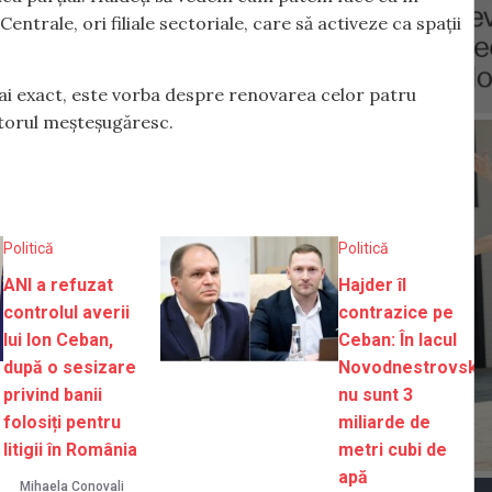
Centrale, ori filiale sectoriale, care să activeze ca spații
ai exact, este vorba despre renovarea celor patru
ctorul meșteșugăresc.
Politică
Politică
ANI a refuzat
Hajder îl
controlul averii
contrazice pe
lui Ion Ceban,
Ceban: În lacul
după o sesizare
Novodnestrovsk
privind banii
nu sunt 3
folosiți pentru
miliarde de
litigii în România
metri cubi de
apă
Mihaela Conovali