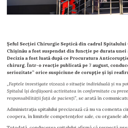
Șeful Secției Chirurgie Septică din cadrul Spitalulu
Chișinău a fost suspendat din funcție pe durata unei 
Decizia a fost luată după ce Procuratura Anticorupție
chirurg. Într-o reacție publicată pe 7 august, conduc
seriozitate” orice suspiciune de corupție și își reafir
„Faptele investigate vizează o situație individuală și nu pot 
Spitalul își desfășoară activitatea in conformitate cu preved
responsabilității față de pacienți”
, se arată în comunicatul
Administrația spitalului precizează că nu va comenta ci
coopera, în limitele competențelor sale, cu organele abi
Totodată, conducerea spitalului afirmă că respectă pre