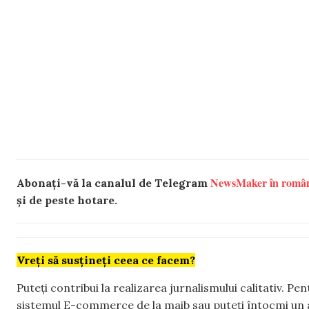
NewsMaker în româ
Abonați-vă la canalul de Telegram
și de peste hotare.
Vreți să susțineți ceea ce facem?
Puteți contribui la realizarea jurnalismului calitativ. Pe
sistemul E-commerce de la maib sau puteți întocmi un 