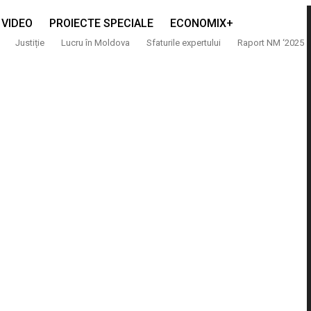
VIDEO
PROIECTE SPECIALE
ECONOMIX+
Justiție
Lucru în Moldova
Sfaturile expertului
Raport NM ‘2025