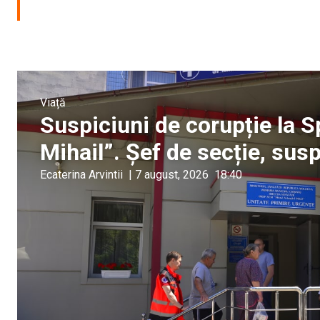
Viață
Suspiciuni de corupție la S
Mihail”. Șef de secție, sus
Ecaterina Arvintii
|
7 august, 2026
18:40