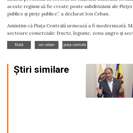
aceste regiuni să fie create poate subdiviziuni ale Pieței 
publice și piețe publice”, a declarat Ion Ceban.
Amintim că Piața Centrală urmează a fi modernizată. M
sectoare comerciale: fructe, legume, zona angro și se
,
,
filială
ion ceban
piața centrală
Știri similare