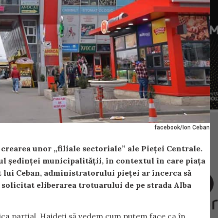
facebook/Ion Ceban
earea unor „filiale sectoriale” ale Pieței Centrale.
ul ședinței municipalității, în contextul în care piața
t lui Ceban, administratorului pieței ar încerca să
 solicitat eliberarea trotuarului de pe strada Alba
ica parțial. Haideți să vedem cum putem face ca în