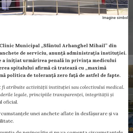
Imagine simbol
i Clinic Municipal „Sfântul Arhanghel Mihail” din
anchete de serviciu, anunță administrația instituției.
 a inițiat urmărirea penală în privința medicului
erea spitalului afirmă că tratează cu „maximă
mă politica de toleranță zero față de astfel de fapte.
fi atribuite activității instituției sau colectivului medical.
erile legale, principiile transparenței, integrității și
 oficial.
rcumstanțele unei anchete aflate în desfășurare și va
litate.
zumția de nevinovăție și nu va comenta circumstanțele