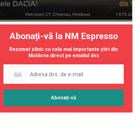
Abonați-vă la NM Espresso
Rezumat zilnic cu cele mai importante știri din
Moldova direct pe emailul dvs