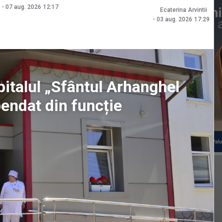
-
07 aug. 2026
12:17
Ecaterina Arvintii
-
03 aug. 2026
17:29
pitalul „Sfântul Arhanghel
pendat din funcție