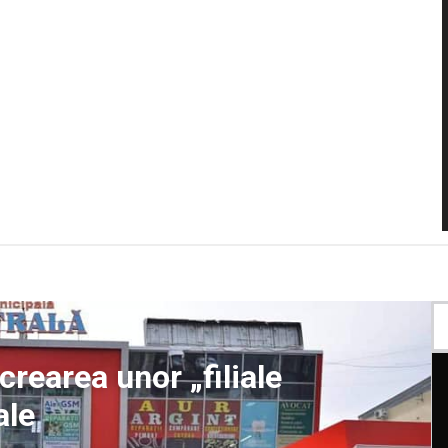
crearea unor „filiale
ale