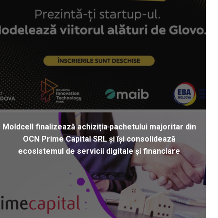
Moldcell finalizează achiziția pachetului majoritar din
OCN Prime Capital SRL și își consolidează
ecosistemul de servicii digitale și financiare