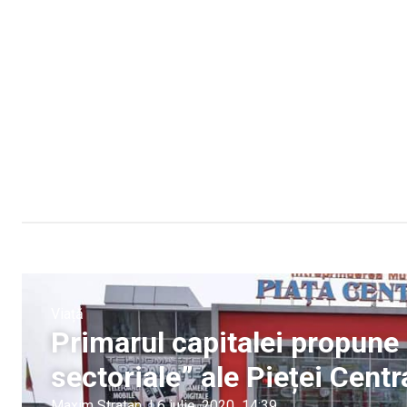
Viață
Primarul capitalei propune 
sectoriale” ale Pieței Centr
Maxim Stratan
|
6 iulie, 2020
14:39