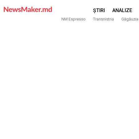
ȘTIRI
ANALIZE
NM Espresso
Transnistria
Găgăuzia