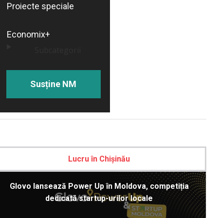
Proiecte speciale
Economix+
Subcategorii
Susține NM
Lucru în Chișinău
Glovo lansează Power Up în Moldova, competiția
dedicată startup-urilor locale