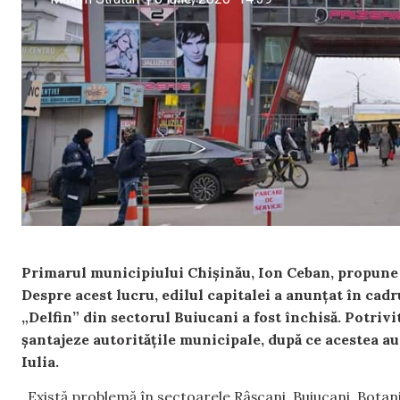
Primarul municipiului Chișinău, Ion Ceban, propune cr
Despre acest lucru, edilul capitalei a anunțat în cadr
„Delfin” din sectorul Buiucani a fost închisă. Potrivi
șantajeze autoritățile municipale, după ce acestea au
Iulia.
„Există problemă în sectoarele Râșcani, Buiucani, Botan