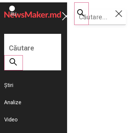
ROMÂNĂ
Susține
RU
NM
Știri
Analize
Video