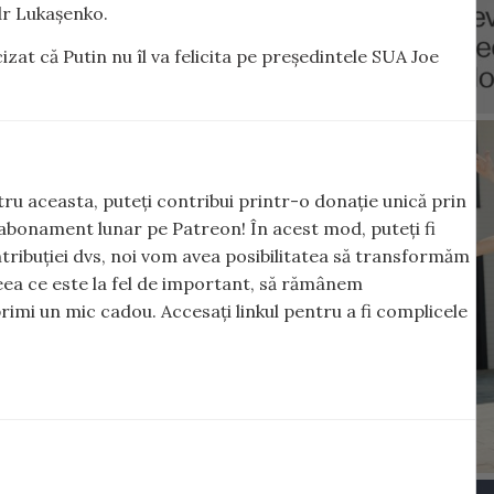
dr Lukașenko.
zat că Putin nu îl va felicita pe președintele SUA Joe
ntru aceasta, puteți contribui printr-o donație unică prin
abonament lunar pe Patreon! În acest mod, puteți fi
tribuției dvs, noi vom avea posibilitatea să transformăm
 ceea ce este la fel de important, să rămânem
rimi un mic cadou. Accesați linkul pentru a fi complicele