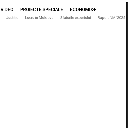
VIDEO
PROIECTE SPECIALE
ECONOMIX+
Justiție
Lucru în Moldova
Sfaturile expertului
Raport NM ‘2025