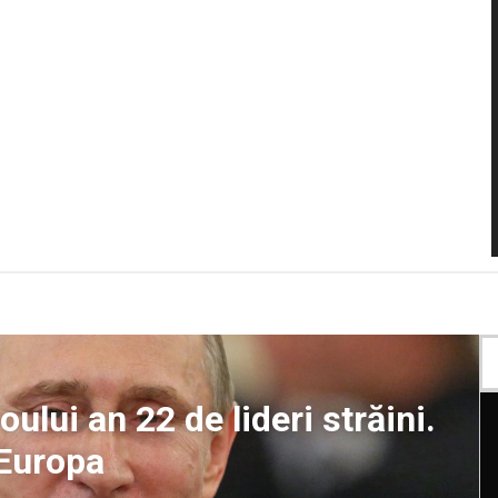
oului an 22 de lideri străini.
 Europa