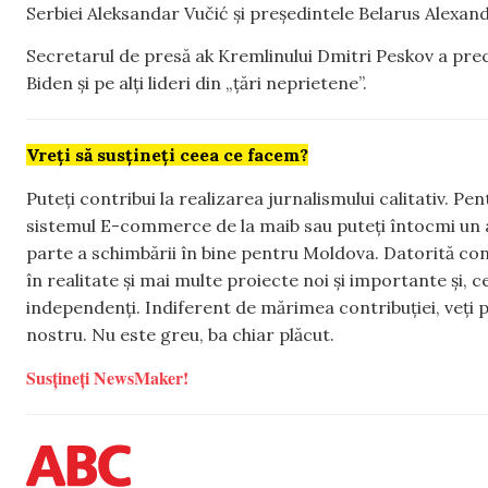
Serbiei Aleksandar Vučić și președintele Belarus Alexan
Secretarul de presă ak Kremlinului Dmitri Peskov a preci
Biden și pe alți lideri din „țări neprietene”.
Vreți să susțineți ceea ce facem?
Puteți contribui la realizarea jurnalismului calitativ. Pe
sistemul E-commerce de la maib sau puteți întocmi un 
parte a schimbării în bine pentru Moldova. Datorită con
în realitate și mai multe proiecte noi și importante și,
independenți. Indiferent de mărimea contribuției, veți p
nostru. Nu este greu, ba chiar plăcut.
Susțineți NewsMaker!