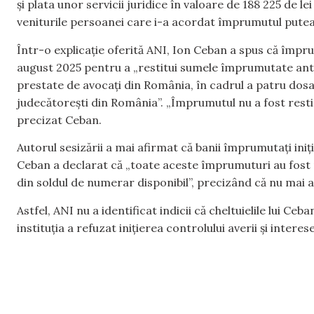
și plata unor servicii juridice în valoare de 188 225 de le
veniturile persoanei care i-a acordat împrumutul pute
Într-o explicație oferită ANI, Ion Ceban a spus că împru
august 2025 pentru a „restitui sumele împrumutate anter
prestate de avocați din România, în cadrul a patru dosa
judecătorești din România”. „Împrumutul nu a fost restit
precizat Ceban.
Autorul sesizării a mai afirmat că banii împrumutați iniția
Ceban a declarat că „toate aceste împrumuturi au fost r
din soldul de numerar disponibil”, precizând că nu mai 
Astfel, ANI nu a identificat indicii că cheltuielile lui Ce
instituția a refuzat inițierea controlului averii și intere