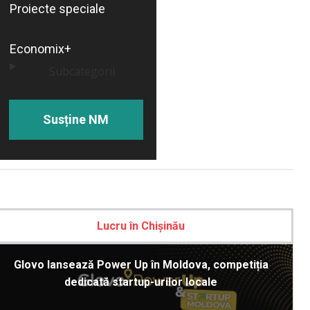
Proiecte speciale
Economix+
Subcategorii
Susține NM
Lucru în Chișinău
Glovo lansează Power Up în Moldova, competiția
dedicată startup-urilor locale