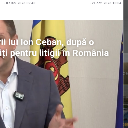
-
07 ian. 2026
09:43
-
21 oct. 2025
18:04
ii lui Ion Ceban, după o
iți pentru litigii în România