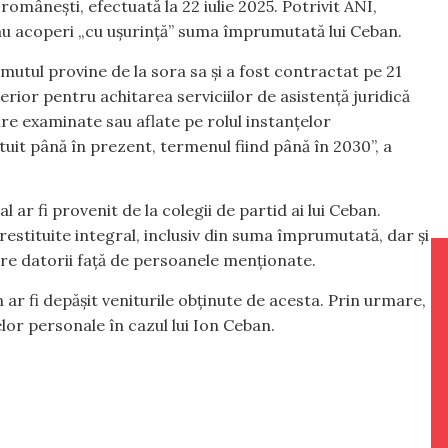
i românești, efectuată la 22 iulie 2025. Potrivit ANI,
au acoperi „cu ușurință” suma împrumutată lui Ceban.
mutul provine de la sora sa și a fost contractat pe 21
ior pentru achitarea serviciilor de asistență juridică
re examinate sau aflate pe rolul instanțelor
uit până în prezent, termenul fiind până în 2030”, a
l ar fi provenit de la colegii de partid ai lui Ceban.
estituite integral, inclusiv din suma împrumutată, dar și
are datorii față de persoanele menționate.
ban ar fi depășit veniturile obținute de acesta. Prin urmare,
selor personale în cazul lui Ion Ceban.