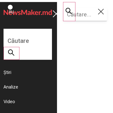
ROMÂNĂ
Susține
RU
NM
Știri
Analize
Video