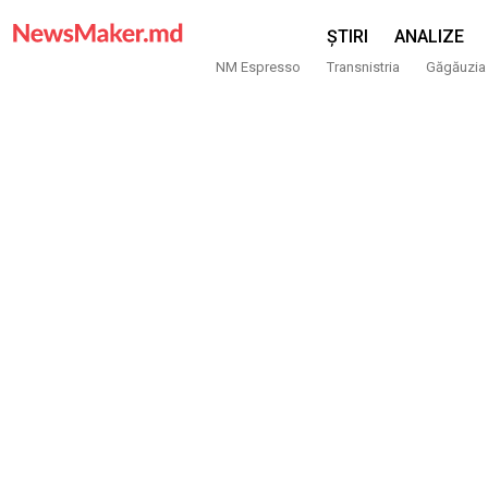
ȘTIRI
ANALIZE
NM Espresso
Transnistria
Găgăuzia