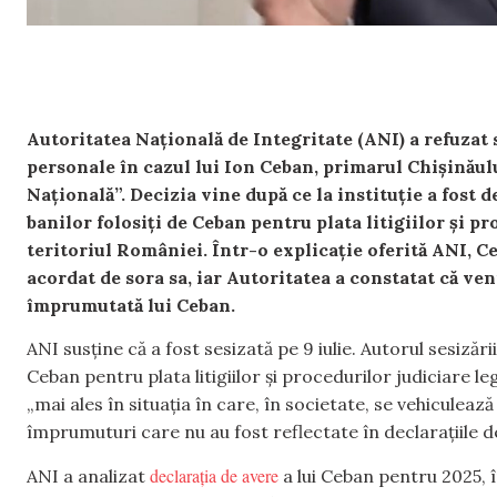
Autoritatea Națională de Integritate (ANI) a refuzat s
personale în cazul lui Ion Ceban, primarul Chișinăulu
Naţională”. Decizia vine după ce la instituție a fost d
banilor folosiți de Ceban pentru plata litigiilor și pr
teritoriul României. Într-o explicație oferită ANI, 
acordat de sora sa, iar Autoritatea a constatat că ve
împrumutată lui Ceban.
ANI susține că a fost sesizată pe 9 iulie. Autorul sesizări
Ceban pentru plata litigiilor și procedurilor judiciare le
„mai ales în situația în care, în societate, se vehiculeaz
împrumuturi care nu au fost reflectate în declarațiile d
declarația de avere
ANI a analizat
a lui Ceban pentru 2025, 