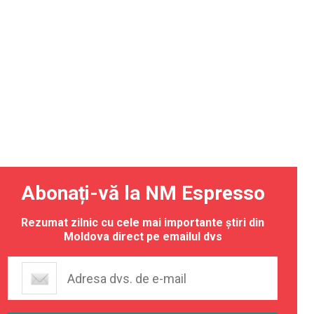
Abonați-vă la NM Espresso
Rezumat zilnic cu cele mai importante știri din
Moldova direct pe emailul dvs