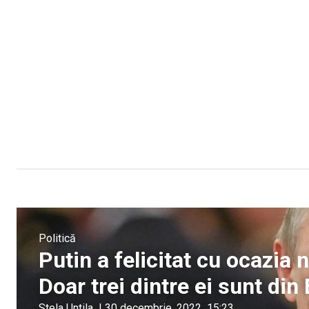
Politică
Putin a felicitat cu ocazia n
Doar trei dintre ei sunt din
Stela Untila
|
30 decembrie, 2022
15:23