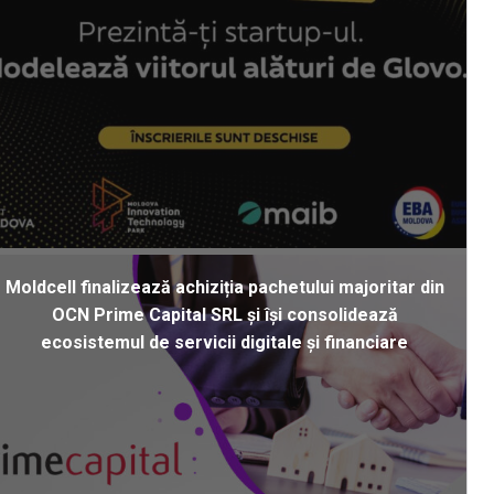
Moldcell finalizează achiziția pachetului majoritar din
OCN Prime Capital SRL și își consolidează
ecosistemul de servicii digitale și financiare