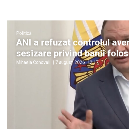
Politică
ANI a refuzat controlul aver
sesizare privind banii folos
Mihaela Conovali
|
7 august, 2026
12:17