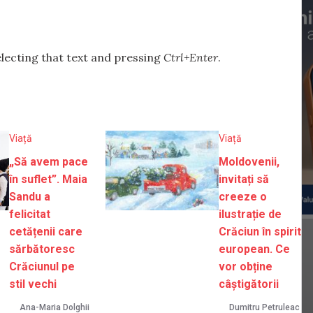
selecting that text and pressing
Ctrl+Enter
.
Viață
Viață
„Să avem pace
Moldovenii,
în suflet”. Maia
invitați să
Sandu a
creeze o
felicitat
ilustrație de
cetățenii care
Crăciun în spirit
sărbătoresc
european. Ce
Crăciunul pe
vor obține
stil vechi
câștigătorii
Ana-Maria Dolghii
Dumitru Petruleac