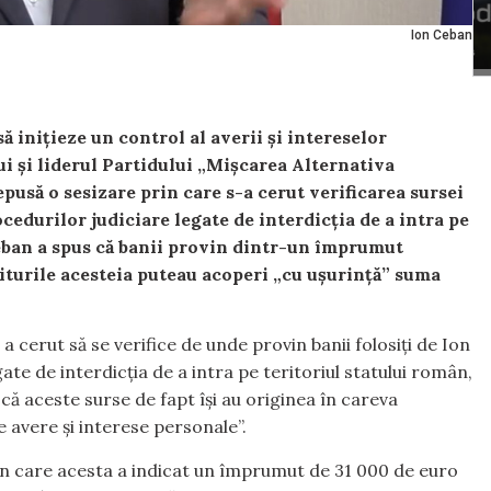
Ion Ceban
ă inițieze un control al averii și intereselor
i și liderul Partidului „Mişcarea Alternativa
epusă o sesizare prin care s-a cerut verificarea sursei
ocedurilor judiciare legate de interdicția de a intra pe
Ceban a spus că banii provin dintr-un împrumut
niturile acesteia puteau acoperi „cu ușurință” suma
i a cerut să se verifice de unde provin banii folosiți de Ion
gate de interdicția de a intra pe teritoriul statului român,
ă că aceste surse de fapt își au originea în careva
e avere și interese personale”.
în care acesta a indicat un împrumut de 31 000 de euro