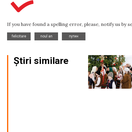
If you have found a spelling error, please, notify us by 
,
,
felicitare
noul an
путин
Știri similare