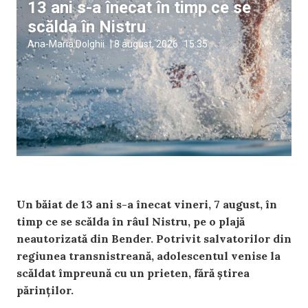
13 ani s-a înecat în timp ce se
scălda în Nistru
Ana-Maria Dolghii
|
8 august, 2026
15:35
Un băiat de 13 ani s-a înecat vineri, 7 august, în
timp ce se scălda în râul Nistru, pe o plajă
neautorizată din Bender. Potrivit salvatorilor din
regiunea transnistreană, adolescentul venise la
scăldat împreună cu un prieten, fără știrea
părinților.