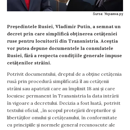
Sursa: Украина.ру
Președintele Rusiei, Vladimir Putin, a semnat un
decret prin care simplifică obținerea cetățeniei
ruse pentru locuitorii din Transnistria. Aceștia
vor putea depune documentele la consulatele
Rusiei, fără a respecta condițiile generale impuse
cetățenilor străini.
Potrivit documentului, dreptul de a obține cetățenia
rusă prin procedură simplificată îl au cetățenii
străini sau apatrizii care au împlinit 18 ani și care
locuiesc permanent în Transnistria la data intrării
în vigoare a decretului. Decizia a fost luată, potrivit
textului oficial, „în scopul protejării drepturilor și
libertăților omului și cetățeanului, în conformitate
cu principiile și normele general recunoscute ale