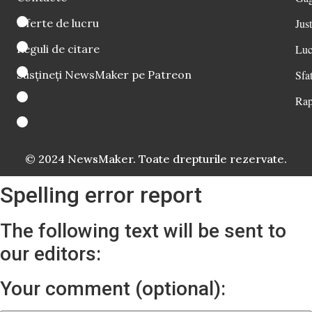
Oferte de lucru
Just
Reguli de citare
Luc
Susțineți NewsMaker pe Patreon
Sfat
Rap
© 2024 NewsMaker. Toate drepturile rezervate.
Spelling error report
The following text will be sent to
our editors:
Your comment (optional):