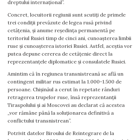
dreptului internațional”.
Concret, locuitorii regiunii sunt scutiți de primele
trei condiții prevăzute de legea rusă privind
cetățenia, și anume reședința permanentă pe
teritoriul Rusiei timp de cinci ani, cunoașterea limbii
ruse și cunoașterea istoriei Rusiei. Astfel, aceștia vor
putea depune cererea de cetățenie direct la
reprezentanțele diplomatice și consulatele Rusiei.
Amintim că în regiunea transnistreană se află un
contingent militar rus estimat la 1.000-1.500 de
persoane. Chișinăul a cerut în repetate rânduri
retragerea trupelor ruse, însă reprezentanții
Tiraspolului și ai Moscovei au declarat că acestea
„vor rămâne până la soluționarea definitivă a
conflictului transnistrean”.
Potrivit datelor Biroului de Reintegrare de la