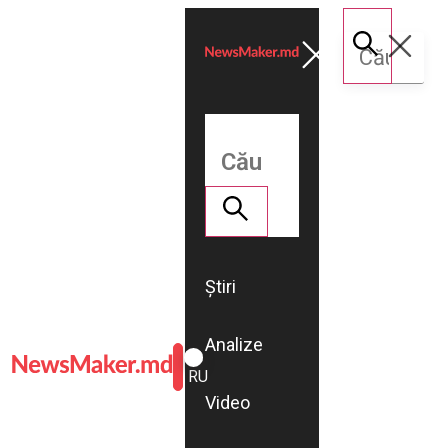
Știri
Analize
ROMÂNĂ
RU
Video