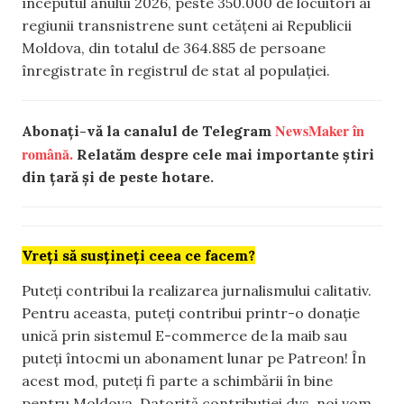
începutul anului 2026, peste 350.000 de locuitori ai
regiunii transnistrene sunt cetățeni ai Republicii
Moldova, din totalul de 364.885 de persoane
înregistrate în registrul de stat al populației.
NewsMaker în
Abonați-vă la canalul de Telegram
română.
Relatăm despre cele mai importante știri
din țară și de peste hotare.
Vreți să susțineți ceea ce facem?
Puteți contribui la realizarea jurnalismului calitativ.
Pentru aceasta, puteți contribui printr-o donație
unică prin sistemul E-commerce de la maib sau
puteți întocmi un abonament lunar pe Patreon! În
acest mod, puteți fi parte a schimbării în bine
pentru Moldova. Datorită contribuției dvs, noi vom