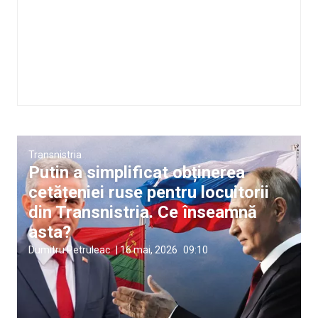
Transnistria
Putin a simplificat obținerea
cetățeniei ruse pentru locuitorii
din Transnistria. Ce înseamnă
asta?
Dumitru Petruleac
|
16 mai, 2026
09:10