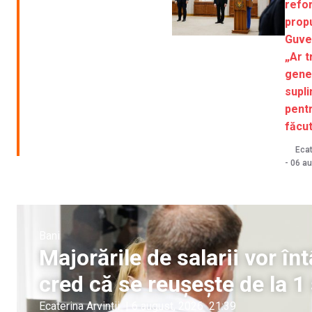
refo
prop
Guve
„Ar t
gene
supl
pentr
făcut
Ecat
-
06 au
Bani
Majorările de salarii vor î
cred că se reușește de la 
Ecaterina Arvintii
|
6 august, 2026
21:39