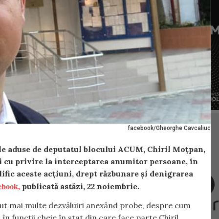
facebook/Gheorghe Cavcaliuc
ile aduse de deputatul blocului ACUM, Chiril Moțpan,
i cu privire la interceptarea anumitor persoane, în
ific aceste acțiuni, drept răzbunare și denigrarea
ebook,
publicată astăzi, 22 noiembrie.
cut mai multe dezvăluiri anexând probe, despre cum
n funcții cheie în stat din care face parte Chiril