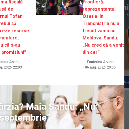
rma fiscală
Frontieră:
usă de
reprezentantul
rnul Tofan:
Osetiei în
rebui să
Transnistria nu a
reze resurse
trecut vama cu
imentare,
Moldova. Sandu:
u că s-au
„Nu cred că a venit
 promisiuni”
din cer”
erina Arvintii
Ecaterina Arvintii
g. 2026
22:03
-
06 aug. 2026
20:55
ntârzia? Maia Sandu: „Nu
1 septembrie”