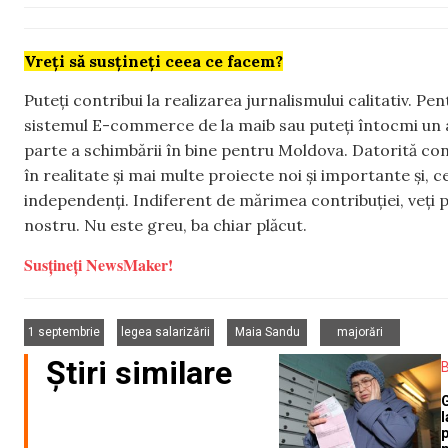
Vreți să susțineți ceea ce facem?
Puteți contribui la realizarea jurnalismului calitativ. Pe
sistemul E-commerce de la maib sau puteți întocmi un 
parte a schimbării în bine pentru Moldova. Datorită con
în realitate și mai multe proiecte noi și importante și,
independenți. Indiferent de mărimea contribuției, veți p
nostru. Nu este greu, ba chiar plăcut.
Susțineți NewsMaker!
,
,
,
1 septembrie
legea salarizării
Maia Sandu
majorări
Știri similare
l