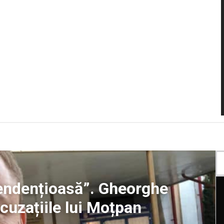
tendențioasă”. Gheorghe
cuzațiile lui Moțpan