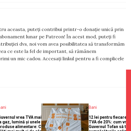
ntru aceasta, puteți contribui printr-o donație unică prin
abonament lunar pe Patreon! În acest mod, puteți fi
tribuției dvs, noi vom avea posibilitatea să transformăm
 ceea ce este la fel de important, să rămânem
rimi un mic cadou. Accesați linkul pentru a fi complicele
Bani
Bani
Guvernul vrea TVA mai mare
12 lei pentru fiecare c
a gaz, lumină și unele
TVA de 20%: cum vre
produse alimentare: Cine va
Guvernul Tofan să ta