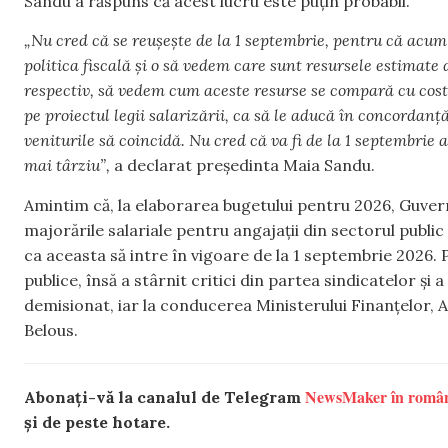
Sandu a răspuns că acest lucru este puțin probabil.
„Nu cred că se reușește de la 1 septembrie, pentru că acum 
politica fiscală și o să vedem care sunt resursele estimate 
respectiv, să vedem cum aceste resurse se compară cu costul
pe proiectul legii salarizării, ca să le aducă în concordanță
veniturile să coincidă. Nu cred că va fi de la 1 septembrie
mai târziu”,
a declarat președinta Maia Sandu.
Amintim că, la elaborarea bugetului pentru 2026, Guve
majorările salariale pentru angajații din sectorul public v
ca aceasta să intre în vigoare de la 1 septembrie 2026. P
publice, însă a stârnit critici din partea sindicatelor ș
demisionat, iar la conducerea Ministerului Finanțelor, A
Belous.
NewsMaker în româ
Abonați-vă la canalul de Telegram
și de peste hotare.