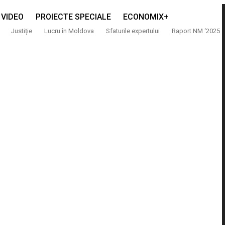
VIDEO
PROIECTE SPECIALE
ECONOMIX+
Justiție
Lucru în Moldova
Sfaturile expertului
Raport NM ‘2025