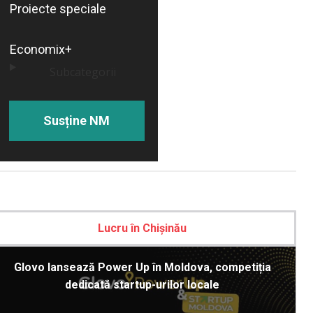
Proiecte speciale
Economix+
Subcategorii
Susține NM
Lucru în Chișinău
Glovo lansează Power Up în Moldova, competiția
dedicată startup-urilor locale