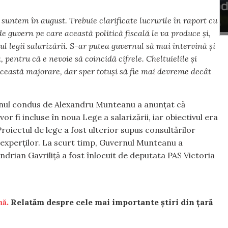
suntem în august. Trebuie clarificate lucrurile în raport cu
de guvern pe care această politică fiscală le va produce și,
 legii salarizării. S-ar putea guvernul să mai intervină și
, pentru că e nevoie să coincidă cifrele. Cheltuielile și
 această majorare, dar sper totuși să fie mai devreme decât
rnul condus de Alexandru Munteanu a anunțat că
or fi incluse în noua Lege a salarizării, iar obiectivul era
roiectul de lege a fost ulterior supus consultărilor
i a experților. La scurt timp, Guvernul Munteanu a
ndrian Gavriliță a fost înlocuit de deputata PAS Victoria
nă.
Relatăm despre cele mai importante știri din țară