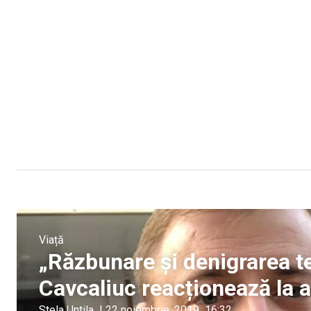
Viață
„Răzbunare și denigrarea 
Cavcaliuc reacționează la a
Stela Untila
|
22 noiembrie, 2019
16:32