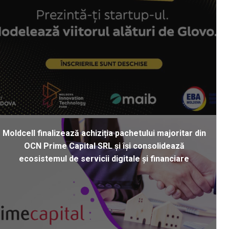
Moldcell finalizează achiziția pachetului majoritar din
OCN Prime Capital SRL și își consolidează
ecosistemul de servicii digitale și financiare