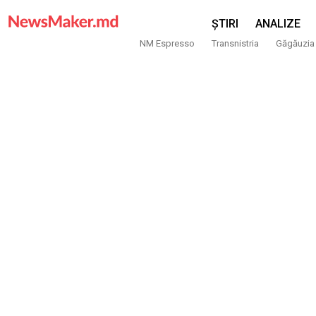
ȘTIRI
ANALIZE
NM Espresso
Transnistria
Găgăuzia