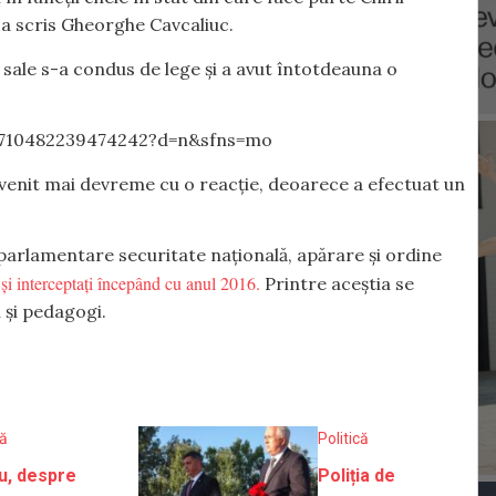
, a scris Gheorghe Cavcaliuc.
 sale s-a condus de lege și a avut întotdeauna o
/710482239474242?d=n&sfns=mo
 venit mai devreme cu o reacție, deoarece a efectuat un
parlamentare securitate națională, apărare și ordine
i și interceptați începând cu anul 2016.
Printre aceștia se
i și pedagogi.
că
Politică
u, despre
Poliția de