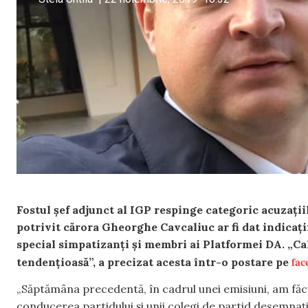
Fostul șef adjunct al IGP respinge categoric acuzați
potrivit cărora Gheorghe Cavcaliuc ar fi dat indicați
special simpatizanți și membri ai Platformei DA. „Cal
fac
tendențioasă”, a precizat acesta într-o postare pe
„Săptămâna precedentă, în cadrul unei emisiuni, am fă
conducerea partidului și unii colegi de partid desemnați î