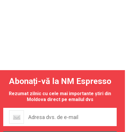
Abonați-vă la NM Espresso
Rezumat zilnic cu cele mai importante știri din
Moldova direct pe emailul dvs
olet și
a
xeze