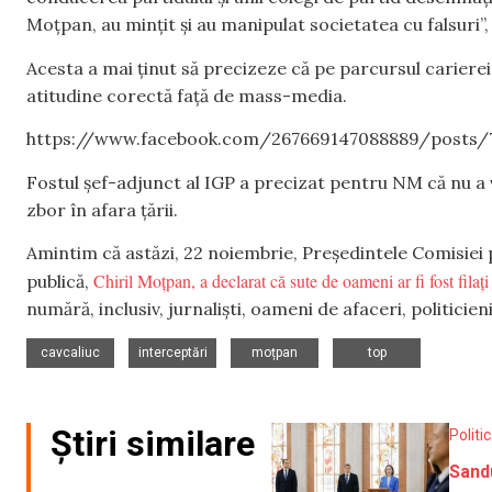
Moțpan, au mințit și au manipulat societatea cu falsuri”
Acesta a mai ținut să precizeze că pe parcursul carierei
atitudine corectă față de mass-media.
https://www.facebook.com/267669147088889/posts
Fostul șef-adjunct al IGP a precizat pentru NM că nu a
zbor în afara țării.
Amintim că astăzi, 22 noiembrie, Președintele Comisiei 
Chiril Moțpan, a declarat că sute de oameni ar fi fost filaț
publică,
numără, inclusiv, jurnaliști, oameni de afaceri, politicien
,
,
,
cavcaliuc
interceptări
moțpan
top
Știri similare
Politi
Sand