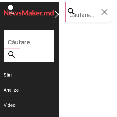
ROMÂNĂ
Susține
RU
NM
Știri
Analize
Video