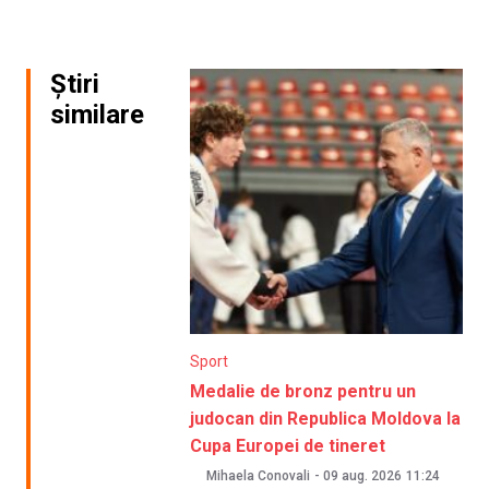
Știri
similare
Sport
Medalie de bronz pentru un
judocan din Republica Moldova la
Cupa Europei de tineret
Mihaela Conovali
-
09 aug. 2026
11:24