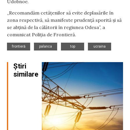
Udobnoe.
„Recomandăm cetățenilor să evite deplasările în
zona respectivă, să manifeste prudență sporită și să
se abțină de la călătorii în regiunea Odesa”, a
comunicat Poliția de Frontieră.
,
,
,
frontieră
palanca
top
ucraina
Știri
similare