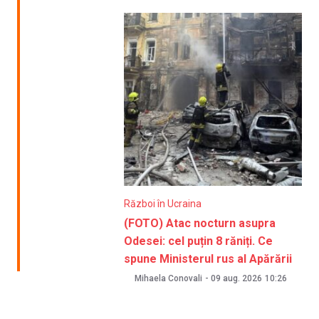
Război în Ucraina
(FOTO) Atac nocturn asupra
Odesei: cel puțin 8 răniți. Ce
spune Ministerul rus al Apărării
Mihaela Conovali
-
09 aug. 2026
10:26