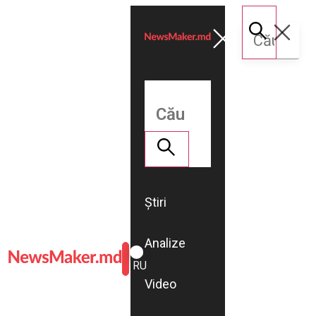
Știri
Analize
ROMÂNĂ
RU
Video