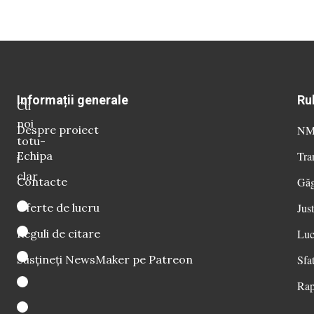
Informații generale
Ru
Cu
noi
Despre proiect
NM 
totu-
Echipa
Tra
i
clar
Contacte
Găg
Oferte de lucru
Just
Reguli de citare
Luc
Susțineți NewsMaker pe Patreon
Sfat
Rap