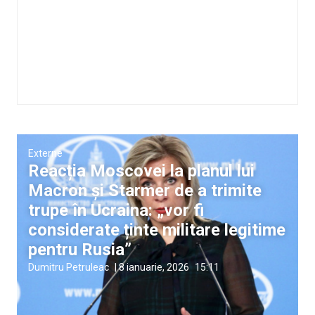
Externe
Reacția Moscovei la planul lui
Macron și Starmer de a trimite
trupe în Ucraina: „vor fi
considerate ținte militare legitime
pentru Rusia”
Dumitru Petruleac
|
8 ianuarie, 2026
15:11