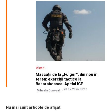
Viață
Mascații de la „Fulger”, din nou în
teren: exerciții tactice la
Basarabeasca. Apelul IGP
28.07.2026 08:16
Mihaela Conovali
Nu mai sunt articole de afișat.