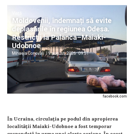
Viață
Moldovenii, îndemnați să evite
deplasările în regiunea Odesa.
Restricții la Palanca–Maiaki-
Udobnoe
Mihaela Conovali
|
9 august, 2026
09:51
facebook.com
În Ucraina, circulația pe podul din apropierea
localității Maiaki-Udobnoe a fost temporar
suspendată în urma unei alerte aeriene. În acest