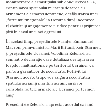
monitorizare a armistițiului sub conducerea SUA,
continuarea sprijinului militar și dotarea cu
armament a armatei ucrainene, desfășurarea unei
„forțe multinaționale” în Ucraina după încetarea
războiului și angajamente juridice pentru sprijinirea
țării în cazul unei noi agresiuni.
În același timp, președintele Franței, Emmanuel
Macron, prim-ministrul Marii Britanii, Keir Starmer,
și președintele Ucrainei, Volodimir Zelenski, au
semnat o declarație care detaliază desfășurarea
forțelor multinaționale pe teritoriul Ucrainei, ca
parte a garanțiilor de securitate. Potrivit lui
Starmer, aceste trupe vor asigura securitatea
spațiului aerian și maritim ucrainean și vor
consolida forțele armate ale Ucrainei pe termen
lung.
Președintele Zelenski a apreciat acordul ca fiind