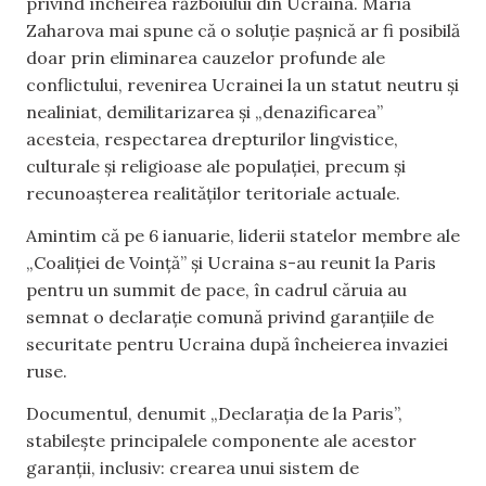
privind încheirea războiului din Ucraina. Maria
Zaharova mai spune că o soluție pașnică ar fi posibilă
doar prin eliminarea cauzelor profunde ale
conflictului, revenirea Ucrainei la un statut neutru și
nealiniat, demilitarizarea și „denazificarea”
acesteia, respectarea drepturilor lingvistice,
culturale și religioase ale populației, precum și
recunoașterea realităților teritoriale actuale.
Amintim că pe 6 ianuarie, liderii statelor membre ale
„Coaliției de Voință” și Ucraina s-au reunit la Paris
pentru un summit de pace, în cadrul căruia au
semnat o declarație comună privind garanțiile de
securitate pentru Ucraina după încheierea invaziei
ruse.
Documentul, denumit „Declarația de la Paris”,
stabilește principalele componente ale acestor
garanții, inclusiv: crearea unui sistem de