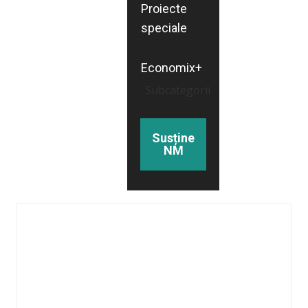
Proiecte
speciale
Economix+
Subcategorii
Susține
NM