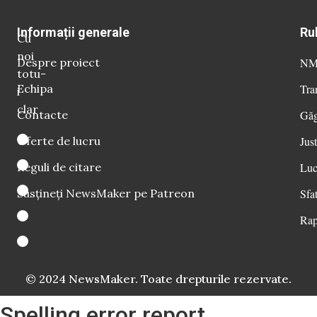
Informații generale
Ru
Cu
noi
Despre proiect
NM 
totu-
Echipa
Tra
i
clar
Contacte
Găg
Oferte de lucru
Just
Reguli de citare
Luc
Susțineți NewsMaker pe Patreon
Sfat
Rap
© 2024 NewsMaker. Toate drepturile rezervate.
Spelling error report