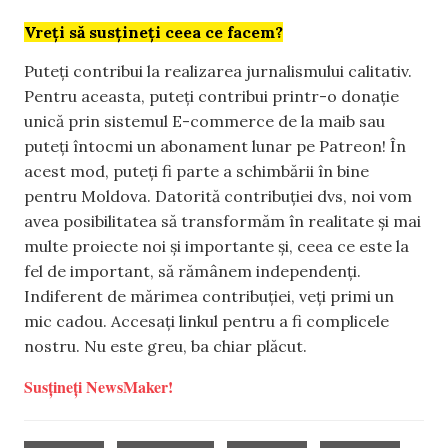
Vreți să susțineți ceea ce facem?
Puteți contribui la realizarea jurnalismului calitativ.
Pentru aceasta, puteți contribui printr-o donație
unică prin sistemul E-commerce de la maib sau
puteți întocmi un abonament lunar pe Patreon! În
acest mod, puteți fi parte a schimbării în bine
pentru Moldova. Datorită contribuției dvs, noi vom
avea posibilitatea să transformăm în realitate și mai
multe proiecte noi și importante și, ceea ce este la
fel de important, să rămânem independenți.
Indiferent de mărimea contribuției, veți primi un
mic cadou. Accesați linkul pentru a fi complicele
nostru. Nu este greu, ba chiar plăcut.
Susțineți NewsMaker!
,
,
,