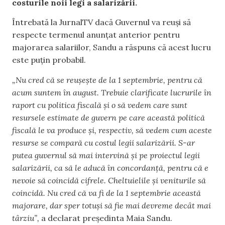
costurile noii legi a salarizării.
Întrebată la JurnalTV dacă Guvernul va reuși să
respecte termenul anunțat anterior pentru
majorarea salariilor, Sandu a răspuns că acest lucru
este puțin probabil.
„Nu cred că se reușește de la 1 septembrie, pentru că
acum suntem în august. Trebuie clarificate lucrurile în
raport cu politica fiscală și o să vedem care sunt
resursele estimate de guvern pe care această politică
fiscală le va produce și, respectiv, să vedem cum aceste
resurse se compară cu costul legii salarizării. S-ar
putea guvernul să mai intervină și pe proiectul legii
salarizării, ca să le aducă în concordanță, pentru că e
nevoie să coincidă cifrele. Cheltuielile și veniturile să
coincidă. Nu cred că va fi de la 1 septembrie această
majorare, dar sper totuși să fie mai devreme decât mai
târziu”,
a declarat președinta Maia Sandu.