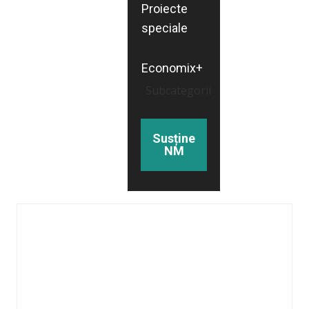
Proiecte
speciale
Economix+
Subcategorii
Susține
NM