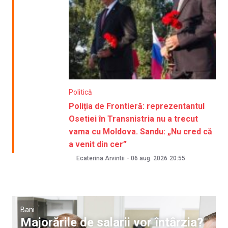
Politică
Poliția de Frontieră: reprezentantul
Osetiei în Transnistria nu a trecut
vama cu Moldova. Sandu: „Nu cred că
a venit din cer”
Ecaterina Arvintii
-
06 aug. 2026
20:55
Bani
Majorările de salarii vor întârzia?