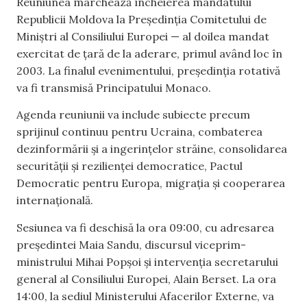
Reuniunea marchează încheierea mandatului
Republicii Moldova la Președinția Comitetului de
Miniștri al Consiliului Europei — al doilea mandat
exercitat de țară de la aderare, primul având loc în
2003. La finalul evenimentului, președinția rotativă
va fi transmisă Principatului Monaco.
Agenda reuniunii va include subiecte precum
sprijinul continuu pentru Ucraina, combaterea
dezinformării și a ingerințelor străine, consolidarea
securității și rezilienței democratice, Pactul
Democratic pentru Europa, migrația și cooperarea
internațională.
Sesiunea va fi deschisă la ora 09:00, cu adresarea
președintei Maia Sandu, discursul viceprim-
ministrului Mihai Popșoi și intervenția secretarului
general al Consiliului Europei, Alain Berset. La ora
14:00, la sediul Ministerului Afacerilor Externe, va