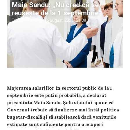
Maia Sandu: „Nu cred că se
reușește de la 1 septembrie”
Ecaterina Arvintii
|
6 august, 2026
21:39
Majorarea salariilor în sectorul public de la 1
septembrie este puțin probabilă, a declarat
președinta Maia Sandu. Șefa statului spune că
Guvernul trebuie să finalizeze mai întâi politica
bugetar-fiscală și să stabilească dacă veniturile
estimate sunt suficiente pentru a acoperi