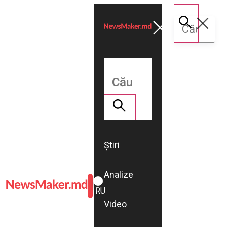
Știri
Analize
ROMÂNĂ
RU
Video