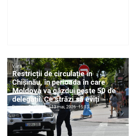
Viață
Restricții de circulație în
Chișinău, în perioada în care
Moldova va găzdui peste 50 de
delegații. Ce străzi să eviți
Dumitru Petruleac
|
13 mai, 2026
15:13